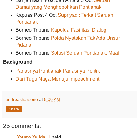
Banjarmasin Post dari Antara 3 Oct
Seruan
Damai yang Menghebohkan Pontianak
Kapuas Post 4 Oct
Supriyadi: Terkait Seruan
Pontianak
Borneo Tribune
Kapolda Fasilitasi Dialog
Borneo Tribune
Polda Nyatakan Tak Ada Unsur
Pidana
Borneo Tribune
Solusi Seruan Pontianak: Maaf
Background
Panasnya Pontianak Panasnya Politik
Dari Tugu Naga Menuju Impeachment
andreasharsono
at
5:00 AM
Share
25 comments:
Yauma Yulida H.
said...