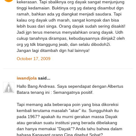
kekerasan. Tapi sbaliknya org dayak sangat menjunjung
tinggi kedamaian. Buktinya org yg datang disambut dgn
ramah, bahkan ada yg diangkat menjadi saudara. Tapi
kalau org dayak udh marah, sangat kompak dan bisa
lebih buas dari singa. Orang dayak sudah sering disakiti!
Jadi jgn terus menerus menyalahkan orang dayak. Udh
cukup tanahnya dirampas, kebudayaannya diinjak2 oleh
org yg tdk btanggung jwab, dan selalu dibodoh2i.
Jangan lagi ditambah dgn hal lainnya!
October 17, 2009
iwandjola
said...
Hallo Bang Andreas. Saya sependapat dengan Albertus
Batara tenang ini : Semangatnya positif.
Tapi memang ada beberapa poin yang bisa dikoreksi
kembali terutama masalah "akar" itu. Sungguhkah itu
pada 1967? apakah itu murni gerakan massa Dayak
atau gerakan suatu institusi yang berada dibelakang
dan hanya memakai "Dayak"? Anda tahu bahwa dalam
bahasa Kanayant orang Cina disebut Sobat?