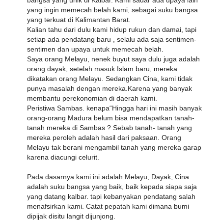
bangsa yang unik di Kalbar. Kami sadar ada upaya lain
yang ingin memecah belah kami, sebagai suku bangsa
yang terkuat di Kalimantan Barat.
Kalian tahu dari dulu kami hidup rukun dan damai, tapi
setiap ada pendatang baru , selalu ada saja sentimen-
sentimen dan upaya untuk memecah belah.
Saya orang Melayu, nenek buyut saya dulu juga adalah
orang dayak, setelah masuk Islam baru, mereka
dikatakan orang Melayu. Sedangkan Cina, kami tidak
punya masalah dengan mereka.Karena yang banyak
membantu perekonomian di daerah kami.
Peristiwa Sambas. kenapa“Hingga hari ini masih banyak
orang-orang Madura belum bisa mendapatkan tanah-
tanah mereka di Sambas ? Sebab tanah- tanah yang
mereka peroleh adalah hasil dari paksaan. Orang
Melayu tak berani mengambil tanah yang mereka garap
karena diacungi celurit.
Pada dasarnya kami ini adalah Melayu, Dayak, Cina
adalah suku bangsa yang baik, baik kepada siapa saja
yang datang kalbar. tapi kebanyakan pendatang salah
menafsirkan kami. Catat pepatah kami dimana bumi
dipijak disitu langit dijunjong.