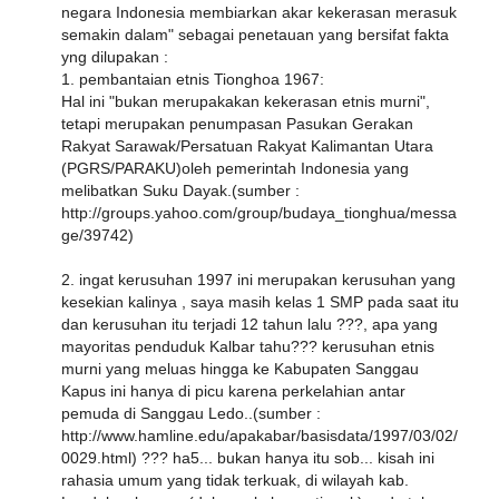
negara Indonesia membiarkan akar kekerasan merasuk
semakin dalam" sebagai penetauan yang bersifat fakta
yng dilupakan :
1. pembantaian etnis Tionghoa 1967:
Hal ini "bukan merupakakan kekerasan etnis murni",
tetapi merupakan penumpasan Pasukan Gerakan
Rakyat Sarawak/Persatuan Rakyat Kalimantan Utara
(PGRS/PARAKU)oleh pemerintah Indonesia yang
melibatkan Suku Dayak.(sumber :
http://groups.yahoo.com/group/budaya_tionghua/messa
ge/39742)
2. ingat kerusuhan 1997 ini merupakan kerusuhan yang
kesekian kalinya , saya masih kelas 1 SMP pada saat itu
dan kerusuhan itu terjadi 12 tahun lalu ???, apa yang
mayoritas penduduk Kalbar tahu??? kerusuhan etnis
murni yang meluas hingga ke Kabupaten Sanggau
Kapus ini hanya di picu karena perkelahian antar
pemuda di Sanggau Ledo..(sumber :
http://www.hamline.edu/apakabar/basisdata/1997/03/02/
0029.html) ??? ha5... bukan hanya itu sob... kisah ini
rahasia umum yang tidak terkuak, di wilayah kab.