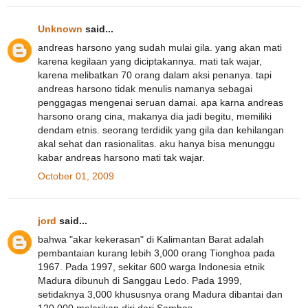
Unknown
said...
andreas harsono yang sudah mulai gila. yang akan mati
karena kegilaan yang diciptakannya. mati tak wajar,
karena melibatkan 70 orang dalam aksi penanya. tapi
andreas harsono tidak menulis namanya sebagai
penggagas mengenai seruan damai. apa karna andreas
harsono orang cina, makanya dia jadi begitu, memiliki
dendam etnis. seorang terdidik yang gila dan kehilangan
akal sehat dan rasionalitas. aku hanya bisa menunggu
kabar andreas harsono mati tak wajar.
October 01, 2009
jord
said...
bahwa "akar kekerasan" di Kalimantan Barat adalah
pembantaian kurang lebih 3,000 orang Tionghoa pada
1967. Pada 1997, sekitar 600 warga Indonesia etnik
Madura dibunuh di Sanggau Ledo. Pada 1999,
setidaknya 3,000 khususnya orang Madura dibantai dan
120,000 melarikan diri dari Sambas.