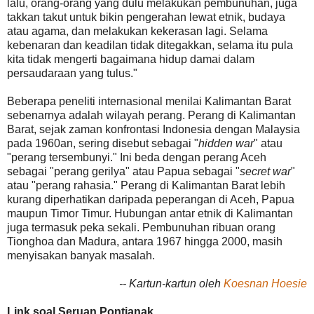
lalu, orang-orang yang dulu melakukan pembunuhan, juga
takkan takut untuk bikin pengerahan lewat etnik, budaya
atau agama, dan melakukan kekerasan lagi. Selama
kebenaran dan keadilan tidak ditegakkan, selama itu pula
kita tidak mengerti bagaimana hidup damai dalam
persaudaraan yang tulus."
Beberapa peneliti internasional menilai Kalimantan Barat
sebenarnya adalah wilayah perang. Perang di Kalimantan
Barat, sejak zaman konfrontasi Indonesia dengan Malaysia
pada 1960an, sering disebut sebagai "
hidden war
" atau
"perang tersembunyi." Ini beda dengan perang Aceh
sebagai "perang gerilya" atau Papua sebagai "
secret war
"
atau "perang rahasia." Perang di Kalimantan Barat lebih
kurang diperhatikan daripada peperangan di Aceh, Papua
maupun Timor Timur. Hubungan antar etnik di Kalimantan
juga termasuk peka sekali. Pembunuhan ribuan orang
Tionghoa dan Madura, antara 1967 hingga 2000, masih
menyisakan banyak masalah.
-- Kartun-kartun oleh
Koesnan Hoesie
Link soal Seruan Pontianak