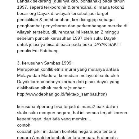
Landak sekarang (dulunya kab. pontianak) pada tahun
1997, seperti terkoordinir & terencana, di mana tokoh2
besar org Dayak di wilayah tersebut jadi target
penculikan & pembunuhan, krn dianggap sebagai
penghambat penyebaran dan perkembangan mereka di
wilayah tersebut, dll. rencana ini ketahuan 2 minggu
sebelum puncak kerusuhan 1997 oleh suku Dayak,
untuk jelasnya bisa di baca pada buku DAYAK SAKTI
penulis Edi Patebang
3. kerusuhan Sambas 1999:
Merupakan konflik etnis murni yang mulanya antara
Melayu dan Madura, kemudian melayu dibantu oleh
Dayak karena adanya korban dari pihak dayak yang
diakibatkan pihak madura(sumber:
http://www.dephan.go.id/fakta/p_sambas.htm)
kerusuhan/perang bisa terjadi di mana2 baik dalam
skala suku maupun negara, hal ini semua terjadi karena
kepentingan, dan ada yang memicu...
contoh:
cobalah pikir ini dalam konteks negara ada tentara
negara A mati tertembak tentara negara B otomatis