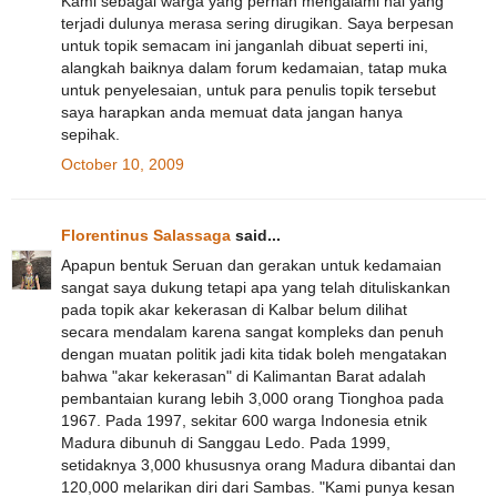
Kami sebagai warga yang pernah mengalami hal yang
terjadi dulunya merasa sering dirugikan. Saya berpesan
untuk topik semacam ini janganlah dibuat seperti ini,
alangkah baiknya dalam forum kedamaian, tatap muka
untuk penyelesaian, untuk para penulis topik tersebut
saya harapkan anda memuat data jangan hanya
sepihak.
October 10, 2009
Florentinus Salassaga
said...
Apapun bentuk Seruan dan gerakan untuk kedamaian
sangat saya dukung tetapi apa yang telah dituliskankan
pada topik akar kekerasan di Kalbar belum dilihat
secara mendalam karena sangat kompleks dan penuh
dengan muatan politik jadi kita tidak boleh mengatakan
bahwa "akar kekerasan" di Kalimantan Barat adalah
pembantaian kurang lebih 3,000 orang Tionghoa pada
1967. Pada 1997, sekitar 600 warga Indonesia etnik
Madura dibunuh di Sanggau Ledo. Pada 1999,
setidaknya 3,000 khususnya orang Madura dibantai dan
120,000 melarikan diri dari Sambas. "Kami punya kesan