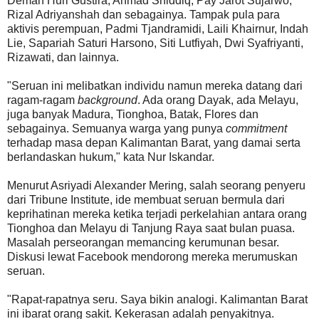
Deman Huri Gustira, Ahmad Shiddiq, Pay Jarot Sujarwo,
Rizal Adriyanshah dan sebagainya. Tampak pula para
aktivis perempuan, Padmi Tjandramidi, Laili Khairnur, Indah
Lie, Sapariah Saturi Harsono, Siti Lutfiyah, Dwi Syafriyanti,
Rizawati, dan lainnya.
"Seruan ini melibatkan individu namun mereka datang dari
ragam-ragam
background
. Ada orang Dayak, ada Melayu,
juga banyak Madura, Tionghoa, Batak, Flores dan
sebagainya. Semuanya warga yang punya
commitment
terhadap masa depan Kalimantan Barat, yang damai serta
berlandaskan hukum," kata Nur Iskandar.
Menurut Asriyadi Alexander Mering, salah seorang penyeru
dari Tribune Institute, ide membuat seruan bermula dari
keprihatinan mereka ketika terjadi perkelahian antara orang
Tionghoa dan Melayu di Tanjung Raya saat bulan puasa.
Masalah perseorangan memancing kerumunan besar.
Diskusi lewat Facebook mendorong mereka merumuskan
seruan.
"Rapat-rapatnya seru. Saya bikin analogi. Kalimantan Barat
ini ibarat orang sakit. Kekerasan adalah penyakitnya.