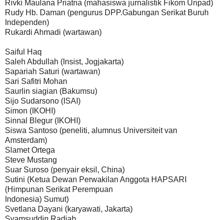
Rivki Maulana Priatna (mahasiswa jurnalistik Fikom Unpad)
Rudy Hb. Daman (pengurus DPP.Gabungan Serikat Buruh
Independen)
Rukardi Ahmadi (wartawan)
Saiful Haq
Saleh Abdullah (Insist, Jogjakarta)
Sapariah Saturi (wartawan)
Sari Safitri Mohan
Saurlin siagian (Bakumsu)
Sijo Sudarsono (ISAI)
Simon (IKOHI)
Sinnal Blegur (IKOHI)
Siswa Santoso (peneliti, alumnus Universiteit van
Amsterdam)
Slamet Ortega
Steve Mustang
Suar Suroso (penyair eksil, China)
Sutini (Ketua Dewan Perwakilan Anggota HAPSARI
(Himpunan Serikat Perempuan
Indonesia) Sumut)
Svetlana Dayani (karyawati, Jakarta)
Syamsuddin Radjab