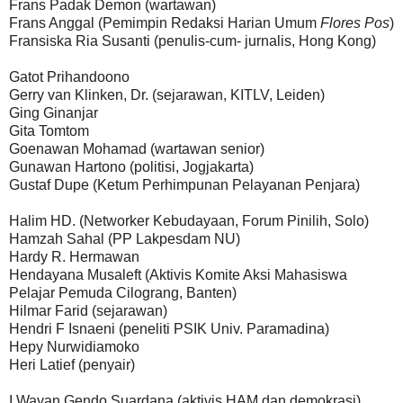
Frans Padak Demon (wartawan)
Frans Anggal (Pemimpin Redaksi Harian Umum
Flores Pos
)
Fransiska Ria Susanti (penulis-cum- jurnalis, Hong Kong)
Gatot Prihandoono
Gerry van Klinken, Dr. (sejarawan, KITLV, Leiden)
Ging Ginanjar
Gita Tomtom
Goenawan Mohamad (wartawan senior)
Gunawan Hartono (politisi, Jogjakarta)
Gustaf Dupe (Ketum Perhimpunan Pelayanan Penjara)
Halim HD. (Networker Kebudayaan, Forum Pinilih, Solo)
Hamzah Sahal (PP Lakpesdam NU)
Hardy R. Hermawan
Hendayana Musaleft (Aktivis Komite Aksi Mahasiswa
Pelajar Pemuda Cilograng, Banten)
Hilmar Farid (sejarawan)
Hendri F Isnaeni (peneliti PSIK Univ. Paramadina)
Hepy Nurwidiamoko
Heri Latief (penyair)
I Wayan Gendo Suardana (aktivis HAM dan demokrasi)