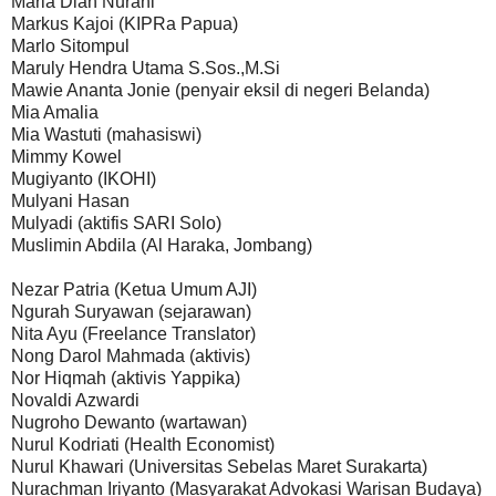
Maria Dian Nurani
Markus Kajoi (KIPRa Papua)
Marlo Sitompul
Maruly Hendra Utama S.Sos.,M.Si
Mawie Ananta Jonie (penyair eksil di negeri Belanda)
Mia Amalia
Mia Wastuti (mahasiswi)
Mimmy Kowel
Mugiyanto (IKOHI)
Mulyani Hasan
Mulyadi (aktifis SARI Solo)
Muslimin Abdila (Al Haraka, Jombang)
Nezar Patria (Ketua Umum AJI)
Ngurah Suryawan (sejarawan)
Nita Ayu (Freelance Translator)
Nong Darol Mahmada (aktivis)
Nor Hiqmah (aktivis Yappika)
Novaldi Azwardi
Nugroho Dewanto (wartawan)
Nurul Kodriati (Health Economist)
Nurul Khawari (Universitas Sebelas Maret Surakarta)
Nurachman Iriyanto (Masyarakat Advokasi Warisan Budaya)