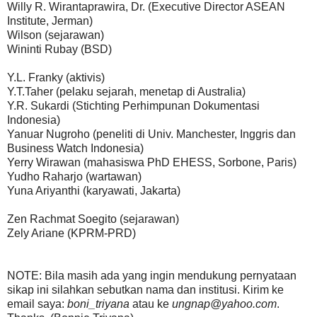
Willy R. Wirantaprawira, Dr. (Executive Director ASEAN
Institute, Jerman)
Wilson (sejarawan)
Wininti Rubay (BSD)
Y.L. Franky (aktivis)
Y.T.Taher (pelaku sejarah, menetap di Australia)
Y.R. Sukardi (Stichting Perhimpunan Dokumentasi
Indonesia)
Yanuar Nugroho (peneliti di Univ. Manchester, Inggris dan
Business Watch Indonesia)
Yerry Wirawan (mahasiswa PhD EHESS, Sorbone, Paris)
Yudho Raharjo (wartawan)
Yuna Ariyanthi (karyawati, Jakarta)
Zen Rachmat Soegito (sejarawan)
Zely Ariane (KPRM-PRD)
NOTE: Bila masih ada yang ingin mendukung pernyataan
sikap ini silahkan sebutkan nama dan institusi. Kirim ke
email saya:
boni_triyana
atau ke
ungnap@yahoo.com
.