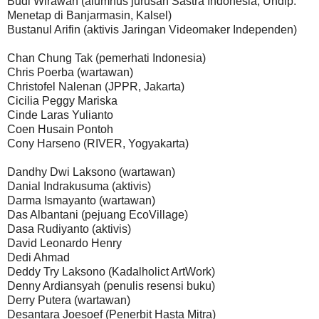
Budi Wirawan (alumnus jurusan Sastra Indonesia, Undip.
Menetap di Banjarmasin, Kalsel)
Bustanul Arifin (aktivis Jaringan Videomaker Independen)
Chan Chung Tak (pemerhati Indonesia)
Chris Poerba (wartawan)
Christofel Nalenan (JPPR, Jakarta)
Cicilia Peggy Mariska
Cinde Laras Yulianto
Coen Husain Pontoh
Cony Harseno (RIVER, Yogyakarta)
Dandhy Dwi Laksono (wartawan)
Danial Indrakusuma (aktivis)
Darma Ismayanto (wartawan)
Das Albantani (pejuang EcoVillage)
Dasa Rudiyanto (aktivis)
David Leonardo Henry
Dedi Ahmad
Deddy Try Laksono (Kadalholict ArtWork)
Denny Ardiansyah (penulis resensi buku)
Derry Putera (wartawan)
Desantara Joesoef (Penerbit Hasta Mitra)