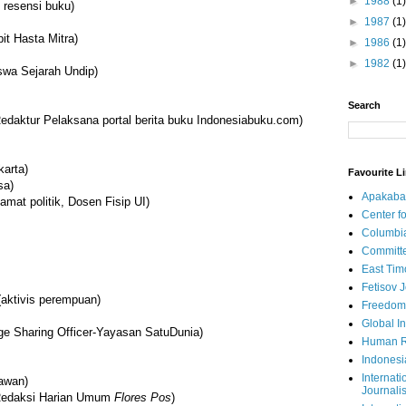
►
1988
(1)
 resensi buku)
►
1987
(1)
it Hasta Mitra)
►
1986
(1)
►
1982
(1)
swa Sejarah Undip)
Search
edaktur Pelaksana portal berita buku Indonesiabuku.com)
karta)
Favourite L
sa)
Apakaba
mat politik, Dosen Fisip UI)
Center fo
Columbi
Committe
East Tim
Fetisov 
(aktivis perempuan)
Freedom
Global In
ge Sharing Officer-Yayasan SatuDunia)
Human R
Indonesi
Internati
awan)
Journalis
Redaksi Harian Umum
Flores Pos
)