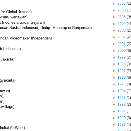
►
2007
(1
►
2006
(1
for Global Justice)
►
2005
(9
n-cum- wartawan)
 Indonesia Sadar Sejarah)
►
2004
(4
usan Sastra Indonesia, Undip. Menetap di Banjarmasin,
►
2003
(2
►
2002
(2
aringan Videomaker Independen)
►
2001
(2
i Indonesia)
►
2000
(6)
►
1999
(2
 Jakarta)
►
1998
(3
►
1997
(2
►
1996
(6)
gyakarta)
►
1995
(3)
tawan)
►
1994
(1
s)
►
1993
(1)
an)
►
1992
(2)
oVillage)
►
1991
(1
►
1990
(3)
►
1989
(4)
olict ArtWork)