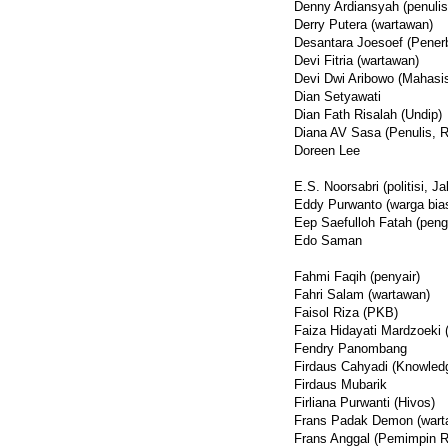
Denny Ardiansyah (penulis
Derry Putera (wartawan)
Desantara Joesoef (Penerb
Devi Fitria (wartawan)
Devi Dwi Aribowo (Mahasi
Dian Setyawati
Dian Fath Risalah (Undip)
Diana AV Sasa (Penulis, R
Doreen Lee
E.S. Noorsabri (politisi, Ja
Eddy Purwanto (warga bia
Eep Saefulloh Fatah (penga
Edo Saman
Fahmi Faqih (penyair)
Fahri Salam (wartawan)
Faisol Riza (PKB)
Faiza Hidayati Mardzoeki 
Fendry Panombang
Firdaus Cahyadi (Knowled
Firdaus Mubarik
Firliana Purwanti (Hivos)
Frans Padak Demon (wart
Frans Anggal (Pemimpin 