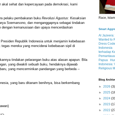
ar akal sehat dan kepercayaan pada demokrasi, kami
Race, Isla
a pelaku pembakaran buku
Revolusi Agustus: Kesaksian
rya Soemarsono, dan menganggapnya sebagai tindakan
gan dengan kemanusiaan dan upaya mencerdaskan
Smart Aggr
Al Jazeera:
Wanted to 
Presiden Republik Indonesia untuk menjamin kebebasan
Dress Code
 tegas mereka yang menciderai kebebasan sipil di
Indonesia
terhadap K
Pemantauan
kannya tindakan pelarangan buku atas alasan apapun. Bila
Papua
Hum
Indonesia: 
ngan, yang diwakili sebuah buku, hendaknya dijawab
Religious M
baru, yang mencerminkan pandangan yang berbeda --
Blog Archiv
nesia, yang baru ditanam benihnya, bisa berkembang
►
2026
(3)
►
2025
(1
►
2024
(3
►
2023
(1
tawan)
►
2022
(2