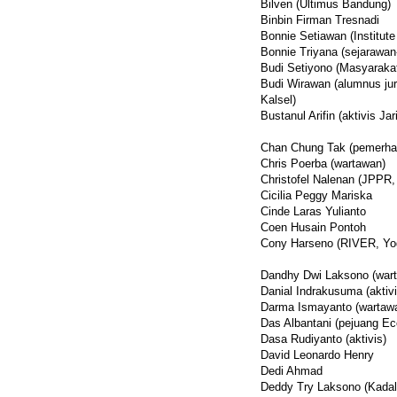
Bilven (Ultimus Bandung)
Binbin Firman Tresnadi
Bonnie Setiawan (Institute 
Bonnie Triyana (sejarawa
Budi Setiyono (Masyarakat
Budi Wirawan (alumnus jur
Kalsel)
Bustanul Arifin (aktivis J
Chan Chung Tak (pemerhat
Chris Poerba (wartawan)
Christofel Nalenan (JPPR,
Cicilia Peggy Mariska
Cinde Laras Yulianto
Coen Husain Pontoh
Cony Harseno (RIVER, Yo
Dandhy Dwi Laksono (war
Danial Indrakusuma (aktivi
Darma Ismayanto (wartaw
Das Albantani (pejuang Ec
Dasa Rudiyanto (aktivis)
David Leonardo Henry
Dedi Ahmad
Deddy Try Laksono (Kadalh