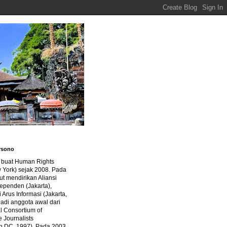
rsono
a buat Human Rights
 York) sejak 2008. Pada
ut mendirikan Aliansi
dependen (Jakarta),
di Arus Informasi (Jakarta,
jadi anggota awal dari
al Consortium of
e Journalists
n DC, 1997). Pada 2003,