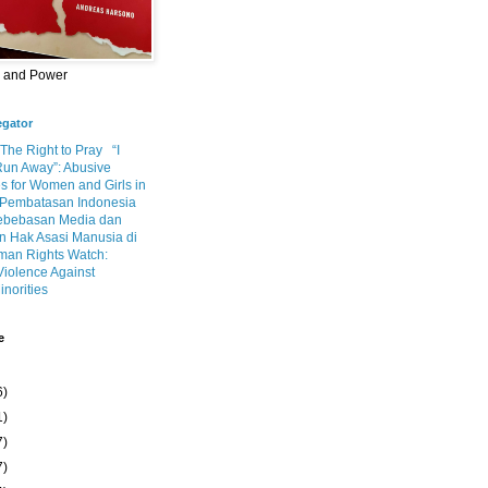
m and Power
egator
 The Right to Pray
“I
Run Away”: Abusive
s for Women and Girls in
Pembatasan Indonesia
ebebasan Media dan
 Hak Asasi Manusia di
an Rights Watch:
Violence Against
inorities
e
6)
1)
7)
7)