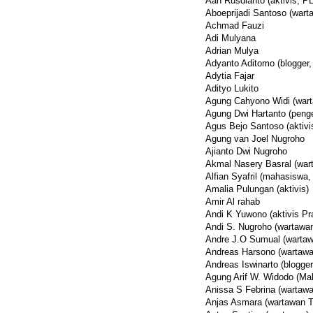
Aan Rusdianto (aktivis, P
Aboeprijadi Santoso (wart
Achmad Fauzi
Adi Mulyana
Adrian Mulya
Adyanto Aditomo (blogger, 
Adytia Fajar
Adityo Lukito
Agung Cahyono Widi (war
Agung Dwi Hartanto (peng
Agus Bejo Santoso (aktivi
Agung van Joel Nugroho
Ajianto Dwi Nugroho
Akmal Nasery Basral (war
Alfian Syafril (mahasiswa
Amalia Pulungan (aktivis)
Amir Al rahab
Andi K Yuwono (aktivis Pr
Andi S. Nugroho (wartawa
Andre J.O Sumual (wartaw
Andreas Harsono (wartawa
Andreas Iswinarto (blogger,
Agung Arif W. Widodo (Ma
Anissa S Febrina (wartawa
Anjas Asmara (wartawan T