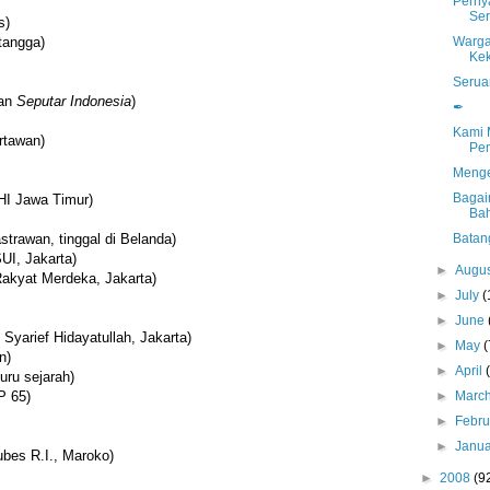
Perny
Ser
s)
Warga
tangga)
Kek
Serua
wan
Seputar Indonesia
)
✒
Kami 
rtawan)
Pe
Menge
Bagai
HI Jawa Timur)
Ba
Batan
strawan, tinggal di Belanda)
I, Jakarta)
►
Augu
Rakyat Merdeka, Jakarta)
►
July
(
►
June
Syarief Hidayatullah, Jakarta)
►
May
(
n)
►
April
uru sejarah)
►
Marc
P 65)
►
Febr
►
Janu
bes R.I., Maroko)
►
2008
(9