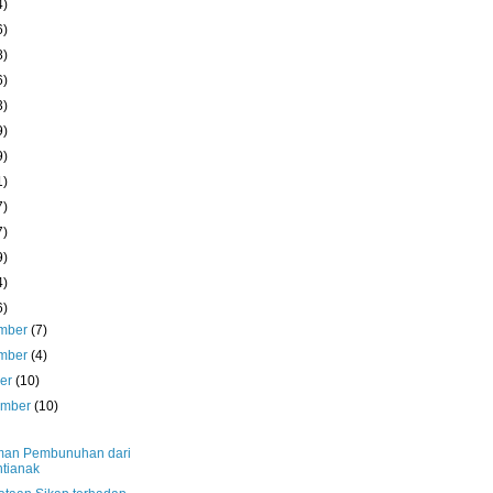
4)
6)
8)
6)
3)
9)
9)
1)
7)
7)
9)
4)
6)
mber
(7)
mber
(4)
ber
(10)
ember
(10)
an Pembunuhan dari
tianak