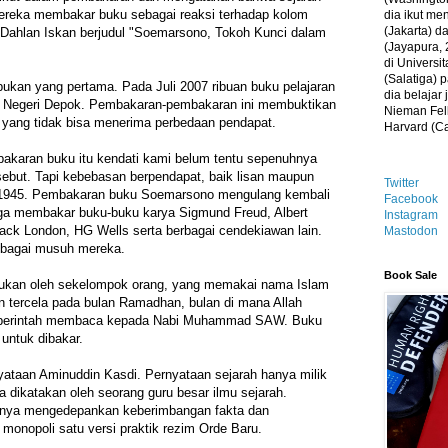
ereka membakar buku sebagai reaksi terhadap kolom
dia ikut me
(Jakarta) 
Dahlan Iskan berjudul "Soemarsono, Tokoh Kunci dalam
(Jayapura, 
di Universi
(Salatiga)
bukan yang pertama. Pada Juli 2007 ribuan buku pelajaran
dia belajar
n Negeri Depok. Pembakaran-pembakaran ini membuktikan
Nieman Fell
yang tidak bisa menerima perbedaan pendapat.
Harvard (C
bakaran buku itu kendati kami belum tentu sepenuhnya
rsebut. Tapi kebebasan berpendapat, baik lisan maupun
Twitter
D 1945. Pembakaran buku Soemarsono mengulang kembali
Facebook
uga membakar buku-buku karya Sigmund Freud, Albert
Instagram
ack London, HG Wells serta berbagai cendekiawan lain.
Mastodon
bagai musuh mereka.
Book Sale
lakukan oleh sekelompok orang, yang memakai nama Islam
 tercela pada bulan Ramadhan, bulan di mana Allah
n perintah membaca kepada Nabi Muhammad SAW. Buku
untuk dibakar.
taan Aminuddin Kasdi. Pernyataan sejarah hanya milik
dikatakan oleh seorang guru besar ilmu sejarah.
inya mengedepankan keberimbangan fakta dan
monopoli satu versi praktik rezim Orde Baru.