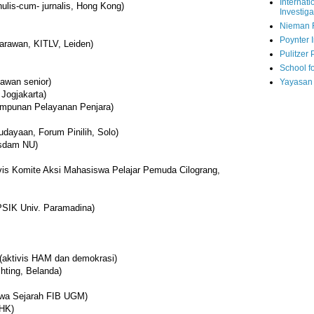
Internati
ulis-cum- jurnalis, Hong Kong)
Investiga
Nieman 
Poynter I
jarawan, KITLV, Leiden)
Pulitzer 
School fo
wan senior)
Yayasan
 Jogjakarta)
impunan Pelayanan Penjara)
dayaan, Forum Pinilih, Solo)
sdam NU)
vis Komite Aksi Mahasiswa Pelajar Pemuda Cilograng,
 PSIK Univ. Paramadina)
(aktivis HAM dan demokrasi)
hting, Belanda)
iswa Sejarah FIB UGM)
SHK)