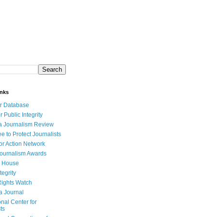
inks
r Database
r Public Integrity
a Journalism Review
e to Protect Journalists
or Action Network
Journalism Awards
 House
tegrity
ights Watch
a Journal
onal Center for
ts