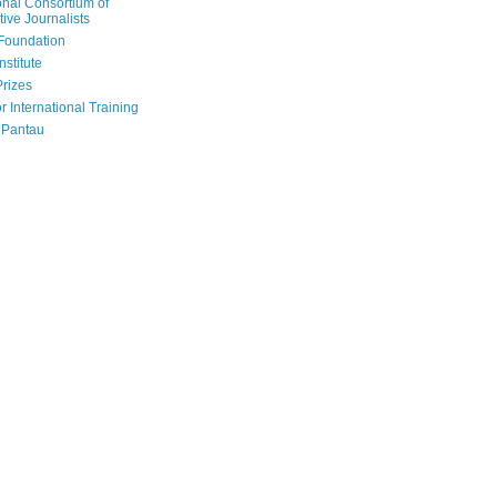
onal Consortium of
tive Journalists
Foundation
nstitute
Prizes
r International Training
 Pantau