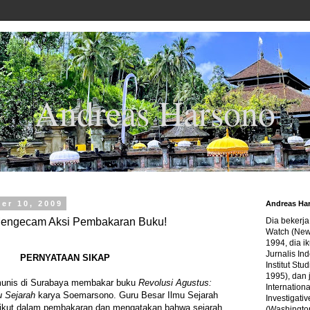
Andreas Harsono
er 10, 2009
Andreas Ha
engecam Aksi Pembakaran Buku!
Dia bekerj
Watch (New
1994, dia ik
Jurnalis In
PERNYATAAN SIKAP
Institut Stu
1995), dan 
munis di Surabaya membakar buku
Revolusi Agustus:
Internation
 Sejarah
karya Soemarsono. Guru Besar Ilmu Sejarah
Investigativ
i ikut dalam pembakaran dan mengatakan bahwa sejarah
(Washingto