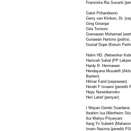
Fransiska Ria Susanti (pen
Gatot Prihandoono
Gerry van Klinken, Dr. (se
Ging Ginanjar
Gita Tomtom
Goenawan Mohamad (warta
Gunawan Hartono (politisi,
Gustaf Dupe (Ketum Perh
Halim HD. (Networker Kebu
Hamzah Sahal (PP Lakpe
Hardy R. Hermawan
Hendayana Musaleft (Akti
Banten)
Hilmar Farid (sejarawan)
Hendri F Isnaeni (peneliti
Hepy Nurwidiamoko
Heri Latief (penyair)
I Wayan Gendo Suardana 
Ibrahim Isa (Wertheim Stic
Ika Wahyu Priyaryani
Ilang Tri Subekti (Mahas
Imam Nasima (peneliti P