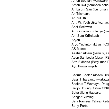
Anton Septian (wartawan)
Anton Dwi (pembaca beba
Ambarum Sari (ibu rumah 
Ari Trismana
Ari Zullutfi
Aria W. Yudhistira (warta
Arief Setiawan
Arif Gunawan Sulistyo (wa
Arif Sam K(Bekasi)
Aryati
Aryo Yudanto (aktivis IKO
AS Manto
Asahan Alham (penulis, sa
Asep Sambodja (dosen FSU
Atta Sidharta (Perguruan 
Ayu Purwaningsih
Badrus Sholeh (dosen UIN 
Basil Triharyanto (wartawa
Baskara T Wardaya, Dr. (g
Bedjo Untung (Ketua YPK
Beka Ulung Hapsara
Bengar Gurning
Beta Ramses Yahya (Kedu
Betty Purba