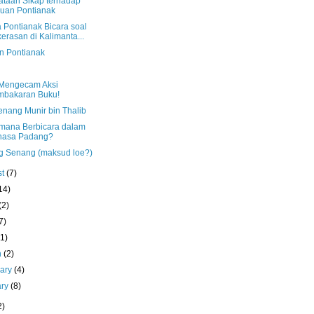
ataan Sikap terhadap
uan Pontianak
 Pontianak Bicara soal
erasan di Kalimanta...
n Pontianak
Mengecam Aksi
mbakaran Buku!
nang Munir bin Thalib
mana Berbicara dalam
hasa Padang?
g Senang (maksud loe?)
st
(7)
14)
(2)
7)
(1)
h
(2)
uary
(4)
ary
(8)
2)