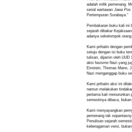
adalah milik pemenang. M
serial wartawan
Jawa Pos
Pertempuran Surabaya."
Pembakaran buku kali ini 
sejarah dibakar Kejaksaa
adanya sekelompok orang 
Kami prihatin dengan pem
setuju dengan isi buku te
tulisan, dijamin oleh UU
aksi fasisme Nazi yang j
Einstein, Thomas Mann, J
Nazi menganggap buku se
Kami prihatin aksi ini di
namun melakukan tindakan
pertama kali menurunka
semestinya dibaca, bukan 
Kami menyayangkan pernya
pemenang tak sepantasnya 
Penulisan sejarah semest
keberagaman versi, bukan 