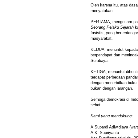
Oleh karena itu, atas das
menyatakan:
PERTAMA, mengecam par
Seorang Pelaku Sejarah
ka
fasistis, yang bertentan
masyarakat.
KEDUA, menuntut kepada 
berpendapat dan menindak
Surabaya.
KETIGA, menuntut dihenti
terdapat perbedaan panda
dengan menerbitkan buku 
bukan dengan larangan.
Semoga demokrasi di Indo
sehat.
Kami yang mendukung
:
A.Supardi Adiwidjaya (war
A.K. Supriyanto