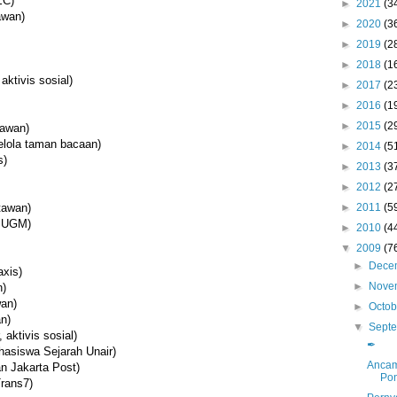
EC)
►
2021
(3
awan)
►
2020
(3
►
2019
(2
►
2018
(1
aktivis sosial)
►
2017
(2
►
2016
(1
►
2015
(2
tawan)
elola taman bacaan)
►
2014
(5
s)
►
2013
(3
►
2012
(2
►
2011
(5
tawan)
, UGM)
►
2010
(4
▼
2009
(7
►
Dece
axis)
►
Nove
n)
an)
►
Octo
n)
▼
Sept
 aktivis sosial)
✒
hasiswa Sejarah Unair)
Ancam
n Jakarta Post)
Pon
rans7)