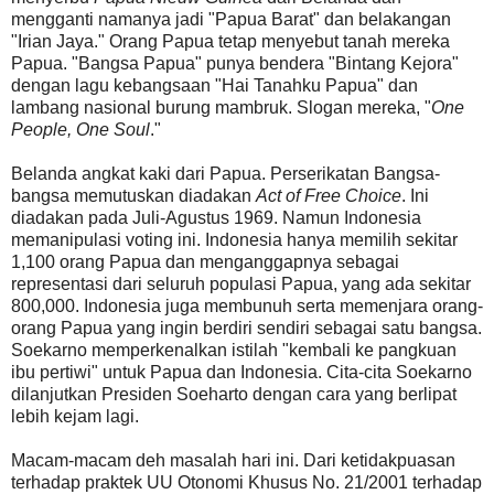
mengganti namanya jadi "Papua Barat" dan belakangan
"Irian Jaya." Orang Papua tetap menyebut tanah mereka
Papua. "Bangsa Papua" punya bendera "Bintang Kejora"
dengan lagu kebangsaan "Hai Tanahku Papua" dan
lambang nasional burung mambruk. Slogan mereka, "
One
People, One Soul
."
Belanda angkat kaki dari Papua. Perserikatan Bangsa-
bangsa memutuskan diadakan
Act of Free Choice
. Ini
diadakan pada Juli-Agustus 1969. Namun Indonesia
memanipulasi voting ini. Indonesia hanya memilih sekitar
1,100 orang Papua dan menganggapnya sebagai
representasi dari seluruh populasi Papua, yang ada sekitar
800,000. Indonesia juga membunuh serta memenjara orang-
orang Papua yang ingin berdiri sendiri sebagai satu bangsa.
Soekarno memperkenalkan istilah "kembali ke pangkuan
ibu pertiwi" untuk Papua dan Indonesia. Cita-cita Soekarno
dilanjutkan Presiden Soeharto dengan cara yang berlipat
lebih kejam lagi.
Macam-macam deh masalah hari ini. Dari ketidakpuasan
terhadap praktek UU Otonomi Khusus No. 21/2001 terhadap