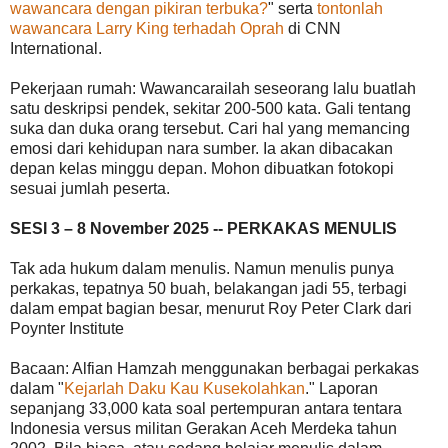
wawancara dengan pikiran terbuka?
" serta
tontonlah
wawancara Larry King terhadah Oprah
di CNN
International.
Pekerjaan rumah: Wawancarailah seseorang lalu buatlah
satu deskripsi pendek, sekitar 200-500 kata. Gali tentang
suka dan duka orang tersebut. Cari hal yang memancing
emosi dari kehidupan nara sumber. Ia akan dibacakan
depan kelas minggu depan. Mohon dibuatkan fotokopi
sesuai jumlah peserta.
SESI 3 – 8 November 2025 -- PERKAKAS MENULIS
Tak ada hukum dalam menulis. Namun menulis punya
perkakas, tepatnya 50 buah, belakangan jadi 55, terbagi
dalam empat bagian besar, menurut Roy Peter Clark dari
Poynter Institute
Bacaan: Alfian Hamzah menggunakan berbagai perkakas
dalam "
Kejarlah Daku Kau Kusekolahkan
." Laporan
sepanjang 33,000 kata soal pertempuran antara tentara
Indonesia versus militan Gerakan Aceh Merdeka tahun