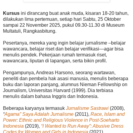
Kursus
ini dirancang buat anak muda, kisaran 18-20 tahun,
dilakukan lima pertemuan, setiap hari Sabtu, 25 Oktober
sampai 22 November 2025, pukul 09.30-11.30 di Museum
Multatuli, Rangkasbitung.
Pesertanya, mereka yang ingin belajar jurnalisme –belajar
wawancara, belajar riset dan belajar verifikasi—agar bisa
menulis pendek. Pekerjaan rumah termasuk riset,
wawancara, liputan di lapangan, serta bikin profil.
Pengampunya, Andreas Harsono, seorang wartawan,
peneliti dan pembela hak asasi manusia, menulis beberapa
buku dan laporan panjang, alumnus Nieman Fellowship on
Journalism, Universitas Harvard (1999). Dia terbiasa
menulis dalam bahasa Inggris dan Indonesia.
Beberapa karyanya termasuk
Jurnalisme Sastrawi
(2008),
“
Agama” Saya Adalah Jurnalisme
(2011),
Race, Islam and
Power: Ethnic and Religious Violence in Post-Soeharto
Indonesia
(2019),
“I Wanted to Run Away”: Abusive Dress
Codes for Women and Girls in Indonesia
(2021).