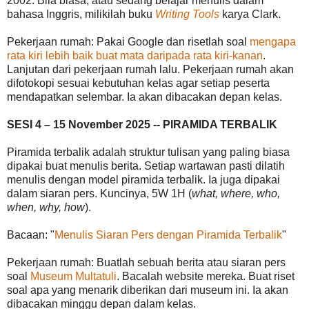
2002. Bila biasa, atau sedang belajar menulis dalam
bahasa Inggris, milikilah buku
Writing Tools
karya Clark.
Pekerjaan rumah: Pakai Google dan risetlah soal
mengapa
rata kiri lebih baik buat mata daripada rata kiri-kanan
.
Lanjutan dari pekerjaan rumah lalu. Pekerjaan rumah akan
difotokopi sesuai kebutuhan kelas agar setiap peserta
mendapatkan selembar. Ia akan dibacakan depan kelas.
SESI 4 – 15 November 2025 -- PIRAMIDA TERBALIK
Piramida terbalik adalah struktur tulisan yang paling biasa
dipakai buat menulis berita. Setiap wartawan pasti dilatih
menulis dengan model piramida terbalik. Ia juga dipakai
dalam siaran pers. Kuncinya, 5W 1H (
what, where, who,
when, why, how
).
Bacaan: "
Menulis Siaran Pers dengan Piramida Terbalik
"
Pekerjaan rumah: Buatlah sebuah berita atau siaran pers
soal
Museum Multatuli
. Bacalah website mereka. Buat riset
soal apa yang menarik diberikan dari museum ini. Ia akan
dibacakan minggu depan dalam kelas.