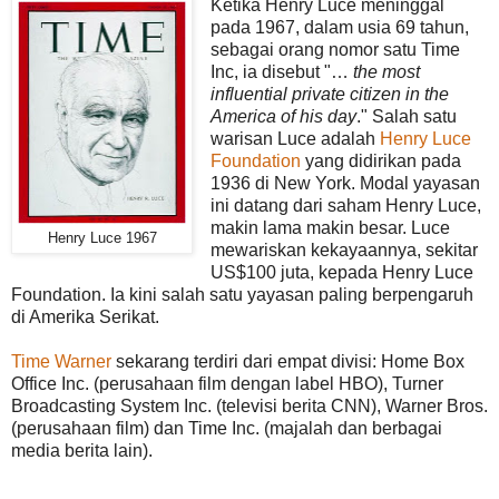
Ketika Henry Luce meninggal
pada 1967, dalam usia 69 tahun,
sebagai orang nomor satu Time
Inc, ia disebut "…
the most
influential private citizen in the
America of his day
." Salah satu
warisan Luce adalah
Henry Luce
Foundation
yang didirikan pada
1936 di New York. Modal yayasan
ini datang dari saham Henry Luce,
makin lama makin besar. Luce
Henry Luce 1967
mewariskan kekayaannya, sekitar
US$100 juta, kepada Henry Luce
Foundation. Ia kini salah satu yayasan paling berpengaruh
di Amerika Serikat.
Time Warner
sekarang terdiri dari empat divisi: Home Box
Office Inc. (perusahaan film dengan label HBO), Turner
Broadcasting System Inc. (televisi berita CNN), Warner Bros.
(perusahaan film) dan Time Inc. (majalah dan berbagai
media berita lain).