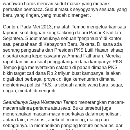
wartawan harus mencari sudut masuk yang menarik
perhatian pembaca. Sudut masuk seyogyanya sesuatu yang
baru, yang ringan, yang mudah dimengerti.
Contoh. Pada Mei 2013, majalah Tempo mengeluarkan satu
laporan soal dugaan kongkalikong dalam Partai Keadilan
Sejahtera. Sudut masuknya sebuah “perjamuan” di kantor
satu perusahaan di Kebayoran Baru, Jakarta. Di sana ada
seorang pengusaha dan Presiden PKS Lutfi Hasan Ishaaq
disertai orang kepercayaannya Ahmad Fathanah. Mereka
rapat dan bicara soal penggalangan dana kampanye PKS.
Tempo juga menyertakan catatan di papan dimana PKS
bikin target cari dana Rp 2 trilyun buat kampanye. Ia akan
digali dari berbagai proyek di tiga kementerian dimana
menterinya politisi PKS. Ia sebuah angle yang baru, segar,
ringan, mudah dimengerti.
Seandainya Saya Wartawan Tempo
menerangkan macam-
macam alinea pertama atau
lead
. Buku tersebut juga
menerangkan macam-macam perkakas dalam penulisan,
antara lain, deskripsi, anekdot, monolog, dialog dan
sebagainya. Ia memberikan panjang feature bervariasi dari