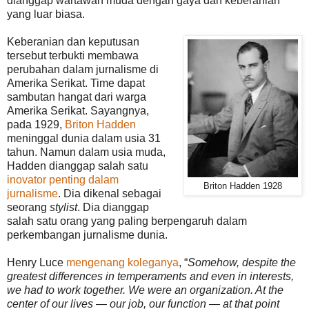
dianggap wartawan muda dengan gaya dan keberanian
yang luar biasa.
Keberanian dan keputusan
tersebut terbukti membawa
perubahan dalam jurnalisme di
Amerika Serikat. Time dapat
sambutan hangat dari warga
Amerika Serikat. Sayangnya,
pada 1929,
Briton Hadden
meninggal dunia dalam usia 31
tahun. Namun dalam usia muda,
Hadden dianggap salah satu
inovator penting dalam
Briton Hadden 1928
jurnalisme
. Dia dikenal sebagai
seorang
stylist
. Dia dianggap
salah satu orang yang paling berpengaruh dalam
perkembangan jurnalisme dunia.
Henry Luce
mengenang koleganya
, “
Somehow, despite the
greatest differences in temperaments and even in interests,
we had to work together. We were an organization. At the
center of our lives — our job, our function — at that point