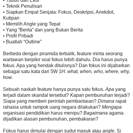
• Tubuh dan Ekor
• Teknik Penulisan
• Siapkan Empat Senjata: Fokus, Deskripsi, Anekdot,
Kutipan
• Memilih Angle yang Tepat
• Yang “Berita” dan yang Bukan Berita
• Profil Pribadi
• Buatlah “Outline”
Berbeda dengan piramida terbalik, feature minta seorang
wartawan berpikir soal fokus lebih dahulu. Dia harus punya
fokus. Apa yang hendak ditulisnya? Dan fokus ini dijabarkan
sebagai satu kata dari 5W 1H:
what, when, who, where, why,
how
.
Sebuah naskah feature hanya punya satu fokus.
Apa
yang
terjadi dalam skandal tersebut?
Kapan
pembunuhan terjadi?
Siapa
yang memberi perintah pembantaian?
Dimana
rapat
rahasia untuk rampok uang negara dilakukan?
Mengapa
organisasi pendidikan harus menipu?
Bagaimana
agama
dijadikan alasan pembunuhan, pembakaran?
Fokus harus dimulai dengan sudut masuk atau
angle
. Si