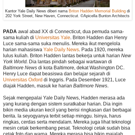
Kantor Yale Daily News diberi nama
Briton Hadden Memorial Building
di
202 York Street, New Haven, Connecticut. ©Apicella Bunton Architects
PADA
awal abad XX di Connecticut, dua pemuda sama-
sama kuliah di
Universitas Yale
. Briton Hadden dan Henry
Luce sama-sama suka menulis. Mereka ikut mengelola
harian mahasiswa
Yale Daily News
. Pada 1920, mereka
lulus kuliah. Briton Hadden lantas bekerja untuk harian
New
York World.
Dia lantas pindah sebagai wartawan di
Baltimore News
di kota Baltimore, dekat Washington DC.
Henry Luce dapat beasiswa dan belajar sejarah di
Universitas Oxford
di Inggris. Pada Desember 1921, Luce
diajak Hadden, masuk ke harian
Baltimore News
.
Sejak mengepalai Yale Daily News, Hadden merasa ada
yang kurang dengan sistem suratkabar harian. Dia ingin
bikin media ukuran kecil yang berisi ringkasan dari berbagai
berita. Ia seyogyanya terbit setiap minggu. Isinya, harus
ringkas, cerdas serta mendalam. Mereka juga lihat teknologi
mesin cetak berkembang pesat. Teknologi cetak sudah bisa
cetak foto dan warna. Mereka merasa bisa bikin majalah