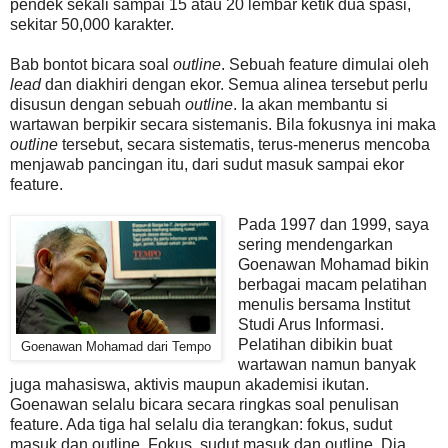
pendek sekali sampai 15 atau 20 lembar ketik dua spasi,
sekitar 50,000 karakter.
Bab bontot bicara soal
outline
. Sebuah feature dimulai oleh
lead
dan diakhiri dengan ekor. Semua alinea tersebut perlu
disusun dengan sebuah
outline
. Ia akan membantu si
wartawan berpikir secara sistemanis. Bila fokusnya ini maka
outline
tersebut, secara sistematis, terus-menerus mencoba
menjawab pancingan itu, dari sudut masuk sampai ekor
feature.
Pada 1997 dan 1999, saya
sering mendengarkan
Goenawan Mohamad bikin
berbagai macam pelatihan
menulis bersama Institut
Studi Arus Informasi.
Pelatihan dibikin buat
Goenawan Mohamad dari Tempo
wartawan namun banyak
juga mahasiswa, aktivis maupun akademisi ikutan.
Goenawan selalu bicara secara ringkas soal penulisan
feature. Ada tiga hal selalu dia terangkan: fokus, sudut
masuk dan outline. Fokus, sudut masuk dan outline. Dia