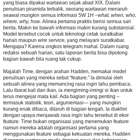
yang biasa dipakai wartawan sejak abad XIX. Dalam
penulisan piramida terbalik, seorang wartawan menaruh
seawal mungkin semua informasi 5W 1H –
what, when, who,
where, why, how
. Alinea pertama praktis berisi semua sari
berita. Makin ke bawah informasi makin kurang substansial.
Model tersebut cocok untuk teknologi cetak suratkabar
harian maupun
wire service
, yang melayani suratkabar.
Mengapa? Karena ongkos telegram mahal. Dalam ruang
redaksi sebuah harian, satu laporan berita bisa dipotong
bagian bawah bila ruang tak cukup.
Majalah Time, dengan arahan Hadden, memakai model
penulisan yang mereka sebut “feature.” Ia dimulai oleh
sebuah alinea yang memancing rasa ingin tahu pembaca.
Lalu ibarat kail dan ikan, ia mengiming-imingi si ikan untuk
terus mengejar mata kail. Ada bagian yang penting –
termasuk statistik, teori, argumentasi— yang mungkin
kurang enak dibaca, ditaruh di bagian tengah. Ia diakhiri
dengan upaya menjawab rasa ingin tahu tersebut di ekor
feature. Time bukan organisasi yang menemukan feature
namun mereka adalah organisasi pertama yang
menggunakan feature sebagai kekuatan mereka. Hadden