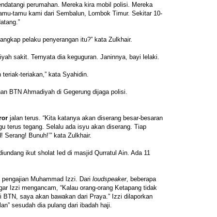
ndatangi perumahan. Mereka kira mobil polisi. Mereka
 tamu-tamu kami dari Sembalun, Lombok Timur. Sekitar 10-
atang.”
nangkap pelaku penyerangan itu?” kata Zulkhair.
yah sakit. Ternyata dia keguguran. Janinnya, bayi lelaki.
eriak-teriakan,” kata Syahidin.
an BTN Ahmadiyah di Gegerung dijaga polisi.
ror
jalan terus. “Kita katanya akan diserang besar-besaran
 terus tegang. Selalu ada isyu akan diserang. Tiap
! Serang! Bunuh!’” kata Zulkhair.
diundang ikut sholat Ied di masjid Qurratul Ain. Ada 11
i pengajian Muhammad Izzi. Dari
loudspeaker
, beberapa
r Izzi mengancam, “Kalau orang-orang Ketapang tidak
ri BTN, saya akan bawakan dari Praya.” Izzi dilaporkan
an” sesudah dia pulang dari ibadah haji.