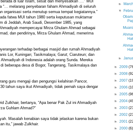
 berada di luar Islam, sesat dan menyesatkan ....” MUI
►
Marc
ia “… melarang penyebaran faham Ahmadiyah di seluruh
▼
Febr
 organisasi serta menutup semua tempat kegiatannya.”
Obama
ada fatwa MUI tahun 1980 serta keputusan muktamar
Pap
am di Jeddah, Arab Saudi, Desember 1985, yang
Muaro
 Ahmadiyah mempercayai Mirza Ghulam Ahmad sebagai
mad, dan pendirinya, Mirza Ghulam Ahmad, menerima
Ahmad
Hak
Ahmad
yerangan terhadap berbagai masjid dan rumah Ahmadiyah
Hak
anis Lor, Kuningan; Tasikmalaya; Garut; Ciaruteun; dan
►
Janu
a Ahmadiyah di Indonesia adalah orang Sunda. Mereka
di beberapa desa di Bogor, Tangerang, Tasikmalaya dan
►
2009
(7
►
2008
(9
►
2007
(1
orang guru mengaji dan pengungsi kelahiran Pancor,
30 tahun saya ikut Ahmadiyah, tidak pernah saya dengar
►
2006
(1
►
2005
(9
►
2004
(4
id Zulkhair, bertanya, “Apa benar Pak Zul ini Ahmadiyah
►
2003
(2
rza Guhlam Ahmad?”
►
2002
(2
yah. Masalah kenabian saya tidak jelaskan karena bukan
►
2001
(2
n itu,” jawab Zulkhair.
►
2000
(6)