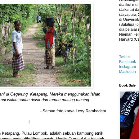
dia ikut me
(Jakarta) 
(Jayapura, 
di Universi
(Salatiga)
dia belajar
Nieman Fell
Harvard (C
Twitter
Facebook
Instagram
Mastodon
Book Sale
ani di Gegerung, Ketapang. Mereka menggunakan lahan
tani walau sudah diusir dari rumah masing-masing
.
--Semua foto karya Lexy Rambadeta
I
h Ketapang, Pulau Lombok, adalah sebuah kampung etnik
gan padat dikelilingi sawah. Masjid Qurratul Ain terletak