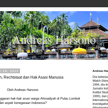
Andreas Harsono
y 18, 2010
Andreas Ha
, Rechtstaat dan Hak Asasi Manusia
Dia bekerj
Watch (New
1994, dia ik
Jurnalis In
Oleh Andreas Harsono
Institut Stu
1995), dan 
nggaran hak-hak asasi warga Ahmadiyah di Pulau Lombok
Internation
dari aspek kenegaraan Indonesia?
Investigativ
(Washingto