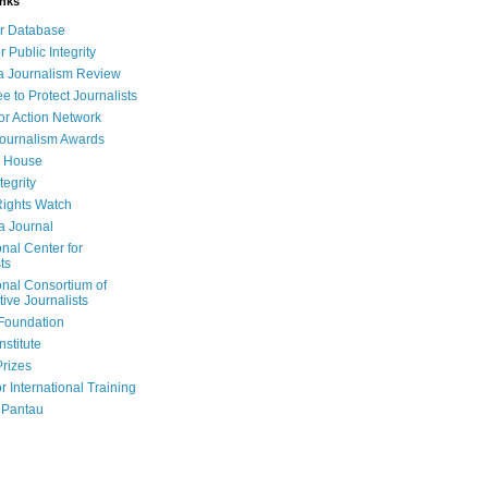
inks
r Database
r Public Integrity
a Journalism Review
e to Protect Journalists
or Action Network
Journalism Awards
 House
tegrity
ights Watch
a Journal
onal Center for
ts
onal Consortium of
tive Journalists
Foundation
nstitute
Prizes
r International Training
 Pantau