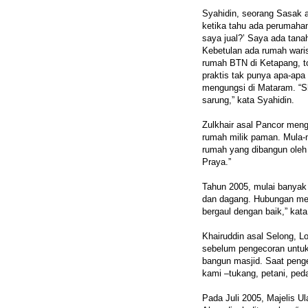
Syahidin, seorang Sasak a
ketika tahu ada perumahan
saya jual?’ Saya ada tana
Kebetulan ada rumah warisa
rumah BTN di Ketapang, tot
praktis tak punya apa-apa
mengungsi di Mataram. “Sh
sarung,” kata Syahidin.
Zulkhair asal Pancor meng
rumah milik paman. Mula-m
rumah yang dibangun oleh 
Praya.”
Tahun 2005, mulai banyak 
dan dagang. Hubungan mer
bergaul dengan baik,” kata
Khairuddin asal Selong, L
sebelum pengecoran untuk 
bangun masjid. Saat pengec
kami –tukang, petani, pe
Pada Juli 2005, Majelis U