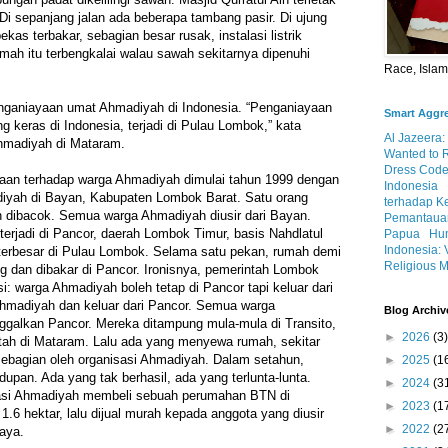
 Di sepanjang jalan ada beberapa tambang pasir. Di ujung
kas terbakar, sebagian besar rusak, instalasi listrik
ah itu terbengkalai walau sawah sekitarnya dipenuhi
Race, Isla
nganiayaan umat Ahmadiyah di Indonesia. “Penganiayaan
Smart Aggr
ng keras di Indonesia, terjadi di Pulau Lombok,” kata
Al Jazeera:
hmadiyah di Mataram.
Wanted to 
Dress Code
aan terhadap warga Ahmadiyah dimulai tahun 1999 dengan
Indonesia
yah di Bayan, Kabupaten Lombok Barat. Satu orang
terhadap K
h dibacok. Semua warga Ahmadiyah diusir dari Bayan.
Pemantauan
erjadi di Pancor, daerah Lombok Timur, basis Nahdlatul
Papua
Hum
Indonesia: 
 terbesar di Pulau Lombok. Selama satu pekan, rumah demi
Religious M
 dan dibakar di Pancor. Ironisnya, pemerintah Lombok
: warga Ahmadiyah boleh tetap di Pancor tapi keluar dari
Ahmadiyah dan keluar dari Pancor. Semua warga
Blog Archiv
galkan Pancor. Mereka ditampung mula-mula di Transito,
►
2026
(3)
ah di Mataram. Lalu ada yang menyewa rumah, sekitar
sebagian oleh organisasi Ahmadiyah. Dalam setahun,
►
2025
(1
upan. Ada yang tak berhasil, ada yang terlunta-lunta.
►
2024
(3
sasi Ahmadiyah membeli sebuah perumahan BTN di
►
2023
(1
1.6 hektar, lalu dijual murah kepada anggota yang diusir
►
2022
(2
aya.