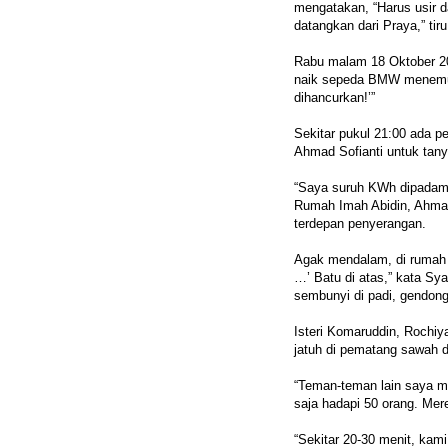
mengatakan, “Harus usir d
datangkan dari Praya,” tiru
Rabu malam 18 Oktober 2
naik sepeda BMW menemui 
dihancurkan!’”
Sekitar pukul 21:00 ada p
Ahmad Sofianti untuk tanya
“Saya suruh KWh dipadamk
Rumah Imah Abidin, Ahmad 
terdepan penyerangan.
Agak mendalam, di rumah S
…’ Batu di atas,” kata Syah
sembunyi di padi, gendong
Isteri Komaruddin, Rochiya
jatuh di pematang sawah 
“Teman-teman lain saya mi
saja hadapi 50 orang. Mere
“Sekitar 20-30 menit, kami