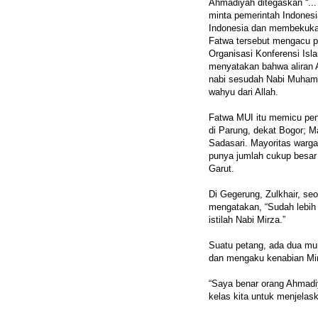
Ahmadiyah ditegaskan “...
minta pemerintah Indones
Indonesia dan membekukan
Fatwa tersebut mengacu p
Organisasi Konferensi Isl
menyatakan bahwa aliran
nabi sesudah Nabi Muham
wahyu dari Allah.
Fatwa MUI itu memicu pen
di Parung, dekat Bogor; M
Sadasari. Mayoritas warg
punya jumlah cukup besar 
Garut.
Di Gegerung, Zulkhair, se
mengatakan, “Sudah lebih 
istilah Nabi Mirza.”
Suatu petang, ada dua mur
dan mengaku kenabian Mi
“Saya benar orang Ahmadi
kelas kita untuk menjelaska