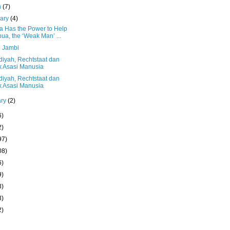
h
(7)
uary
(4)
 Has the Power to Help
ua, the ‘Weak Man’ ...
 Jambi
iyah, Rechtstaat dan
 Asasi Manusia
iyah, Rechtstaat dan
 Asasi Manusia
ary
(2)
6)
2)
97)
08)
6)
9)
3)
3)
2)