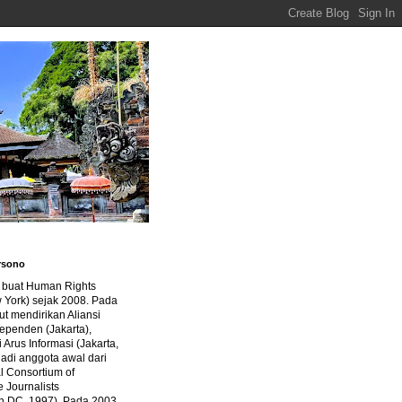
rsono
a buat Human Rights
 York) sejak 2008. Pada
ut mendirikan Aliansi
dependen (Jakarta),
di Arus Informasi (Jakarta,
jadi anggota awal dari
al Consortium of
e Journalists
n DC, 1997). Pada 2003,