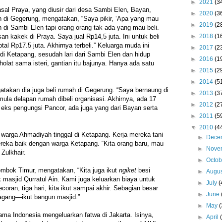
►
2021
(3
sal Praya, yang diusir dari desa Sambi Elen, Bayan,
►
2020
(3
 di Gegerung, mengatakan, “Saya pikir, ‘Apa yang mau
►
2019
(2
h di Sambi Elen tapi orang-orang tak ada yang mau beli.
►
2018
(1
n kakek di Praya. Saya jual Rp14,5 juta. Ini untuk beli
al Rp17.5 juta. Akhirnya terbeli.” Keluarga muda ini
►
2017
(2
 di Ketapang, sesudah lari dari Sambi Elen dan hidup
►
2016
(1
olat sama isteri, gantian itu bajunya. Hanya ada satu
►
2015
(2
►
2014
(5
atakan dia juga beli rumah di Gegerung. “Saya bernaung di
►
2013
(3
ula delapan rumah dibeli organisasi. Akhirnya, ada 17
►
2012
(2
eks pengungsi Pancor, ada juga yang dari Bayan serta
►
2011
(5
▼
2010
(4
warga Ahmadiyah tinggal di Ketapang. Kerja mereka tani
►
Dece
eka baik dengan warga Ketapang. “Kita orang baru, mau
►
Nove
 Zulkhair.
►
Octo
ombok Timur, mengatakan, “Kita juga ikut
ngiket
besi
►
Augu
masjid Qurratul Ain. Kami juga keluarkan biaya untuk
►
July
(
oran, tiga hari, kita ikut sampai akhir. Sebagian besar
►
June
dagang—ikut bangun masjid.”
►
May
(
lama Indonesia mengeluarkan fatwa di Jakarta. Isinya,
►
April