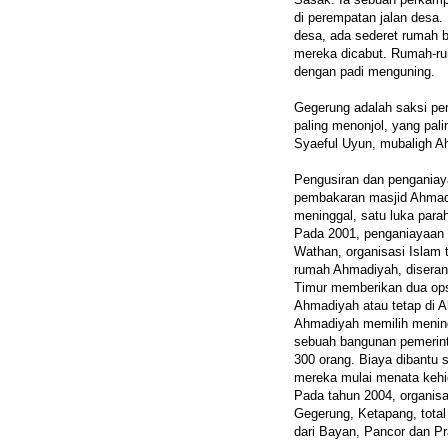
di perempatan jalan desa.
desa, ada sederet rumah be
mereka dicabut. Rumah-rum
dengan padi menguning.
Gegerung adalah saksi pe
paling menonjol, yang pali
Syaeful Uyun, mubaligh A
Pengusiran dan penganiay
pembakaran masjid Ahmadi
meninggal, satu luka para
Pada 2001, penganiayaan t
Wathan, organisasi Islam
rumah Ahmadiyah, diserang
Timur memberikan dua opsi
Ahmadiyah atau tetap di 
Ahmadiyah memilih mening
sebuah bangunan pemerint
300 orang. Biaya dibantu 
mereka mulai menata kehid
Pada tahun 2004, organi
Gegerung, Ketapang, total 
dari Bayan, Pancor dan Pr