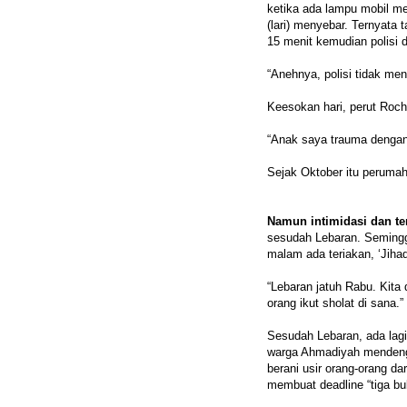
ketika ada lampu mobil me
(lari) menyebar. Ternyata
15 menit kemudian polisi d
“Anehnya, polisi tidak me
Keesokan hari, perut Rochi
“Anak saya trauma dengan t
Sejak Oktober itu perumah
Namun intimidasi dan te
sesudah Lebaran. Seminggu
malam ada teriakan, ‘Jihad
“Lebaran jatuh Rabu. Kita 
orang ikut sholat di sana.”
Sesudah Lebaran, ada lag
warga Ahmadiyah mendenga
berani usir orang-orang da
membuat deadline “tiga bul