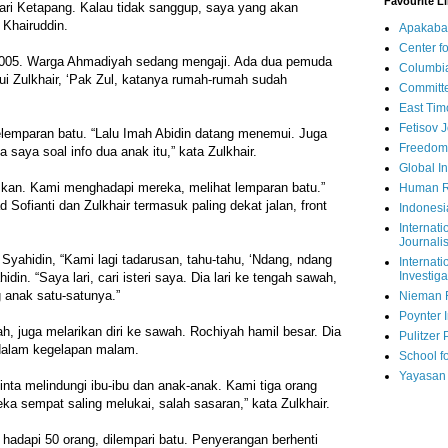
Favourite L
ari Ketapang. Kalau tidak sanggup, saya yang akan
 Khairuddin.
Apakaba
Center fo
005. Warga Ahmadiyah sedang mengaji. Ada dua pemuda
Columbi
Zulkhair, ‘Pak Zul, katanya rumah-rumah sudah
Committe
East Tim
Fetisov 
elemparan batu. “Lalu Imah Abidin datang menemui. Juga
Freedom
 saya soal info dua anak itu,” kata Zulkhair.
Global In
an. Kami menghadapi mereka, melihat lemparan batu.”
Human R
Sofianti dan Zulkhair termasuk paling dekat jalan, front
Indonesi
Internati
Journalis
yahidin, “Kami lagi tadarusan, tahu-tahu, ‘Ndang, ndang
Internati
Investiga
idin. “Saya lari, cari isteri saya. Dia lari ke tengah sawah,
 anak satu-satunya.”
Nieman 
Poynter I
h, juga melarikan diri ke sawah. Rochiyah hamil besar. Dia
Pulitzer 
dalam kegelapan malam.
School fo
Yayasan
nta melindungi ibu-ibu dan anak-anak. Kami tiga orang
ka sempat saling melukai, salah sasaran,” kata Zulkhair.
 hadapi 50 orang, dilempari batu. Penyerangan berhenti