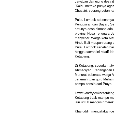
Jawaban dari ujung desa 
“Kalau mereka punya agama
Chusairi, seorang petani d
Pulau Lombok sebenarnya
Pengusiran dari Bayan, S
satunya desa dimana ada 
provinsi Nusa Tenggara B
menyebar. Warga kota Mata
Hindu Bali maupun orang-o
Pulau Lombok sebelah bara
hingga daerah ini relatif
Ketapang.
Di Ketapang, sesudah fatw
Ahmadiyah. Pertengahan 
Menurut beberapa warga Ah
ceramah tuan guru Muham
pompa bensin dari Praya.
Lewat
loudspeaker
terdeng
Ketapang tidak mampu me
lain untuk mengusir merek
Khairuddin mengatakan ce