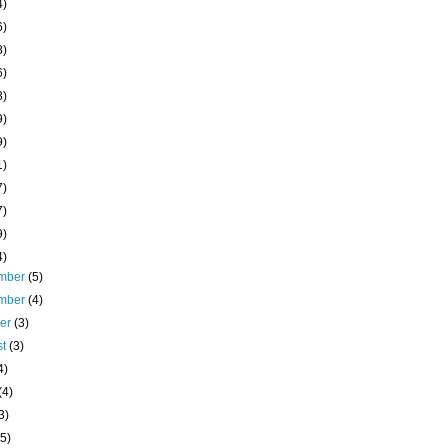
4)
6)
8)
6)
3)
9)
9)
1)
7)
7)
9)
4)
mber
(5)
mber
(4)
ber
(3)
st
(3)
4)
(4)
3)
(5)