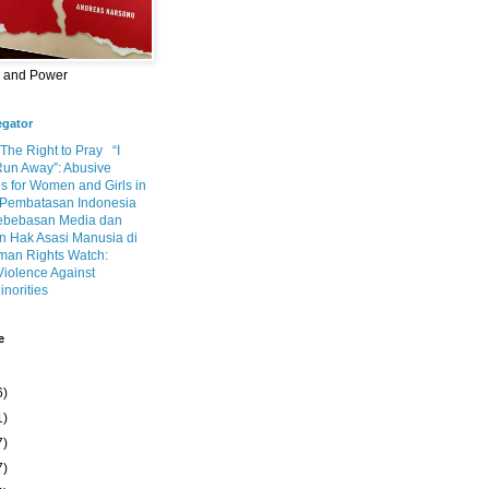
m and Power
egator
 The Right to Pray
“I
Run Away”: Abusive
s for Women and Girls in
Pembatasan Indonesia
ebebasan Media dan
 Hak Asasi Manusia di
an Rights Watch:
Violence Against
inorities
e
6)
1)
7)
7)