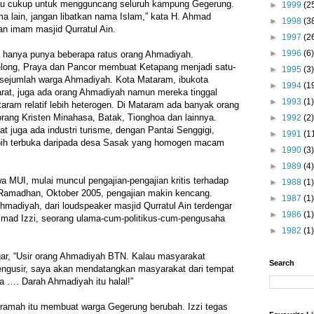
itu cukup untuk mengguncang seluruh kampung Gegerung.
►
1999
(2
 lain, jangan libatkan nama Islam,” kata H. Ahmad
►
1998
(3
an imam masjid Qurratul Ain.
►
1997
(2
►
1996
(6)
 hanya punya beberapa ratus orang Ahmadiyah.
elong, Praya dan Pancor membuat Ketapang menjadi satu-
►
1995
(3)
sejumlah warga Ahmadiyah. Kota Mataram, ibukota
►
1994
(1
arat, juga ada orang Ahmadiyah namun mereka tinggal
►
1993
(1)
ram relatif lebih heterogen. Di Mataram ada banyak orang
rang Kristen Minahasa, Batak, Tionghoa dan lainnya.
►
1992
(2)
t juga ada industri turisme, dengan Pantai Senggigi,
►
1991
(1
 lebih terbuka daripada desa Sasak yang homogen macam
►
1990
(3)
►
1989
(4)
a MUI, mulai muncul pengajian-pengajian kritis terhadap
►
1988
(1)
Ramadhan, Oktober 2005, pengajian makin kencang.
►
1987
(1)
madiyah, dari loudspeaker masjid Qurratul Ain terdengar
►
1986
(1)
mad Izzi, seorang ulama-cum-politikus-cum-pengusaha
►
1982
(1)
ar, “Usir orang Ahmadiyah BTN. Kalau masyarakat
Search
ngusir, saya akan mendatangkan masyarakat dari tempat
a …. Darah Ahmadiyah itu halal!”
ramah itu membuat warga Gegerung berubah. Izzi tegas