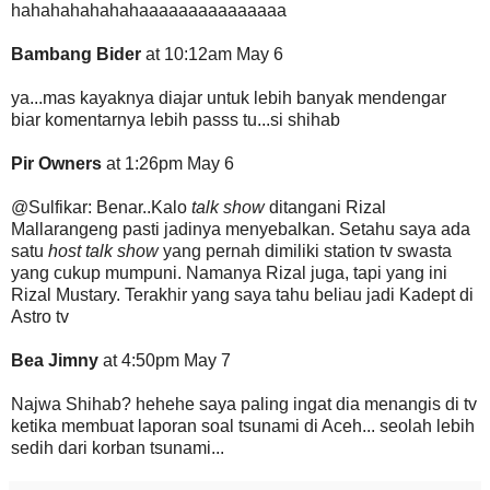
hahahahahahahaaaaaaaaaaaaaaa
Bambang Bider
at 10:12am May 6
ya...mas kayaknya diajar untuk lebih banyak mendengar
biar komentarnya lebih passs tu...si shihab
Pir Owners
at 1:26pm May 6
@Sulfikar: Benar..Kalo
talk show
ditangani Rizal
Mallarangeng pasti jadinya menyebalkan. Setahu saya ada
satu
host talk show
yang pernah dimiliki station tv swasta
yang cukup mumpuni. Namanya Rizal juga, tapi yang ini
Rizal Mustary. Terakhir yang saya tahu beliau jadi Kadept di
Astro tv
Bea Jimny
at 4:50pm May 7
Najwa Shihab? hehehe saya paling ingat dia menangis di tv
ketika membuat laporan soal tsunami di Aceh... seolah lebih
sedih dari korban tsunami...