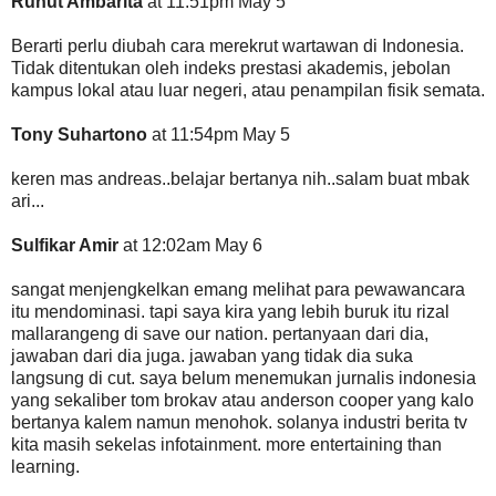
Ruhut Ambarita
at 11:51pm May 5
Berarti perlu diubah cara merekrut wartawan di Indonesia.
Tidak ditentukan oleh indeks prestasi akademis, jebolan
kampus lokal atau luar negeri, atau penampilan fisik semata.
Tony Suhartono
at 11:54pm May 5
keren mas andreas..belajar bertanya nih..salam buat mbak
ari...
Sulfikar Amir
at 12:02am May 6
sangat menjengkelkan emang melihat para pewawancara
itu mendominasi. tapi saya kira yang lebih buruk itu rizal
mallarangeng di save our nation. pertanyaan dari dia,
jawaban dari dia juga. jawaban yang tidak dia suka
langsung di cut. saya belum menemukan jurnalis indonesia
yang sekaliber tom brokav atau anderson cooper yang kalo
bertanya kalem namun menohok. solanya industri berita tv
kita masih sekelas infotainment. more entertaining than
learning.