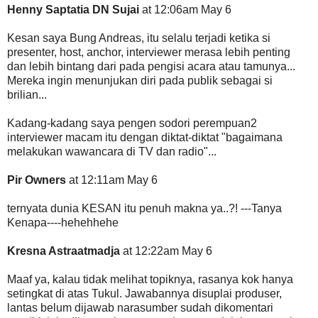
Henny Saptatia DN Sujai
at 12:06am May 6
Kesan saya Bung Andreas, itu selalu terjadi ketika si
presenter, host, anchor, interviewer merasa lebih penting
dan lebih bintang dari pada pengisi acara atau tamunya...
Mereka ingin menunjukan diri pada publik sebagai si
brilian...
Kadang-kadang saya pengen sodori perempuan2
interviewer macam itu dengan diktat-diktat "bagaimana
melakukan wawancara di TV dan radio"...
Pir Owners
at 12:11am May 6
ternyata dunia KESAN itu penuh makna ya..?! ---Tanya
Kenapa----hehehhehe
Kresna Astraatmadja
at 12:22am May 6
Maaf ya, kalau tidak melihat topiknya, rasanya kok hanya
setingkat di atas Tukul. Jawabannya disuplai produser,
lantas belum dijawab narasumber sudah dikomentari