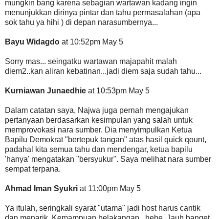
mungkin bang karena sebagian wartawan kadang ingin
menunjukkan dirinya pintar dan tahu permasalahan (apa
sok tahu ya hihi ) di depan narasumbernya...
Bayu Widagdo
at 10:52pm May 5
Sorry mas... seingatku wartawan majapahit malah
diem2..kan aliran kebatinan...jadi diem saja sudah tahu...
Kurniawan Junaedhie
at 10:53pm May 5
Dalam catatan saya, Najwa juga pernah mengajukan
pertanyaan berdasarkan kesimpulan yang salah untuk
memprovokasi nara sumber. Dia menyimpulkan Ketua
Bapilu Demokrat "bertepuk tangan" atas hasil quick qount,
padahal kita semua tahu dan mendengar, ketua bapilu
'hanya' mengatakan "bersyukur". Saya melihat nara sumber
sempat terpana.
Ahmad Iman Syukri
at 11:00pm May 5
Ya itulah, seringkali syarat "utama" jadi host harus cantik
dan menarik. Kemampuan belakangan.. hehe. Jauh banget