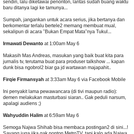
sendiri, lalu diketawai penonton, lantas sudah buang waktu
baru ditanya lagi ke tamunya...
Sumpah, jangankan untuk acara serius, jika bertanya dan
berkomentar terlalu bertele2 memang membuat mual,
sekalipun di acara "Bukan Empat Mata"nya Tukul...
Irmawati Dewanto
at 1:00am May 6
Makasih Mas Andreas, masukan yang baik buat kita para
jurnalis tv, terutama buat para produser talkshow ... kapan
dunk bisa ngobrol2 biar ga jd wartawan majapahit..
Firqie Firmansyah
at 3:33am May 6 via Facebook Mobile
Ini penyakit lama pewawancara (di tivi maupun radio):
demen melakukan masturbasi siaran.. Gak peduli narsum,
apalagi audiens ;)
Wahyuddin Halim
at 6:59am May 6
Semoga Najwa Shihab bisa membaca postingan2 di sini...!
Sayang juga jika gak nonton MetroTV, tapi kalo ada Najwa