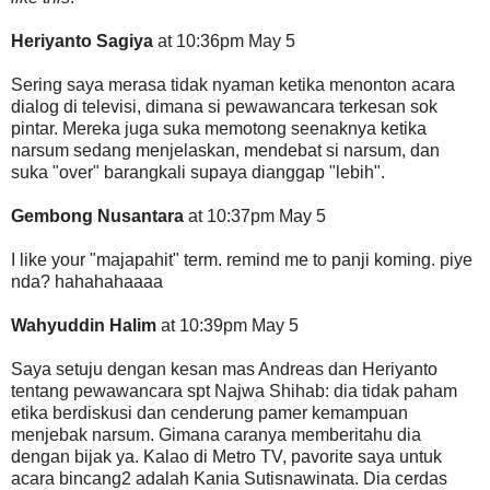
Heriyanto Sagiya
at 10:36pm May 5
Sering saya merasa tidak nyaman ketika menonton acara
dialog di televisi, dimana si pewawancara terkesan sok
pintar. Mereka juga suka memotong seenaknya ketika
narsum sedang menjelaskan, mendebat si narsum, dan
suka "over" barangkali supaya dianggap "lebih".
Gembong Nusantara
at 10:37pm May 5
I like your "majapahit" term. remind me to panji koming. piye
nda? hahahahaaaa
Wahyuddin Halim
at 10:39pm May 5
Saya setuju dengan kesan mas Andreas dan Heriyanto
tentang pewawancara spt Najwa Shihab: dia tidak paham
etika berdiskusi dan cenderung pamer kemampuan
menjebak narsum. Gimana caranya memberitahu dia
dengan bijak ya. Kalao di Metro TV, pavorite saya untuk
acara bincang2 adalah Kania Sutisnawinata. Dia cerdas