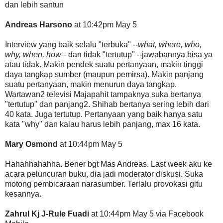
dan lebih santun
Andreas Harsono
at 10:42pm May 5
Interview yang baik selalu "terbuka" --
what, where, who,
why, when, how
-- dan tidak "tertutup" --jawabannya bisa ya
atau tidak. Makin pendek suatu pertanyaan, makin tinggi
daya tangkap sumber (maupun pemirsa). Makin panjang
suatu pertanyaan, makin menurun daya tangkap.
Wartawan2 televisi Majapahit tampaknya suka bertanya
"tertutup" dan panjang2. Shihab bertanya sering lebih dari
40 kata. Juga tertutup. Pertanyaan yang baik hanya satu
kata "why" dan kalau harus lebih panjang, max 16 kata.
Mary Osmond
at 10:44pm May 5
Hahahhahahha. Bener bgt Mas Andreas. Last week aku ke
acara peluncuran buku, dia jadi moderator diskusi. Suka
motong pembicaraan narasumber. Terlalu provokasi gitu
kesannya.
Zahrul Kj J-Rule Fuadi
at 10:44pm May 5 via Facebook