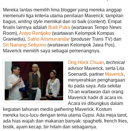
Mereka lantas memilih lima blogger yang mereka anggap
memenuhi tiga kriteria utama penilaian Maverick: tampilan
bagus,
writing style
memikat dan isi baik (
content
). Empat
finalis lainnya adalah
Budi Putra
(wartawan Tempo News
Room),
Antyo Rentjoko
(wartawan Kelompok Kompas
Gramedia),
Satrio Arismunandar
(produser Trans TV) dan
Sri Nanang Setiyono
(wartawan Kelompok Jawa Pos).
Maverick memilih saya sebagai pemenangnya.
Ong Hock Chuan
,
technical
advisor
Maverick, serta Lita
Soenardi, partner
Maverick
,
menyerahkan penghargaan
itu pada saya. Ada sekitar
70-an wartawan dan orang
Maverick hadir di acara ini.
Acara ini dibungkus dalam
kegiatan tahunan
media gathering
Maverick. Kostum
mereka lucu-lucu dengan tema utama Gypsi. Ada meja tarot,
ada hias wajah dan makanan banyak: spaghetti, french fries,
bistik, ayam kecap, bir hitam dan sebagainya.