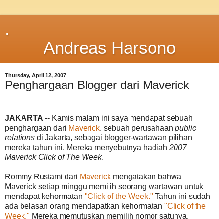
.
Andreas Harsono
Thursday, April 12, 2007
Penghargaan Blogger dari Maverick
JAKARTA
-- Kamis malam ini saya mendapat sebuah
penghargaan dari
Maverick
, sebuah perusahaan
public
relations
di Jakarta, sebagai blogger-wartawan pilihan
mereka tahun ini. Mereka menyebutnya hadiah
2007
Maverick Click of The Week
.
Rommy Rustami dari
Maverick
mengatakan bahwa
Maverick setiap minggu memilih seorang wartawan untuk
mendapat kehormatan
"Click of the Week."
Tahun ini sudah
ada belasan orang mendapatkan kehormatan
"Click of the
Week."
Mereka memutuskan memilih nomor satunya.