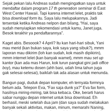
Sejak pekan lalu Andreas sudah mengingatkan saya untuk
mendaftar dalam program
17 th generation seminar
di East
West Center Hawaii. Tapi karena internet lelet, praktis tak
bisa
download form
itu. Saya lalu melupakannya. Jadi
tersentak ketika Andreas nelpon dan bilang, “Hai, saya
sudah menyiapkan rekomendasi untuk kamu, Janet juga.
Besok terakhir ya pendaftarannya”.
Kaget abis. Besoook? 4 April? Itu kan hari-hari sibuk, Yani
mau merid (kan bukan saya, kok saya yang sibuk?), mmm
laporan mau dikirim (loh kan sudah, kok masih dipikirin),
mmm internet lelet (kan banyak warnet), mmm mau
set up
kantor (kan ada mas Harun, kok turun pangkat gini jadi
office
boy
), mau ketemu dosen (ahh basi, udah lima tahun juga
gak selesai-selesai), baiklah tak ada alasan untuk menunda.
Bangun pagi, duduk depan komputer, eh ternyata formnya
belum ada. Telepon Eva, “Fax saja dunk ya?” Eva fax form,
hasilnya miring-miring, tak bisa kebaca. Oke, berarti harus
sabar nunggu depan internet untuk bisa download. Eh
berhasil, meski setelah dua jam (dan saya sudah melakukan
banyak sekali aktivitas, makan, minum, memarahi Naning,