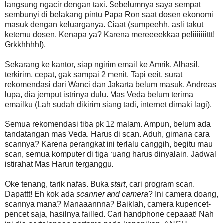
langsung ngacir dengan taxi. Sebelumnya saya sempat
sembunyi di belakang pintu Papa Ron saat dosen ekonomi
masuk dengan keluarganya. Ciaat (sumpeehh, asli takut
ketemu dosen. Kenapa ya? Karena mereeeekkaa peliiiiiiittt!
Grkkhhhh!).
Sekarang ke kantor, siap ngirim email ke Amrik. Alhasil,
terkirim, cepat, gak sampai 2 menit. Tapi eeit, surat
rekomendasi dari Wanci dan Jakarta belum masuk. Andreas
lupa, dia jemput istrinya dulu. Mas Veda belum terima
emailku (Lah sudah dikirim siang tadi, internet dimaki lagi).
Semua rekomendasi tiba pk 12 malam. Ampun, belum ada
tandatangan mas Veda. Harus di scan. Aduh, gimana cara
scannya? Karena perangkat ini terlalu canggih, begitu mau
scan, semua komputer di tiga ruang harus dinyalain. Jadwal
istirahat Mas Harun terganggu.
Oke tenang, tarik nafas. Buka
start
, cari program scan.
Dapattt! Eh kok ada
scanner and camera
? Ini camera doang,
scannya mana? Manaaannna? Baiklah, camera kupencet-
pencet saja, hasilnya failled. Cari handphone cepaaat! Nah