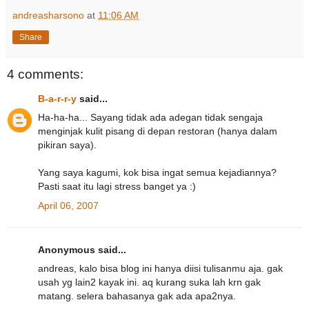
andreasharsono
at
11:06 AM
Share
4 comments:
B-a-r-r-y
said...
Ha-ha-ha... Sayang tidak ada adegan tidak sengaja
menginjak kulit pisang di depan restoran (hanya dalam
pikiran saya).
Yang saya kagumi, kok bisa ingat semua kejadiannya?
Pasti saat itu lagi stress banget ya :)
April 06, 2007
Anonymous said...
andreas, kalo bisa blog ini hanya diisi tulisanmu aja. gak
usah yg lain2 kayak ini. aq kurang suka lah krn gak
matang. selera bahasanya gak ada apa2nya.