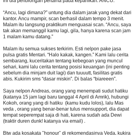
ini dia pertolongan pertama pada kepanikan. ANCU.
“Ancu, lagi dimana?” untung dia dalam jarak yang dekat dari
kantor. Ancu mampir, scan berhasil dalam tempo 3 menit.
Malam itu langsung praktikum menguasai scan. “Ancu, saya
tak akan memanggil kamu lagi, gila, hanya karena scan jam
1 malam kamu datang.”
Malam itu semua sukses terkirim. Esti nelpon pake jasa
pulsa gratis Mentari. “Halo kakak, kangen.” Kami lalu cerita
sembarang, kuceritakan tentang kebegoan yang muncul
sehari, kami lalu cerita tentang posisi keuangan (ini penting
sebelum dia minjam duit lagi) dan tuuuutt, fasilitas gratis
abis. Kukirim sms “dasar miskin”. Di balas “biareeen”.
Saya nelpon Andreas, orang yang menempati sudut hatiku
(katanya 15 jam lagi baru tanggal 4 April di Amrik), hubungi
Kokoh, orang yang di hatiku (kamu kudu lolos), lalu Mas
veda , orang yang benar-benar tulus mensupport, dia dapat
tempat seperempat saja di hati, karena sudah ada Dewi
(traktir duren dunk! katanya via email) .
Btw ada kosakata "honour" di rekomendasinya Veda, kukira