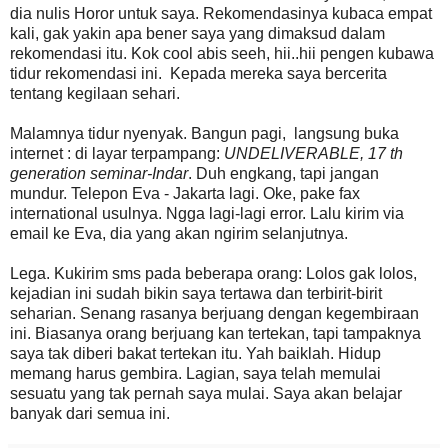
dia nulis Horor untuk saya. Rekomendasinya kubaca empat
kali, gak yakin apa bener saya yang dimaksud dalam
rekomendasi itu. Kok cool abis seeh, hii..hii pengen kubawa
tidur rekomendasi ini. Kepada mereka saya bercerita
tentang kegilaan sehari.
Malamnya tidur nyenyak. Bangun pagi, langsung buka
internet : di layar terpampang:
UNDELIVERABLE, 17 th
generation seminar-Indar
. Duh engkang, tapi jangan
mundur. Telepon Eva - Jakarta lagi. Oke, pake fax
international usulnya. Ngga lagi-lagi error. Lalu kirim via
email ke Eva, dia yang akan ngirim selanjutnya.
Lega. Kukirim sms pada beberapa orang: Lolos gak lolos,
kejadian ini sudah bikin saya tertawa dan terbirit-birit
seharian. Senang rasanya berjuang dengan kegembiraan
ini. Biasanya orang berjuang kan tertekan, tapi tampaknya
saya tak diberi bakat tertekan itu. Yah baiklah. Hidup
memang harus gembira. Lagian, saya telah memulai
sesuatu yang tak pernah saya mulai. Saya akan belajar
banyak dari semua ini.