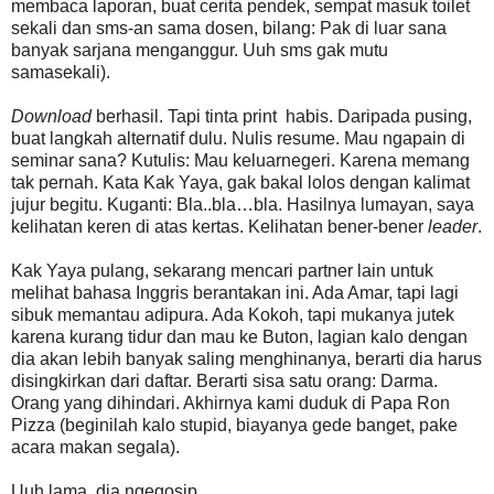
membaca laporan, buat cerita pendek, sempat masuk toilet
sekali dan sms-an sama dosen, bilang: Pak di luar sana
banyak sarjana menganggur. Uuh sms gak mutu
samasekali).
Download
berhasil. Tapi tinta print habis. Daripada pusing,
buat langkah alternatif dulu. Nulis resume. Mau ngapain di
seminar sana? Kutulis: Mau keluarnegeri. Karena memang
tak pernah. Kata Kak Yaya, gak bakal lolos dengan kalimat
jujur begitu. Kuganti: Bla..bla…bla. Hasilnya lumayan, saya
kelihatan keren di atas kertas. Kelihatan bener-bener
leader
.
Kak Yaya pulang, sekarang mencari partner lain untuk
melihat bahasa Inggris berantakan ini. Ada Amar, tapi lagi
sibuk memantau adipura. Ada Kokoh, tapi mukanya jutek
karena kurang tidur dan mau ke Buton, lagian kalo dengan
dia akan lebih banyak saling menghinanya, berarti dia harus
disingkirkan dari daftar. Berarti sisa satu orang: Darma.
Orang yang dihindari. Akhirnya kami duduk di Papa Ron
Pizza (beginilah kalo stupid, biayanya gede banget, pake
acara makan segala).
Uuh lama, dia ngegosip.