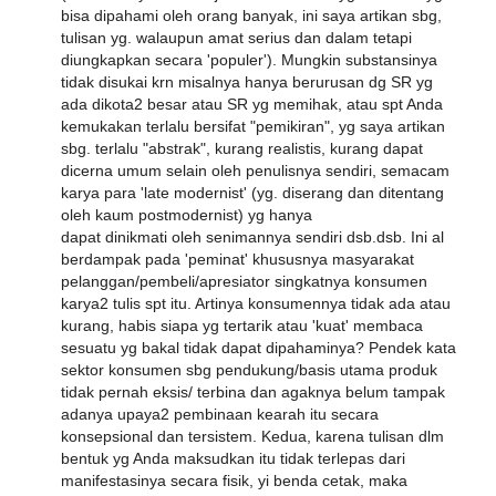
bisa dipahami oleh orang banyak, ini saya artikan sbg,
tulisan yg. walaupun amat serius dan dalam tetapi
diungkapkan secara 'populer'). Mungkin substansinya
tidak disukai krn misalnya hanya berurusan dg SR yg
ada dikota2 besar atau SR yg memihak, atau spt Anda
kemukakan terlalu bersifat "pemikiran", yg saya artikan
sbg. terlalu "abstrak", kurang realistis, kurang dapat
dicerna umum selain oleh penulisnya sendiri, semacam
karya para 'late modernist' (yg. diserang dan ditentang
oleh kaum postmodernist) yg hanya
dapat dinikmati oleh senimannya sendiri dsb.dsb. Ini al
berdampak pada 'peminat' khususnya masyarakat
pelanggan/pembeli/apresiator singkatnya konsumen
karya2 tulis spt itu. Artinya konsumennya tidak ada atau
kurang, habis siapa yg tertarik atau 'kuat' membaca
sesuatu yg bakal tidak dapat dipahaminya? Pendek kata
sektor konsumen sbg pendukung/basis utama produk
tidak pernah eksis/ terbina dan agaknya belum tampak
adanya upaya2 pembinaan kearah itu secara
konsepsional dan tersistem. Kedua, karena tulisan dlm
bentuk yg Anda maksudkan itu tidak terlepas dari
manifestasinya secara fisik, yi benda cetak, maka