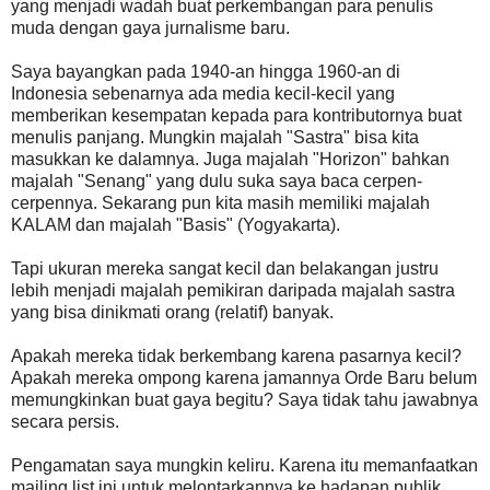
yang menjadi wadah buat perkembangan para penulis
muda dengan gaya jurnalisme baru.
Saya bayangkan pada 1940-an hingga 1960-an di
Indonesia sebenarnya ada media kecil-kecil yang
memberikan kesempatan kepada para kontributornya buat
menulis panjang. Mungkin majalah "Sastra" bisa kita
masukkan ke dalamnya. Juga majalah "Horizon" bahkan
majalah "Senang" yang dulu suka saya baca cerpen-
cerpennya. Sekarang pun kita masih memiliki majalah
KALAM dan majalah "Basis" (Yogyakarta).
Tapi ukuran mereka sangat kecil dan belakangan justru
lebih menjadi majalah pemikiran daripada majalah sastra
yang bisa dinikmati orang (relatif) banyak.
Apakah mereka tidak berkembang karena pasarnya kecil?
Apakah mereka ompong karena jamannya Orde Baru belum
memungkinkan buat gaya begitu? Saya tidak tahu jawabnya
secara persis.
Pengamatan saya mungkin keliru. Karena itu memanfaatkan
mailing list ini untuk melontarkannya ke hadapan publik