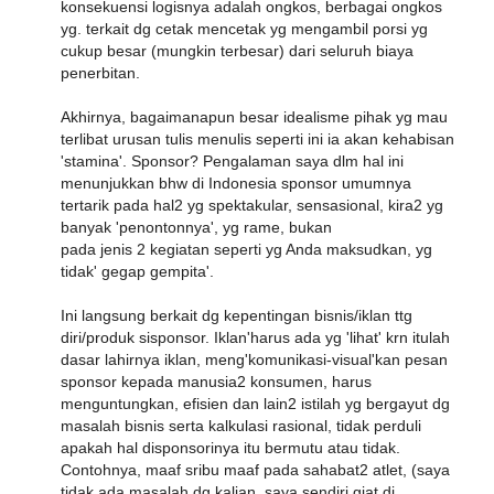
konsekuensi logisnya adalah ongkos, berbagai ongkos
yg. terkait dg cetak mencetak yg mengambil porsi yg
cukup besar (mungkin terbesar) dari seluruh biaya
penerbitan.
Akhirnya, bagaimanapun besar idealisme pihak yg mau
terlibat urusan tulis menulis seperti ini ia akan kehabisan
'stamina'. Sponsor? Pengalaman saya dlm hal ini
menunjukkan bhw di Indonesia sponsor umumnya
tertarik pada hal2 yg spektakular, sensasional, kira2 yg
banyak 'penontonnya', yg rame, bukan
pada jenis 2 kegiatan seperti yg Anda maksudkan, yg
tidak' gegap gempita'.
Ini langsung berkait dg kepentingan bisnis/iklan ttg
diri/produk sisponsor. Iklan'harus ada yg 'lihat' krn itulah
dasar lahirnya iklan, meng'komunikasi-visual'kan pesan
sponsor kepada manusia2 konsumen, harus
menguntungkan, efisien dan lain2 istilah yg bergayut dg
masalah bisnis serta kalkulasi rasional, tidak perduli
apakah hal disponsorinya itu bermutu atau tidak.
Contohnya, maaf sribu maaf pada sahabat2 atlet, (saya
tidak ada masalah dg kalian, saya sendiri giat di