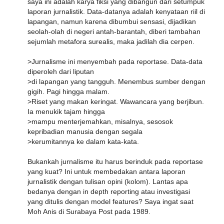
saya ini adalah karya fiksi yang dibangun dari setumpuk
laporan jurnalistik. Data-datanya adalah kenyataan riil di
lapangan, namun karena dibumbui sensasi, dijadikan
seolah-olah di negeri antah-barantah, diberi tambahan
sejumlah metafora surealis, maka jadilah dia cerpen.
>Jurnalisme ini menyembah pada reportase. Data-data
diperoleh dari liputan
>di lapangan yang tangguh. Menembus sumber dengan
gigih. Pagi hingga malam.
>Riset yang makan keringat. Wawancara yang berjibun.
Ia menukik tajam hingga
>mampu menterjemahkan, misalnya, sesosok
kepribadian manusia dengan segala
>kerumitannya ke dalam kata-kata.
Bukankah jurnalisme itu harus berinduk pada reportase
yang kuat? Ini untuk membedakan antara laporan
jurnalistik dengan tulisan opini (kolom). Lantas apa
bedanya dengan in depth reporting atau investigasi
yang ditulis dengan model features? Saya ingat saat
Moh Anis di Surabaya Post pada 1989.