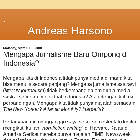
.
Andreas Harsono
Monday, March 13, 2000
Mengapa Jurnalisme Baru Ompong di
Indonesia?
Mengapa kita di Indonesia tidak punya media di mana kita
bisa menulis secara panjang? Mengapa jurnalisme sastrawi
(
literary journalism
) tidak berkembang dalam dunia media,
sastra, seni dan intelektual Indonesia? Atau dengan kalimat
perbandingan. Mengapa kita tidak punya majalah semacam
The New Yorker
?
Atlantic Monthly
?
Harper's
?
Pertanyaan ini mengganggu saya sejak semester lalu ketika
mengikuti kuliah "
non-fiction writing
" di Harvard. Kalau di
Amerika Serikat mereka punya majalah TIME, Newsweek