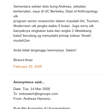
Sementara sekian dulu bung Andreas, sekalian
berkenalan, saya di UC Berkeley, Dept of Anthropology
utk
program senior researcher dalam masalah Art, Tourism,
Modernism utk jangka waktu 6 bulan. Juga sorry utk
banyaknya singkatan kata dan angka 2 dibelakang
kata2 berulang yg menyalahi prinsip tulisan 'ilmiah',
mudah2an
Anda tidak terganggu karenanya. Salam!
Biranul Anas
February 20, 2005
Anonymous said...
Date: Tue, 14 Mar 2000
To: indowatch@egroups.com
From: Andreas Harsono
Buat Alip Kunandar di Ujungpandang,