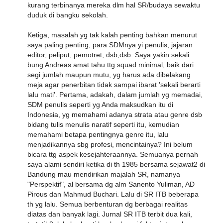
kurang terbinanya mereka dlm hal SR/budaya sewaktu
duduk di bangku sekolah.
Ketiga, masalah yg tak kalah penting bahkan menurut
saya paling penting, para SDMnya yi penulis, jajaran
editor, peliput, pemotret, dsb,dsb. Saya yakin sekali
bung Andreas amat tahu ttg squad minimal, baik dari
segi jumlah maupun mutu, yg harus ada dibelakang
meja agar penerbitan tidak sampai ibarat 'sekali berarti
lalu mati'. Pertama, adakah, dalam jumlah yg memadai,
SDM penulis seperti yg Anda maksudkan itu di
Indonesia, yg memahami adanya strata atau genre dsb
bidang tulis menulis naratif seperti itu, kemudian
memahami betapa pentingnya genre itu, lalu
menjadikannya sbg profesi, mencintainya? Ini belum
bicara ttg aspek kesejahteraannya. Semuanya pernah
saya alami sendiri ketika di th 1985 bersama sejawat2 di
Bandung mau mendirikan majalah SR, namanya
"Perspektif", al bersama dg alm Sanento Yuliman, AD
Pirous dan Mahmud Buchari. Lalu di SR ITB beberapa
th yg lalu. Semua berbenturan dg berbagai realitas
diatas dan banyak lagi. Jurnal SR ITB terbit dua kali,