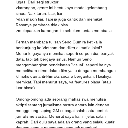
lugas. Dari segi struktur
>karangan, genre ini bentuknya model gelombang
sinus. Naik turun. Liar, liar
>dan makin liar. Tapi ia juga cantik dan memikat.
Rasanya pembaca tidak bisa
>melepaskan karangan itu sebelum tuntas membaca.
Pernah membaca tulisan Seno Gumira ketika ia
berkunjung ke Vietnam dan dikerjai mafia lokal?
Menarik, gayanya memikat seperti cerpen dia, banyak
data, tapi tak bergaya sinus. Namun Seno
mengembangkan pendekatan "visual" seperti halnya
memelihara ritme dalam film yaitu dengan membangun
klimaks dan anti-klimaks secara bergantian. Hasilnya:
memikat. Tapi menurut saya, ya features biasa (atau
luar biasa).
Omong-omong ada seorang mahasiswa menulisa
skripsi tentang jurnalisme sastra antara lain dengan
menggolong caping GM sebagai salah satu bentuk
jurnalisme sastra. Menurut saya hal ini jelas salah
kaprah. Dari dulu saya adalah orang yang selalu kuatir
dengan semua penamaan yang tak memberi