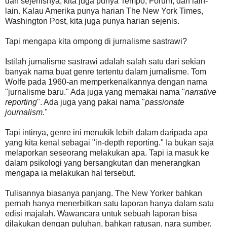
dan sejenisnya, kita juga punya Tempo, Forum, dan lain-
lain. Kalau Amerika punya harian The New York Times,
Washington Post, kita juga punya harian sejenis.
Tapi mengapa kita ompong di jurnalisme sastrawi?
Istilah jurnalisme sastrawi adalah salah satu dari sekian
banyak nama buat genre tertentu dalam jurnalisme. Tom
Wolfe pada 1960-an memperkenalkannya dengan nama
"jurnalisme baru." Ada juga yang memakai nama "
narrative
reporting
". Ada juga yang pakai nama "
passionate
journalism
."
Tapi intinya, genre ini menukik lebih dalam daripada apa
yang kita kenal sebagai "in-depth reporting." Ia bukan saja
melaporkan seseorang melakukan apa. Tapi ia masuk ke
dalam psikologi yang bersangkutan dan menerangkan
mengapa ia melakukan hal tersebut.
Tulisannya biasanya panjang. The New Yorker bahkan
pernah hanya menerbitkan satu laporan hanya dalam satu
edisi majalah. Wawancara untuk sebuah laporan bisa
dilakukan dengan puluhan, bahkan ratusan, nara sumber.