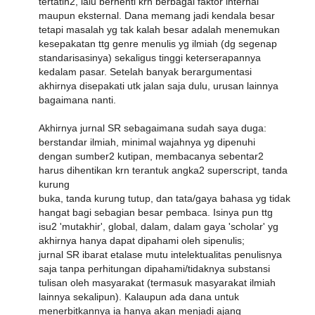
tertatih2, lalu berhenti krn berbagai faktor internal
maupun eksternal. Dana memang jadi kendala besar
tetapi masalah yg tak kalah besar adalah menemukan
kesepakatan ttg genre menulis yg ilmiah (dg segenap
standarisasinya) sekaligus tinggi keterserapannya
kedalam pasar. Setelah banyak berargumentasi
akhirnya disepakati utk jalan saja dulu, urusan lainnya
bagaimana nanti.
Akhirnya jurnal SR sebagaimana sudah saya duga:
berstandar ilmiah, minimal wajahnya yg dipenuhi
dengan sumber2 kutipan, membacanya sebentar2
harus dihentikan krn terantuk angka2 superscript, tanda
kurung
buka, tanda kurung tutup, dan tata/gaya bahasa yg tidak
hangat bagi sebagian besar pembaca. Isinya pun ttg
isu2 'mutakhir', global, dalam, dalam gaya 'scholar' yg
akhirnya hanya dapat dipahami oleh sipenulis;
jurnal SR ibarat etalase mutu intelektualitas penulisnya
saja tanpa perhitungan dipahami/tidaknya substansi
tulisan oleh masyarakat (termasuk masyarakat ilmiah
lainnya sekalipun). Kalaupun ada dana untuk
menerbitkannya ia hanya akan menjadi ajang