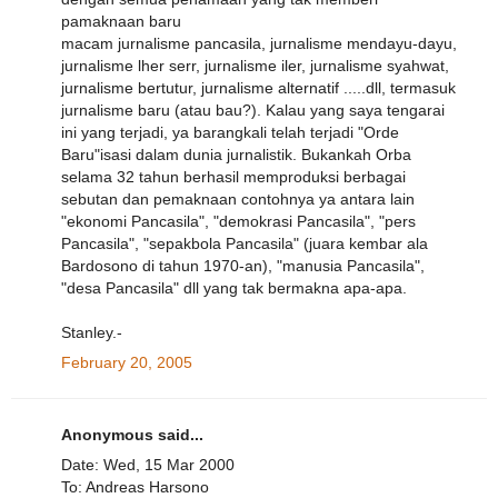
pamaknaan baru
macam jurnalisme pancasila, jurnalisme mendayu-dayu,
jurnalisme lher serr, jurnalisme iler, jurnalisme syahwat,
jurnalisme bertutur, jurnalisme alternatif .....dll, termasuk
jurnalisme baru (atau bau?). Kalau yang saya tengarai
ini yang terjadi, ya barangkali telah terjadi "Orde
Baru"isasi dalam dunia jurnalistik. Bukankah Orba
selama 32 tahun berhasil memproduksi berbagai
sebutan dan pemaknaan contohnya ya antara lain
"ekonomi Pancasila", "demokrasi Pancasila", "pers
Pancasila", "sepakbola Pancasila" (juara kembar ala
Bardosono di tahun 1970-an), "manusia Pancasila",
"desa Pancasila" dll yang tak bermakna apa-apa.
Stanley.-
February 20, 2005
Anonymous said...
Date: Wed, 15 Mar 2000
To: Andreas Harsono