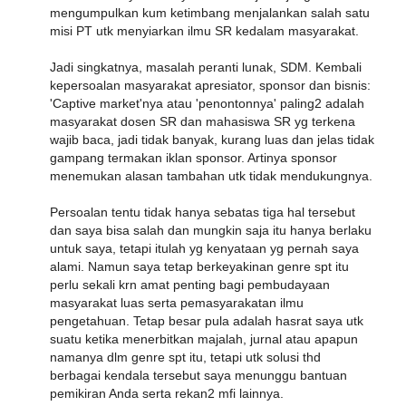
mengumpulkan kum ketimbang menjalankan salah satu
misi PT utk menyiarkan ilmu SR kedalam masyarakat.
Jadi singkatnya, masalah peranti lunak, SDM. Kembali
kepersoalan masyarakat apresiator, sponsor dan bisnis:
'Captive market'nya atau 'penontonnya' paling2 adalah
masyarakat dosen SR dan mahasiswa SR yg terkena
wajib baca, jadi tidak banyak, kurang luas dan jelas tidak
gampang termakan iklan sponsor. Artinya sponsor
menemukan alasan tambahan utk tidak mendukungnya.
Persoalan tentu tidak hanya sebatas tiga hal tersebut
dan saya bisa salah dan mungkin saja itu hanya berlaku
untuk saya, tetapi itulah yg kenyataan yg pernah saya
alami. Namun saya tetap berkeyakinan genre spt itu
perlu sekali krn amat penting bagi pembudayaan
masyarakat luas serta pemasyarakatan ilmu
pengetahuan. Tetap besar pula adalah hasrat saya utk
suatu ketika menerbitkan majalah, jurnal atau apapun
namanya dlm genre spt itu, tetapi utk solusi thd
berbagai kendala tersebut saya menunggu bantuan
pemikiran Anda serta rekan2 mfi lainnya.