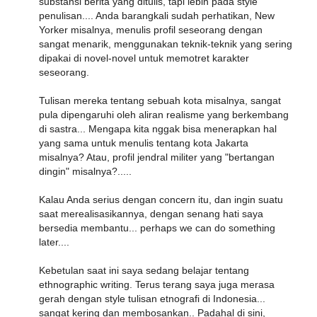
substansi berita yang ditulis, tapi lebih pada style
penulisan.... Anda barangkali sudah perhatikan, New
Yorker misalnya, menulis profil seseorang dengan
sangat menarik, menggunakan teknik-teknik yang sering
dipakai di novel-novel untuk memotret karakter
seseorang.
Tulisan mereka tentang sebuah kota misalnya, sangat
pula dipengaruhi oleh aliran realisme yang berkembang
di sastra... Mengapa kita nggak bisa menerapkan hal
yang sama untuk menulis tentang kota Jakarta
misalnya? Atau, profil jendral militer yang "bertangan
dingin" misalnya?.....
Kalau Anda serius dengan concern itu, dan ingin suatu
saat merealisasikannya, dengan senang hati saya
bersedia membantu... perhaps we can do something
later....
Kebetulan saat ini saya sedang belajar tentang
ethnographic writing. Terus terang saya juga merasa
gerah dengan style tulisan etnografi di Indonesia...
sangat kering dan membosankan.. Padahal di sini,