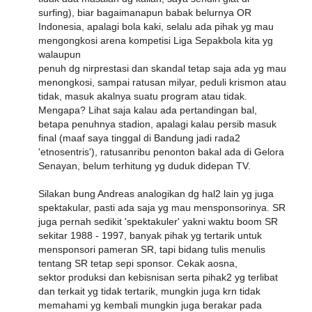
surfing), biar bagaimanapun babak belurnya OR
Indonesia, apalagi bola kaki, selalu ada pihak yg mau
mengongkosi arena kompetisi Liga Sepakbola kita yg
walaupun
penuh dg nirprestasi dan skandal tetap saja ada yg mau
menongkosi, sampai ratusan milyar, peduli krismon atau
tidak, masuk akalnya suatu program atau tidak.
Mengapa? Lihat saja kalau ada pertandingan bal,
betapa penuhnya stadion, apalagi kalau persib masuk
final (maaf saya tinggal di Bandung jadi rada2
'etnosentris'), ratusanribu penonton bakal ada di Gelora
Senayan, belum terhitung yg duduk didepan TV.
Silakan bung Andreas analogikan dg hal2 lain yg juga
spektakular, pasti ada saja yg mau mensponsorinya. SR
juga pernah sedikit 'spektakuler' yakni waktu boom SR
sekitar 1988 - 1997, banyak pihak yg tertarik untuk
mensponsori pameran SR, tapi bidang tulis menulis
tentang SR tetap sepi sponsor. Cekak aosna,
sektor produksi dan kebisnisan serta pihak2 yg terlibat
dan terkait yg tidak tertarik, mungkin juga krn tidak
memahami yg kembali mungkin juga berakar pada