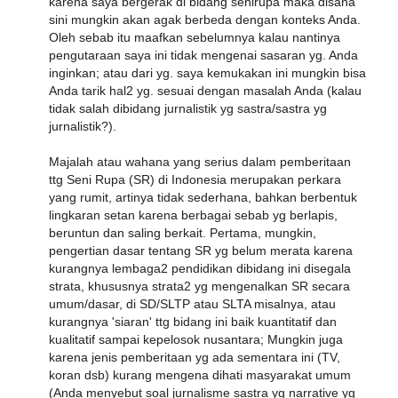
karena saya bergerak di bidang senirupa maka disana
sini mungkin akan agak berbeda dengan konteks Anda.
Oleh sebab itu maafkan sebelumnya kalau nantinya
pengutaraan saya ini tidak mengenai sasaran yg. Anda
inginkan; atau dari yg. saya kemukakan ini mungkin bisa
Anda tarik hal2 yg. sesuai dengan masalah Anda (kalau
tidak salah dibidang jurnalistik yg sastra/sastra yg
jurnalistik?).
Majalah atau wahana yang serius dalam pemberitaan
ttg Seni Rupa (SR) di Indonesia merupakan perkara
yang rumit, artinya tidak sederhana, bahkan berbentuk
lingkaran setan karena berbagai sebab yg berlapis,
beruntun dan saling berkait. Pertama, mungkin,
pengertian dasar tentang SR yg belum merata karena
kurangnya lembaga2 pendidikan dibidang ini disegala
strata, khususnya strata2 yg mengenalkan SR secara
umum/dasar, di SD/SLTP atau SLTA misalnya, atau
kurangnya 'siaran' ttg bidang ini baik kuantitatif dan
kualitatif sampai kepelosok nusantara; Mungkin juga
karena jenis pemberitaan yg ada sementara ini (TV,
koran dsb) kurang mengena dihati masyarakat umum
(Anda menyebut soal jurnalisme sastra yg narrative yg