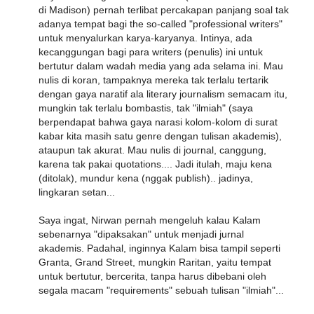
di Madison) pernah terlibat percakapan panjang soal tak
adanya tempat bagi the so-called "professional writers"
untuk menyalurkan karya-karyanya. Intinya, ada
kecanggungan bagi para writers (penulis) ini untuk
bertutur dalam wadah media yang ada selama ini. Mau
nulis di koran, tampaknya mereka tak terlalu tertarik
dengan gaya naratif ala literary journalism semacam itu,
mungkin tak terlalu bombastis, tak "ilmiah" (saya
berpendapat bahwa gaya narasi kolom-kolom di surat
kabar kita masih satu genre dengan tulisan akademis),
ataupun tak akurat. Mau nulis di journal, canggung,
karena tak pakai quotations.... Jadi itulah, maju kena
(ditolak), mundur kena (nggak publish).. jadinya,
lingkaran setan...
Saya ingat, Nirwan pernah mengeluh kalau Kalam
sebenarnya "dipaksakan" untuk menjadi jurnal
akademis. Padahal, inginnya Kalam bisa tampil seperti
Granta, Grand Street, mungkin Raritan, yaitu tempat
untuk bertutur, bercerita, tanpa harus dibebani oleh
segala macam "requirements" sebuah tulisan "ilmiah"...