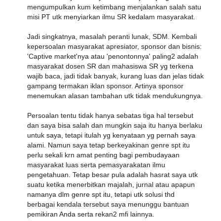
mengumpulkan kum ketimbang menjalankan salah satu
misi PT utk menyiarkan ilmu SR kedalam masyarakat.
Jadi singkatnya, masalah peranti lunak, SDM. Kembali
kepersoalan masyarakat apresiator, sponsor dan bisnis:
'Captive market'nya atau 'penontonnya' paling2 adalah
masyarakat dosen SR dan mahasiswa SR yg terkena
wajib baca, jadi tidak banyak, kurang luas dan jelas tidak
gampang termakan iklan sponsor. Artinya sponsor
menemukan alasan tambahan utk tidak mendukungnya.
Persoalan tentu tidak hanya sebatas tiga hal tersebut
dan saya bisa salah dan mungkin saja itu hanya berlaku
untuk saya, tetapi itulah yg kenyataan yg pernah saya
alami. Namun saya tetap berkeyakinan genre spt itu
perlu sekali krn amat penting bagi pembudayaan
masyarakat luas serta pemasyarakatan ilmu
pengetahuan. Tetap besar pula adalah hasrat saya utk
suatu ketika menerbitkan majalah, jurnal atau apapun
namanya dlm genre spt itu, tetapi utk solusi thd
berbagai kendala tersebut saya menunggu bantuan
pemikiran Anda serta rekan2 mfi lainnya.