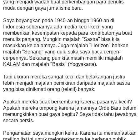
yang menjadi wadah buat perkembangan para penulis
muda dengan gaya jurnalisme baru.
Saya bayangkan pada 1940-an hingga 1960-an di
Indonesia sebenarnya ada media kecil-kecil yang
memberikan kesempatan kepada para kontributornya buat
menulis panjang. Mungkin majalah "Sastra" bisa kita
masukkan ke dalamnya. Juga majalah "Horizon" bahkan
majalah "Senang" yang dulu suka saya baca cerpen-
cerpennya. Sekarang pun kita masih memiliki majalah
KALAM dan majalah "Basis" (Yogyakarta).
Tapi ukuran mereka sangat kecil dan belakangan justru
lebih menjadi majalah pemikiran daripada majalah sastra
yang bisa dinikmati orang (relatif) banyak.
Apakah mereka tidak berkembang karena pasarnya kecil?
Apakah mereka ompong karena jamannya Orde Baru belum
memungkinkan buat gaya begitu? Saya tidak tahu jawabnya
secara persis.
Pengamatan saya mungkin keliru. Karena itu memanfaatkan
mailing list ini untuk melontarkannya ke hadapan publik