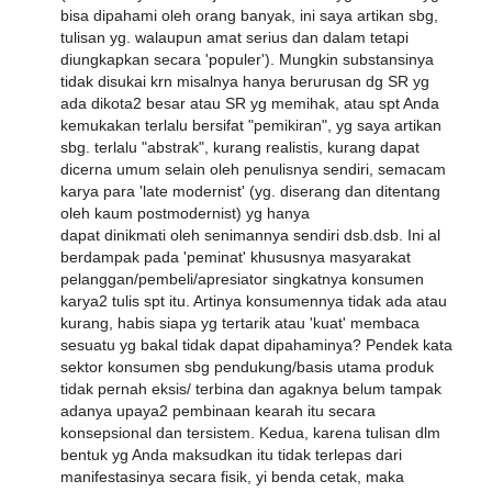
bisa dipahami oleh orang banyak, ini saya artikan sbg,
tulisan yg. walaupun amat serius dan dalam tetapi
diungkapkan secara 'populer'). Mungkin substansinya
tidak disukai krn misalnya hanya berurusan dg SR yg
ada dikota2 besar atau SR yg memihak, atau spt Anda
kemukakan terlalu bersifat "pemikiran", yg saya artikan
sbg. terlalu "abstrak", kurang realistis, kurang dapat
dicerna umum selain oleh penulisnya sendiri, semacam
karya para 'late modernist' (yg. diserang dan ditentang
oleh kaum postmodernist) yg hanya
dapat dinikmati oleh senimannya sendiri dsb.dsb. Ini al
berdampak pada 'peminat' khususnya masyarakat
pelanggan/pembeli/apresiator singkatnya konsumen
karya2 tulis spt itu. Artinya konsumennya tidak ada atau
kurang, habis siapa yg tertarik atau 'kuat' membaca
sesuatu yg bakal tidak dapat dipahaminya? Pendek kata
sektor konsumen sbg pendukung/basis utama produk
tidak pernah eksis/ terbina dan agaknya belum tampak
adanya upaya2 pembinaan kearah itu secara
konsepsional dan tersistem. Kedua, karena tulisan dlm
bentuk yg Anda maksudkan itu tidak terlepas dari
manifestasinya secara fisik, yi benda cetak, maka