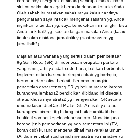
karena saya bergerak di bidang senirupa maka disana
sini mungkin akan agak berbeda dengan konteks Anda.
Oleh sebab itu maafkan sebelumnya kalau nantinya
pengutaraan saya ini tidak mengenai sasaran yg. Anda
inginkan; atau dari yg. saya kemukakan ini mungkin bisa
Anda tarik hal2 yg. sesuai dengan masalah Anda (kalau
tidak salah dibidang jurnalistik yg sastra/sastra yg
jurnalistik?).
Majalah atau wahana yang serius dalam pemberitaan
ttg Seni Rupa (SR) di Indonesia merupakan perkara
yang rumit, artinya tidak sederhana, bahkan berbentuk
lingkaran setan karena berbagai sebab yg berlapis,
beruntun dan saling berkait. Pertama, mungkin,
pengertian dasar tentang SR yg belum merata karena
kurangnya lembaga2 pendidikan dibidang ini disegala
strata, khususnya strata2 yg mengenalkan SR secara
umum/dasar, di SD/SLTP atau SLTA misalnya, atau
kurangnya 'siaran' ttg bidang ini baik kuantitatif dan
kualitatif sampai kepelosok nusantara; Mungkin juga
karena jenis pemberitaan yg ada sementara ini (TV,
koran dsb) kurang mengena dihati masyarakat umum
(Anda menyebut soal jurnalisme sastra yg narrative yg