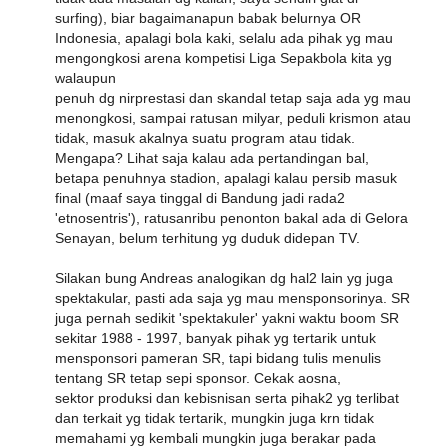
surfing), biar bagaimanapun babak belurnya OR
Indonesia, apalagi bola kaki, selalu ada pihak yg mau
mengongkosi arena kompetisi Liga Sepakbola kita yg
walaupun
penuh dg nirprestasi dan skandal tetap saja ada yg mau
menongkosi, sampai ratusan milyar, peduli krismon atau
tidak, masuk akalnya suatu program atau tidak.
Mengapa? Lihat saja kalau ada pertandingan bal,
betapa penuhnya stadion, apalagi kalau persib masuk
final (maaf saya tinggal di Bandung jadi rada2
'etnosentris'), ratusanribu penonton bakal ada di Gelora
Senayan, belum terhitung yg duduk didepan TV.
Silakan bung Andreas analogikan dg hal2 lain yg juga
spektakular, pasti ada saja yg mau mensponsorinya. SR
juga pernah sedikit 'spektakuler' yakni waktu boom SR
sekitar 1988 - 1997, banyak pihak yg tertarik untuk
mensponsori pameran SR, tapi bidang tulis menulis
tentang SR tetap sepi sponsor. Cekak aosna,
sektor produksi dan kebisnisan serta pihak2 yg terlibat
dan terkait yg tidak tertarik, mungkin juga krn tidak
memahami yg kembali mungkin juga berakar pada