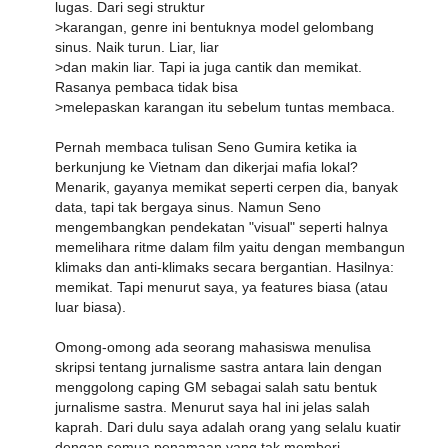
lugas. Dari segi struktur
>karangan, genre ini bentuknya model gelombang
sinus. Naik turun. Liar, liar
>dan makin liar. Tapi ia juga cantik dan memikat.
Rasanya pembaca tidak bisa
>melepaskan karangan itu sebelum tuntas membaca.
Pernah membaca tulisan Seno Gumira ketika ia
berkunjung ke Vietnam dan dikerjai mafia lokal?
Menarik, gayanya memikat seperti cerpen dia, banyak
data, tapi tak bergaya sinus. Namun Seno
mengembangkan pendekatan "visual" seperti halnya
memelihara ritme dalam film yaitu dengan membangun
klimaks dan anti-klimaks secara bergantian. Hasilnya:
memikat. Tapi menurut saya, ya features biasa (atau
luar biasa).
Omong-omong ada seorang mahasiswa menulisa
skripsi tentang jurnalisme sastra antara lain dengan
menggolong caping GM sebagai salah satu bentuk
jurnalisme sastra. Menurut saya hal ini jelas salah
kaprah. Dari dulu saya adalah orang yang selalu kuatir
dengan semua penamaan yang tak memberi