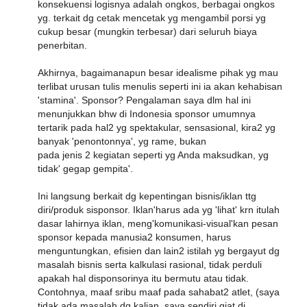
konsekuensi logisnya adalah ongkos, berbagai ongkos
yg. terkait dg cetak mencetak yg mengambil porsi yg
cukup besar (mungkin terbesar) dari seluruh biaya
penerbitan.
Akhirnya, bagaimanapun besar idealisme pihak yg mau
terlibat urusan tulis menulis seperti ini ia akan kehabisan
'stamina'. Sponsor? Pengalaman saya dlm hal ini
menunjukkan bhw di Indonesia sponsor umumnya
tertarik pada hal2 yg spektakular, sensasional, kira2 yg
banyak 'penontonnya', yg rame, bukan
pada jenis 2 kegiatan seperti yg Anda maksudkan, yg
tidak' gegap gempita'.
Ini langsung berkait dg kepentingan bisnis/iklan ttg
diri/produk sisponsor. Iklan'harus ada yg 'lihat' krn itulah
dasar lahirnya iklan, meng'komunikasi-visual'kan pesan
sponsor kepada manusia2 konsumen, harus
menguntungkan, efisien dan lain2 istilah yg bergayut dg
masalah bisnis serta kalkulasi rasional, tidak perduli
apakah hal disponsorinya itu bermutu atau tidak.
Contohnya, maaf sribu maaf pada sahabat2 atlet, (saya
tidak ada masalah dg kalian, saya sendiri giat di