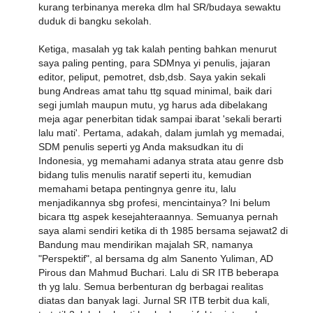
kurang terbinanya mereka dlm hal SR/budaya sewaktu
duduk di bangku sekolah.
Ketiga, masalah yg tak kalah penting bahkan menurut
saya paling penting, para SDMnya yi penulis, jajaran
editor, peliput, pemotret, dsb,dsb. Saya yakin sekali
bung Andreas amat tahu ttg squad minimal, baik dari
segi jumlah maupun mutu, yg harus ada dibelakang
meja agar penerbitan tidak sampai ibarat 'sekali berarti
lalu mati'. Pertama, adakah, dalam jumlah yg memadai,
SDM penulis seperti yg Anda maksudkan itu di
Indonesia, yg memahami adanya strata atau genre dsb
bidang tulis menulis naratif seperti itu, kemudian
memahami betapa pentingnya genre itu, lalu
menjadikannya sbg profesi, mencintainya? Ini belum
bicara ttg aspek kesejahteraannya. Semuanya pernah
saya alami sendiri ketika di th 1985 bersama sejawat2 di
Bandung mau mendirikan majalah SR, namanya
"Perspektif", al bersama dg alm Sanento Yuliman, AD
Pirous dan Mahmud Buchari. Lalu di SR ITB beberapa
th yg lalu. Semua berbenturan dg berbagai realitas
diatas dan banyak lagi. Jurnal SR ITB terbit dua kali,