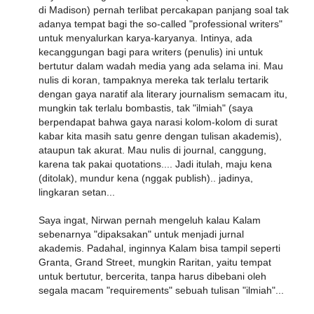
di Madison) pernah terlibat percakapan panjang soal tak
adanya tempat bagi the so-called "professional writers"
untuk menyalurkan karya-karyanya. Intinya, ada
kecanggungan bagi para writers (penulis) ini untuk
bertutur dalam wadah media yang ada selama ini. Mau
nulis di koran, tampaknya mereka tak terlalu tertarik
dengan gaya naratif ala literary journalism semacam itu,
mungkin tak terlalu bombastis, tak "ilmiah" (saya
berpendapat bahwa gaya narasi kolom-kolom di surat
kabar kita masih satu genre dengan tulisan akademis),
ataupun tak akurat. Mau nulis di journal, canggung,
karena tak pakai quotations.... Jadi itulah, maju kena
(ditolak), mundur kena (nggak publish).. jadinya,
lingkaran setan...
Saya ingat, Nirwan pernah mengeluh kalau Kalam
sebenarnya "dipaksakan" untuk menjadi jurnal
akademis. Padahal, inginnya Kalam bisa tampil seperti
Granta, Grand Street, mungkin Raritan, yaitu tempat
untuk bertutur, bercerita, tanpa harus dibebani oleh
segala macam "requirements" sebuah tulisan "ilmiah"...