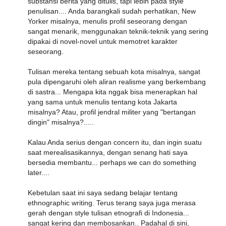
substansi berita yang ditulis, tapi lebih pada style
penulisan.... Anda barangkali sudah perhatikan, New
Yorker misalnya, menulis profil seseorang dengan
sangat menarik, menggunakan teknik-teknik yang sering
dipakai di novel-novel untuk memotret karakter
seseorang.
Tulisan mereka tentang sebuah kota misalnya, sangat
pula dipengaruhi oleh aliran realisme yang berkembang
di sastra... Mengapa kita nggak bisa menerapkan hal
yang sama untuk menulis tentang kota Jakarta
misalnya? Atau, profil jendral militer yang "bertangan
dingin" misalnya?.....
Kalau Anda serius dengan concern itu, dan ingin suatu
saat merealisasikannya, dengan senang hati saya
bersedia membantu... perhaps we can do something
later....
Kebetulan saat ini saya sedang belajar tentang
ethnographic writing. Terus terang saya juga merasa
gerah dengan style tulisan etnografi di Indonesia...
sangat kering dan membosankan.. Padahal di sini,