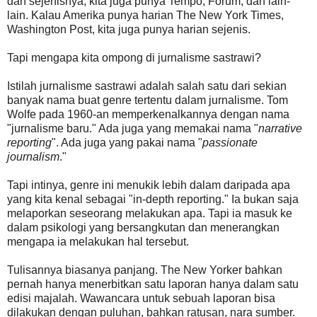
dan sejenisnya, kita juga punya Tempo, Forum, dan lain-
lain. Kalau Amerika punya harian The New York Times,
Washington Post, kita juga punya harian sejenis.
Tapi mengapa kita ompong di jurnalisme sastrawi?
Istilah jurnalisme sastrawi adalah salah satu dari sekian
banyak nama buat genre tertentu dalam jurnalisme. Tom
Wolfe pada 1960-an memperkenalkannya dengan nama
"jurnalisme baru." Ada juga yang memakai nama "
narrative
reporting
". Ada juga yang pakai nama "
passionate
journalism
."
Tapi intinya, genre ini menukik lebih dalam daripada apa
yang kita kenal sebagai "in-depth reporting." Ia bukan saja
melaporkan seseorang melakukan apa. Tapi ia masuk ke
dalam psikologi yang bersangkutan dan menerangkan
mengapa ia melakukan hal tersebut.
Tulisannya biasanya panjang. The New Yorker bahkan
pernah hanya menerbitkan satu laporan hanya dalam satu
edisi majalah. Wawancara untuk sebuah laporan bisa
dilakukan dengan puluhan, bahkan ratusan, nara sumber.