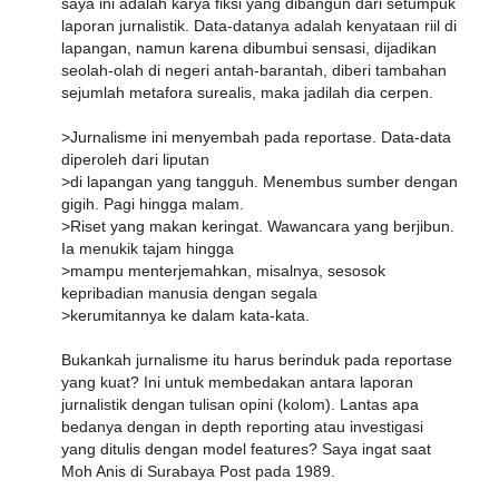
saya ini adalah karya fiksi yang dibangun dari setumpuk
laporan jurnalistik. Data-datanya adalah kenyataan riil di
lapangan, namun karena dibumbui sensasi, dijadikan
seolah-olah di negeri antah-barantah, diberi tambahan
sejumlah metafora surealis, maka jadilah dia cerpen.
>Jurnalisme ini menyembah pada reportase. Data-data
diperoleh dari liputan
>di lapangan yang tangguh. Menembus sumber dengan
gigih. Pagi hingga malam.
>Riset yang makan keringat. Wawancara yang berjibun.
Ia menukik tajam hingga
>mampu menterjemahkan, misalnya, sesosok
kepribadian manusia dengan segala
>kerumitannya ke dalam kata-kata.
Bukankah jurnalisme itu harus berinduk pada reportase
yang kuat? Ini untuk membedakan antara laporan
jurnalistik dengan tulisan opini (kolom). Lantas apa
bedanya dengan in depth reporting atau investigasi
yang ditulis dengan model features? Saya ingat saat
Moh Anis di Surabaya Post pada 1989.