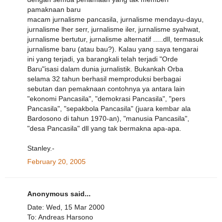
pamaknaan baru
macam jurnalisme pancasila, jurnalisme mendayu-dayu,
jurnalisme lher serr, jurnalisme iler, jurnalisme syahwat,
jurnalisme bertutur, jurnalisme alternatif .....dll, termasuk
jurnalisme baru (atau bau?). Kalau yang saya tengarai
ini yang terjadi, ya barangkali telah terjadi "Orde
Baru"isasi dalam dunia jurnalistik. Bukankah Orba
selama 32 tahun berhasil memproduksi berbagai
sebutan dan pemaknaan contohnya ya antara lain
"ekonomi Pancasila", "demokrasi Pancasila", "pers
Pancasila", "sepakbola Pancasila" (juara kembar ala
Bardosono di tahun 1970-an), "manusia Pancasila",
"desa Pancasila" dll yang tak bermakna apa-apa.
Stanley.-
February 20, 2005
Anonymous said...
Date: Wed, 15 Mar 2000
To: Andreas Harsono