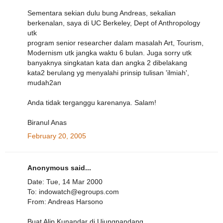
Sementara sekian dulu bung Andreas, sekalian
berkenalan, saya di UC Berkeley, Dept of Anthropology
utk
program senior researcher dalam masalah Art, Tourism,
Modernism utk jangka waktu 6 bulan. Juga sorry utk
banyaknya singkatan kata dan angka 2 dibelakang
kata2 berulang yg menyalahi prinsip tulisan 'ilmiah',
mudah2an
Anda tidak terganggu karenanya. Salam!
Biranul Anas
February 20, 2005
Anonymous said...
Date: Tue, 14 Mar 2000
To: indowatch@egroups.com
From: Andreas Harsono
Buat Alip Kunandar di Ujungpandang,