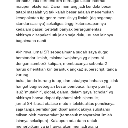
tertatih2, lalu berhenti krn berbagai faktor internal
maupun eksternal. Dana memang jadi kendala besar
tetapi masalah yg tak kalah besar adalah menemukan
kesepakatan ttg genre menulis yg ilmiah (dg segenap
standarisasinya) sekaligus tinggi keterserapannya
kedalam pasar. Setelah banyak berargumentasi
akhirnya disepakati utk jalan saja dulu, urusan lainnya
bagaimana nanti.
Akhirnya jurnal SR sebagaimana sudah saya duga:
berstandar ilmiah, minimal wajahnya yg dipenuhi
dengan sumber2 kutipan, membacanya sebentar2
harus dihentikan krn terantuk angka2 superscript, tanda
kurung
buka, tanda kurung tutup, dan tata/gaya bahasa yg tidak
hangat bagi sebagian besar pembaca. Isinya pun ttg
isu2 'mutakhir', global, dalam, dalam gaya 'scholar' yg
akhirnya hanya dapat dipahami oleh sipenulis;
jurnal SR ibarat etalase mutu intelektualitas penulisnya
saja tanpa perhitungan dipahami/tidaknya substansi
tulisan oleh masyarakat (termasuk masyarakat ilmiah
lainnya sekalipun). Kalaupun ada dana untuk
menerbitkannya ia hanya akan menjadi ajang