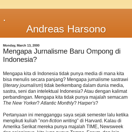
.
Andreas Harsono
Monday, March 13, 2000
Mengapa Jurnalisme Baru Ompong di
Indonesia?
Mengapa kita di Indonesia tidak punya media di mana kita
bisa menulis secara panjang? Mengapa jurnalisme sastrawi
(
literary journalism
) tidak berkembang dalam dunia media,
sastra, seni dan intelektual Indonesia? Atau dengan kalimat
perbandingan. Mengapa kita tidak punya majalah semacam
The New Yorker
?
Atlantic Monthly
?
Harper's
?
Pertanyaan ini mengganggu saya sejak semester lalu ketika
mengikuti kuliah "
non-fiction writing
" di Harvard. Kalau di
Amerika Serikat mereka punya majalah TIME, Newsweek