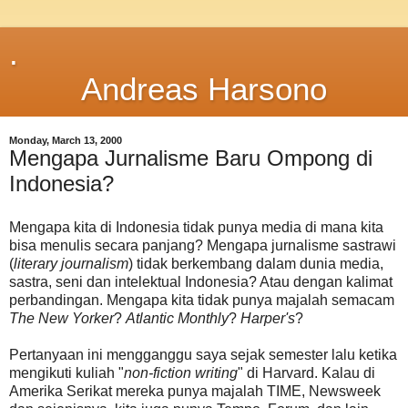
.
Andreas Harsono
Monday, March 13, 2000
Mengapa Jurnalisme Baru Ompong di
Indonesia?
Mengapa kita di Indonesia tidak punya media di mana kita
bisa menulis secara panjang? Mengapa jurnalisme sastrawi
(
literary journalism
) tidak berkembang dalam dunia media,
sastra, seni dan intelektual Indonesia? Atau dengan kalimat
perbandingan. Mengapa kita tidak punya majalah semacam
The New Yorker
?
Atlantic Monthly
?
Harper's
?
Pertanyaan ini mengganggu saya sejak semester lalu ketika
mengikuti kuliah "
non-fiction writing
" di Harvard. Kalau di
Amerika Serikat mereka punya majalah TIME, Newsweek