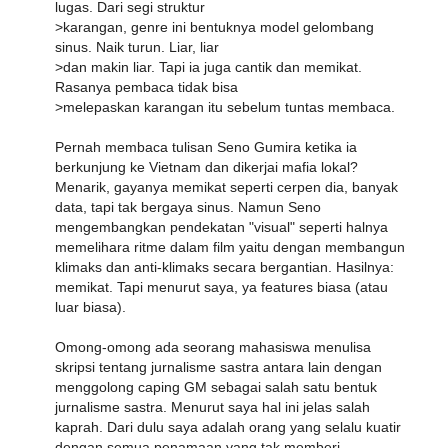
lugas. Dari segi struktur
>karangan, genre ini bentuknya model gelombang
sinus. Naik turun. Liar, liar
>dan makin liar. Tapi ia juga cantik dan memikat.
Rasanya pembaca tidak bisa
>melepaskan karangan itu sebelum tuntas membaca.
Pernah membaca tulisan Seno Gumira ketika ia
berkunjung ke Vietnam dan dikerjai mafia lokal?
Menarik, gayanya memikat seperti cerpen dia, banyak
data, tapi tak bergaya sinus. Namun Seno
mengembangkan pendekatan "visual" seperti halnya
memelihara ritme dalam film yaitu dengan membangun
klimaks dan anti-klimaks secara bergantian. Hasilnya:
memikat. Tapi menurut saya, ya features biasa (atau
luar biasa).
Omong-omong ada seorang mahasiswa menulisa
skripsi tentang jurnalisme sastra antara lain dengan
menggolong caping GM sebagai salah satu bentuk
jurnalisme sastra. Menurut saya hal ini jelas salah
kaprah. Dari dulu saya adalah orang yang selalu kuatir
dengan semua penamaan yang tak memberi