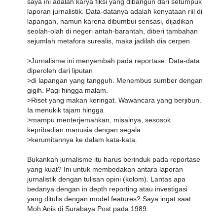
saya ini adalah karya fiksi yang dibangun dari setumpuk
laporan jurnalistik. Data-datanya adalah kenyataan riil di
lapangan, namun karena dibumbui sensasi, dijadikan
seolah-olah di negeri antah-barantah, diberi tambahan
sejumlah metafora surealis, maka jadilah dia cerpen.
>Jurnalisme ini menyembah pada reportase. Data-data
diperoleh dari liputan
>di lapangan yang tangguh. Menembus sumber dengan
gigih. Pagi hingga malam.
>Riset yang makan keringat. Wawancara yang berjibun.
Ia menukik tajam hingga
>mampu menterjemahkan, misalnya, sesosok
kepribadian manusia dengan segala
>kerumitannya ke dalam kata-kata.
Bukankah jurnalisme itu harus berinduk pada reportase
yang kuat? Ini untuk membedakan antara laporan
jurnalistik dengan tulisan opini (kolom). Lantas apa
bedanya dengan in depth reporting atau investigasi
yang ditulis dengan model features? Saya ingat saat
Moh Anis di Surabaya Post pada 1989.