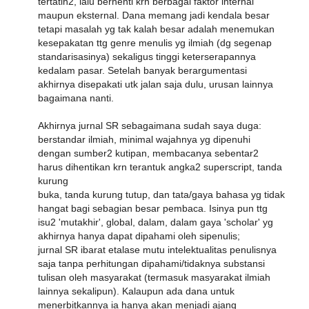
tertatih2, lalu berhenti krn berbagai faktor internal
maupun eksternal. Dana memang jadi kendala besar
tetapi masalah yg tak kalah besar adalah menemukan
kesepakatan ttg genre menulis yg ilmiah (dg segenap
standarisasinya) sekaligus tinggi keterserapannya
kedalam pasar. Setelah banyak berargumentasi
akhirnya disepakati utk jalan saja dulu, urusan lainnya
bagaimana nanti.
Akhirnya jurnal SR sebagaimana sudah saya duga:
berstandar ilmiah, minimal wajahnya yg dipenuhi
dengan sumber2 kutipan, membacanya sebentar2
harus dihentikan krn terantuk angka2 superscript, tanda
kurung
buka, tanda kurung tutup, dan tata/gaya bahasa yg tidak
hangat bagi sebagian besar pembaca. Isinya pun ttg
isu2 'mutakhir', global, dalam, dalam gaya 'scholar' yg
akhirnya hanya dapat dipahami oleh sipenulis;
jurnal SR ibarat etalase mutu intelektualitas penulisnya
saja tanpa perhitungan dipahami/tidaknya substansi
tulisan oleh masyarakat (termasuk masyarakat ilmiah
lainnya sekalipun). Kalaupun ada dana untuk
menerbitkannya ia hanya akan menjadi ajang