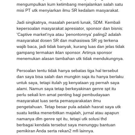
mengumpulkan kum ketimbang menjalankan salah satu
misi PT utk menyiarkan ilmu SR kedalam masyarakat.
Jadi singkatnya, masalah peranti lunak, SDM. Kembali
kepersoalan masyarakat apresiator, sponsor dan bisnis:
'Captive market'nya atau 'penontonnya' paling2 adalah
masyarakat dosen SR dan mahasiswa SR yg terkena
wajib baca, jadi tidak banyak, kurang luas dan jelas tidak
gampang termakan iklan sponsor. Artinya sponsor
menemukan alasan tambahan utk tidak mendukungnya.
Persoalan tentu tidak hanya sebatas tiga hal tersebut
dan saya bisa salah dan mungkin saja itu hanya berlaku
untuk saya, tetapi itulah yg kenyataan yg pernah saya
alami. Namun saya tetap berkeyakinan genre spt itu
perlu sekali krn amat penting bagi pembudayaan
masyarakat luas serta pemasyarakatan ilmu
pengetahuan. Tetap besar pula adalah hasrat saya utk
suatu ketika menerbitkan majalah, jurnal atau apapun
namanya dlm genre spt itu, tetapi utk solusi thd
berbagai kendala tersebut saya menunggu bantuan
pemikiran Anda serta rekan2 mfi lainnya.