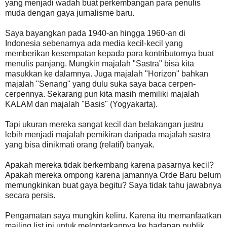
yang menjadi wadah buat perkembangan para penulis
muda dengan gaya jurnalisme baru.
Saya bayangkan pada 1940-an hingga 1960-an di
Indonesia sebenarnya ada media kecil-kecil yang
memberikan kesempatan kepada para kontributornya buat
menulis panjang. Mungkin majalah "Sastra" bisa kita
masukkan ke dalamnya. Juga majalah "Horizon" bahkan
majalah "Senang" yang dulu suka saya baca cerpen-
cerpennya. Sekarang pun kita masih memiliki majalah
KALAM dan majalah "Basis" (Yogyakarta).
Tapi ukuran mereka sangat kecil dan belakangan justru
lebih menjadi majalah pemikiran daripada majalah sastra
yang bisa dinikmati orang (relatif) banyak.
Apakah mereka tidak berkembang karena pasarnya kecil?
Apakah mereka ompong karena jamannya Orde Baru belum
memungkinkan buat gaya begitu? Saya tidak tahu jawabnya
secara persis.
Pengamatan saya mungkin keliru. Karena itu memanfaatkan
mailing list ini untuk melontarkannya ke hadapan publik