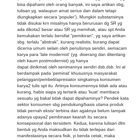
bisa dipahami oleh orang banyak, ini saya artikan sbg,
tulisan yg. walaupun amat serius dan dalam tetapi
diungkapkan secara 'populer'). Mungkin substansinya
tidak disukai krn misalnya hanya berurusan dg SR yg
ada dikota2 besar atau SR yg memihak, atau spt Anda
kemukakan terlalu bersifat "pemikiran", yg saya artikan
sbg. terlalu "abstrak", kurang realistis, kurang dapat
dicerna umum selain oleh penulisnya sendiri, semacam
karya para 'late modernist' (yg. diserang dan ditentang
oleh kaum postmodernist) yg hanya
dapat dinikmati oleh senimannya sendiri dsb.dsb. Ini al
berdampak pada 'peminat' khususnya masyarakat
pelanggan/pembeli/apresiator singkatnya konsumen
karya2 tulis spt itu. Artinya konsumennya tidak ada atau
kurang, habis siapa yg tertarik atau 'kuat' membaca
sesuatu yg bakal tidak dapat dipahaminya? Pendek kata
sektor konsumen sbg pendukung/basis utama produk
tidak pernah eksis/ terbina dan agaknya belum tampak
adanya upaya2 pembinaan kearah itu secara
konsepsional dan tersistem. Kedua, karena tulisan dlm
bentuk yg Anda maksudkan itu tidak terlepas dari
manifestasinya secara fisik, yi benda cetak, maka