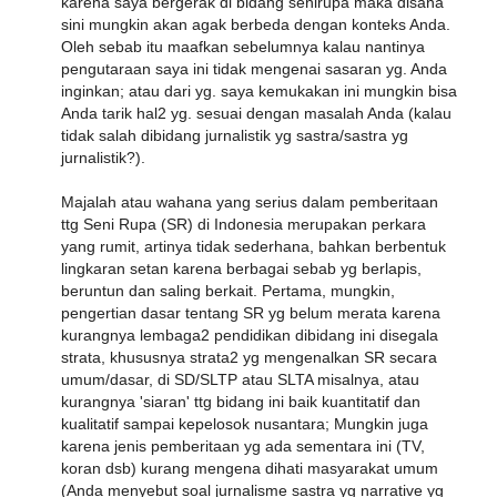
karena saya bergerak di bidang senirupa maka disana
sini mungkin akan agak berbeda dengan konteks Anda.
Oleh sebab itu maafkan sebelumnya kalau nantinya
pengutaraan saya ini tidak mengenai sasaran yg. Anda
inginkan; atau dari yg. saya kemukakan ini mungkin bisa
Anda tarik hal2 yg. sesuai dengan masalah Anda (kalau
tidak salah dibidang jurnalistik yg sastra/sastra yg
jurnalistik?).
Majalah atau wahana yang serius dalam pemberitaan
ttg Seni Rupa (SR) di Indonesia merupakan perkara
yang rumit, artinya tidak sederhana, bahkan berbentuk
lingkaran setan karena berbagai sebab yg berlapis,
beruntun dan saling berkait. Pertama, mungkin,
pengertian dasar tentang SR yg belum merata karena
kurangnya lembaga2 pendidikan dibidang ini disegala
strata, khususnya strata2 yg mengenalkan SR secara
umum/dasar, di SD/SLTP atau SLTA misalnya, atau
kurangnya 'siaran' ttg bidang ini baik kuantitatif dan
kualitatif sampai kepelosok nusantara; Mungkin juga
karena jenis pemberitaan yg ada sementara ini (TV,
koran dsb) kurang mengena dihati masyarakat umum
(Anda menyebut soal jurnalisme sastra yg narrative yg