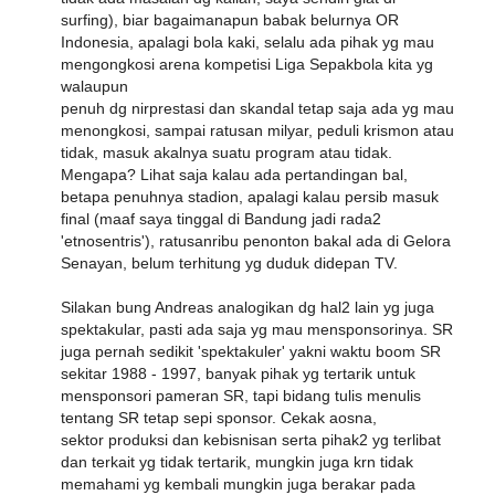
surfing), biar bagaimanapun babak belurnya OR
Indonesia, apalagi bola kaki, selalu ada pihak yg mau
mengongkosi arena kompetisi Liga Sepakbola kita yg
walaupun
penuh dg nirprestasi dan skandal tetap saja ada yg mau
menongkosi, sampai ratusan milyar, peduli krismon atau
tidak, masuk akalnya suatu program atau tidak.
Mengapa? Lihat saja kalau ada pertandingan bal,
betapa penuhnya stadion, apalagi kalau persib masuk
final (maaf saya tinggal di Bandung jadi rada2
'etnosentris'), ratusanribu penonton bakal ada di Gelora
Senayan, belum terhitung yg duduk didepan TV.
Silakan bung Andreas analogikan dg hal2 lain yg juga
spektakular, pasti ada saja yg mau mensponsorinya. SR
juga pernah sedikit 'spektakuler' yakni waktu boom SR
sekitar 1988 - 1997, banyak pihak yg tertarik untuk
mensponsori pameran SR, tapi bidang tulis menulis
tentang SR tetap sepi sponsor. Cekak aosna,
sektor produksi dan kebisnisan serta pihak2 yg terlibat
dan terkait yg tidak tertarik, mungkin juga krn tidak
memahami yg kembali mungkin juga berakar pada