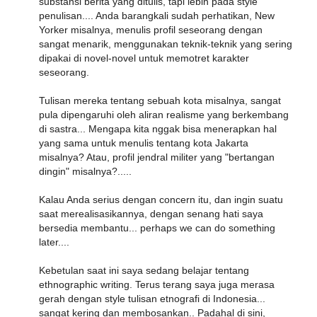
substansi berita yang ditulis, tapi lebih pada style
penulisan.... Anda barangkali sudah perhatikan, New
Yorker misalnya, menulis profil seseorang dengan
sangat menarik, menggunakan teknik-teknik yang sering
dipakai di novel-novel untuk memotret karakter
seseorang.
Tulisan mereka tentang sebuah kota misalnya, sangat
pula dipengaruhi oleh aliran realisme yang berkembang
di sastra... Mengapa kita nggak bisa menerapkan hal
yang sama untuk menulis tentang kota Jakarta
misalnya? Atau, profil jendral militer yang "bertangan
dingin" misalnya?.....
Kalau Anda serius dengan concern itu, dan ingin suatu
saat merealisasikannya, dengan senang hati saya
bersedia membantu... perhaps we can do something
later....
Kebetulan saat ini saya sedang belajar tentang
ethnographic writing. Terus terang saya juga merasa
gerah dengan style tulisan etnografi di Indonesia...
sangat kering dan membosankan.. Padahal di sini,