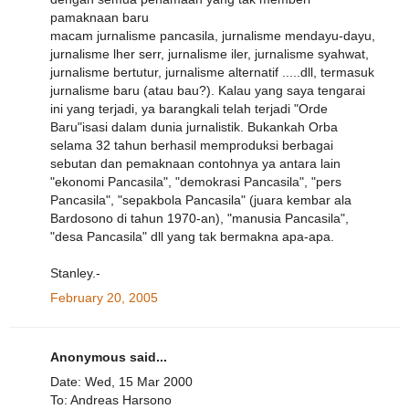
pamaknaan baru
macam jurnalisme pancasila, jurnalisme mendayu-dayu,
jurnalisme lher serr, jurnalisme iler, jurnalisme syahwat,
jurnalisme bertutur, jurnalisme alternatif .....dll, termasuk
jurnalisme baru (atau bau?). Kalau yang saya tengarai
ini yang terjadi, ya barangkali telah terjadi "Orde
Baru"isasi dalam dunia jurnalistik. Bukankah Orba
selama 32 tahun berhasil memproduksi berbagai
sebutan dan pemaknaan contohnya ya antara lain
"ekonomi Pancasila", "demokrasi Pancasila", "pers
Pancasila", "sepakbola Pancasila" (juara kembar ala
Bardosono di tahun 1970-an), "manusia Pancasila",
"desa Pancasila" dll yang tak bermakna apa-apa.
Stanley.-
February 20, 2005
Anonymous said...
Date: Wed, 15 Mar 2000
To: Andreas Harsono