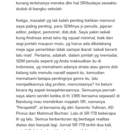
kurang terbinanya mereka dlm hal SR/budaya sewaktu
duduk di bangku sekolah.
Ketiga, masalah yg tak kalah penting bahkan menurut
saya paling penting, para SDMnya yi penulis, jajaran
editor, peliput, pemotret, dsb,dsb. Saya yakin sekali
bung Andreas amat tahu ttg squad minimal, baik dari
segi jumlah maupun mutu, yg harus ada dibelakang
meja agar penerbitan tidak sampai ibarat 'sekali berarti
lalu mati'. Pertama, adakah, dalam jumlah yg memadai,
SDM penulis seperti yg Anda maksudkan itu di
Indonesia, yg memahami adanya strata atau genre dsb
bidang tulis menulis naratif seperti itu, kemudian
memahami betapa pentingnya genre itu, lalu
menjadikannya sbg profesi, mencintainya? Ini belum
bicara ttg aspek kesejahteraannya. Semuanya pernah
saya alami sendiri ketika di th 1985 bersama sejawat2 di
Bandung mau mendirikan majalah SR, namanya
"Perspektif", al bersama dg alm Sanento Yuliman, AD
Pirous dan Mahmud Buchari. Lalu di SR ITB beberapa
th yg lalu. Semua berbenturan dg berbagai realitas
diatas dan banyak lagi. Jurnal SR ITB terbit dua kali,