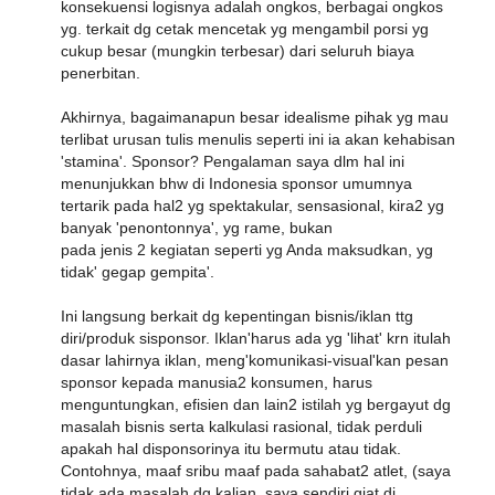
konsekuensi logisnya adalah ongkos, berbagai ongkos
yg. terkait dg cetak mencetak yg mengambil porsi yg
cukup besar (mungkin terbesar) dari seluruh biaya
penerbitan.
Akhirnya, bagaimanapun besar idealisme pihak yg mau
terlibat urusan tulis menulis seperti ini ia akan kehabisan
'stamina'. Sponsor? Pengalaman saya dlm hal ini
menunjukkan bhw di Indonesia sponsor umumnya
tertarik pada hal2 yg spektakular, sensasional, kira2 yg
banyak 'penontonnya', yg rame, bukan
pada jenis 2 kegiatan seperti yg Anda maksudkan, yg
tidak' gegap gempita'.
Ini langsung berkait dg kepentingan bisnis/iklan ttg
diri/produk sisponsor. Iklan'harus ada yg 'lihat' krn itulah
dasar lahirnya iklan, meng'komunikasi-visual'kan pesan
sponsor kepada manusia2 konsumen, harus
menguntungkan, efisien dan lain2 istilah yg bergayut dg
masalah bisnis serta kalkulasi rasional, tidak perduli
apakah hal disponsorinya itu bermutu atau tidak.
Contohnya, maaf sribu maaf pada sahabat2 atlet, (saya
tidak ada masalah dg kalian, saya sendiri giat di