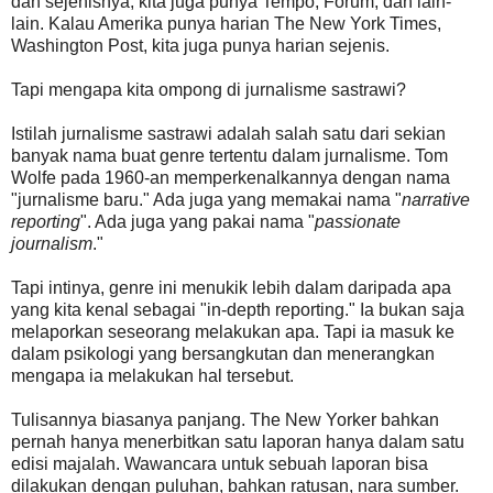
dan sejenisnya, kita juga punya Tempo, Forum, dan lain-
lain. Kalau Amerika punya harian The New York Times,
Washington Post, kita juga punya harian sejenis.
Tapi mengapa kita ompong di jurnalisme sastrawi?
Istilah jurnalisme sastrawi adalah salah satu dari sekian
banyak nama buat genre tertentu dalam jurnalisme. Tom
Wolfe pada 1960-an memperkenalkannya dengan nama
"jurnalisme baru." Ada juga yang memakai nama "
narrative
reporting
". Ada juga yang pakai nama "
passionate
journalism
."
Tapi intinya, genre ini menukik lebih dalam daripada apa
yang kita kenal sebagai "in-depth reporting." Ia bukan saja
melaporkan seseorang melakukan apa. Tapi ia masuk ke
dalam psikologi yang bersangkutan dan menerangkan
mengapa ia melakukan hal tersebut.
Tulisannya biasanya panjang. The New Yorker bahkan
pernah hanya menerbitkan satu laporan hanya dalam satu
edisi majalah. Wawancara untuk sebuah laporan bisa
dilakukan dengan puluhan, bahkan ratusan, nara sumber.