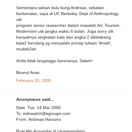
Sementara sekian dulu bung Andreas, sekalian
berkenalan, saya di UC Berkeley, Dept of Anthropology
utk
program senior researcher dalam masalah Art, Tourism,
Modernism utk jangka waktu 6 bulan. Juga sorry utk
banyaknya singkatan kata dan angka 2 dibelakang
kata2 berulang yg menyalahi prinsip tulisan 'ilmiah',
mudah2an
Anda tidak terganggu karenanya. Salam!
Biranul Anas
February 20, 2005
Anonymous said...
Date: Tue, 14 Mar 2000
To: indowatch@egroups.com
From: Andreas Harsono
Buat Alip Kunandar di Ujungpandang,