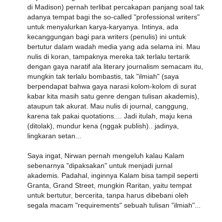
di Madison) pernah terlibat percakapan panjang soal tak
adanya tempat bagi the so-called "professional writers"
untuk menyalurkan karya-karyanya. Intinya, ada
kecanggungan bagi para writers (penulis) ini untuk
bertutur dalam wadah media yang ada selama ini. Mau
nulis di koran, tampaknya mereka tak terlalu tertarik
dengan gaya naratif ala literary journalism semacam itu,
mungkin tak terlalu bombastis, tak "ilmiah" (saya
berpendapat bahwa gaya narasi kolom-kolom di surat
kabar kita masih satu genre dengan tulisan akademis),
ataupun tak akurat. Mau nulis di journal, canggung,
karena tak pakai quotations.... Jadi itulah, maju kena
(ditolak), mundur kena (nggak publish).. jadinya,
lingkaran setan...
Saya ingat, Nirwan pernah mengeluh kalau Kalam
sebenarnya "dipaksakan" untuk menjadi jurnal
akademis. Padahal, inginnya Kalam bisa tampil seperti
Granta, Grand Street, mungkin Raritan, yaitu tempat
untuk bertutur, bercerita, tanpa harus dibebani oleh
segala macam "requirements" sebuah tulisan "ilmiah"...