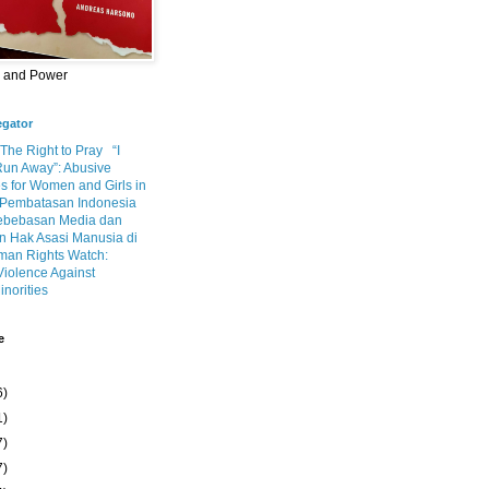
m and Power
egator
 The Right to Pray
“I
Run Away”: Abusive
s for Women and Girls in
Pembatasan Indonesia
ebebasan Media dan
 Hak Asasi Manusia di
an Rights Watch:
Violence Against
inorities
e
6)
1)
7)
7)