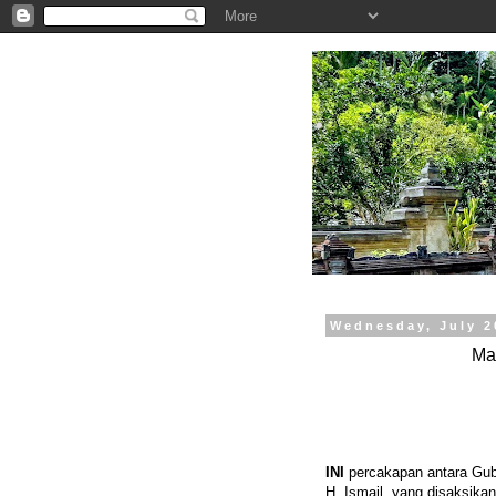
.
Wednesday, July 2
Ma
INI
percakapan antara Gub
H. Ismail, yang disaksikan