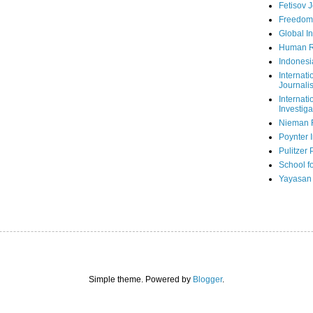
Fetisov 
Freedom
Global In
Human R
Indonesi
Internati
Journalis
Internati
Investiga
Nieman 
Poynter I
Pulitzer 
School fo
Yayasan
Simple theme. Powered by
Blogger
.