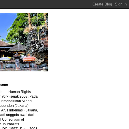
rsono
a buat Human Rights
 York) sejak 2008. Pada
ut mendirikan Aliansi
dependen (Jakarta),
di Arus Informasi (Jakarta,
jadi anggota awal dari
al Consortium of
e Journalists
n DC, 1997). Pada 2003,