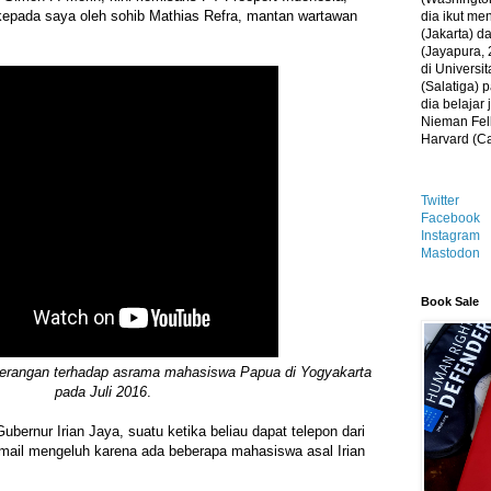
 kepada saya oleh sohib Mathias Refra, mantan wartawan
dia ikut me
(Jakarta) 
(Jayapura, 
di Universi
(Salatiga)
dia belajar
Nieman Fell
Harvard (C
Twitter
Facebook
Instagram
Mastodon
Book Sale
yerangan terhadap asrama mahasiswa Papua di Yogyakarta
pada Juli 2016
.
bernur Irian Jaya, suatu ketika beliau dapat telepon dari
mail mengeluh karena ada beberapa mahasiswa asal Irian