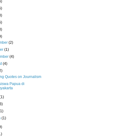
4)
6)
8)
6)
3)
9)
mber
(2)
ber
(1)
ember
(4)
st
(4)
2)
ing Quotes on Journalism
iswa Papua di
yakarta
(1)
3)
(1)
h
(1)
9)
1)