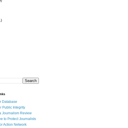
9)
1)
inks
r Database
r Public Integrity
a Journalism Review
e to Protect Journalists
or Action Network