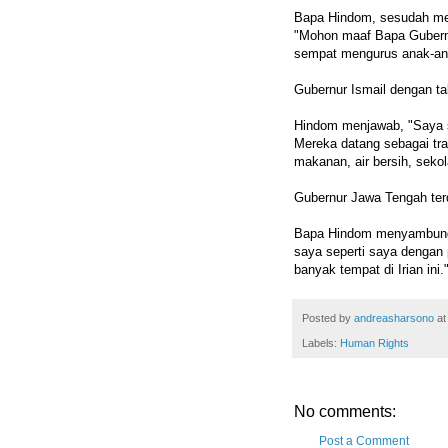
Bapa Hindom, sesudah me
"Mohon maaf Bapa Gubernur
sempat mengurus anak-ana
Gubernur Ismail dengan t
Hindom menjawab, "Saya s
Mereka datang sebagai tr
makanan, air bersih, sekol
Gubernur Jawa Tengah ter
Bapa Hindom menyambung,
saya seperti saya dengan
banyak tempat di Irian ini.
Posted by
andreasharsono
a
Labels:
Human Rights
No comments:
Post a Comment