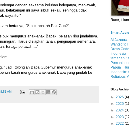
ndengar dengan seksama keluhan koleganya, menjawab,
, belakangan ini saya sibuk sekali, sehingga tidak
k saya itu."
Race, Isla
akzim bertanya, "Sibuk apakah Pak Gub?"
Smart Aggr
ibuk mengurus anak-anak Bapak, belasan ribu jumlahnya.
Al Jazeera:
ansmigran. Harus disiapkan tanah, penginapan sementara,
Wanted to 
ah, tenaga perawat ...."
Dress Code
Indonesia
diam.
terhadap K
Pemantauan
 "Jadi, tolonglah Bapa Gubernur mengurus anak-anak
Papua
Hum
Indonesia: 
 penuh kasih mengurus anak-anak Bapa yang pindah ke
Religious M
"
Blog Archiv
t
8:51 AM
►
2026
(4)
►
2025
(1
►
2024
(3
►
2023
(1
►
2022
(2