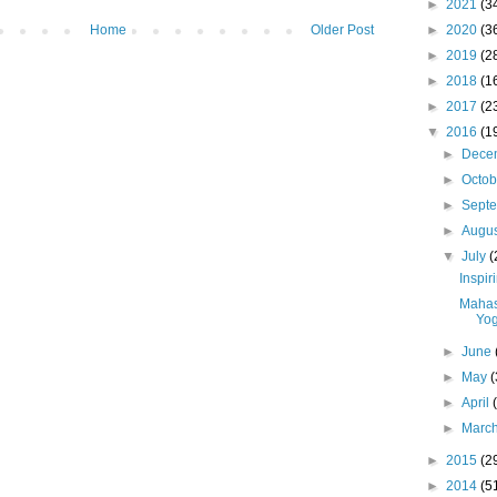
►
2021
(3
Home
Older Post
►
2020
(3
►
2019
(2
►
2018
(1
►
2017
(2
▼
2016
(1
►
Dece
►
Octo
►
Sept
►
Augu
▼
July
(
Inspir
Mahas
Yog
►
June
►
May
(
►
April
►
Marc
►
2015
(2
►
2014
(5