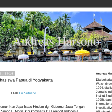
Andreas Harsono
0, 2016
Andreas Ha
hasiswa Papua di Yogyakarta
Dia bekerj
Watch (New
1994, dia ik
Jurnalis In
Oleh
Eri Sutrisno
Institut Stu
1995), dan 
Internation
ernur Irian Jaya Isaac Hindom dgn Gubernur Jawa Tengah
Investigativ
 Simon P. Morin, kini komisaris PT Freeport Indonesia,
(Washingto