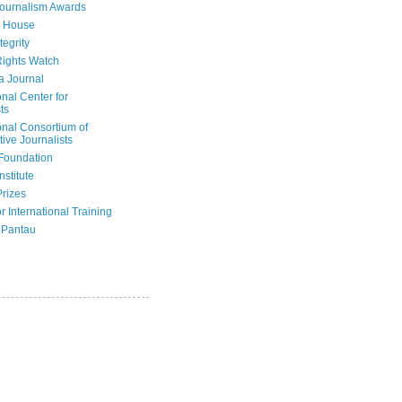
Journalism Awards
 House
tegrity
ights Watch
a Journal
onal Center for
ts
onal Consortium of
tive Journalists
Foundation
nstitute
Prizes
r International Training
 Pantau