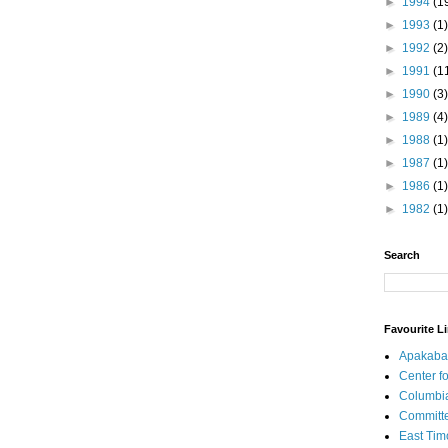
►
1994
(1
►
1993
(1)
►
1992
(2)
►
1991
(1
►
1990
(3)
►
1989
(4)
►
1988
(1)
►
1987
(1)
►
1986
(1)
►
1982
(1)
Search
Favourite L
Apakaba
Center fo
Columbi
Committe
East Tim