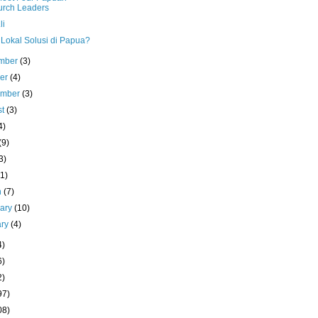
rch Leaders
li
 Lokal Solusi di Papua?
mber
(3)
ber
(4)
ember
(3)
st
(3)
4)
(9)
3)
(1)
h
(7)
uary
(10)
ary
(4)
4)
6)
2)
97)
08)