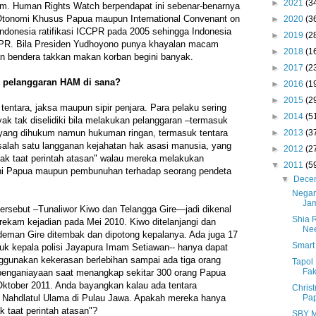
►
2021
(3
m. Human Rights Watch berpendapat ini sebenar-benarnya
tonomi Khusus Papua maupun International Convenant on
►
2020
(3
. Indonesia ratifikasi ICCPR pada 2005 sehingga Indonesia
►
2019
(2
CPR. Bila Presiden Yudhoyono punya khayalan macam
►
2018
(1
an bendera takkan makan korban begini banyak.
►
2017
(2
n pelanggaran HAM di sana?
►
2016
(1
►
2015
(2
tentara, jaksa maupun sipir penjara. Para pelaku sering
►
2014
(5
k tak diselidiki bila melakukan pelanggaran –termasuk
►
2013
(3
yang dihukum namun hukuman ringan, termasuk tentara
 salah satu langganan kejahatan hak asasi manusia, yang
►
2012
(2
ak taat perintah atasan" walau mereka melakukan
▼
2011
(5
ani Papua maupun pembunuhan terhadap seorang pendeta
▼
Dece
Negar
Ja
ersebut –Tunaliwor Kiwo dan Telangga Gire—jadi dikenal
Shia 
ekam kejadian pada Mei 2010. Kiwo ditelanjangi dan
Ne
deman Gire ditembak dan dipotong kepalanya. Ada juga 17
Smart
asuk kepala polisi Jayapura Imam Setiawan-- hanya dapat
nggunakan kekerasan berlebihan sampai ada tiga orang
Tapol
Fak
penganiayaan saat menangkap sekitar 300 orang Papua
Oktober 2011. Anda bayangkan kalau ada tentara
Chris
Pa
Nahdlatul Ulama di Pulau Jawa. Apakah mereka hanya
k taat perintah atasan"?
SBY M