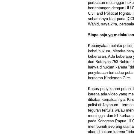
perbuatan melanggar huku
bertentangan dengan UU O
Civil and Political Rights
seharusnya taat pada IC
Wahid, saya kira, persoal
Siapa saja yg melakuka
Kebanyakan pelaku polisi, 
kebal hukum. Mereka banya
kekerasan. Ada beberapa 
dari Batalyon 753 Nabire,
hanya dihukum karena "tid
penyiksaan terhadap pet
bernama Kindeman Gire.
Kasus penyiksaan petani t
karena ada video yang mer
dibakar kemaluannya. Kin
polisi di Jayapura --term
teguran tertulis walau me
meninggal dan 51 korban 
pada Kongress Papua III 
membunuh seorang ulama 
akan dihukum karena "tida