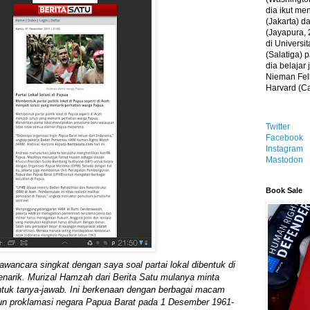
dia ikut me
(Jakarta) 
(Jayapura, 
di Universi
(Salatiga)
dia belajar
Nieman Fell
Harvard (C
Twitter
Facebook
Instagram
Mastodon
Book Sale
wancara singkat dengan saya soal partai lokal dibentuk di
enarik. Murizal Hamzah dari Berita Satu mulanya minta
tuk tanya-jawab. Ini berkenaan dengan berbagai macam
hun proklamasi negara Papua Barat pada 1 Desember 1961-