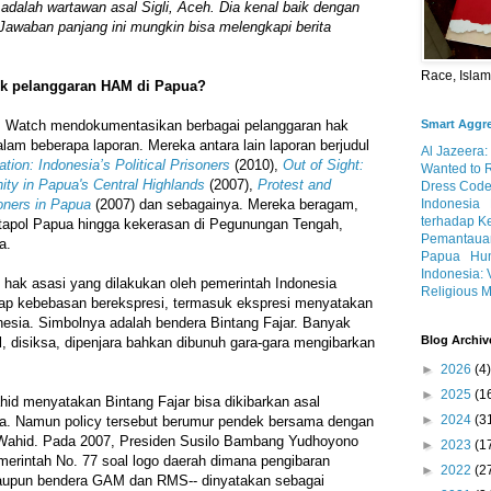
adalah wartawan asal Sigli, Aceh. Dia kenal baik dengan
awaban panjang ini mungkin bisa melengkapi berita
Race, Isla
k pelanggaran HAM di Papua?
Smart Aggr
s Watch mendokumentasikan berbagai pelanggaran hak
lam beberapa laporan. Mereka antara lain laporan berjudul
Al Jazeera:
ation: Indonesia’s Political Prisoners
(2010),
Out of Sight:
Wanted to 
ty in Papua's Central Highlands
(2007),
Protest and
Dress Code
Indonesia
soners in Papua
(2007) dan sebagainya. Mereka beragam,
terhadap K
 tapol Papua hingga kekerasan di Pegunungan Tengah,
Pemantauan
a.
Papua
Hum
Indonesia: 
hak asasi yang dilakukan oleh pemerintah Indonesia
Religious M
dap kebebasan berekspresi, termasuk ekspresi menyatakan
esia. Simbolnya adalah bendera Bintang Fajar. Banyak
Blog Archiv
l, disiksa, dipenjara bahkan dibunuh gara-gara mengibarkan
►
2026
(4)
►
2025
(1
id menyatakan Bintang Fajar bisa dikibarkan asal
►
2024
(3
a. Namun policy tersebut berumur pendek bersama dengan
Wahid. Pada 2007, Presiden Susilo Bambang Yudhoyono
►
2023
(1
erintah No. 77 soal logo daerah dimana pengibaran
►
2022
(2
maupun bendera GAM dan RMS-- dinyatakan sebagai