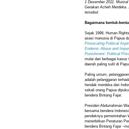
1 Desember 2011. Murizal 
Gerakan Acheh Merdeka. J
tersebut
.
Bagaimana bentuk-bentu
Sejak 1998, Human Right
asasi manusia di Papua da
Prosecuting Political Aspir
Endemic Abuse and Impuni
Punishment: Political Pri
mulai dari berbagai kasus
daerah paling sulit di Papu
Paling umum, pelanggaran 
adalah pelanggaran terha
hendak merdeka dari Indon
sekali orang Papua dipuku
bendera Bintang Fajar.
Presiden Abdurrahman Wah
bersama bendera Indonesi
pendeknya pemerintahan 
menerbitkan Peraturan Pem
bendera Bintang Fajar –