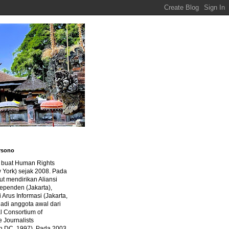
rsono
a buat Human Rights
 York) sejak 2008. Pada
ut mendirikan Aliansi
dependen (Jakarta),
di Arus Informasi (Jakarta,
jadi anggota awal dari
al Consortium of
e Journalists
n DC, 1997). Pada 2003,