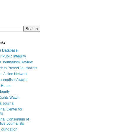
inks
r Database
r Public Integrity
a Journalism Review
e to Protect Journalists
or Action Network
Journalism Awards
 House
tegrity
ights Watch
a Journal
onal Center for
ts
onal Consortium of
tive Journalists
Foundation