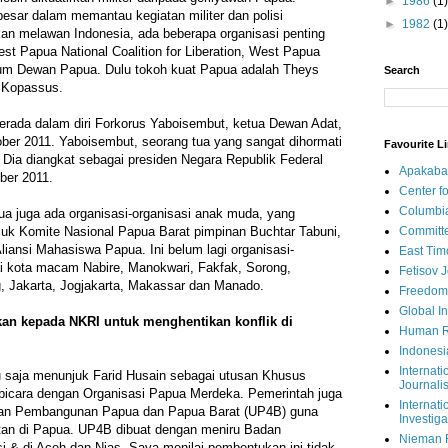
►
1986
(1)
besar dalam memantau kegiatan militer dan polisi
►
1982
(1)
an melawan Indonesia, ada beberapa organisasi penting
st Papua National Coalition for Liberation, West Papua
dium Dewan Papua. Dulu tokoh kuat Papua adalah Theys
Search
 Kopassus.
erada dalam diri Forkorus Yaboisembut, ketua Dewan Adat,
ber 2011. Yaboisembut, seorang tua yang sangat dihormati
Favourite L
. Dia diangkat sebagai presiden Negara Republik Federal
Apakaba
ber 2011.
Center fo
Columbi
a juga ada organisasi-organisasi anak muda, yang
Committe
asuk Komite Nasional Papua Barat pimpinan Buchtar Tabuni,
ansi Mahasiswa Papua. Ini belum lagi organisasi-
East Tim
gai kota macam Nabire, Manokwari, Fakfak, Sorong,
Fetisov 
 Jakarta, Jogjakarta, Makassar dan Manado.
Freedom
Global In
kan kepada NKRI untuk menghentikan konflik di
Human R
Indonesi
Internati
u saja menunjuk Farid Husain sebagai utusan Khusus
Journalis
bicara dengan Organisasi Papua Merdeka. Pemerintah juga
Internati
an Pembangunan Papua dan Papua Barat (UP4B) guna
Investiga
itan di Papua. UP4B dibuat dengan meniru Badan
Nieman 
si & di Aceh dan Nias. Saya menilai pembentukan ini tidak