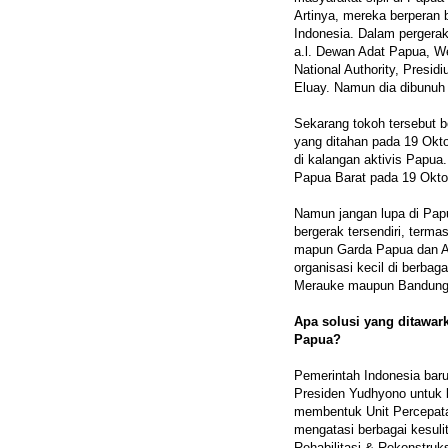
Artinya, mereka berperan 
Indonesia. Dalam pergerak
a.l. Dewan Adat Papua, We
National Authority, Presi
Eluay. Namun dia dibunuh
Sekarang tokoh tersebut b
yang ditahan pada 19 Okto
di kalangan aktivis Papua
Papua Barat pada 19 Okto
Namun jangan lupa di Papu
bergerak tersendiri, term
mapun Garda Papua dan Ali
organisasi kecil di berba
Merauke maupun Bandung,
Apa solusi yang ditawar
Papua?
Pemerintah Indonesia bar
Presiden Yudhyono untuk 
membentuk Unit Percepat
mengatasi berbagai kesul
Rehabilitasi & Rekonstruk