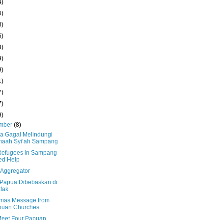
4)
6)
8)
6)
3)
9)
9)
1)
7)
7)
9)
mber
(8)
a Gagal Melindungi
maah Syi’ah Sampang
Refugees in Sampang
ed Help
 Aggregator
 Papua Dibebaskan di
fak
tmas Message from
puan Churches
eet Four Papuan