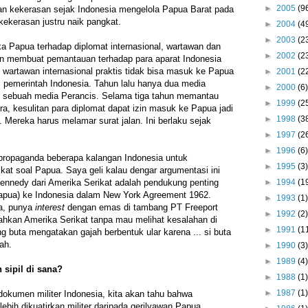
►
2005
(9
n kekerasan sejak Indonesia mengelola Papua Barat pada
ekerasan justru naik pangkat.
►
2004
(4
►
2003
(2
a Papua terhadap diplomat internasional, wartawan dan
►
2002
(2
kan membuat pemantauan terhadap para aparat Indonesia
ng wartawan internasional praktis tidak bisa masuk ke Papua
►
2001
(2
ri pemerintah Indonesia. Tahun lalu hanya dua media
►
2000
(6)
 sebuah media Perancis. Selama tiga tahun memantau
►
1999
(2
ra, kesulitan para diplomat dapat izin masuk ke Papua jadi
►
1998
(3
. Mereka harus melamar surat jalan. Ini berlaku sejak
►
1997
(2
►
1996
(6)
 propaganda beberapa kalangan Indonesia untuk
►
1995
(3)
at soal Papua. Saya geli kalau dengar argumentasi ini
►
1994
(1
ennedy dari Amerika Serikat adalah pendukung penting
pua) ke Indonesia dalam New York Agreement 1962.
►
1993
(1)
ja, punya
interest
dengan emas di tambang PT Freeport
►
1992
(2)
hkan Amerika Serikat tanpa mau melihat kesalahan di
►
1991
(1
ng buta mengatakan gajah berbentuk ular karena ... si buta
ah.
►
1990
(3)
►
1989
(4)
sipil di sana?
►
1988
(1)
►
1987
(1)
okumen militer Indonesia, kita akan tahu bahwa
lebih dikuatirkan militer daripada gerilyawan Papua.