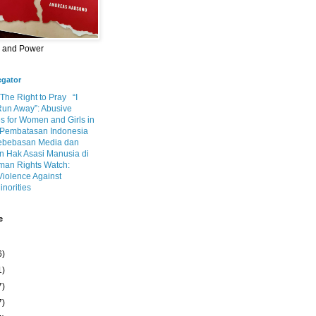
m and Power
egator
 The Right to Pray
“I
Run Away”: Abusive
s for Women and Girls in
Pembatasan Indonesia
ebebasan Media dan
 Hak Asasi Manusia di
an Rights Watch:
Violence Against
inorities
e
6)
1)
7)
7)