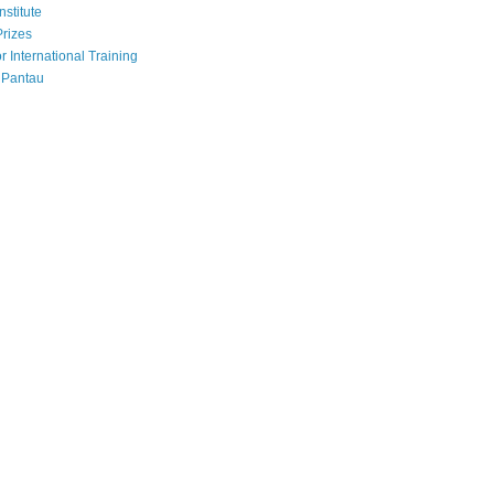
nstitute
Prizes
r International Training
 Pantau