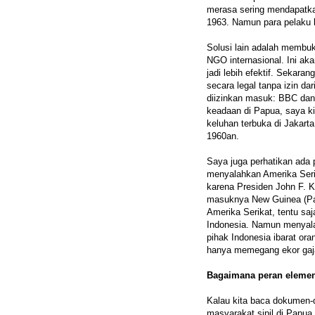
merasa sering mendapatka
1963. Namun para pelaku k
Solusi lain adalah membuk
NGO internasional. Ini a
jadi lebih efektif. Sekara
secara legal tanpa izin da
diizinkan masuk: BBC dan
keadaan di Papua, saya ki
keluhan terbuka di Jakarta
1960an.
Saya juga perhatikan ada
menyalahkan Amerika Serik
karena Presiden John F. K
masuknya New Guinea (Pa
Amerika Serikat, tentu sa
Indonesia. Namun menyala
pihak Indonesia ibarat ora
hanya memegang ekor gaj
Bagaimana peran elemen 
Kalau kita baca dokumen-d
masyarakat sipil di Papua 