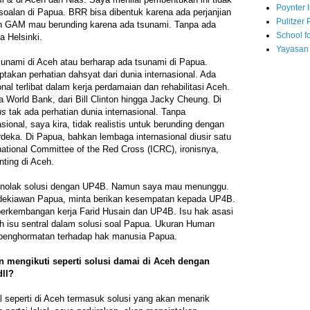
Poynter I
rsoalan di Papua. BRR bisa dibentuk karena ada perjanjian
Pulitzer 
n GAM mau berunding karena ada tsunami. Tanpa ada
School fo
a Helsinki.
Yayasan
unami di Aceh atau berharap ada tsunami di Papua.
akan perhatian dahsyat dari dunia internasional. Ada
nal terlibat dalam kerja perdamaian dan rehabilitasi Aceh.
a World Bank, dari Bill Clinton hingga Jacky Cheung. Di
us
tak ada perhatian dunia internasional. Tanpa
sional, saya kira, tidak realistis untuk berunding dengan
eka. Di Papua, bahkan lembaga internasional diusir satu
national Committee of the Red Cross (ICRC), ironisnya,
ting di Aceh.
nolak solusi dengan UP4B. Namun saya mau menunggu.
dekiawan Papua, minta berikan kesempatan kepada UP4B.
rkembangan kerja Farid Husain dan UP4B. Isu hak asasi
ah isu sentral dalam solusi soal Papua. Ukuran Human
, penghormatan terhadap hak manusia Papua.
 mengikuti seperti solusi damai di Aceh dengan
dll?
l seperti di Aceh termasuk solusi yang akan menarik