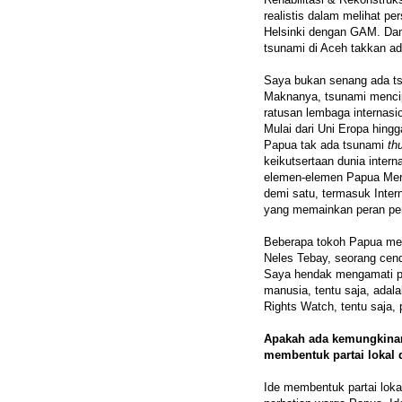
realistis dalam melihat pe
Helsinki dengan GAM. Da
tsunami di Aceh takkan ad
Saya bukan senang ada ts
Maknanya, tsunami mencipt
ratusan lembaga internasio
Mulai dari Uni Eropa hingg
Papua tak ada tsunami
th
keikutsertaan dunia interna
elemen-elemen Papua Merd
demi satu, termasuk Inter
yang memainkan peran pen
Beberapa tokoh Papua me
Neles Tebay, seorang cen
Saya hendak mengamati pe
manusia, tentu saja, adal
Rights Watch, tentu saja
Apakah ada kemungkinan
membentuk partai lokal 
Ide membentuk partai loka