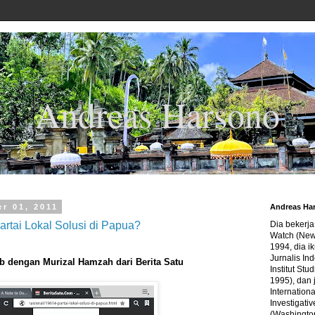
Andreas Harsono
r 01, 2011
Andreas Ha
artai Lokal Solusi di Papua?
Dia bekerj
Watch (New
1994, dia ik
Jurnalis In
b dengan Murizal Hamzah dari Berita Satu
Institut Stu
1995), dan 
Internation
Investigativ
(Washingto