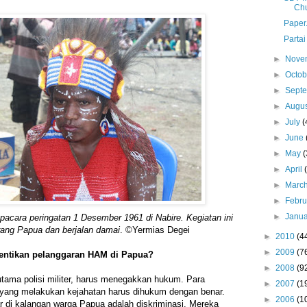
Chu
Paper.
Partai
►
Nove
►
Octo
►
Sept
►
Augu
►
July
(
►
June
►
May
(
►
April
►
Marc
►
Febr
►
Janu
pacara peringatan 1 Desember 1961 di Nabire. Kegiatan ini
orang Papua dan berjalan damai
. ©Yermias Degei
►
2010
(4
►
2009
(7
entikan pelanggaran HAM di Papua?
►
2008
(9
utama polisi militer, harus menegakkan hukum. Para
►
2007
(1
a yang melakukan kejahatan harus dihukum dengan benar.
►
2006
(1
r di kalangan warga Papua adalah diskriminasi. Mereka