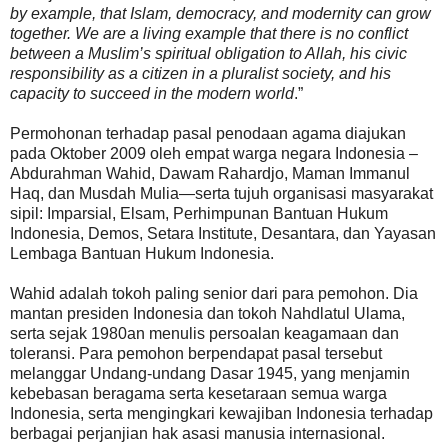
by example, that Islam, democracy, and modernity can grow
together. We are a living example that there is no conflict
between a Muslim’s spiritual obligation to Allah, his civic
responsibility as a citizen in a pluralist society, and his
capacity to succeed in the modern world
.”
Permohonan terhadap pasal penodaan agama diajukan
pada Oktober 2009 oleh empat warga negara Indonesia –
Abdurahman Wahid, Dawam Rahardjo, Maman Immanul
Haq, dan Musdah Mulia—serta tujuh organisasi masyarakat
sipil: Imparsial, Elsam, Perhimpunan Bantuan Hukum
Indonesia, Demos, Setara Institute, Desantara, dan Yayasan
Lembaga Bantuan Hukum Indonesia.
Wahid adalah tokoh paling senior dari para pemohon. Dia
mantan presiden Indonesia dan tokoh Nahdlatul Ulama,
serta sejak 1980an menulis persoalan keagamaan dan
toleransi. Para pemohon berpendapat pasal tersebut
melanggar Undang-undang Dasar 1945, yang menjamin
kebebasan beragama serta kesetaraan semua warga
Indonesia, serta mengingkari kewajiban Indonesia terhadap
berbagai perjanjian hak asasi manusia internasional.