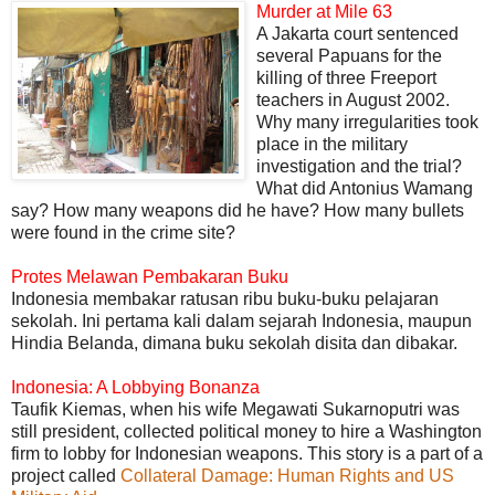
Murder at Mile 63
A Jakarta court sentenced
several Papuans for the
killing of three Freeport
teachers in August 2002.
Why many irregularities took
place in the military
investigation and the trial?
What did Antonius Wamang
say? How many weapons did he have? How many bullets
were found in the crime site?
Protes Melawan Pembakaran Buku
Indonesia membakar ratusan ribu buku-buku pelajaran
sekolah. Ini pertama kali dalam sejarah Indonesia, maupun
Hindia Belanda, dimana buku sekolah disita dan dibakar.
Indonesia: A Lobbying Bonanza
Taufik Kiemas, when his wife Megawati Sukarnoputri was
still president, collected political money to hire a Washington
firm to lobby for Indonesian weapons. This story is a part of a
project called
Collateral Damage: Human Rights and US