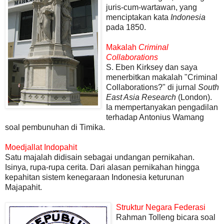
juris-cum-wartawan, yang
menciptakan kata
Indonesia
pada 1850.
Makalah
Criminal
Collaborations
S. Eben Kirksey dan saya
menerbitkan makalah "Criminal
Collaborations?" di jurnal
South
East Asia Research
(London).
Ia mempertanyakan pengadilan
terhadap Antonius Wamang
soal pembunuhan di Timika.
Moedjallat Indopahit
Satu majalah didisain sebagai undangan pernikahan.
Isinya, rupa-rupa cerita. Dari alasan pernikahan hingga
kepahitan sistem kenegaraan Indonesia keturunan
Majapahit.
Struktur Negara Federasi
Rahman Tolleng bicara soal