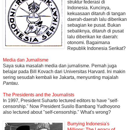
struktur federasi di
Indonesia. Kuncinya,
kekuasaan ditaruh di tangan
daerah-daerah lalu diberikan
sebagian ke pusat. Bukan
sebaliknya, ditaruh di pusat
lalu diberikan ke daerah:
otonomi. Bagaimana
Republik Indonesia Serikat?
Media dan Jurnalisme
Saya suka masalah media dan jurnalisme. Pernah juga
belajar pada Bill Kovach dari Universitas Harvard. Ini makin
sering sesudah kembali ke Jakarta, menyunting majalah
Pantau
.
The Presidents and the Journalists
In 1997, President Suharto lectured editors to have "self-
censorship." Now President Susilo Bambang Yudhoyono
also lectured about "self-censorship." What's wrong?
Burrying Indonesia's
Millions: The Legacy of