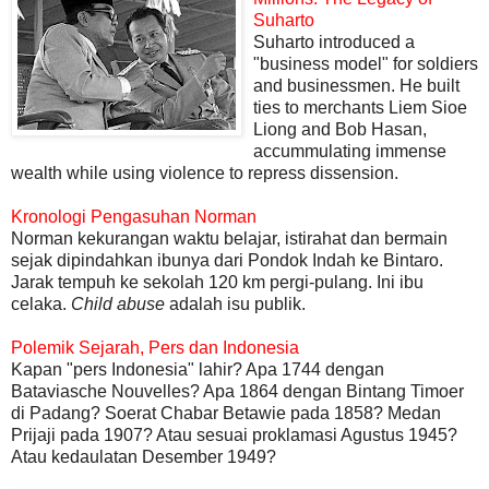
Suharto
Suharto introduced a
"business model" for soldiers
and businessmen. He built
ties to merchants Liem Sioe
Liong and Bob Hasan,
accummulating immense
wealth while using violence to repress dissension.
Kronologi Pengasuhan Norman
Norman kekurangan waktu belajar, istirahat dan bermain
sejak dipindahkan ibunya dari Pondok Indah ke Bintaro.
Jarak tempuh ke sekolah 120 km pergi-pulang. Ini ibu
celaka.
Child abuse
adalah isu publik.
Polemik Sejarah, Pers dan Indonesia
Kapan "pers Indonesia" lahir? Apa 1744 dengan
Bataviasche Nouvelles? Apa 1864 dengan Bintang Timoer
di Padang? Soerat Chabar Betawie pada 1858? Medan
Prijaji pada 1907? Atau sesuai proklamasi Agustus 1945?
Atau kedaulatan Desember 1949?