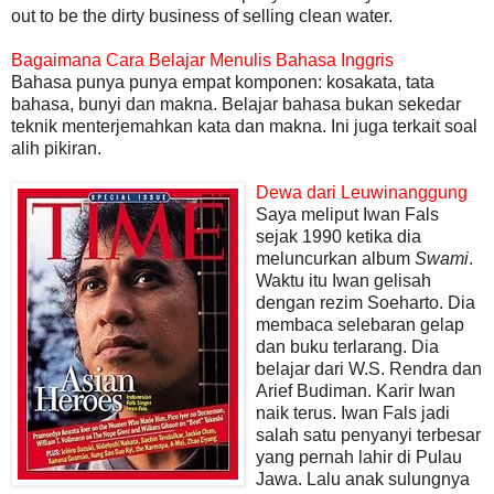
out to be the dirty business of selling clean water.
Bagaimana Cara Belajar Menulis Bahasa Inggris
Bahasa punya punya empat komponen: kosakata, tata
bahasa, bunyi dan makna. Belajar bahasa bukan sekedar
teknik menterjemahkan kata dan makna. Ini juga terkait soal
alih pikiran.
Dewa dari Leuwinanggung
Saya meliput Iwan Fals
sejak 1990 ketika dia
meluncurkan album
Swami
.
Waktu itu Iwan gelisah
dengan rezim Soeharto. Dia
membaca selebaran gelap
dan buku terlarang. Dia
belajar dari W.S. Rendra dan
Arief Budiman. Karir Iwan
naik terus. Iwan Fals jadi
salah satu penyanyi terbesar
yang pernah lahir di Pulau
Jawa. Lalu anak sulungnya