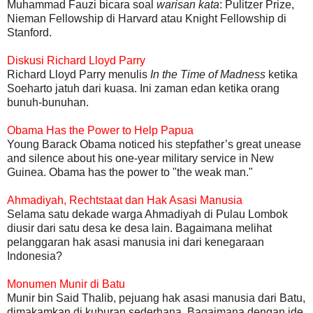
Muhammad Fauzi bicara soal
warisan kata
: Pulitzer Prize,
Nieman Fellowship di Harvard atau Knight Fellowship di
Stanford.
Diskusi Richard Lloyd Parry
Richard Lloyd Parry menulis
In the Time of Madness
ketika
Soeharto jatuh dari kuasa. Ini zaman edan ketika orang
bunuh-bunuhan.
Obama Has the Power to Help Papua
Young Barack Obama noticed his stepfather’s great unease
and silence about his one-year military service in New
Guinea. Obama has the power to "the weak man."
Ahmadiyah, Rechtstaat dan Hak Asasi Manusia
Selama satu dekade warga Ahmadiyah di Pulau Lombok
diusir dari satu desa ke desa lain. Bagaimana melihat
pelanggaran hak asasi manusia ini dari kenegaraan
Indonesia?
Monumen Munir di Batu
Munir bin Said Thalib, pejuang hak asasi manusia dari Batu,
dimakamkan di kuburan sederhana. Bagaimana dengan ide