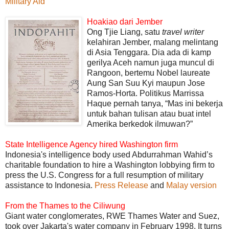
Military Aid
Hoakiao dari Jember
Ong Tjie Liang, satu
travel writer
kelahiran Jember, malang melintang
di Asia Tenggara. Dia ada di kamp
gerilya Aceh namun juga muncul di
Rangoon, bertemu Nobel laureate
Aung San Suu Kyi maupun Jose
Ramos-Horta. Politikus Marrissa
Haque pernah tanya, “Mas ini bekerja
untuk bahan tulisan atau buat intel
Amerika berkedok ilmuwan?”
State Intelligence Agency hired Washington firm
Indonesia's intelligence body used Abdurrahman Wahid’s
charitable foundation to hire a Washington lobbying firm to
press the U.S. Congress for a full resumption of military
assistance to Indonesia.
Press Release
and
Malay version
From the Thames to the Ciliwung
Giant water conglomerates, RWE Thames Water and Suez,
took over Jakarta's water company in February 1998. It turns