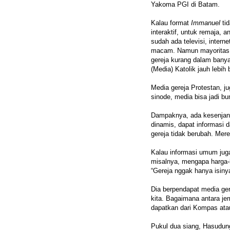
Yakoma PGI di Batam.
Kalau format
Immanuel
tid
interaktif, untuk remaja,
sudah ada televisi, inter
macam. Namun mayoritas m
gereja kurang dalam banyak
(Media) Katolik jauh lebih 
Media gereja Protestan, j
sinode, media bisa jadi bum
Dampaknya, ada kesenjang
dinamis, dapat informasi d
gereja tidak berubah. Me
Kalau informasi umum juga
misalnya, mengapa harga-
“Gereja nggak hanya isinya
Dia berpendapat media ger
kita. Bagaimana antara je
dapatkan dari Kompas ata
Pukul dua siang, Hasudung