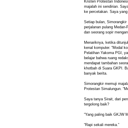
Kristen Protestan Indone
majalah ini sendirian. Sa
ke percetakan. Saya yang 
Setiap bulan, Simorangkir
perjalanan pulang Medan-P
dan seorang sopir mengant
Menariknya, ketika ditunj
kenal komputer. “Modal ko
Pelatihan Yakoma PGI, yan
belajar bahwa ruang redak
mendapat tambahan seoran
khotbah di Suara GKPI. B
banyak berita.
Simorangkir memuji majala
Protestan Simalungun. “Me
Saya tanya Sirait, dari p
tergolong baik?
“Yang paling baik GKJW M
“Rapi sekali mereka.”