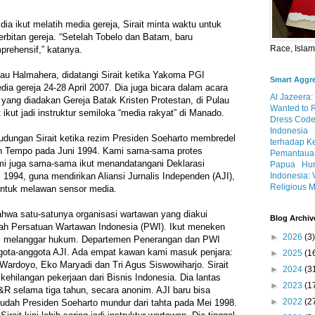
ia ikut melatih media gereja, Sirait minta waktu untuk
rbitan gereja. “Setelah Tobelo dan Batam, baru
Race, Isla
rehensif,” katanya.
lau Halmahera, didatangi Sirait ketika Yakoma PGI
Smart Aggr
a gereja 24-28 April 2007. Dia juga bicara dalam acara
Al Jazeera:
, yang diadakan Gereja Batak Kristen Protestan, di Pulau
Wanted to 
 ikut jadi instruktur semiloka “media rakyat” di Manado.
Dress Code
Indonesia
dungan Sirait ketika rezim Presiden Soeharto membredel
terhadap K
an Tempo pada Juni 1994. Kami sama-sama protes
Pemantauan
mi juga sama-sama ikut menandatangani Deklarasi
Papua
Hum
Indonesia: 
 1994, guna mendirikan Aliansi Jurnalis Independen (AJI),
Religious M
untuk melawan sensor media.
ahwa satu-satunya organisasi wartawan yang diakui
Blog Archiv
lah Persatuan Wartawan Indonesia (PWI). Ikut meneken
►
2026
(3)
arti melanggar hukum. Departemen Penerangan dan PWI
ggota-anggota AJI. Ada empat kawan kami masuk penjara:
►
2025
(1
ardoyo, Eko Maryadi dan Tri Agus Siswowiharjo. Sirait
►
2024
(3
 kehilangan pekerjaan dari Bisnis Indonesia. Dia lantas
►
2023
(1
R selama tiga tahun, secara anonim. AJI baru bisa
►
2022
(2
sudah Presiden Soeharto mundur dari tahta pada Mei 1998.