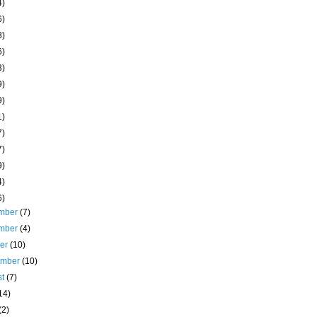
4)
6)
8)
6)
3)
9)
9)
1)
7)
7)
9)
4)
6)
mber
(7)
mber
(4)
ber
(10)
ember
(10)
st
(7)
14)
(2)