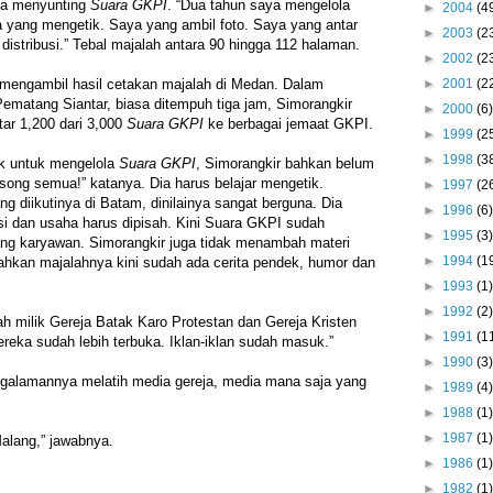
sia menyunting
Suara GKPI
. “Dua tahun saya mengelola
►
2004
(4
ya yang mengetik. Saya yang ambil foto. Saya yang antar
►
2003
(2
distribusi.” Tebal majalah antara 90 hingga 112 halaman.
►
2002
(2
►
2001
(2
 mengambil hasil cetakan majalah di Medan. Dalam
ematang Siantar, biasa ditempuh tiga jam, Simorangkir
►
2000
(6)
ar 1,200 dari 3,000
Suara GKPI
ke berbagai jemaat GKPI.
►
1999
(2
►
1998
(3
uk untuk mengelola
Suara GKPI
, Simorangkir bahkan belum
song semua!” katanya. Dia harus belajar mengetik.
►
1997
(2
g diikutinya di Batam, dinilainya sangat berguna. Dia
►
1996
(6)
si dan usaha harus dipisah. Kini Suara GKPI sudah
►
1995
(3)
g karyawan. Simorangkir juga tidak menambah materi
►
1994
(1
ahkan majalahnya kini sudah ada cerita pendek, humor dan
►
1993
(1)
►
1992
(2)
h milik Gereja Batak Karo Protestan dan Gereja Kristen
►
1991
(1
reka sudah lebih terbuka. Iklan-iklan sudah masuk.”
►
1990
(3)
engalamannya melatih media gereja, media mana saja yang
►
1989
(4)
►
1988
(1)
►
1987
(1)
alang,” jawabnya.
►
1986
(1)
►
1982
(1)