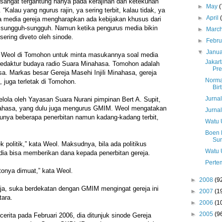
sangat tergantung hanya pada kerajinan dan ketekunan
►
May
(
 “Kalau yang ngurus rajin, ya sering terbit, kalau tidak, ya
►
April
a media gereja mengharapkan ada kebijakan khusus dari
a sungguh-sungguh. Namun ketika pengurus media bikin
►
Marc
sering diveto oleh sinode.
►
Febr
▼
Janu
 Weol di Tomohon untuk minta masukannya soal media
Jakar
 redaktur budaya radio Suara Minahasa. Tomohon adalah
Pre
sa. Markas besar Gereja Masehi Injili Minahasa, gereja
Norma
, juga terletak di Tomohon.
Bir
Jurna
lola oleh Yayasan Suara Nurani pimpinan Bert A. Supit,
ahasa, yang dulu juga mengurus GMIM. Weol mengatakan
Jurna
unya beberapa penerbitan namun kadang-kadang terbit,
Watu 
Boen 
Su
 politik,” kata Weol. Maksudnya, bila ada politikus
Watu 
dia bisa memberikan dana kepada penerbitan gereja.
Perte
otonya dimuat,” kata Weol.
►
2008
(9
saja, suka berdekatan dengan GMIM mengingat gereja ini
►
2007
(1
tara.
►
2006
(1
►
2005
(9
cerita pada Februari 2006, dia ditunjuk sinode Gereja