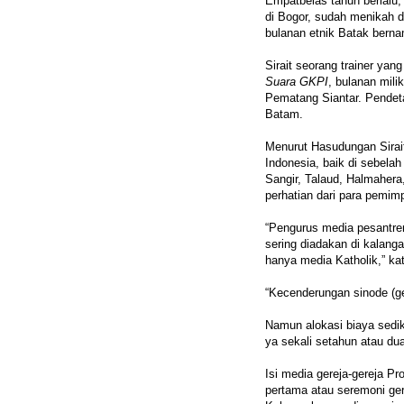
Empatbelas tahun berlalu, S
di Bogor, sudah menikah d
bulanan etnik Batak berna
Sirait seorang trainer yang
Suara GKPI
, bulanan mili
Pematang Siantar. Pendeta
Batam.
Menurut Hasudungan Sirait
Indonesia, baik di sebela
Sangir, Talaud, Halmaher
perhatian dari para pemimp
“Pengurus media pesantren
sering diadakan di kalan
hanya media Katholik,” kat
“Kecenderungan sinode (ge
Namun alokasi biaya sediki
ya sekali setahun atau dua 
Isi media gereja-gereja P
pertama atau seremoni ger