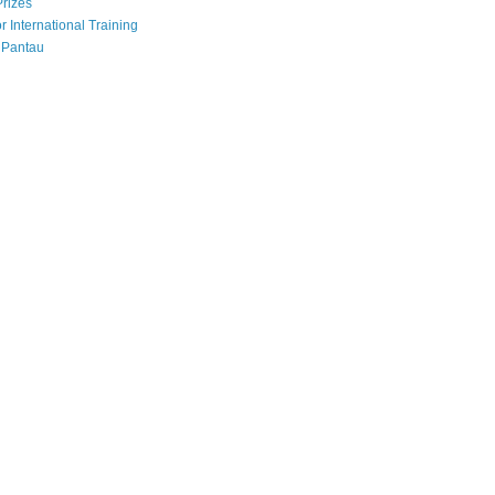
Prizes
r International Training
 Pantau