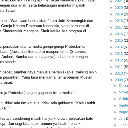
irait kini lebih sering jadi instruktur wartawan. Dia tinggal
►
2021
(3
engan dua anak, serta belakangan merintis majalah
►
2020
(3
ma Tatap.
►
2019
(2
 baik. “Wartawan berkualitas,” kata Jufri Simorangkir dari
►
2018
(1
k Gereja Kristen Protestan Indonesia, yang berpusat di
►
2017
(2
 Simorangkir mengenal Sirait ketika ikut program di
►
2016
(1
►
2015
(2
, persoalan utama media gereja-gereja Protestan di
►
2014
(5
h barat (Jawa dan Sumatera) maupun timur (Sulawesi,
►
2013
(3
a, Ambon, Sumba dan sebagainya) adalah kekurangan
►
2012
(2
in sinode.
►
2011
(5
 hebat, sumber daya manusia berlapis-lapis, training lebih
►
2010
(4
gan pesantren. Yang bisa menyamai teman-teman Muslim
▼
2009
(7
a Sirait.
►
Dece
►
Nove
reja Protestan) gagah-gagahan bikin media.”
►
Octo
t, tidak ada tim khusus, tidak ada guidance. “Kalau terbit
►
Sept
kali.”
►
Augu
rotestan, cenderung masih hanya khotbah, peletakan batu
►
July
(
eja. Dari segi tata letak, umumnya tidak menarik.
►
June