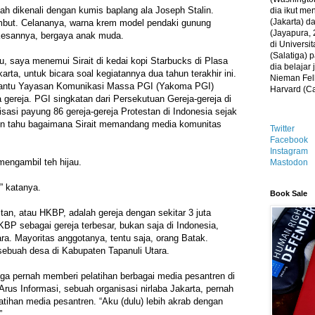
ah dikenali dengan kumis baplang ala Joseph Stalin.
dia ikut me
(Jakarta) 
but. Celananya, warna krem model pendaki gunung
(Jayapura, 
Kesannya, bergaya anak muda.
di Universi
(Salatiga)
u, saya menemui Sirait di kedai kopi Starbucks di Plasa
dia belajar
ta, untuk bicara soal kegiatannya dua tahun terakhir ini.
Nieman Fell
mbantu Yayasan Komunikasi Massa PGI (Yakoma PGI)
Harvard (C
 gereja. PGI singkatan dari Persekutuan Gereja-gereja di
isasi payung 86 gereja-gereja Protestan di Indonesia sejak
ngin tahu bagaimana Sirait memandang media komunitas
Twitter
Facebook
Instagram
engambil teh hijau.
Mastodon
” katanya.
Book Sale
tan, atau HKBP, adalah gereja dengan sekitar 3 juta
KBP sebagai gereja terbesar, bukan saja di Indonesia,
ra. Mayoritas anggotanya, tentu saja, orang Batak.
sebuah desa di Kabupaten Tapanuli Utara.
ga pernah memberi pelatihan berbagai media pesantren di
 Arus Informasi, sebuah organisasi nirlaba Jakarta, pernah
atihan media pesantren. “Aku (dulu) lebih akrab dengan
”