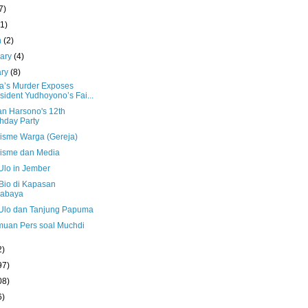
7)
(1)
h
(2)
uary
(4)
ary
(8)
ta’s Murder Exposes
sident Yudhoyono’s Fai...
n Harsono's 12th
thday Party
lisme Warga (Gereja)
lisme dan Media
Ulo in Jember
Bio di Kapasan
rabaya
Ulo dan Tanjung Papuma
muan Pers soal Muchdi
2)
97)
08)
6)