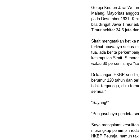
Gereja Kristen Jawi Weta
Malang. Mayoritas anggotan
pada Desember 1931. Kini 
bila diingat Jawa Timur ad
Timur sekitar 34.5 juta da
Sirait mengatakan ketik
terlihat upayanya serius 
tua, ada berita perkembang
kesimpulan Sirait. Simor
walau 80 persen isinya “soa
Di kalangan HKBP sendiri,
berumur 120 tahun dan terb
tidak terganggu, dulu form
semua.”
“Sayang!”
“Pengasuhnya pendeta se
Saya mengalami kesulitan
merangkap pemimpin reda
HKBP Peuraja, namun tak 