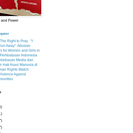
m and Power
egator
 The Right to Pray
“I
Run Away”: Abusive
s for Women and Girls in
Pembatasan Indonesia
ebebasan Media dan
 Hak Asasi Manusia di
an Rights Watch:
Violence Against
inorities
e
6)
1)
7)
7)