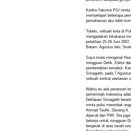
Ketika Yakoma PGI minta d
mempelajari beberapa pene
pemahaman aku lebih komp
Tobelo, sebuah kota di Pu
mengadakan lokakarya medi
pelatihan 25-29 Juni 2007
Batam. Agustus lalu, Sirait
Saya mulai mengenal Hasu
mingguan Detik, Editor d
pembredelan tersebut. Ka
Sirnagalih, pada 7 Agustus
sebuah serikat wartawan 
Waktu itu ada peraturan b
pemerintah Indonesia ada
Deklarasi Sirnagalih ber
minta polisi menindak an
Ahmad Taufik, Danang K. W
dipecat dari PWI. Dia juga
bekerja untuk mingguan D&
bergerak di atas tanah se