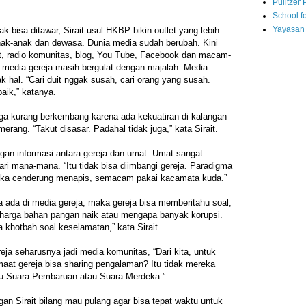
Pulitzer 
School fo
Yayasan
ak bisa ditawar, Sirait usul HKBP bikin outlet yang lebih
 anak-anak dan dewasa. Dunia media sudah berubah. Kini
net, radio komunitas, blog, You Tube, Facebook dan macam-
edia gereja masih bergulat dengan majalah. Media
 hal. “Cari duit nggak susah, cari orang yang susah.
baik,” katanya.
uga kurang berkembang karena ada kekuatiran di kalangan
erang. “Takut disasar. Padahal tidak juga,” kata Sirait.
an informasi antara gereja dan umat. Umat sangat
ari mana-mana. “Itu tidak bisa diimbangi gereja. Paradigma
reka cenderung menapis, semacam pakai kacamata kuda.”
 ada di media gereja, maka gereja bisa memberitahu soal,
harga bahan pangan naik atau mengapa banyak korupsi.
 khotbah soal keselamatan,” kata Sirait.
eja seharusnya jadi media komunitas, “Dari kita, untuk
maat gereja bisa sharing pengalaman? Itu tidak mereka
u Suara Pembaruan atau Suara Merdeka.”
an Sirait bilang mau pulang agar bisa tepat waktu untuk