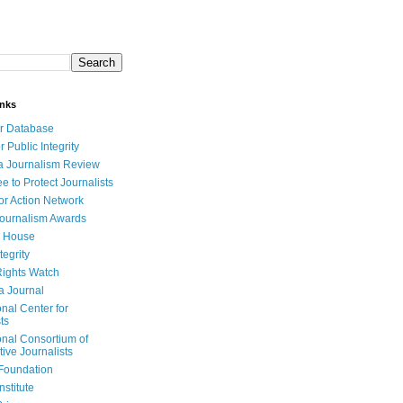
inks
r Database
r Public Integrity
a Journalism Review
e to Protect Journalists
or Action Network
Journalism Awards
 House
tegrity
ights Watch
a Journal
onal Center for
ts
onal Consortium of
tive Journalists
Foundation
nstitute