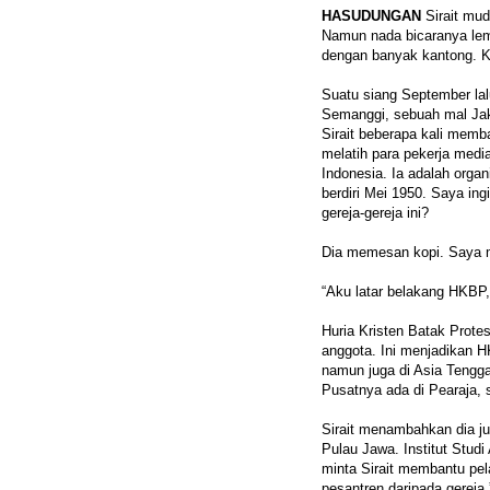
HASUDUNGAN
Sirait mud
Namun nada bicaranya lem
dengan banyak kantong. 
Suatu siang September lal
Semanggi, sebuah mal Jakar
Sirait beberapa kali me
melatih para pekerja media
Indonesia. Ia adalah organ
berdiri Mei 1950. Saya i
gereja-gereja ini?
Dia memesan kopi. Saya m
“Aku latar belakang HKBP,
Huria Kristen Batak Protes
anggota. Ini menjadikan H
namun juga di Asia Tengga
Pusatnya ada di Pearaja, 
Sirait menambahkan dia ju
Pulau Jawa. Institut Studi
minta Sirait membantu pel
pesantren daripada gereja.