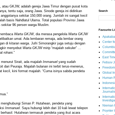
n, atau GKJW, adalah gereja Jawa Timur dengan pusat kota
ya, tentu saja, orang Jawa. Sinode gereja ini didirikan
Search
anggotanya sekitar 150,000 orang. Jumlah ini sangat kecil
alah basis Nahdlatul Ulama. Total populasi Provinsi Jawa
n sekitar 96 persen warga Muslim.
Favourite L
a membaca
Warta GKJW
, dia merasa pengelola
Warta GKJW
Apakaba
melibatkan umat. Ada lembaran remaja, ada lembar orang
Center fo
an di kitaran warga. Jufri Simorangkir juga setuju dengan
Columbi
angkir menyebut
Warta GKJW
mirip “majalah sekuler” …
Committe
l rohani.”
East Tim
 menurut Sirait, ada majalah
Immanuel
yang sudah
Fetisov 
it dari Peuraja. Majalah bulanan ini terbit terus-menerus,
Freedom
at kecil, kini format majalah. “Cuma isinya sabda pendeta
Global In
Human R
Indonesi
Internati
Journalis
mua.”
Internati
Investiga
 menghubungi Siman P. Hutahean, pendeta yang
Nieman 
ksi
Immanuel
. Saya hubungi lebih dari 10 kali lewat telepon
Poynter I
berhasil. Hutahean termasuk pendeta yang ikut acara