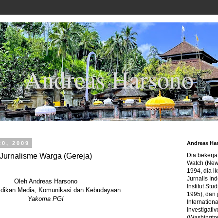
Andreas Harsono
20, 2009
Andreas Ha
Jurnalisme Warga (Gereja)
Dia bekerj
Watch (New
1994, dia ik
Jurnalis In
Oleh Andreas Harsono
Institut Stu
idikan Media, Komunikasi dan Kebudayaan
1995), dan 
Yakoma PGI
Internation
Investigativ
(Washingto