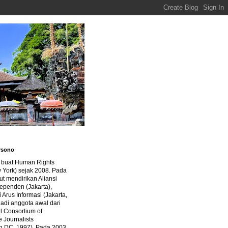
rsono
a buat Human Rights
 York) sejak 2008. Pada
ut mendirikan Aliansi
dependen (Jakarta),
di Arus Informasi (Jakarta,
jadi anggota awal dari
al Consortium of
e Journalists
n DC, 1997). Pada 2003,