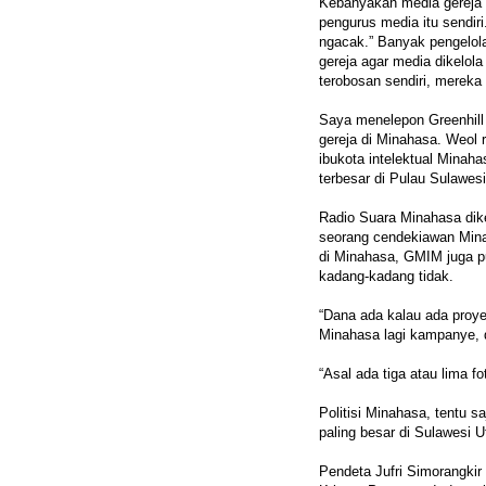
Kebanyakan media gereja 
pengurus media itu sendiri.
ngacak.” Banyak pengelol
gereja agar media dikelol
terobosan sendiri, mereka 
Saya menelepon Greenhill
gereja di Minahasa. Weol
ibukota intelektual Minaha
terbesar di Pulau Sulawesi
Radio Suara Minahasa dike
seorang cendekiawan Min
di Minahasa, GMIM juga p
kadang-kadang tidak.
“Dana ada kalau ada proyek
Minahasa lagi kampanye, 
“Asal ada tiga atau lima f
Politisi Minahasa, tentu 
paling besar di Sulawesi U
Pendeta Jufri Simorangkir 