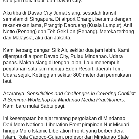
satu jam naik mobil dari Davao City.
Aku tiba di Davao City Jumat siang, sesudah transit
semalam di Singapura. Di airport Changi, bertemu dengan
rekan-rekan lama, Prangtip Daorueng (Kuala Lumpur), Anil
Netto (Penang) dan Teh Gek Lan (Penang). Mereka terbang
dari Malaysia, aku dari Jakarta.
Kami terbang dengan Silk Air, sekitar dua jam lebih. Kami
dijemput di airport Davao City, Pulau Mindanao. Udara
panas. Makan siang di tengah jalan. Lalu menempuh
perjalanan satu jam menuju Eden Resort, daerah Toril.
Udara sejuk. Ketinggian sekitar 800 meter dari permukaan
laut.
Acaranya,
Sensitivities and Challenges in Covering Conflict:
A Seminar-Workshop for Mindanao Media Practitioners
.
Kami baru mulai Sabtu pagi.
Ini kesempatan belajar tentang pergolakan di Mindanao.
Dari Moro National Liberation Front pimpinan Nur Misuari
hingga Moro Islamic Liberation Front, yang berbendera
Islam. Rufa Cagoco-Guiam, profesor dari Mindanao State