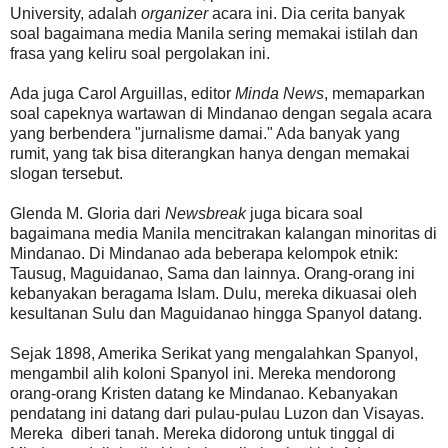
University, adalah
organizer
acara ini. Dia cerita banyak
soal bagaimana media Manila sering memakai istilah dan
frasa yang keliru soal pergolakan ini.
Ada juga Carol Arguillas, editor
Minda News
, memaparkan
soal capeknya wartawan di Mindanao dengan segala acara
yang berbendera "jurnalisme damai." Ada banyak yang
rumit, yang tak bisa diterangkan hanya dengan memakai
slogan tersebut.
Glenda M. Gloria dari
Newsbreak
juga bicara soal
bagaimana media Manila mencitrakan kalangan minoritas di
Mindanao. Di Mindanao ada beberapa kelompok etnik:
Tausug, Maguidanao, Sama dan lainnya. Orang-orang ini
kebanyakan beragama Islam. Dulu, mereka dikuasai oleh
kesultanan Sulu dan Maguidanao hingga Spanyol datang.
Sejak 1898, Amerika Serikat yang mengalahkan Spanyol,
mengambil alih koloni Spanyol ini. Mereka mendorong
orang-orang Kristen datang ke Mindanao. Kebanyakan
pendatang ini datang dari pulau-pulau Luzon dan Visayas.
Mereka diberi tanah. Mereka didorong untuk tinggal di