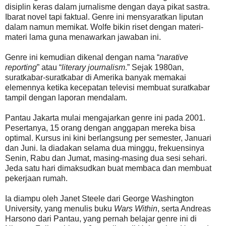
disiplin keras dalam jurnalisme dengan daya pikat sastra.
Ibarat novel tapi faktual. Genre ini mensyaratkan liputan
dalam namun memikat. Wolfe bikin riset dengan materi-
materi lama guna menawarkan jawaban ini.
Genre ini kemudian dikenal dengan nama “
narative
reporting
” atau “
literary journalism
.” Sejak 1980an,
suratkabar-suratkabar di Amerika banyak memakai
elemennya ketika kecepatan televisi membuat suratkabar
tampil dengan laporan mendalam.
Pantau Jakarta mulai mengajarkan genre ini pada 2001.
Pesertanya, 15 orang dengan anggapan mereka bisa
optimal. Kursus ini kini berlangsung per semester, Januari
dan Juni. Ia diadakan selama dua minggu, frekuensinya
Senin, Rabu dan Jumat, masing-masing dua sesi sehari.
Jeda satu hari dimaksudkan buat membaca dan membuat
pekerjaan rumah.
Ia diampu oleh Janet Steele dari George Washington
University, yang menulis buku
Wars Within
, serta Andreas
Harsono dari Pantau, yang pernah belajar genre ini di