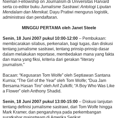
Nieman Fellowship on Journalism di Universitas Harvard
serta co-editor buku
Jurnalisme Sastrawi: Antologi Liputan
Mendalam dan Memikat
. Dayu Pratiwi mengurus logistik,
administrasi dan pendaftaran.
MINGGU PERTAMA oleh Janet Steele
Senin, 18 Juni 2007 pukul 10:00-12:00
-- Pembukaan:
membicarakan silabus, perkenalan, bagi tugas, dan diskusi
tentang jurnalisme sastrawi, tentang prinsip-prinsip dasar
dalam melakukan reportase, membedakan mana yang fakta
dan mana yang fiksi, kriteria dari gerakan “literary
journalism.”
Bacaan: “Kegusaran Tom Wolfe” oleh Septiawan Santana
Kurnia; “The Girl of the Year” oleh Tom Wolfe; “Dua Jam
Bersama Hasan Tiro“ oleh Arif Zulkifli; “A Boy Who Was Like
a Flower” oleh Anthony Shadid.
Senin, 18 Juni 2007 pukul 13:00-15:00
-- Diskusi lanjutan
tentang definisi jurnalisme sastrawi, dari Tom Wolfe hingga
Mark Kramer, dan pengaruhnya pada perkembangan
suratkabar mainstream di Amerika Serikat.