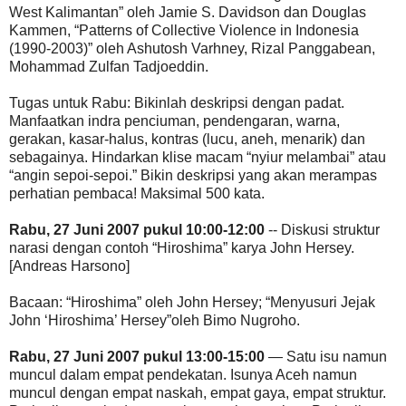
West Kalimantan” oleh Jamie S. Davidson dan Douglas
Kammen, “Patterns of Collective Violence in Indonesia
(1990-2003)” oleh Ashutosh Varhney, Rizal Panggabean,
Mohammad Zulfan Tadjoeddin.
Tugas untuk Rabu: Bikinlah deskripsi dengan padat.
Manfaatkan indra penciuman, pendengaran, warna,
gerakan, kasar-halus, kontras (lucu, aneh, menarik) dan
sebagainya. Hindarkan klise macam “nyiur melambai” atau
“angin sepoi-sepoi.” Bikin deskripsi yang akan merampas
perhatian pembaca! Maksimal 500 kata.
Rabu, 27 Juni 2007 pukul 10:00-12:00
-- Diskusi struktur
narasi dengan contoh “Hiroshima” karya John Hersey.
[Andreas Harsono]
Bacaan: “Hiroshima” oleh John Hersey; “Menyusuri Jejak
John ‘Hiroshima’ Hersey”oleh Bimo Nugroho.
Rabu, 27 Juni 2007 pukul 13:00-15:00
— Satu isu namun
muncul dalam empat pendekatan. Isunya Aceh namun
muncul dengan empat naskah, empat gaya, empat struktur.