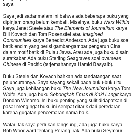
saya.
Saya jadi sadar malam ini bahwa ada beberapa buku yang
dipinjam orang belum kembali. Misalnya, buku
Wars Within
karya Janet Steele atau
The Elements of Journalism
karya
Bill Kovach dan Tom Rosenstiel atau
Imagined
Communities
karya Benedict Anderson. Ada juga buku soal
batik encim yang berisi gambar-gambar pengaruh Cina
dalam motif batik di Pulau Jawa. Atau ada juga buku disain
suratkabar. Ada buku Sterling Seagraves soal
overseas
Chinese
di Pacific (terjemahannya Hamid Basyaib).
Buku Steele dan Kovach bahkan ada tandatangan saat
peluncurannya. Saya sayang sekali pada buku-buku itu.
Saya juga kehilangan buku
The New Journalism
karya Tom
Wolfe. Ada juga buku
Sebongkah Emas di Kaki Langit
karya
Bondan Winarno. Ini buku penting yang sulit didapatkan di
pasar mengingat buku ini sempat ditarik dari peredaran
karena gugatan pencemaran nama baik.
Walau tak saya perlukan langsung, ada juga buku karya
Bob Woodward tentang Perang Irak. Ada buku Seymour