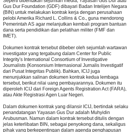
Seperti diberitakan sejumlah media, Yayasan Gus Dur atau
Gus Dur Foundation (GDF) dibayari Badan Intelijen Negara
(BIN) untuk melakukan kontrak kerja dengan perusahaan
pelobi Amerika Richard L. Collins & Co., guna mendorong
Pemerintah AS agar melanjutkan kembali program bantuan
dana serta pendidikan dan pelatihan militer (FMF dan
IMET).
Dokumen kontrak tersebut dibeber oleh sejumlah wartawan
investigator yang tergabung dalam Center for Public
Integrity's International Consortium of Investigative
Journalists (Konsorsium Internasional Jurnalis Investigatif
dari Pusat Integritas Publik). Bahkan, ICIJ juga
menunjukkan salinan dokumen kontrak kedua lembaga
tersebut, berikut nilai uang pembayarannya. Dokumen itu
diperoleh ICIJ dari Foreign Agents Registration Act (FARA),
atau Akte Registrasi Agen Luar Negeri.
Dalam dokumen kontrak yang dilansir ICIJ, bertindak selaku
penandatangan Yayasan Gus Dur adalah Muhyidin
Arubusman. Namun dalam kontrak tersebut ditulis dengan
jelas keterlibatan BIN, sebagai penyokong dana, sekaligus
pihak yang berkepentingan dalam agenda penghapusan