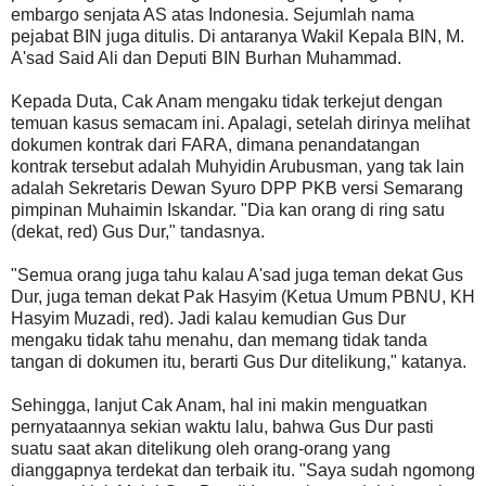
embargo senjata AS atas Indonesia. Sejumlah nama
pejabat BIN juga ditulis. Di antaranya Wakil Kepala BIN, M.
A'sad Said Ali dan Deputi BIN Burhan Muhammad.
Kepada Duta, Cak Anam mengaku tidak terkejut dengan
temuan kasus semacam ini. Apalagi, setelah dirinya melihat
dokumen kontrak dari FARA, dimana penandatangan
kontrak tersebut adalah Muhyidin Arubusman, yang tak lain
adalah Sekretaris Dewan Syuro DPP PKB versi Semarang
pimpinan Muhaimin Iskandar. "Dia kan orang di ring satu
(dekat, red) Gus Dur," tandasnya.
"Semua orang juga tahu kalau A'sad juga teman dekat Gus
Dur, juga teman dekat Pak Hasyim (Ketua Umum PBNU, KH
Hasyim Muzadi, red). Jadi kalau kemudian Gus Dur
mengaku tidak tahu menahu, dan memang tidak tanda
tangan di dokumen itu, berarti Gus Dur ditelikung," katanya.
Sehingga, lanjut Cak Anam, hal ini makin menguatkan
pernyataannya sekian waktu lalu, bahwa Gus Dur pasti
suatu saat akan ditelikung oleh orang-orang yang
dianggapnya terdekat dan terbaik itu. "Saya sudah ngomong