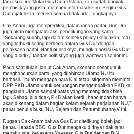
lama soal ini. Mulai Gus Dur di Istana, kan sudah banyak
pembisik yang justru memberi informasi keliru. Begitu Gus
Dur dijatuhkan, mereka semua tidak ada," ungkapnya.
Cak Anam juga memprediksi, dalam ranah partai, Gus Dur
juga akan mengalami aksi penelikungan yang sama.
"Sekarang sudah, tapi dalam konteks policy (kebijakan, red)
yang terbukti sering berbeda antara Gus Dur dengan
pelaksana partai. Nanti puncaknya, mungkin posisi Gus Dur
yang dibidik," tandas politisi yang juga wartawan senior ini.
Pada saat itulah, lanjut Cak Anam, skenario besar untuk
menghancurkan partai yang dilahirkan Ulama NU itu
berhasil. "Itulah mengapa para Kiai tetap istiqomah meminta
DPP PKB Ulama untuk berjuangan mengembalikan PKB ke
pangkuan Ulama sampai batas yang memang tidak bisa
lagi. Sebab, bila tidak, PKB akan kerdil, hancur dan hanya
akan dikenang dalam bagian kelam sejarah perjalanan NU,"
papar penulis buku 'NU, Sejarah dan Pertumbuhannya' ini.
Dugaan Cak Anam bahwa Gus Dur ditelikung boleh jadi
benar. Kepada BBC, Gus Dur mengaku dirinya tidak tahu
menahu soal kerjasama Yayasan Gus Dur dengan BIN