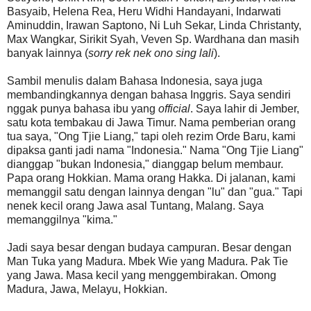
Basyaib, Helena Rea, Heru Widhi Handayani, Indarwati
Aminuddin, Irawan Saptono, Ni Luh Sekar, Linda Christanty,
Max Wangkar, Sirikit Syah, Veven Sp. Wardhana dan masih
banyak lainnya (
sorry rek nek ono sing lali
).
Sambil menulis dalam Bahasa Indonesia, saya juga
membandingkannya dengan bahasa Inggris. Saya sendiri
nggak punya bahasa ibu yang
official
. Saya lahir di Jember,
satu kota tembakau di Jawa Timur. Nama pemberian orang
tua saya, "Ong Tjie Liang," tapi oleh rezim Orde Baru, kami
dipaksa ganti jadi nama "Indonesia." Nama "Ong Tjie Liang"
dianggap "bukan Indonesia," dianggap belum membaur.
Papa orang Hokkian. Mama orang Hakka. Di jalanan, kami
memanggil satu dengan lainnya dengan "lu" dan "gua." Tapi
nenek kecil orang Jawa asal Tuntang, Malang. Saya
memanggilnya "kima."
Jadi saya besar dengan budaya campuran. Besar dengan
Man Tuka yang Madura. Mbek Wie yang Madura. Pak Tie
yang Jawa. Masa kecil yang menggembirakan. Omong
Madura, Jawa, Melayu, Hokkian.