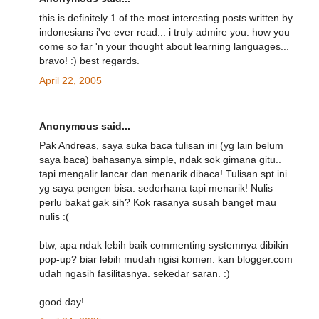
this is definitely 1 of the most interesting posts written by
indonesians i've ever read... i truly admire you. how you
come so far 'n your thought about learning languages...
bravo! :) best regards.
April 22, 2005
Anonymous said...
Pak Andreas, saya suka baca tulisan ini (yg lain belum
saya baca) bahasanya simple, ndak sok gimana gitu..
tapi mengalir lancar dan menarik dibaca! Tulisan spt ini
yg saya pengen bisa: sederhana tapi menarik! Nulis
perlu bakat gak sih? Kok rasanya susah banget mau
nulis :(
btw, apa ndak lebih baik commenting systemnya dibikin
pop-up? biar lebih mudah ngisi komen. kan blogger.com
udah ngasih fasilitasnya. sekedar saran. :)
good day!