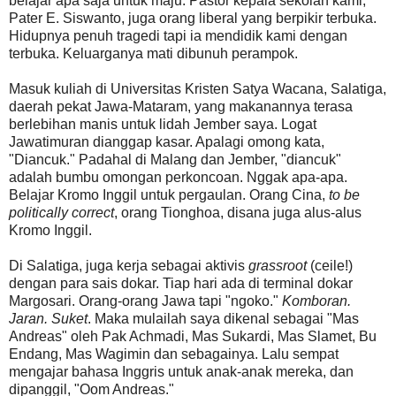
belajar apa saja untuk maju. Pastor kepala sekolah kami,
Pater E. Siswanto, juga orang liberal yang berpikir terbuka.
Hidupnya penuh tragedi tapi ia mendidik kami dengan
terbuka. Keluarganya mati dibunuh perampok.
Masuk kuliah di Universitas Kristen Satya Wacana, Salatiga,
daerah pekat Jawa-Mataram, yang makanannya terasa
berlebihan manis untuk lidah Jember saya. Logat
Jawatimuran dianggap kasar. Apalagi omong kata,
"Diancuk." Padahal di Malang dan Jember, "diancuk"
adalah bumbu omongan perkoncoan. Nggak apa-apa.
Belajar Kromo Inggil untuk pergaulan. Orang Cina,
to be
politically correct
, orang Tionghoa, disana juga alus-alus
Kromo Inggil.
Di Salatiga, juga kerja sebagai aktivis
grassroot
(ceile!)
dengan para sais dokar. Tiap hari ada di terminal dokar
Margosari. Orang-orang Jawa tapi "ngoko."
Komboran.
Jaran. Suket
. Maka mulailah saya dikenal sebagai "Mas
Andreas" oleh Pak Achmadi, Mas Sukardi, Mas Slamet, Bu
Endang, Mas Wagimin dan sebagainya. Lalu sempat
mengajar bahasa Inggris untuk anak-anak mereka, dan
dipanggil, "Oom Andreas."