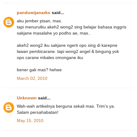
panduwijanarko
said...
aku jember pisan, mas.
tapi menurutku akeh2 wong2 sing belajar bahasa inggris
sakjane masalahe yo podho ae, mas..
akeh2 wong2 iku sakjane ngerti opo sing di karepne
lawan pembicarane. tapi wong2 angel & bingung yok
opo carane mbales omongane iku.
bener gak mas? hehee
March 02, 2010
Unknown
said...
Wah-wah artikelnya berguna sekali mas. Trim's ya.
Salam persahabatan!
May 15, 2010