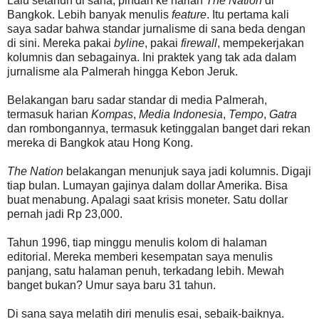
Lalu setahun di sana, pindah ke harian
The Nation
di
Bangkok. Lebih banyak menulis
feature
. Itu pertama kali
saya sadar bahwa standar jurnalisme di sana beda dengan
di sini. Mereka pakai
byline
, pakai
firewall
, mempekerjakan
kolumnis dan sebagainya. Ini praktek yang tak ada dalam
jurnalisme ala Palmerah hingga Kebon Jeruk.
Belakangan baru sadar standar di media Palmerah,
termasuk harian
Kompas
,
Media Indonesia
,
Tempo
,
Gatra
dan rombongannya, termasuk ketinggalan banget dari rekan
mereka di Bangkok atau Hong Kong.
The Nation
belakangan menunjuk saya jadi kolumnis. Digaji
tiap bulan. Lumayan gajinya dalam dollar Amerika. Bisa
buat menabung. Apalagi saat krisis moneter. Satu dollar
pernah jadi Rp 23,000.
Tahun 1996, tiap minggu menulis kolom di halaman
editorial. Mereka memberi kesempatan saya menulis
panjang, satu halaman penuh, terkadang lebih. Mewah
banget bukan? Umur saya baru 31 tahun.
Di sana saya melatih diri menulis esai, sebaik-baiknya.