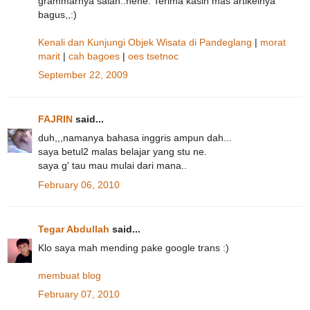
grammarnya salah..hehe. Terima kasih mas artikelnya
bagus,,:)
Kenali dan Kunjungi Objek Wisata di Pandeglang
|
morat
marit
|
cah bagoes
|
oes tsetnoc
September 22, 2009
FAJRIN
said...
duh,,,namanya bahasa inggris ampun dah...
saya betul2 malas belajar yang stu ne.
saya g' tau mau mulai dari mana..
February 06, 2010
Tegar Abdullah
said...
Klo saya mah mending pake google trans :)
membuat blog
February 07, 2010