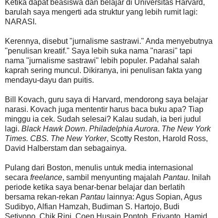
Ketika dapat beasiswa dan belajar di Universitas Harvard,
barulah saya mengerti ada struktur yang lebih rumit lagi:
NARASI.
Kerennya, disebut "jurnalisme sastrawi." Anda menyebutnya
"penulisan kreatif." Saya lebih suka nama "narasi" tapi
nama "jurnalisme sastrawi" lebih populer. Padahal salah
kaprah sering muncul. Dikiranya, ini penulisan fakta yang
mendayu-dayu dan puitis.
Bill Kovach, guru saya di Harvard, mendorong saya belajar
narasi. Kovach juga mententir harus baca buku apa? Tiap
minggu ia cek. Sudah selesai? Kalau sudah, ia beri judul
lagi.
Black Hawk Down
.
Philadelphia Aurora
.
The New York
Times. CBS. The New Yorker
, Scotty Reston, Harold Ross,
David Halberstam dan sebagainya.
Pulang dari Boston, menulis untuk media internasional
secara
freelance
, sambil menyunting majalah
Pantau
. Inilah
periode ketika saya benar-benar belajar dan berlatih
bersama rekan-rekan
Pantau
lainnya: Agus Sopian, Agus
Sudibyo, Alfian Hamzah, Budiman S. Hartojo, Budi
Setiyono, Chik Rini, Coen Husain Pontoh, Eriyanto, Hamid