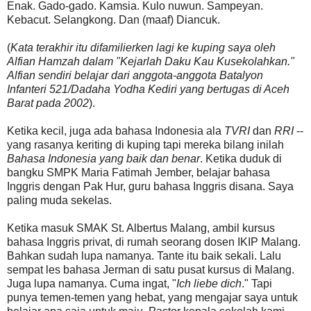
Enak. Gado-gado. Kamsia. Kulo nuwun. Sampeyan.
Kebacut. Selangkong. Dan (maaf) Diancuk.
(
Kata terakhir itu difamilierken lagi ke kuping saya oleh
Alfian Hamzah dalam "Kejarlah Daku Kau Kusekolahkan."
Alfian sendiri belajar dari anggota-anggota Batalyon
Infanteri 521/Dadaha Yodha Kediri yang bertugas di Aceh
Barat pada 2002
).
Ketika kecil, juga ada bahasa Indonesia ala
TVRI
dan
RRI
--
yang rasanya keriting di kuping tapi mereka bilang inilah
Bahasa Indonesia yang baik dan benar
. Ketika duduk di
bangku SMPK Maria Fatimah Jember, belajar bahasa
Inggris dengan Pak Hur, guru bahasa Inggris disana. Saya
paling muda sekelas.
Ketika masuk SMAK St. Albertus Malang, ambil kursus
bahasa Inggris privat, di rumah seorang dosen IKIP Malang.
Bahkan sudah lupa namanya. Tante itu baik sekali. Lalu
sempat les bahasa Jerman di satu pusat kursus di Malang.
Juga lupa namanya. Cuma ingat, "
Ich liebe dich
." Tapi
punya temen-temen yang hebat, yang mengajar saya untuk