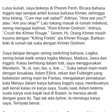
Lulus kuliah, saya bekerja di Phonm Penh. Bicara bahasa
Inggris tapi sempat ambil kursus bahasa Khmer, sehingga
bisa bilang, "
Cum riep sak sabai
?" Artinya, "
How are you?
"
atau "
Are you okay?
" Lalu tukang masak di rumah indekost,
sering mengajar kalimat, "Rom Khmer Grohom." Artinya,
"
Crush the Khmer Rouge
." Serem. Hi. Orang Khmer masih
trauma dengan "Killing Fields" ala Khmer Rouge. Bahkan
koki di rumah tak suka dengan Khmer Grohom.
Saya belajar dengan sering
switching
bahasa. Logika,
sering bolak-balik antara logika Melayu, Madura, Jawa dan
Inggris. Kalau berhitung dalam hati, saya menggunakan
Mandarin, "Ik, ol, san, tse, u, liok ...." Suka sekali main-main
dengan kosakata. Adam Ellick, rekan dari Fulbright yang
kebetulan sering main ke Pantau, mengatakan pemakaian
kata Melayu dalam karya bahasa Inggris saya, membuatnya
jadi kenal kalau ini karya saya. Suatu saat, Adam ketemu
suatu karya soal bajak laut di Batam. Ia merasa akrab
dengan gaya itu. Tapi tak ada
byline
. Ia menduga karya
saya. Ternyata benar.