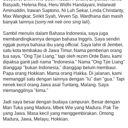
Basyaib, Helena Rea, Heru Widhi Handayani, Indarwati
Aminuddin, Irawan Saptono, Ni Luh Sekar, Linda Christanty,
Max Wangkar, Sirikit Syah, Veven Sp. Wardhana dan masih
banyak lainnya (
sorry rek nek ono sing lali
).
Sambil menulis dalam Bahasa Indonesia, saya juga
membandingkannya dengan bahasa Inggris. Saya sendiri
nggak punya bahasa ibu yang
official
. Saya lahir di Jember,
satu kota tembakau di Jawa Timur. Nama pemberian orang
tua saya, "Ong Tjie Liang," tapi oleh rezim Orde Baru, kami
dipaksa ganti jadi nama "Indonesia." Nama "Ong Tjie Liang"
dianggap "bukan Indonesia," dianggap belum membaur.
Papa orang Hokkian. Mama orang Hakka. Di jalanan, kami
memanggil satu dengan lainnya dengan "lu" dan "gua." Tapi
nenek kecil orang Jawa asal Tuntang, Malang. Saya
memanggilnya "kima."
Jadi saya besar dengan budaya campuran. Besar dengan
Man Tuka yang Madura. Mbek Wie yang Madura. Pak Tie
yang Jawa. Masa kecil yang menggembirakan. Omong
Madura, Jawa, Melayu, Hokkian.