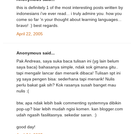
this is definitely 1 of the most interesting posts written by
indonesians i've ever read... i truly admire you. how you
come so far 'n your thought about learning languages...
bravo! :) best regards.
April 22, 2005
Anonymous said...
Pak Andreas, saya suka baca tulisan ini (yg lain belum
saya baca) bahasanya simple, ndak sok gimana gitu..
tapi mengalir lancar dan menarik dibaca! Tulisan spt ini
yg saya pengen bisa: sederhana tapi menarik! Nulis
perlu bakat gak sih? Kok rasanya susah banget mau
nulis :(
btw, apa ndak lebih baik commenting systemnya dibikin
pop-up? biar lebih mudah ngisi komen. kan blogger.com
udah ngasih fasilitasnya. sekedar saran. :)
good day!