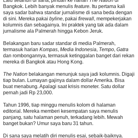
Lalu setahun di sana, pindah ke harian
The Nation
di
Bangkok. Lebih banyak menulis
feature
. Itu pertama kali
saya sadar bahwa standar jurnalisme di sana beda dengan
di sini. Mereka pakai
byline
, pakai
firewall
, mempekerjakan
kolumnis dan sebagainya. Ini praktek yang tak ada dalam
jurnalisme ala Palmerah hingga Kebon Jeruk.
Belakangan baru sadar standar di media Palmerah,
termasuk harian
Kompas
,
Media Indonesia
,
Tempo
,
Gatra
dan rombongannya, termasuk ketinggalan banget dari rekan
mereka di Bangkok atau Hong Kong.
The Nation
belakangan menunjuk saya jadi kolumnis. Digaji
tiap bulan. Lumayan gajinya dalam dollar Amerika. Bisa
buat menabung. Apalagi saat krisis moneter. Satu dollar
pernah jadi Rp 23,000.
Tahun 1996, tiap minggu menulis kolom di halaman
editorial. Mereka memberi kesempatan saya menulis
panjang, satu halaman penuh, terkadang lebih. Mewah
banget bukan? Umur saya baru 31 tahun.
Di sana saya melatih diri menulis esai, sebaik-baiknya.