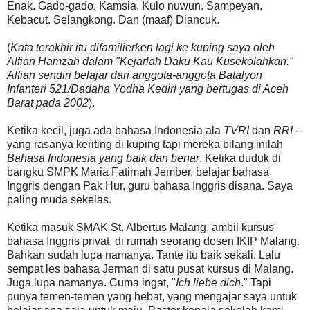
Enak. Gado-gado. Kamsia. Kulo nuwun. Sampeyan.
Kebacut. Selangkong. Dan (maaf) Diancuk.
(
Kata terakhir itu difamilierken lagi ke kuping saya oleh
Alfian Hamzah dalam "Kejarlah Daku Kau Kusekolahkan."
Alfian sendiri belajar dari anggota-anggota Batalyon
Infanteri 521/Dadaha Yodha Kediri yang bertugas di Aceh
Barat pada 2002
).
Ketika kecil, juga ada bahasa Indonesia ala
TVRI
dan
RRI
--
yang rasanya keriting di kuping tapi mereka bilang inilah
Bahasa Indonesia yang baik dan benar
. Ketika duduk di
bangku SMPK Maria Fatimah Jember, belajar bahasa
Inggris dengan Pak Hur, guru bahasa Inggris disana. Saya
paling muda sekelas.
Ketika masuk SMAK St. Albertus Malang, ambil kursus
bahasa Inggris privat, di rumah seorang dosen IKIP Malang.
Bahkan sudah lupa namanya. Tante itu baik sekali. Lalu
sempat les bahasa Jerman di satu pusat kursus di Malang.
Juga lupa namanya. Cuma ingat, "
Ich liebe dich
." Tapi
punya temen-temen yang hebat, yang mengajar saya untuk