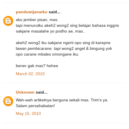
panduwijanarko
said...
aku jember pisan, mas.
tapi menurutku akeh2 wong2 sing belajar bahasa inggris
sakjane masalahe yo podho ae, mas..
akeh2 wong2 iku sakjane ngerti opo sing di karepne
lawan pembicarane. tapi wong2 angel & bingung yok
opo carane mbales omongane iku.
bener gak mas? hehee
March 02, 2010
Unknown
said...
Wah-wah artikelnya berguna sekali mas. Trim's ya.
Salam persahabatan!
May 15, 2010