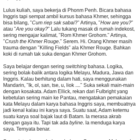
Lulus kuliah, saya bekerja di Phonm Penh. Bicara bahasa
Inggris tapi sempat ambil kursus bahasa Khmer, sehingga
bisa bilang, "
Cum riep sak sabai
?" Artinya, "
How are you?
"
atau "
Are you okay?
" Lalu tukang masak di rumah indekost,
sering mengajar kalimat, "Rom Khmer Grohom." Artinya,
"
Crush the Khmer Rouge
." Serem. Hi. Orang Khmer masih
trauma dengan "Killing Fields" ala Khmer Rouge. Bahkan
koki di rumah tak suka dengan Khmer Grohom.
Saya belajar dengan sering
switching
bahasa. Logika,
sering bolak-balik antara logika Melayu, Madura, Jawa dan
Inggris. Kalau berhitung dalam hati, saya menggunakan
Mandarin, "Ik, ol, san, tse, u, liok ...." Suka sekali main-main
dengan kosakata. Adam Ellick, rekan dari Fulbright yang
kebetulan sering main ke Pantau, mengatakan pemakaian
kata Melayu dalam karya bahasa Inggris saya, membuatnya
jadi kenal kalau ini karya saya. Suatu saat, Adam ketemu
suatu karya soal bajak laut di Batam. Ia merasa akrab
dengan gaya itu. Tapi tak ada
byline
. Ia menduga karya
saya. Ternyata benar.