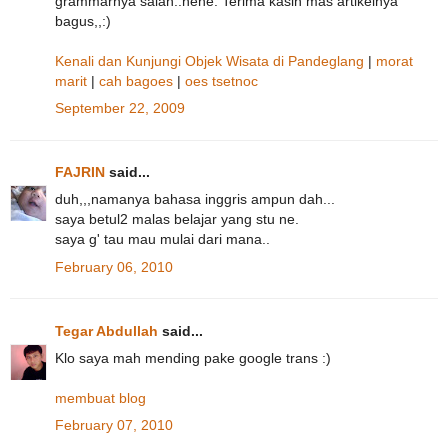
grammarnya salah..hehe. Terima kasih mas artikelnya
bagus,,:)
Kenali dan Kunjungi Objek Wisata di Pandeglang
|
morat
marit
|
cah bagoes
|
oes tsetnoc
September 22, 2009
FAJRIN
said...
duh,,,namanya bahasa inggris ampun dah...
saya betul2 malas belajar yang stu ne.
saya g' tau mau mulai dari mana..
February 06, 2010
Tegar Abdullah
said...
Klo saya mah mending pake google trans :)
membuat blog
February 07, 2010