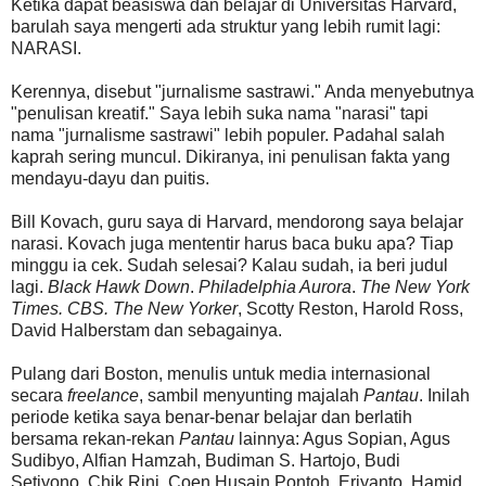
Ketika dapat beasiswa dan belajar di Universitas Harvard,
barulah saya mengerti ada struktur yang lebih rumit lagi:
NARASI.
Kerennya, disebut "jurnalisme sastrawi." Anda menyebutnya
"penulisan kreatif." Saya lebih suka nama "narasi" tapi
nama "jurnalisme sastrawi" lebih populer. Padahal salah
kaprah sering muncul. Dikiranya, ini penulisan fakta yang
mendayu-dayu dan puitis.
Bill Kovach, guru saya di Harvard, mendorong saya belajar
narasi. Kovach juga mententir harus baca buku apa? Tiap
minggu ia cek. Sudah selesai? Kalau sudah, ia beri judul
lagi.
Black Hawk Down
.
Philadelphia Aurora
.
The New York
Times. CBS. The New Yorker
, Scotty Reston, Harold Ross,
David Halberstam dan sebagainya.
Pulang dari Boston, menulis untuk media internasional
secara
freelance
, sambil menyunting majalah
Pantau
. Inilah
periode ketika saya benar-benar belajar dan berlatih
bersama rekan-rekan
Pantau
lainnya: Agus Sopian, Agus
Sudibyo, Alfian Hamzah, Budiman S. Hartojo, Budi
Setiyono, Chik Rini, Coen Husain Pontoh, Eriyanto, Hamid