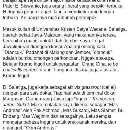
belajar apa saja untuk maju. Pastor kepala sekolah kami,
Pater E. Siswanto, juga orang liberal yang berpikir terbuka.
Hidupnya penuh tragedi tapi ia mendidik kami dengan
terbuka. Keluarganya mati dibunuh perampok.
Masuk kuliah di Universitas Kristen Satya Wacana, Salatiga,
daerah pekat Jawa-Mataram, yang makanannya terasa
berlebihan manis untuk lidah Jember saya. Logat
Jawatimuran dianggap kasar. Apalagi omong kata,
"Diancuk." Padahal di Malang dan Jember, "diancuk"
adalah bumbu omongan perkoncoan. Nggak apa-apa.
Belajar Kromo Inggil untuk pergaulan. Orang Cina,
to be
politically correct
, orang Tionghoa, disana juga alus-alus
Kromo Inggil.
Di Salatiga, juga kerja sebagai aktivis
grassroot
(ceile!)
dengan para sais dokar. Tiap hari ada di terminal dokar
Margosari. Orang-orang Jawa tapi "ngoko."
Komboran.
Jaran. Suket
. Maka mulailah saya dikenal sebagai "Mas
Andreas" oleh Pak Achmadi, Mas Sukardi, Mas Slamet, Bu
Endang, Mas Wagimin dan sebagainya. Lalu sempat
mengajar bahasa Inggris untuk anak-anak mereka, dan
dipanggil, "Oom Andreas."