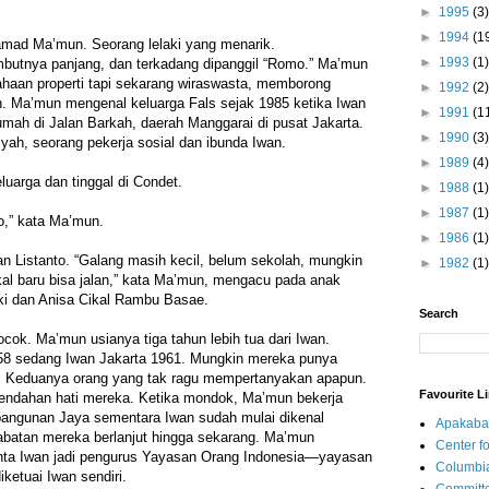
►
1995
(3)
►
1994
(1
amad Ma’mun. Seorang lelaki yang menarik.
►
1993
(1)
butnya panjang, dan terkadang dipanggil “Romo.” Ma’mun
sahaan properti tapi sekarang wiraswasta, memborong
►
1992
(2)
. Ma’mun mengenal keluarga Fals sejak 1985 ketika Iwan
►
1991
(1
mah di Jalan Barkah, daerah Manggarai di pusat Jakarta.
►
1990
(3)
iyah, seorang pekerja sosial dan ibunda Iwan.
►
1989
(4)
luarga dan tinggal di Condet.
►
1988
(1)
►
1987
(1)
o,” kata Ma’mun.
►
1986
(1)
 Listanto. “Galang masih kecil, belum sekolah, mungkin
►
1982
(1)
kal baru bisa jalan,” kata Ma’mun, mengacu pada anak
i dan Anisa Cikal Rambu Basae.
Search
ok. Ma’mun usianya tiga tahun lebih tua dari Iwan.
58 sedang Iwan Jakarta 1961. Mungkin mereka punya
. Keduanya orang yang tak ragu mempertanyakan apapun.
Favourite L
endahan hati mereka. Ketika mondok, Ma’mun bekerja
angunan Jaya sementara Iwan sudah mulai dikenal
Apakaba
abatan mereka berlanjut hingga sekarang. Ma’mun
Center fo
nta Iwan jadi pengurus Yayasan Orang Indonesia—yayasan
Columbi
iketuai Iwan sendiri.