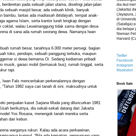
berderetan pada sebuah jalan utama, diselingi jalan-jalan
dia ikut me
(Jakarta) 
ada sebuah masjid besar, ada sebuah klinik, banyak
(Jayapura, 
an bambu, lantas ada
madrasah ibtidaiyah
, tempat anak-
di Universi
uga agama Islam, serta kantor lurah lengkap dengan
(Salatiga)
m coklat, walau Leuwinanggung tidak sama dengan desa-
dia belajar
karena di sana ada rumah seorang dewa. Namanya Iwan
Nieman Fell
Harvard (C
sebuah rumah besar, tanahnya 6.000 meter persegi, bagian
ebuah toko, pendopo, sebuah panggung terbuka, maupun
Twitter
enggemar si dewa bernama
Oi
. Sedang kediaman pribadi
Facebook
o musik, garasi mobil (termasuk bus), rumah tinggal, serta
Instagram
kur rapi.
Mastodon
u, Iwan Fals menceritakan perkenalannya dengan
Book Sale
“Tahun 1982 saya cari tanah di sini, maksudnya untuk
zeki penjualan kaset
Sarjana Muda
yang diluncurkan 1981
Kisah berikutnya, dia sekali-sekali datang dari Jakarta
 model Yos Rosana, menengok tanah mereka serta
han dari kebun.
rena warganya rukun. Kalau ada acara perkawinan,
, semuanya kumpul. “Bila ada kematian, pengunjung yang