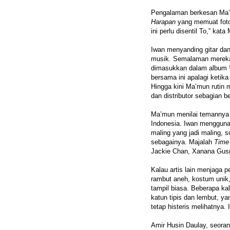
Pengalaman berkesan Ma’m
Harapan
yang memuat foto 
ini perlu disentil To,” kat
Iwan menyanding gitar da
musik. Semalaman mereka 
dimasukkan dalam album
bersama ini apalagi ketika
Hingga kini Ma’mun rutin 
dan distributor sebagian b
Ma’mun menilai temannya i
Indonesia. Iwan menggunak
maling yang jadi maling, s
sebagainya. Majalah
Time
Jackie Chan, Xanana Gus
Kalau artis lain menjaga 
rambut aneh, kostum unik,
tampil biasa. Beberapa k
katun tipis dan lembut, y
tetap histeris melihatnya
Amir Husin Daulay, seoran