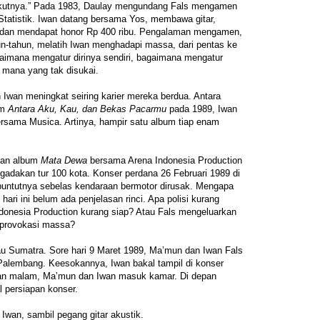
gikutnya.” Pada 1983, Daulay mengundang Fals mengamen
tatistik. Iwan datang bersama Yos, membawa gitar,
 dan mendapat honor Rp 400 ribu. Pengalaman mengamen,
n-tahun, melatih Iwan menghadapi massa, dari pentas ke
aimana mengatur dirinya sendiri, bagaimana mengatur
 mana yang tak disukai.
Iwan meningkat seiring karier mereka berdua. Antara
um
Antara Aku, Kau, dan Bekas Pacarmu
pada 1989, Iwan
rsama Musica. Artinya, hampir satu album tiap enam
kan album
Mata Dewa
bersama Arena Indonesia Production
ngadakan tur 100 kota. Konser perdana 26 Februari 1989 di
i buntutnya sebelas kendaraan bermotor dirusak. Mengapa
hari ini belum ada penjelasan rinci. Apa polisi kurang
ndonesia Production kurang siap? Atau Fals mengeluarkan
mprovokasi massa?
ulau Sumatra. Sore hari 9 Maret 1989, Ma’mun dan Iwan Fals
 Palembang. Keesokannya, Iwan bakal tampil di konser
n malam, Ma’mun dan Iwan masuk kamar. Di depan
l persiapan konser.
 Iwan, sambil pegang gitar akustik.