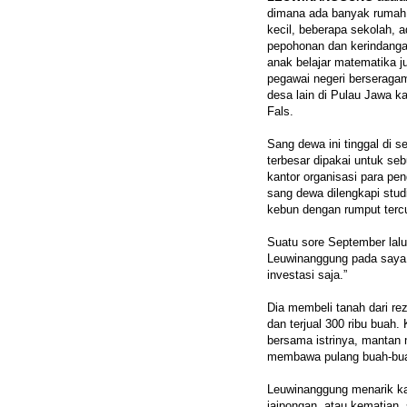
dimana ada banyak rumah, 
kecil, beberapa sekolah, 
pepohonan dan kerindang
anak belajar matematika j
pegawai negeri berseraga
desa lain di Pulau Jawa 
Fals.
Sang dewa ini tinggal di 
terbesar dipakai untuk s
kantor organisasi para p
sang dewa dilengkapi studi
kebun dengan rumput tercu
Suatu sore September lal
Leuwinanggung pada saya, 
investasi saja.”
Dia membeli tanah dari re
dan terjual 300 ribu buah. 
bersama istrinya, mantan
membawa pulang buah-bua
Leuwinanggung menarik ka
jaipongan, atau kematian