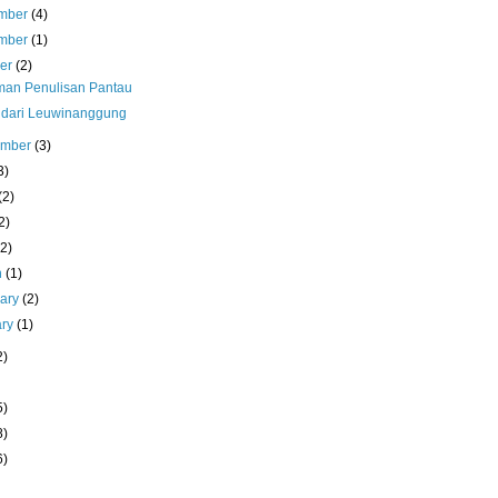
mber
(4)
mber
(1)
ber
(2)
an Penulisan Pantau
dari Leuwinanggung
ember
(3)
3)
(2)
2)
(2)
h
(1)
uary
(2)
ary
(1)
2)
5)
8)
6)