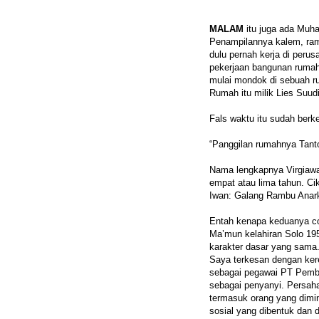
MALAM
itu juga ada Muh
Penampilannya kalem, ram
dulu pernah kerja di peru
pekerjaan bangunan rumah
mulai mondok di sebuah ru
Rumah itu milik Lies Suud
Fals waktu itu sudah berke
“Panggilan rumahnya Tant
Nama lengkapnya Virgiawan
empat atau lima tahun. Ci
Iwan: Galang Rambu Anark
Entah kenapa keduanya coc
Ma’mun kelahiran Solo 19
karakter dasar yang sama
Saya terkesan dengan ker
sebagai pegawai PT Pemb
sebagai penyanyi. Persah
termasuk orang yang dimi
sosial yang dibentuk dan d