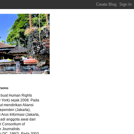
rsono
a buat Human Rights
 York) sejak 2008. Pada
ut mendirikan Aliansi
dependen (Jakarta),
di Arus Informasi (Jakarta,
jadi anggota awal dari
al Consortium of
e Journalists
n DC, 1997). Pada 2003,