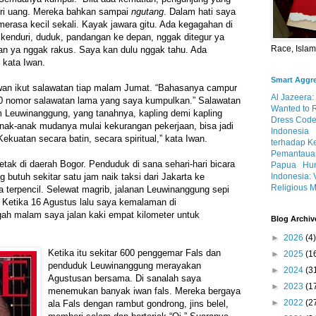
beri uang. Mereka bahkan sampai
ngutang
. Dalam hati saya
merasa kecil sekali. Kayak jawara gitu. Ada kegagahan di
 kenduri, duduk, pandangan ke depan, nggak ditegur ya
Race, Isla
an ya nggak rakus. Saya kan dulu nggak tahu. Ada
kata Iwan.
Smart Aggr
Iwan ikut salawatan tiap malam Jumat. “Bahasanya campur
Al Jazeera:
0 nomor salawatan lama yang saya kumpulkan.” Salawatan
Wanted to 
Leuwinanggung, yang tanahnya, kapling demi kapling
Dress Code
 anak-anak mudanya mulai kekurangan pekerjaan, bisa jadi
Indonesia
Kekuatan secara batin, secara spiritual,” kata Iwan.
terhadap K
Pemantauan
etak di daerah Bogor. Penduduk di sana sehari-hari bicara
Papua
Hum
Indonesia: 
butuh sekitar satu jam naik taksi dari Jakarta ke
Religious M
terpencil. Selewat magrib, jalanan Leuwinanggung sepi
 Ketika 16 Agustus lalu saya kemalaman di
ah malam saya jalan kaki empat kilometer untuk
Blog Archiv
►
2026
(4)
Ketika itu sekitar 600 penggemar Fals dan
►
2025
(1
penduduk Leuwinanggung merayakan
►
2024
(3
Agustusan bersama. Di sanalah saya
►
2023
(1
menemukan banyak iwan fals. Mereka bergaya
►
2022
(2
ala Fals dengan rambut gondrong, jins belel,