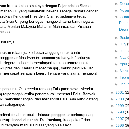
►
Dece
an itu tak kalah sibuknya dengan Fajar adalah Slamet
►
Nove
amanan Oi, yang sehari-hari bekerja sebagai tentara dengan
Pasukan Pengawal Presiden. Slamet badannya tegap,
▼
Octo
ota Grup C, yang bertugas mengawal tamu-tamu negara.
Pedom
ana Menteri Malaysia Mahathir Mohamad dan Presiden
Dewa 
usmao.
►
Sept
” katanya.
►
July
(
►
June
 rekan-rekannya ke Leuwinanggung untuk bantu
►
May
(
penggemar Mas Iwan ini sebenarnya banyak,” katanya.
l. Negara Indonesia membayari ratusan tentara untuk
►
April
il presiden. Mereka menerima gaji, sering pergi ke luar
►
Marc
an, mendapat seragam keren. Tentara yang sama mengawal
►
Febr
►
Janu
in pengurus Oi bercerita tentang Fals pada saya. Mereka
►
2001
(2
g terperangah ketika pertama kali menemui Fals. Banyak
►
2000
(6)
uk, mencium tangan, dan menangisi Fals. Ada yang datang
dan sebagainya.
►
1999
(2
►
1998
(3
elihat ritual tersebut. Ratusan penggemar berharap sang
►
1997
(2
etap tinggal di rumah. Dia “meriang, kecapekan” dan
 ini ternyata manusia biasa yang bisa sakit.
►
1996
(6)