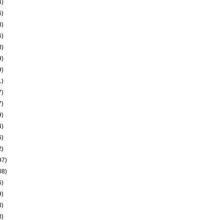
4)
6)
8)
6)
3)
9)
9)
1)
7)
7)
9)
4)
6)
2)
97)
08)
6)
9)
3)
3)