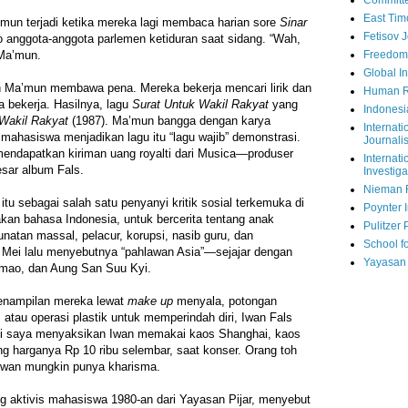
Committe
East Tim
un terjadi ketika mereka lagi membaca harian sore
Sinar
Fetisov 
anggota-anggota parlemen ketiduran saat sidang. “Wah,
Freedom
a Ma’mun.
Global In
n Ma’mun membawa pena. Mereka bekerja mencari lirik dan
Human R
bekerja. Hasilnya, lagu
Surat Untuk Wakil Rakyat
yang
Indonesi
Wakil Rakyat
(1987). Ma’mun bangga dengan karya
Internati
 mahasiswa menjadikan lagu itu “lagu wajib” demonstrasi.
Journalis
mendapatkan kiriman uang royalti dari Musica—produser
Internati
esar album Fals.
Investiga
Nieman 
tu sebagai salah satu penyanyi kritik sosial terkemuka di
Poynter I
an bahasa Indonesia, untuk bercerita tentang anak
Pulitzer 
unatan massal, pelacur, korupsi, nasib guru, dan
School fo
Mei lalu menyebutnya “pahlawan Asia”—sejajar dengan
Yayasan
mao, dan Aung San Suu Kyi.
penampilan mereka lewat
make up
menyala, potongan
 atau operasi plastik untuk memperindah diri, Iwan Fals
ali saya menyaksikan Iwan memakai kaos Shanghai, kaos
ang harganya Rp 10 ribu selembar, saat konser. Orang toh
. Iwan mungkin punya kharisma.
g aktivis mahasiswa 1980-an dari Yayasan Pijar, menyebut