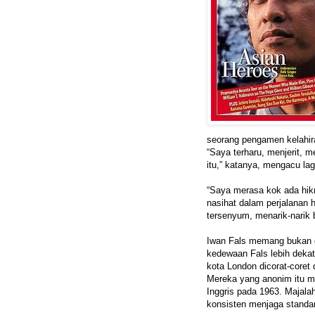
seorang pengamen kelahira
“Saya terharu, menjerit, m
itu,” katanya, mengacu la
“Saya merasa kok ada hikm
nasihat dalam perjalanan h
tersenyum, menarik-narik b
Iwan Fals memang bukan d
kedewaan Fals lebih dekat
kota London dicorat-coret 
Mereka yang anonim itu me
Inggris pada 1963. Majala
konsisten menjaga standa