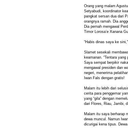
Orang yang malam Agustus
Setyabudi, koordinator ke
pangkat sersan dua dari 
orangnya ramah. Dia angg
Dia pernah mengawal Perd
Timor Lorosa’e Xanana G
“Habis dinas saya ke sini,
Slamet sesekali membawa
keamanan. “Tentara yang 
Saya sempat berpikir naka
mengawal presiden dan wak
negeri, menerima pelatih
Iwan Fals dengan gratis!
Malam itu lebih dari selus
cerita para penggemar yan
yang “gila” dengan memel
dari Flores, Riau, Jambi, 
Malam itu saya berharap m
dewa muncul. Namun Iwan t
dicurigai kena tipus. Dewa