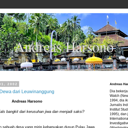
Andreas Harsono
01, 2002
Andreas Ha
Dewa dari Leuwinanggung
Dia bekerj
Watch (New
1994, dia ik
Andreas Harsono
Jurnalis In
Institut Stu
ls bangkit dari kerusuhan jiwa dan menjadi saksi?
1995), dan 
Internation
Investigativ
h sebuah desa yang mirip kebanyakan dusun Pulau Jawa,
(Washingto