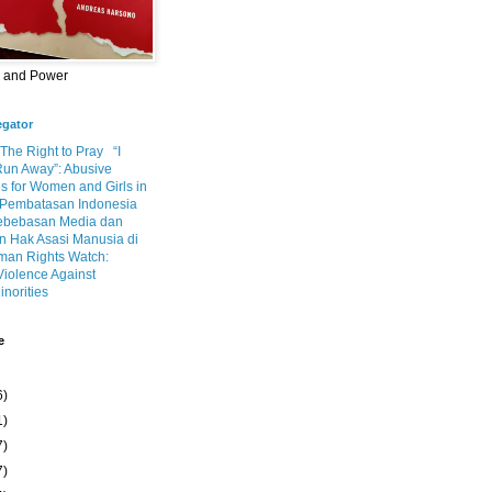
m and Power
egator
 The Right to Pray
“I
Run Away”: Abusive
s for Women and Girls in
Pembatasan Indonesia
ebebasan Media dan
 Hak Asasi Manusia di
an Rights Watch:
Violence Against
inorities
e
6)
1)
7)
7)