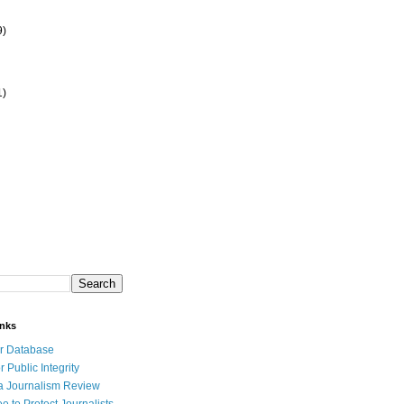
9)
1)
inks
r Database
r Public Integrity
a Journalism Review