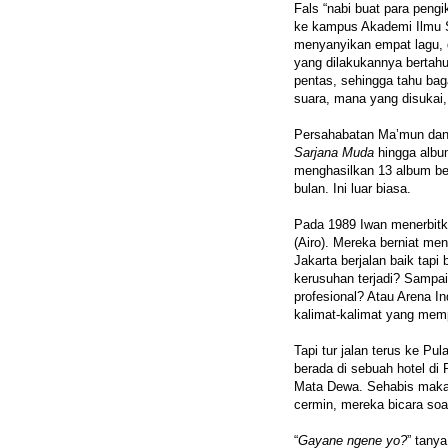
Fals “nabi buat para pen
ke kampus Akademi Ilmu S
menyanyikan empat lagu,
yang dilakukannya bertahu
pentas, sehingga tahu bag
suara, mana yang disukai,
Persahabatan Ma’mun dan 
Sarjana Muda
hingga alb
menghasilkan 13 album be
bulan. Ini luar biasa.
Pada 1989 Iwan menerbit
(Airo). Mereka berniat me
Jakarta berjalan baik tap
kerusuhan terjadi? Sampai 
profesional? Atau Arena I
kalimat-kalimat yang me
Tapi tur jalan terus ke P
berada di sebuah hotel di
Mata Dewa. Sehabis maka
cermin, mereka bicara soa
“
Gayane ngene yo?
” tanya