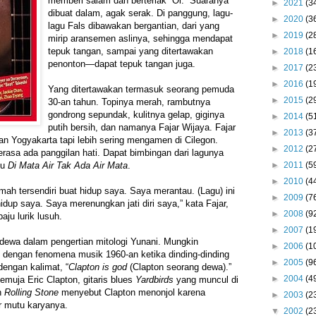
memberi salam dan berteriak “Oi.” Suaranya
►
2021
(3
dibuat dalam, agak serak. Di panggung, lagu-
►
2020
(3
lagu Fals dibawakan bergantian, dari yang
►
2019
(2
mirip aransemen aslinya, sehingga mendapat
tepuk tangan, sampai yang ditertawakan
►
2018
(1
penonton—dapat tepuk tangan juga.
►
2017
(2
►
2016
(1
Yang ditertawakan termasuk seorang pemuda
►
2015
(2
30-an tahun. Topinya merah, rambutnya
gondrong sepundak, kulitnya gelap, giginya
►
2014
(5
putih bersih, dan namanya Fajar Wijaya. Fajar
►
2013
(3
n Yogyakarta tapi lebih sering mengamen di Cilegon.
►
2012
(2
erasa ada panggilan hati. Dapat bimbingan dari lagunya
►
2011
(5
gu
Di Mata Air Tak Ada Air Mata
.
►
2010
(4
ah tersendiri buat hidup saya. Saya merantau. (Lagu) ini
►
2009
(7
idup saya. Saya merenungkan jati diri saya,” kata Fajar,
►
2008
(9
aju lurik lusuh.
►
2007
(1
ewa dalam pengertian mitologi Yunani. Mungkin
►
2006
(1
 dengan fenomena musik 1960-an ketika dinding-dinding
►
2005
(9
dengan kalimat, “
Clapton is god
(Clapton seorang dewa).”
►
2004
(4
muja Eric Clapton, gitaris blues
Yardbirds
yang muncul di
h
Rolling Stone
menyebut Clapton menonjol karena
►
2003
(2
r mutu karyanya.
▼
2002
(2