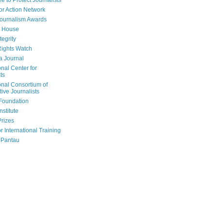
e to Protect Journalists
or Action Network
Journalism Awards
 House
tegrity
ights Watch
a Journal
onal Center for
ts
onal Consortium of
tive Journalists
Foundation
nstitute
Prizes
r International Training
 Pantau