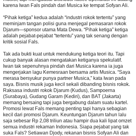
karena Iwan Fals pindah dari Musica ke tempat Sofyan Ali.
“Pihak ketiga” kedua adalah “industri rokok tertentu” yang
meminjam tangan polisi guna menjegal pemasaran rokok
Djarum—sponsor utama Mata Dewa. “Pihak ketiga” ketiga
adalah pejabat-pejabat “tertentu” yang tak senang dengan
kritik sosial Fals.
Tak ada bukti kuat untuk mendukung ketiga teori itu. Tapi
cukup banyak alasan mengatakan ketiganya spekulatif.
Iwan tak sepenuhnya pindah dari Musica karena ia juga
mengerjakan lagu Kemesraan bersama artis Musica. “Saya
merasa bersyukur punya partner Musica,” kata Iwan pada
saya. Bisnis musik juga kecil sekali dibanding bisnis rokok.
Raksasa industri rokok Djarum (Kudus), Sampoerna
(Surabaya), Gudang Garam (Kediri), dan BAT (Jakarta)
memang bersaing tapi juga bergabung dalam suatu kartel.
Promosi lewat Fals memang penting tapi hanya sebagian
kecil dari promosi Djarum. Keuntungan Djarum tahun lalu
saja sebesar Rp 2,08 triliun atau hampir dua kali lipat omzet
semua industri rekaman Indonesia. Siapa pejabat yang tak
suka Fals? Setiawan Djody, rekanan bisnis Sofyan Ali dan