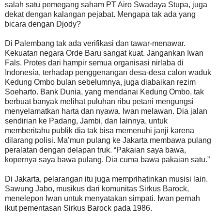
salah satu pemegang saham PT Airo Swadaya Stupa, juga
dekat dengan kalangan pejabat. Mengapa tak ada yang
bicara dengan Djody?
Di Palembang tak ada verifikasi dan tawar-menawar.
Kekuatan negara Orde Baru sangat kuat. Jangankan Iwan
Fals. Protes dari hampir semua organisasi nirlaba di
Indonesia, terhadap penggenangan desa-desa calon waduk
Kedung Ombo bulan sebelumnya, juga diabaikan rezim
Soeharto. Bank Dunia, yang mendanai Kedung Ombo, tak
berbuat banyak melihat puluhan ribu petani mengungsi
menyelamatkan harta dan nyawa. Iwan melawan. Dia jalan
sendirian ke Padang, Jambi, dan lainnya, untuk
memberitahu publik dia tak bisa memenuhi janji karena
dilarang polisi. Ma’mun pulang ke Jakarta membawa pulang
peralatan dengan delapan truk. “Pakaian saya bawa,
kopernya saya bawa pulang. Dia cuma bawa pakaian satu.”
Di Jakarta, pelarangan itu juga memprihatinkan musisi lain.
Sawung Jabo, musikus dari komunitas Sirkus Barock,
menelepon Iwan untuk menyatakan simpati. Iwan pernah
ikut pementasan Sirkus Barock pada 1986.