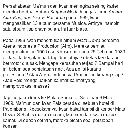
Persahabatan Ma’mun dan Iwan meningkat seiring karier
mereka berdua. Antara
Sarjana Muda
hingga album
Antara
Aku, Kau, dan Bekas Pacarmu
pada 1989, Iwan
menghasilkan 13 album bersama Musica. Artinya, hampir
satu album tiap enam bulan. Ini luar biasa.
Pada 1989 Iwan menerbitkan album
Mata Dewa
bersama
Arena Indonesia Production (Airo). Mereka berniat
mengadakan tur 100 kota. Konser perdana 26 Februari 1989
di Jakarta berjalan baik tapi buntutnya sebelas kendaraan
bermotor dirusak. Mengapa kerusuhan terjadi? Sampai hari
ini belum ada penjelasan rinci. Apa polisi kurang
profesional? Atau Arena Indonesia Production kurang siap?
Atau Fals mengeluarkan kalimat-kalimat yang
memprovokasi massa?
Tapi tur jalan terus ke Pulau Sumatra. Sore hari 9 Maret
1989, Ma’mun dan Iwan Fals berada di sebuah hotel di
Palembang. Keesokannya, Iwan bakal tampil di konser Mata
Dewa. Sehabis makan malam, Ma’mun dan Iwan masuk
kamar. Di depan cermin, mereka bicara soal persiapan
konser.