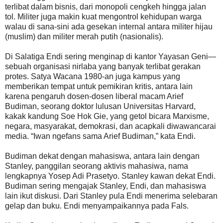
terlibat dalam bisnis, dari monopoli cengkeh hingga jalan
tol. Militer juga makin kuat mengontrol kehidupan warga
walau di sana-sini ada gesekan internal antara militer hijau
(muslim) dan militer merah putih (nasionalis).
Di Salatiga Endi sering menginap di kantor Yayasan Geni—
sebuah organisasi nirlaba yang banyak terlibat gerakan
protes. Satya Wacana 1980-an juga kampus yang
memberikan tempat untuk pemikiran kritis, antara lain
karena pengaruh dosen-dosen liberal macam Arief
Budiman, seorang doktor lulusan Universitas Harvard,
kakak kandung Soe Hok Gie, yang getol bicara Marxisme,
negara, masyarakat, demokrasi, dan acapkali diwawancarai
media. “Iwan ngefans sama Arief Budiman,” kata Endi.
Budiman dekat dengan mahasiswa, antara lain dengan
Stanley, panggilan seorang aktivis mahasiwa, nama
lengkapnya Yosep Adi Prasetyo. Stanley kawan dekat Endi.
Budiman sering mengajak Stanley, Endi, dan mahasiswa
lain ikut diskusi. Dari Stanley pula Endi menerima selebaran
gelap dan buku. Endi menyampaikannya pada Fals.