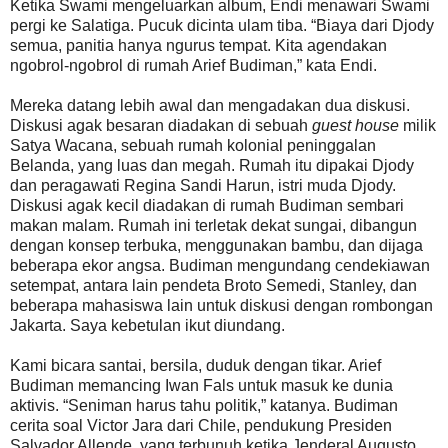
Ketika Swami mengeluarkan album, Endi menawari Swami
pergi ke Salatiga. Pucuk dicinta ulam tiba. “Biaya dari Djody
semua, panitia hanya ngurus tempat. Kita agendakan
ngobrol-ngobrol di rumah Arief Budiman,” kata Endi.
Mereka datang lebih awal dan mengadakan dua diskusi.
Diskusi agak besaran diadakan di sebuah
guest house
milik
Satya Wacana, sebuah rumah kolonial peninggalan
Belanda, yang luas dan megah. Rumah itu dipakai Djody
dan peragawati Regina Sandi Harun, istri muda Djody.
Diskusi agak kecil diadakan di rumah Budiman sembari
makan malam. Rumah ini terletak dekat sungai, dibangun
dengan konsep terbuka, menggunakan bambu, dan dijaga
beberapa ekor angsa. Budiman mengundang cendekiawan
setempat, antara lain pendeta Broto Semedi, Stanley, dan
beberapa mahasiswa lain untuk diskusi dengan rombongan
Jakarta. Saya kebetulan ikut diundang.
Kami bicara santai, bersila, duduk dengan tikar. Arief
Budiman memancing Iwan Fals untuk masuk ke dunia
aktivis. “Seniman harus tahu politik,” katanya. Budiman
cerita soal Victor Jara dari Chile, pendukung Presiden
Salvador Allende, yang terbunuh ketika Jenderal Augusto