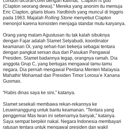
London dicorat-coret dengan kalimat, “
Clapton is god
(Clapton seorang dewa).” Mereka yang anonim itu memuja
Eric Clapton, gitaris blues
Yardbirds
yang muncul di Inggris
pada 1963. Majalah
Rolling Stone
menyebut Clapton
menonjol karena konsisten menjaga standar mutu karyanya.
Orang yang malam Agustusan itu tak kalah sibuknya
dengan Fajar adalah Slamet Setyabudi, koordinator
keamanan Oi, yang sehari-hari bekerja sebagai tentara
dengan pangkat sersan dua dari Pasukan Pengawal
Presiden. Slamet badannya tegap, orangnya ramah. Dia
anggota Grup C, yang bertugas mengawal tamu-tamu
negara. Dia pernah mengawal Perdana Menteri Malaysia
Mahathir Mohamad dan Presiden Timor Lorosa’e Xanana
Gusmao.
“Habis dinas saya ke sini,” katanya.
Slamet sesekali membawa rekan-rekannya ke
Leuwinanggung untuk bantu keamanan. “Tentara yang
penggemar Mas Iwan ini sebenarnya banyak,” katanya.
Saya sempat berpikir nakal. Negara Indonesia membayari
ratusan tentara untuk mengawal presiden dan wakil