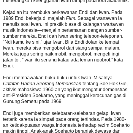
menerangkan keengganan Iwan tampil pada fora akademik.
Kejadian itu membuka perkawanan Endi dan Iwan. Pada
1989 Endi bekerja di majalah
Film
. Sebagai wartawan ia
menulis soal Iwan. Ini praktik biasa di kalangan wartawan
musik Indonesia—menjalin pertemanan dengan sumber-
sumber mereka. Endi dan Iwan sering telepon-teleponan.
“Ndi kamu ke sini,” ujar Iwan. Bila Endi dolan ke tempat
Iwan, mereka bisa mengobrol dari siang sampai malam.
Mereka juga sering naik mobil, mengobrol, mengelilingi
jalan tol. “Iwan itu senang kalau ada teman ngobrol,” kata
Endi.
Endi membawakan buku-buku untuk Iwan. Misalnya
Catatan Harian Seorang Demonstran
tentang Soe Hok Gie,
aktivis mahasiswa 1960-an yang ikut mengatur demonstrasi
anti-Presiden Soekarno, yang meninggal keracunan gas di
Gunung Semeru pada 1969.
Endi juga memberikan selebaran-selebaran gelap. Iwan
tertarik karena ia simpati pada orang tertindas. Pada 1980-
an ketidakpuasan warga Indonesia terhadap rezim Soeharto
makin tinggi. Anak-anak Soeharto beranjak dewasa dan