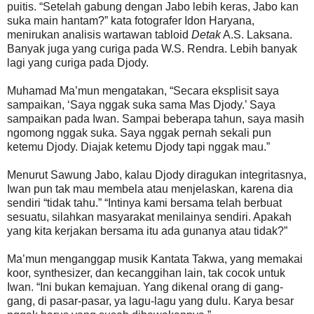
puitis. “Setelah gabung dengan Jabo lebih keras, Jabo kan
suka main hantam?” kata fotografer Idon Haryana,
menirukan analisis wartawan tabloid
Detak
A.S. Laksana.
Banyak juga yang curiga pada W.S. Rendra. Lebih banyak
lagi yang curiga pada Djody.
Muhamad Ma’mun mengatakan, “Secara eksplisit saya
sampaikan, ‘Saya nggak suka sama Mas Djody.’ Saya
sampaikan pada Iwan. Sampai beberapa tahun, saya masih
ngomong nggak suka. Saya nggak pernah sekali pun
ketemu Djody. Diajak ketemu Djody tapi nggak mau.”
Menurut Sawung Jabo, kalau Djody diragukan integritasnya,
Iwan pun tak mau membela atau menjelaskan, karena dia
sendiri “tidak tahu.” “Intinya kami bersama telah berbuat
sesuatu, silahkan masyarakat menilainya sendiri. Apakah
yang kita kerjakan bersama itu ada gunanya atau tidak?”
Ma’mun menganggap musik Kantata Takwa, yang memakai
koor, synthesizer, dan kecanggihan lain, tak cocok untuk
Iwan. “Ini bukan kemajuan. Yang dikenal orang di gang-
gang, di pasar-pasar, ya lagu-lagu yang dulu. Karya besar