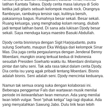
latihan Kantata Takwa. Djody cerita masa lalunya di Solo
ketika jadi gitaris sebuah kelompok musik rock. Orangnya
flamboyan, rambutnya tersisir rapi, kulitnya bersih,
pakaiannya bagus. Rumahnya besar sekali. Besar sekali.
Ruang keluarga, yang menghadap kolam renang, diubah
jadi tempat latihan band. Di sana ada lukisan Djody besar
sekali. Saya menduga karya maestro Basuki Abdullah.
Djody cerita bisnisnya dengan Sigit Harjojudanto, putra
sulung Soeharto, maupun Eka Widjaja dari kelompok Sinar
Mas. Dia juga cerita pergaulannya dengan Jenderal Benny
Moerdani, mungkin orang terkuat kedua di Indonesia
sesudah Presiden Soeharto waktu itu. Moerdani dinilainya
pintar dan tahu seni. Tak ada rasa takut dalam cerita Djody.
Dia cerita isu yang agak pribadi tentang Moerdani. Bisnis
adalah bisnis. Seni adalah seni. Djody mencintai keduanya.
Namun tak semua orang suka dengan kolaborasi ini.
Beberapa penggemar Fals dan wartawan musik menilai
periode ini
keiwanfalsan
Iwan menurun. Ada yang menilai
Iwan lebih vulgar. Teori “pihak ketiga” lagi-lagi dipakai. Ada
yang menyalahkan Sawung Jabo. Dulu lirik Iwan lebih