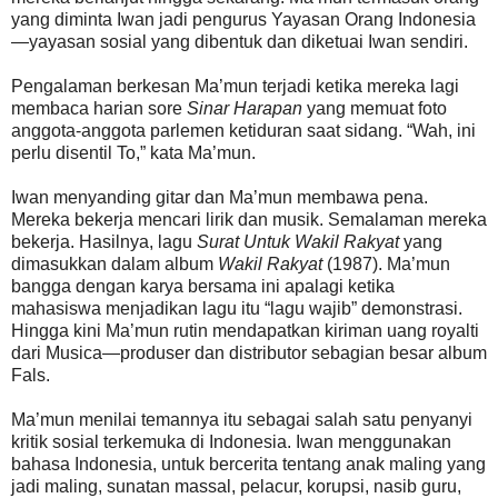
yang diminta Iwan jadi pengurus Yayasan Orang Indonesia
—yayasan sosial yang dibentuk dan diketuai Iwan sendiri.
Pengalaman berkesan Ma’mun terjadi ketika mereka lagi
membaca harian sore
Sinar Harapan
yang memuat foto
anggota-anggota parlemen ketiduran saat sidang. “Wah, ini
perlu disentil To,” kata Ma’mun.
Iwan menyanding gitar dan Ma’mun membawa pena.
Mereka bekerja mencari lirik dan musik. Semalaman mereka
bekerja. Hasilnya, lagu
Surat Untuk Wakil Rakyat
yang
dimasukkan dalam album
Wakil Rakyat
(1987). Ma’mun
bangga dengan karya bersama ini apalagi ketika
mahasiswa menjadikan lagu itu “lagu wajib” demonstrasi.
Hingga kini Ma’mun rutin mendapatkan kiriman uang royalti
dari Musica—produser dan distributor sebagian besar album
Fals.
Ma’mun menilai temannya itu sebagai salah satu penyanyi
kritik sosial terkemuka di Indonesia. Iwan menggunakan
bahasa Indonesia, untuk bercerita tentang anak maling yang
jadi maling, sunatan massal, pelacur, korupsi, nasib guru,