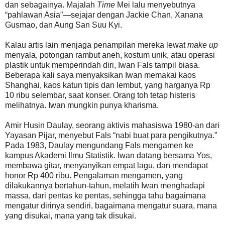
dan sebagainya. Majalah
Time
Mei lalu menyebutnya
“pahlawan Asia”—sejajar dengan Jackie Chan, Xanana
Gusmao, dan Aung San Suu Kyi.
Kalau artis lain menjaga penampilan mereka lewat
make up
menyala, potongan rambut aneh, kostum unik, atau operasi
plastik untuk memperindah diri, Iwan Fals tampil biasa.
Beberapa kali saya menyaksikan Iwan memakai kaos
Shanghai, kaos katun tipis dan lembut, yang harganya Rp
10 ribu selembar, saat konser. Orang toh tetap histeris
melihatnya. Iwan mungkin punya kharisma.
Amir Husin Daulay, seorang aktivis mahasiswa 1980-an dari
Yayasan Pijar, menyebut Fals “nabi buat para pengikutnya.”
Pada 1983, Daulay mengundang Fals mengamen ke
kampus Akademi Ilmu Statistik. Iwan datang bersama Yos,
membawa gitar, menyanyikan empat lagu, dan mendapat
honor Rp 400 ribu. Pengalaman mengamen, yang
dilakukannya bertahun-tahun, melatih Iwan menghadapi
massa, dari pentas ke pentas, sehingga tahu bagaimana
mengatur dirinya sendiri, bagaimana mengatur suara, mana
yang disukai, mana yang tak disukai.