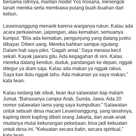
bersama istrinya, mantan model Yos Rosana, menengok
tanah mereka serta membawa pulang buah-buahan dari
kebun.
Leuwinanggung menarik karena warganya rukun. Kalau ada
acara perkawinan, jaipongan, atau kematian, semuanya
kumpul. “Bila ada kematian, pengunjung yang datang justru
dibayar. Diberi uang. Mereka bahkan sampai
ngutang
.
Dalam hati saya pikir, ‘Gagah amat.’ Saya merasa kecil
sekali. Kayak jawara gitu. Ada kegagahan di sini. Kalau
mereka datang kenduri, duduk, pandangan ke depan, nggak
ditegur ya diam saja. Kalau ada makan ya nggak rakus.
Saya kan dulu nggak tahu. Ada makanan ya saya makan,”
kata Iwan.
Kalau sedang tak sibuk, Iwan ikut salawatan tiap malam
Jumat. “Bahasanya campur Arab, Sunda, Jawa. Ada 20
nomor salawatan lama yang saya kumpulkan.” Salawatan
untuk sebuah desa macam Leuwinanggung, yang tanahnya,
kapling demi kapling dibeli orang Jakarta, dan anak-anak
mudanya mulai kekurangan pekerjaan, bisa jadi kekuatan
untuk desa ini. “Kekuatan secara batin, secara spiritual,”
kata Iwan.