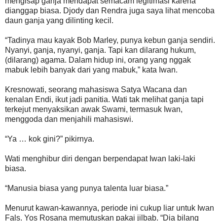
mengisap ganja mendapat semacam legitimasi karena
dianggap biasa. Djody dan Rendra juga saya lihat mencoba
daun ganja yang dilinting kecil.
“Tadinya mau kayak Bob Marley, punya kebun ganja sendiri.
Nyanyi, ganja, nyanyi, ganja. Tapi kan dilarang hukum,
(dilarang) agama. Dalam hidup ini, orang yang nggak
mabuk lebih banyak dari yang mabuk,” kata Iwan.
Kresnowati, seorang mahasiswa Satya Wacana dan
kenalan Endi, ikut jadi panitia. Wati tak melihat ganja tapi
terkejut menyaksikan awak Swami, termasuk Iwan,
menggoda dan menjahili mahasiswi.
“Ya … kok gini?” pikirnya.
Wati menghibur diri dengan berpendapat Iwan laki-laki
biasa.
“Manusia biasa yang punya talenta luar biasa.”
Menurut kawan-kawannya, periode ini cukup liar untuk Iwan
Fals. Yos Rosana memutuskan pakai jilbab. “Dia bilang