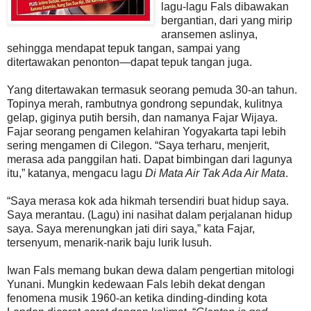
lagu-lagu Fals dibawakan
bergantian, dari yang mirip
aransemen aslinya,
sehingga mendapat tepuk tangan, sampai yang
ditertawakan penonton—dapat tepuk tangan juga.
Yang ditertawakan termasuk seorang pemuda 30-an tahun.
Topinya merah, rambutnya gondrong sepundak, kulitnya
gelap, giginya putih bersih, dan namanya Fajar Wijaya.
Fajar seorang pengamen kelahiran Yogyakarta tapi lebih
sering mengamen di Cilegon. “Saya terharu, menjerit,
merasa ada panggilan hati. Dapat bimbingan dari lagunya
itu,” katanya, mengacu lagu
Di Mata Air Tak Ada Air Mata
.
“Saya merasa kok ada hikmah tersendiri buat hidup saya.
Saya merantau. (Lagu) ini nasihat dalam perjalanan hidup
saya. Saya merenungkan jati diri saya,” kata Fajar,
tersenyum, menarik-narik baju lurik lusuh.
Iwan Fals memang bukan dewa dalam pengertian mitologi
Yunani. Mungkin kedewaan Fals lebih dekat dengan
fenomena musik 1960-an ketika dinding-dinding kota