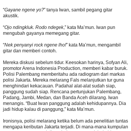
“
Gayane ngene yo?
” tanya Iwan, sambil pegang gitar
akustik.
“
Ojo ndingkluk. Rodo ndegek
,” kata Ma’mun. Iwan pun
mengubah gayanya memegang gitar.
“
Nek penyanyi rock ngene lho!
” kata Ma’mun, mengambil
gitar dan memberi contoh.
Mereka diskusi sebelum tidur. Keesokan harinya, Sofyan Ali,
promotor Arena Indonesia Production, memberi kabar buruk.
Polisi Palembang memberitahu ada radiogram dari markas
polisi Jakarta. Mereka melarang Fals melanjutkan tur guna
menghindari kekacauan. Padahal alat-alat sudah siap,
panggung sudah siap. Rencana pertunjukan Palembang,
Padang, Jambi, Medan, dan Banda Aceh dilarang. Iwan
menangis. “Buat Iwan panggung adalah kehidupannya. Dia
jadi hidup kalau di panggung,” kata Ma’mun.
Ironisnya, polisi melarang ketika belum ada penelitian tuntas
mengapa keributan Jakarta terjadi. Di mana-mana kumpulan