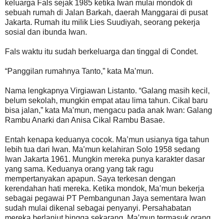
keluarga Fals sejak 1985 ketika Iwan mulai mondok di
sebuah rumah di Jalan Barkah, daerah Manggarai di pusat
Jakarta. Rumah itu milik Lies Suudiyah, seorang pekerja
sosial dan ibunda Iwan.
Fals waktu itu sudah berkeluarga dan tinggal di Condet.
“Panggilan rumahnya Tanto,” kata Ma’mun.
Nama lengkapnya Virgiawan Listanto. “Galang masih kecil,
belum sekolah, mungkin empat atau lima tahun. Cikal baru
bisa jalan,” kata Ma’mun, mengacu pada anak Iwan: Galang
Rambu Anarki dan Anisa Cikal Rambu Basae.
Entah kenapa keduanya cocok. Ma’mun usianya tiga tahun
lebih tua dari Iwan. Ma’mun kelahiran Solo 1958 sedang
Iwan Jakarta 1961. Mungkin mereka punya karakter dasar
yang sama. Keduanya orang yang tak ragu
mempertanyakan apapun. Saya terkesan dengan
kerendahan hati mereka. Ketika mondok, Ma’mun bekerja
sebagai pegawai PT Pembangunan Jaya sementara Iwan
sudah mulai dikenal sebagai penyanyi. Persahabatan
mereka berlanjut hingga sekarang. Ma’mun termasuk orang