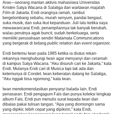
Aras—seorang mantan aktivis mahasiswa Universitas
Kristen Satya Wacana di Salatiga dan wartawan majalah
Film
di Jakarta. Endi orangnya ramah, rambut
bergelombang sebahu, murah senyum, pandai bergaul,
suka musik, dan suka ikut kepanduan. Juli lalu ketika saya
mewawancarai Endi, penampilannya tak banyak berubah,
walau perutnya agak buncit, sudah berkeluarga, serta
memiliki perusahaan sendiri Matamata Communications
yang bergerak di bidang
public relation
dan
event organizer.
Endi bertemu Iwan pada 1985 ketika ia diutus rekan-
rekannya menghubungi Iwan agar menyanyi dan ceramah
di kampus Satya Wacana. “Aku disuruh cari ke Jakarta,” kata
Endi. Mulanya Endi cari di Musica tapi tak ada dan
ketemunya di Condet. Iwan keberatan datang ke Salatiga,
“Aku nggak bisa ngomong,” kata Iwan.
Iwan merekomendasikan penyanyi balada lain. Endi
penasaran. Endi pengagum Fals dan punya koleksi lengkap
album Fals. Endi pun menulis surat kepada Iwan dan
dibalas pakai tulisan tangan. “Apa yang diomongin sama
yang dipikir, lebih cepat yang dipikirin,” kata Endi,