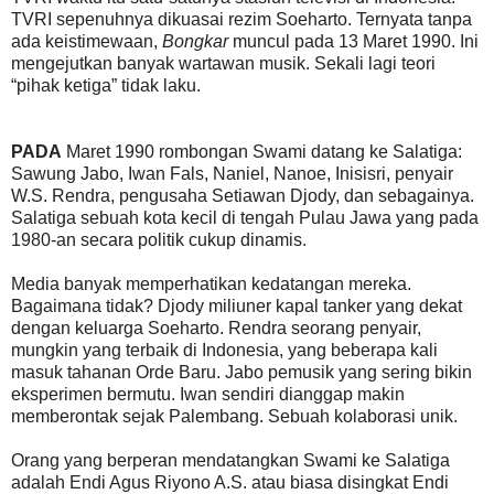
TVRI sepenuhnya dikuasai rezim Soeharto. Ternyata tanpa
ada keistimewaan,
Bongkar
muncul pada 13 Maret 1990. Ini
mengejutkan banyak wartawan musik. Sekali lagi teori
“pihak ketiga” tidak laku.
PADA
Maret 1990 rombongan Swami datang ke Salatiga:
Sawung Jabo, Iwan Fals, Naniel, Nanoe, Inisisri, penyair
W.S. Rendra, pengusaha Setiawan Djody, dan sebagainya.
Salatiga sebuah kota kecil di tengah Pulau Jawa yang pada
1980-an secara politik cukup dinamis.
Media banyak memperhatikan kedatangan mereka.
Bagaimana tidak? Djody miliuner kapal tanker yang dekat
dengan keluarga Soeharto. Rendra seorang penyair,
mungkin yang terbaik di Indonesia, yang beberapa kali
masuk tahanan Orde Baru. Jabo pemusik yang sering bikin
eksperimen bermutu. Iwan sendiri dianggap makin
memberontak sejak Palembang. Sebuah kolaborasi unik.
Orang yang berperan mendatangkan Swami ke Salatiga
adalah Endi Agus Riyono A.S. atau biasa disingkat Endi