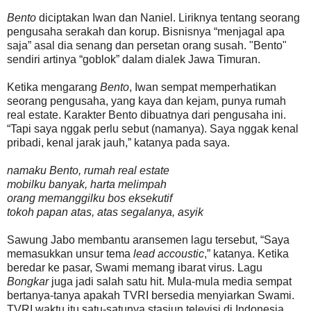
Bento
diciptakan Iwan dan Naniel. Liriknya tentang seorang
pengusaha serakah dan korup. Bisnisnya “menjagal apa
saja” asal dia senang dan persetan orang susah. "Bento"
sendiri artinya “goblok” dalam dialek Jawa Timuran.
Ketika mengarang
Bento
, Iwan sempat memperhatikan
seorang pengusaha, yang kaya dan kejam, punya rumah
real estate. Karakter Bento dibuatnya dari pengusaha ini.
“Tapi saya nggak perlu sebut (namanya). Saya nggak kenal
pribadi, kenal jarak jauh,” katanya pada saya.
namaku Bento, rumah real estate
mobilku banyak, harta melimpah
orang memanggilku bos eksekutif
tokoh papan atas, atas segalanya, asyik
Sawung Jabo membantu aransemen lagu tersebut, “Saya
memasukkan unsur tema
lead accoustic
,” katanya. Ketika
beredar ke pasar, Swami memang ibarat virus. Lagu
Bongkar
juga jadi salah satu hit. Mula-mula media sempat
bertanya-tanya apakah TVRI bersedia menyiarkan Swami.
TVRI waktu itu satu-satunya stasiun televisi di Indonesia.