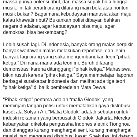
massa punya potensi ribut, dari massa sepak bola hingga
musik. Ini tak berarti orang dilarang main bola atau nonton
musik bukan? Bagaimana kebudayaan manusia akan maju
kalau khawatir ribut? Bukankah polisi dibayar, bahkan
negara diadakan, agar kebudayaan bisa maju, agar
demokrasi bisa berkembang?
Lebih susah lagi. Di Indonesia, banyak orang malas berpikir,
banyak wartawan malas melakukan reportase, dan lebih
banyak lagi orang yang suka mengembangkan teori “pihak
ketiga.” Di mana-mana ada teori ini. Buruh dilarang
demonstrasi karena ditunggangi “pihak ketiga.” Mahasiswa
bikin rusuh karena “pihak ketiga.” Saya mempelajari laporan
berbagai suratkabar Indonesia dan melihat ada tiga teori
“pihak ketiga” di balik pembredelan Mata Dewa.
“Pihak ketiga” pertama adalah “mafia Glodok” yang
meminjam tangan polisi untuk mematahkan gaya distribusi
kaset ala Sofyan Ali. “Mafia Glodok” adalah sebutan untuk
industri rekaman yang berpusat di Glodok, Jakarta. Mereka
kebanyakan dikelola pengusaha Indonesia etnik Tionghoa
dan dianggap kurang menghargai seni, kurang menghargai
musisi, tapi menguasai distribusi kaset. Spekulasi ini datang