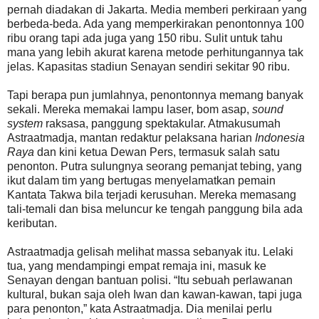
pernah diadakan di Jakarta. Media memberi perkiraan yang
berbeda-beda. Ada yang memperkirakan penontonnya 100
ribu orang tapi ada juga yang 150 ribu. Sulit untuk tahu
mana yang lebih akurat karena metode perhitungannya tak
jelas. Kapasitas stadiun Senayan sendiri sekitar 90 ribu.
Tapi berapa pun jumlahnya, penontonnya memang banyak
sekali. Mereka memakai lampu laser, bom asap,
sound
system
raksasa, panggung spektakular. Atmakusumah
Astraatmadja, mantan redaktur pelaksana harian
Indonesia
Raya
dan kini ketua Dewan Pers, termasuk salah satu
penonton. Putra sulungnya seorang pemanjat tebing, yang
ikut dalam tim yang bertugas menyelamatkan pemain
Kantata Takwa bila terjadi kerusuhan. Mereka memasang
tali-temali dan bisa meluncur ke tengah panggung bila ada
keributan.
Astraatmadja gelisah melihat massa sebanyak itu. Lelaki
tua, yang mendampingi empat remaja ini, masuk ke
Senayan dengan bantuan polisi. “Itu sebuah perlawanan
kultural, bukan saja oleh Iwan dan kawan-kawan, tapi juga
para penonton,” kata Astraatmadja. Dia menilai perlu