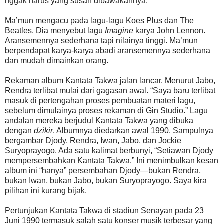
nggak harus yang susah dibawakannya.”
Ma’mun mengacu pada lagu-lagu Koes Plus dan The
Beatles. Dia menyebut lagu
Imagine
karya John Lennon.
Aransemennya sederhana tapi nilainya tinggi. Ma’mun
berpendapat karya-karya abadi aransemennya sederhana
dan mudah dimainkan orang.
Rekaman album Kantata Takwa jalan lancar. Menurut Jabo,
Rendra terlibat mulai dari gagasan awal. “Saya baru terlibat
masuk di pertengahan proses pembuatan materi lagu,
sebelum dimulainya proses rekaman di Gin Studio.” Lagu
andalan mereka berjudul Kantata Takwa yang dibuka
dengan
dzikir
. Albumnya diedarkan awal 1990. Sampulnya
bergambar Djody, Rendra, Iwan, Jabo, dan Jockie
Suryoprayogo. Ada satu kalimat berbunyi, “Setiawan Djody
mempersembahkan Kantata Takwa.” Ini menimbulkan kesan
album ini “hanya” persembahan Djody—bukan Rendra,
bukan Iwan, bukan Jabo, bukan Suryoprayogo. Saya kira
pilihan ini kurang bijak.
Pertunjukan Kantata Takwa di stadiun Senayan pada 23
Juni 1990 termasuk salah satu konser musik terbesar yang