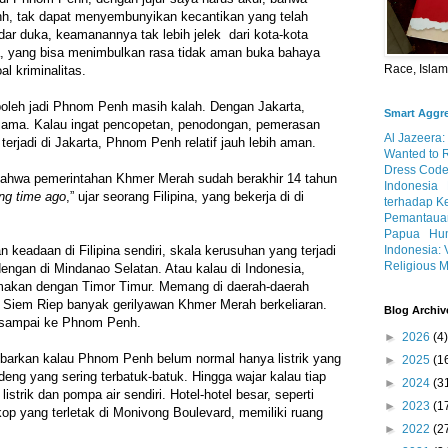
, tak dapat menyembunyikan kecantikan yang telah
dar duka, keamanannya tak lebih jelek dari kota-kota
ya, yang bisa menimbulkan rasa tidak aman buka bahaya
Race, Isla
al kriminalitas.
boleh jadi Phnom Penh masih kalah. Dengan Jakarta,
Smart Aggr
 sama. Kalau ingat pencopetan, penodongan, pemerasan
Al Jazeera:
rjadi di Jakarta, Phnom Penh relatif jauh lebih aman.
Wanted to 
Dress Code
, bahwa pemerintahan Khmer Merah sudah berakhir 14 tahun
Indonesia
ong time ago
,” ujar seorang Filipina, yang bekerja di di
terhadap K
Pemantauan
Papua
Hum
Indonesia: 
eadaan di Filipina sendiri, skala kerusuhan yang terjadi
Religious M
ngan di Mindanao Selatan. Atau kalau di Indonesia,
amakan dengan Timor Timur. Memang di daerah-daerah
n Siem Riep banyak gerilyawan Khmer Merah berkeliaran.
Blog Archiv
h sampai ke Phnom Penh.
►
2026
(4)
barkan kalau Phnom Penh belum normal hanya listrik yang
►
2025
(1
ledeng yang sering terbatuk-batuk. Hingga wajar kalau tiap
►
2024
(3
istrik dan pompa air sendiri. Hotel-hotel besar, seperti
►
2023
(1
op yang terletak di Monivong Boulevard, memiliki ruang
►
2022
(2