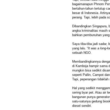
bagaimanapun Phnom Penh
bertahun-tahun tertutup ca
besar di Indonesia. Artin
perang. Tapi, lebih pada so
Dibandingkan Singapura, 
angka kriminalitas masih
bahkan pembunuhan yang te
Saya tiba-tiba jadi sadar
yang lalu. “
It was a long-l
sebuah NGO.
Membandingkannya dengan k
di Kamboja hampir sama de
mungkin bisa sedikit dis
seperti Pallin, Campot da
Tapi, peperangan tidakla
Hal yang sedikit menggam
sering byar pet. Atau air 
bangunan punya generator l
satu-satunya gedung biosk
diesel sendiri.