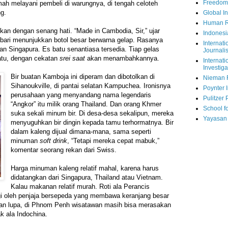
Freedom
mah melayani pembeli di warungnya, di tengah celoteh
ng.
Global In
Human R
an dengan senang hati. “Made in Cambodia, Sir,” ujar
Indonesi
bari menunjukkan botol besar berwarna gelap. Rasanya
Internati
an Singapura. Es batu senantiasa tersedia. Tiap gelas
Journalis
batu, dengan cekatan
srei saat
akan menambahkannya.
Internati
Investiga
Bir buatan Kamboja ini diperam dan dibotolkan di
Nieman 
Sihanoukville, di pantai selatan Kampuchea. Ironisnya
Poynter I
perusahaan yang menyandang nama legendaris
Pulitzer 
“Angkor” itu milik orang Thailand. Dan orang Khmer
School fo
suka sekali minum bir. Di desa-desa sekalipun, mereka
Yayasan
menyuguhkan bir dingin kepada tamu terhormatnya. Bir
dalam kaleng dijual dimana-mana, sama seperti
minuman
soft drink
, “Tetapi mereka cepat mabuk,”
komentar seorang rekan dari Swiss.
Harga minuman kaleng relatif mahal, karena harus
didatangkan dari Singapura, Thailand atau Vietnam.
Kalau makanan relatif murah. Roti ala Perancis
agi oleh penjaja bersepeda yang membawa keranjang besar
an lupa, di Phnom Penh wisatawan masih bisa merasakan
ak ala Indochina.