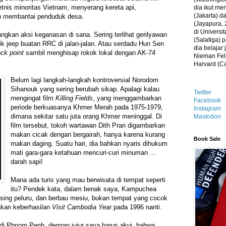
is minoritas Vietnam, menyerang kereta api,
dia ikut me
(Jakarta) 
n membantai penduduk desa.
(Jayapura, 
di Universi
gkan aksi keganasan di sana. Sering terlihat gerilyawan
(Salatiga)
ik jeep buatan RRC di jalan-jalan. Atau serdadu Hun Sen
dia belajar
ck point
sambil menghisap rokok lokal dengan AK-74
Nieman Fell
Harvard (C
Belum lagi langkah-langkah kontroversial Norodom
Sihanouk yang sering berubah sikap. Apalagi kalau
Twitter
mengingat film
Killing Fields
, yang menggambarkan
Facebook
periode berkuasanya Khmer Merah pada 1975-1979,
Instagram
dimana sekitar satu juta orang Khmer meninggal. Di
Mastodon
film tersebut, tokoh wartawan Dith Pran digambarkan
makan cicak dengan bergairah, hanya karena kurang
Book Sale
makan daging. Suatu hari, dia bahkan nyaris dihukum
mati gara-gara ketahuan mencuri-curi minuman ...
darah sapi!
Mana ada turis yang mau berwisata di tempat seperti
itu? Pendek kata, dalam benak saya, Kampuchea
sing peluru, dan berbau mesiu, bukan tempat yang cocok
 akan keberhasilan
Visit Cambodia Year
pada 1996 nanti.
 di Phnom Penh, dengan jujur saya harus akui, bahwa