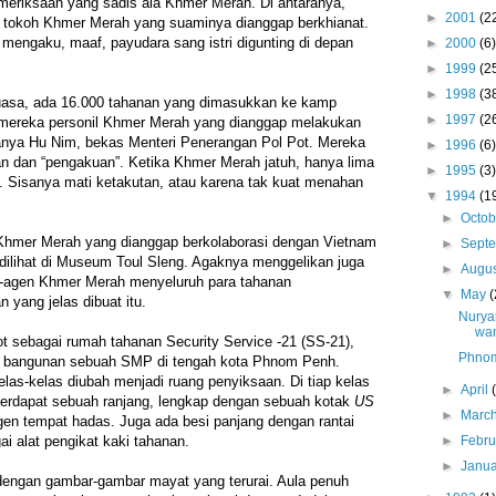
eriksaan yang sadis ala Khmer Merah. Di antaranya,
►
2001
(2
ri tokoh Khmer Merah yang suaminya dianggap berkhianat.
engaku, maaf, payudara sang istri digunting di depan
►
2000
(6)
►
1999
(2
►
1998
(3
uasa, ada 16.000 tahanan yang dimasukkan ke kamp
►
1997
(2
mereka personil Khmer Merah yang dianggap melakukan
ranya Hu Nim, bekas Menteri Penerangan Pol Pot. Mereka
►
1996
(6)
gan dan “pengakuan”. Ketika Khmer Merah jatuh, hanya lima
►
1995
(3)
. Sisanya mati ketakutan, atau karena tak kuat menahan
▼
1994
(1
►
Octo
Khmer Merah yang dianggap berkolaborasi dengan Vietnam
►
Sept
 dilihat di Museum Toul Sleng. Agaknya menggelikan juga
►
Augu
-agen Khmer Merah menyeluruh para tahanan
▼
May
(
yang jelas dibuat itu.
Nurya
wan
 sebagai rumah tahanan Security Service -21 (SS-21),
Phno
h bangunan sebuah SMP di tengah kota Phnom Penh.
las-kelas diubah menjadi ruang penyiksaan. Di tiap kelas
►
April
terdapat sebuah ranjang, lengkap dengan sebuah kotak
US
►
Marc
gen tempat hadas. Juga ada besi panjang dengan rantai
►
Febr
ai alat pengikat kaki tahanan.
►
Janu
 dengan gambar-gambar mayat yang terurai. Aula penuh