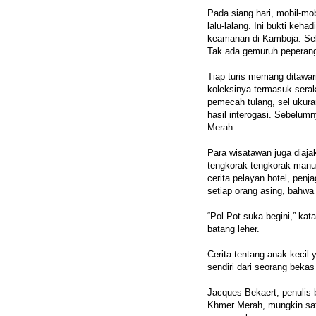
Pada siang hari, mobil-mob
lalu-lalang. Ini bukti ke
keamanan di Kamboja. Sel
Tak ada gemuruh peperan
Tiap turis memang ditawar
koleksinya termasuk serak
pemecah tulang, sel ukur
hasil interogasi. Sebelu
Merah.
Para wisatawan juga diajak
tengkorak-tengkorak man
cerita pelayan hotel, penj
setiap orang asing, bahw
“Pol Pot suka begini,” ka
batang leher.
Cerita tentang anak kecil 
sendiri dari seorang beka
Jacques Bekaert, penulis
Khmer Merah, mungkin sat