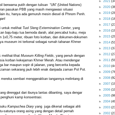
►
2021
(3
il berwarna putih dengan tulisan “UN” (United Nations)
►
2020
(3
hadiran pasukan PBB yang masih mengawasi situasi
►
2019
(2
ain itu, hanya ada gemuruh mesin diesel di Phnom Penh.
gan!
►
2018
(1
►
2017
(2
i untuk melihat
Tuol Sleng Extermination Center
, yang
►
2016
(1
an baju-baju tua bernoda darah, alat pencabut kuku, meja
►
2015
(2
an 1x0,75 meter, ribuan foto korban, dan dokumen-dokumen
mnya museum ini terkenal sebagai rumah tahanan Khmer
►
2014
(5
►
2013
(3
►
2012
(2
 melihat-lihat
Museum Killing Fields
, yang penuh dengan
►
2011
(5
usia korban kekejaman Khmer Merah. Atau mendengar
aga bar maupun sopir di jalanan, yang bercerita kepada
►
2010
(4
a zaman sekarang jauh lebih enak daripada zaman Pol Pot.
►
2009
(7
►
2008
(9
ta mereka sembari menggerakkan tangannya melintang di
►
2007
(1
►
2006
(1
yang direnggut dari ibunya lantas dibanting, saya dengar
►
2005
(9
s penghuni kamp konsentrasi.
►
2004
(4
 buku
Kampuchea Diary
yang juga dikenal sebagai ahli
►
2003
(2
u-satunya orang asing yang dengan detail pernah
►
2002
(2