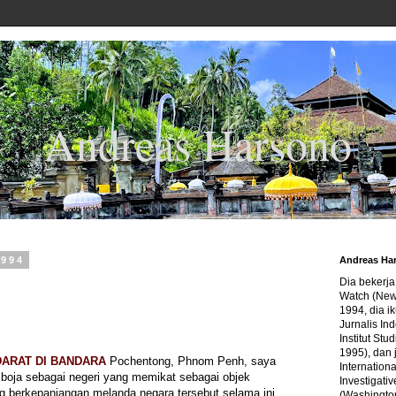
Andreas Harsono
1994
Andreas Ha
Dia bekerj
Watch (New
1994, dia ik
Jurnalis In
Institut Stu
1995), dan 
ARAT DI BANDARA
Pochentong, Phnom Penh, saya
Internation
oja sebagai negeri yang memikat sebagai objek
Investigativ
ng berkepanjangan melanda negara tersebut selama ini.
(Washingto