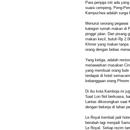
Para penjaja roti ada yan
suara cempeng, Peng-Peng
Kampuchea adalah surga 
Menurut seorang pegawai
kategori rumah makan di 
pinggir jalan. Dari pisang
makan kecil, butuh Rp 2.0
Khmer yang makan tanpa s
orang dengan bebas menam
Yang ketiga, adalah restor
menawarkan masakan Cina,
yang membuat orang bule 
terdapat di hotel semaca
kebanggaan orang Phnom 
Di ibu kota Kamboja ini ju
Saat Lon Nol berkuasa, ba
Lantas dikosongkan saat 
dengan bekerja di lahan p
Le Royal kembali jadi ho
berubah lagi menjadi Sam
Le Royal. Setiap rezim ta