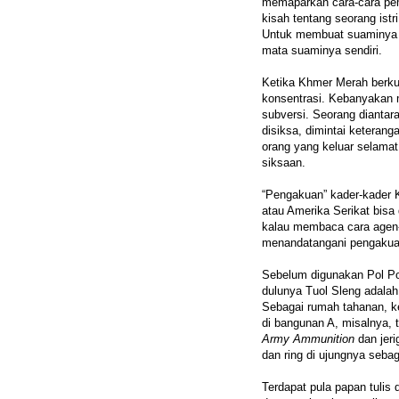
memaparkan cara-cara pem
kisah tentang seorang ist
Untuk membuat suaminya m
mata suaminya sendiri.
Ketika Khmer Merah berk
konsentrasi. Kebanyakan 
subversi. Seorang dianta
disiksa, dimintai keteran
orang yang keluar selamat
siksaan.
“Pengakuan” kader-kader 
atau Amerika Serikat bisa
kalau membaca cara agen
menandatangani pengakuan 
Sebelum digunakan Pol Pot
dulunya Tuol Sleng adala
Sebagai rumah tahanan, ke
di bangunan A, misalnya, 
Army Ammunition
dan jeri
dan ring di ujungnya sebag
Terdapat pula papan tulis