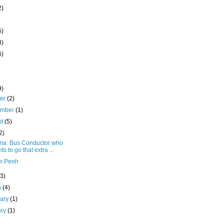
2)
5)
8)
6)
9)
ber
(2)
ember
(1)
st
(5)
2)
na: Bus Conductor who
ts to go that extra ...
m Penh
(3)
h
(4)
uary
(1)
ary
(1)