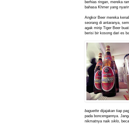
berhias ringan, mereka ra
bahasa Khmer yang nyari
Angkor Beer mereka kenalk
seorang di antaranya, sem
agak mirip Tiger Beer buat
berisi bir kosong dari es 
baguette
dijajakan tiap p
pada boncengannya. Jang
nikmatnya naik
siklo
, bec