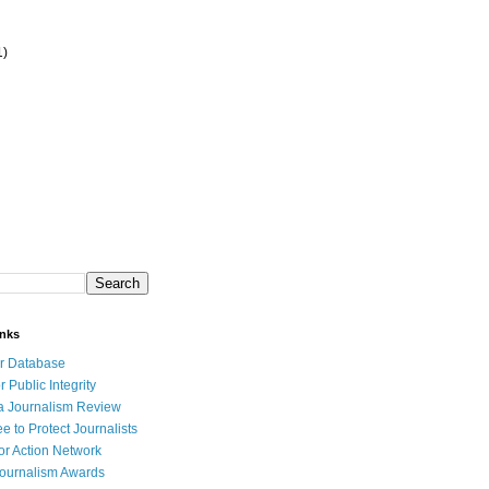
1)
inks
r Database
r Public Integrity
a Journalism Review
e to Protect Journalists
or Action Network
Journalism Awards