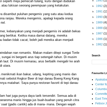
►
1993
(1)
an seperti meja pemecah tulang, kursi dengan dudukan
ir, atau lukisan seorang perempuan yang ketakutan.
►
1992
(2)
►
1991
(1
aya disambut puluhan pengemis yang satu atau kedua
►
1990
(3)
kena ranjau. Mereka mengemis, apalagi kepada orang
►
1989
(4)
 riel.
►
1988
(1)
mer, kebanyakan yang menjadi pengemis ini adalah bekas
►
1987
(1)
 yang bertikai. Ketika masa damai datang, mereka
►
1986
(1)
au badan tidak cacat, boleh jadi mereka akan menjadi
.
►
1982
(1)
indahan nan romantis. Makan malam ditepi sungai Tonle
Search
 sungai ini berganti arus tiap setengah tahun. Di musim
ah laut. Di musim kemarau, arus berbalik mengalir ke arah
i utara.
Favourite L
sa menikmati ikan bakar, udang, kepiting yang manis dan
mati sebotol Angkor Beer di tepi danau Boeng Keng Kang
Apakaba
ya matahari. Saya punya restoran favorit di tepi danau
Center fo
Columbi
Committe
am hari juga punya daya tarik tersendiri. Semua ada di
East Tim
 beraroma manis hingga jus buah-buahan yang penuh citra
Fetisov 
i saat
(gadis cantik) ada di mana- mana. Dengan wajah