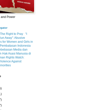
m and Power
egator
 The Right to Pray
“I
Run Away”: Abusive
s for Women and Girls in
Pembatasan Indonesia
ebebasan Media dan
 Hak Asasi Manusia di
an Rights Watch:
Violence Against
inorities
e
6)
1)
7)
7)