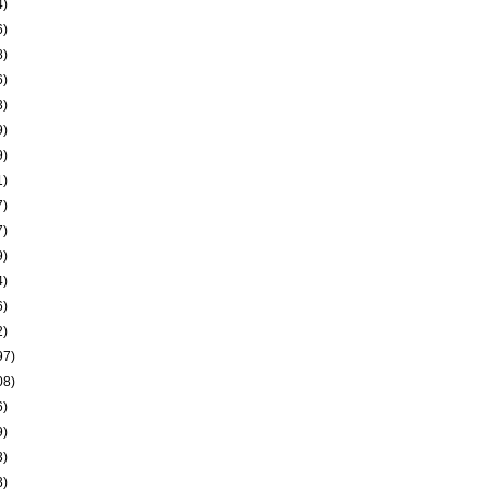
4)
6)
8)
6)
3)
9)
9)
1)
7)
7)
9)
4)
6)
2)
97)
08)
6)
9)
3)
3)