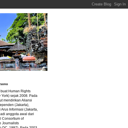
rsono
a buat Human Rights
 York) sejak 2008. Pada
ut mendirikan Aliansi
dependen (Jakarta),
di Arus Informasi (Jakarta,
jadi anggota awal dari
al Consortium of
e Journalists
n DC, 1997). Pada 2003,