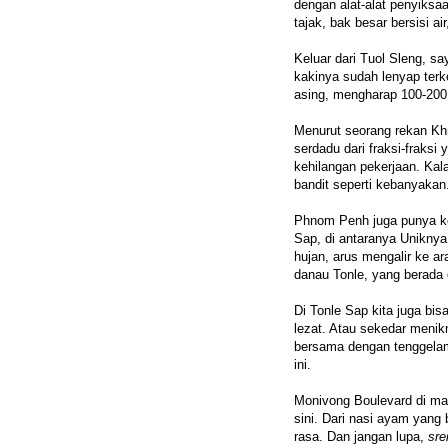
dengan alat-alat penyiksa
tajak, bak besar bersisi a
Keluar dari Tuol Sleng, s
kakinya sudah lenyap ter
asing, mengharap 100-200
Menurut seorang rekan Kh
serdadu dari fraksi-fraksi
kehilangan pekerjaan. Kal
bandit seperti kebanyakan
Phnom Penh juga punya ke
Sap, di antaranya Uniknya,
hujan, arus mengalir ke ar
danau Tonle, yang berada d
Di Tonle Sap kita juga bi
lezat. Atau sekedar menik
bersama dengan tenggelamn
ini.
Monivong Boulevard di mal
sini. Dari nasi ayam yang
rasa. Dan jangan lupa,
sre