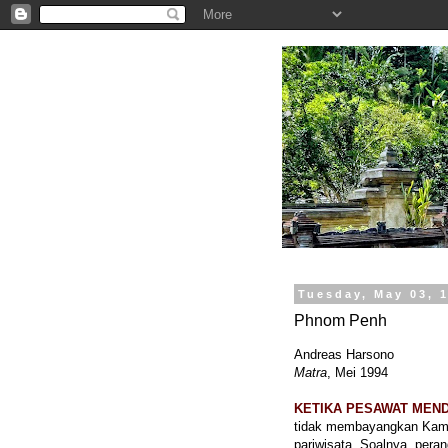
.
Tuesday, May 03, 
Phnom Penh
Andreas Harsono
Matra
, Mei 1994
KETIKA PESAWAT MEND
tidak membayangkan Kamb
pariwisata. Soalnya, pera