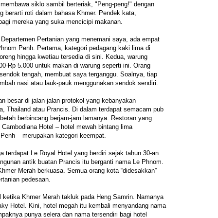
g membawa siklo sambil berteriak, "Peng-peng!" dengan
 berarti roti dalam bahasa Khmer. Pendek kata,
bagi mereka yang suka mencicipi makanan.
 Departemen Pertanian yang menemani saya, ada empat
Phnom Penh. Pertama, kategori pedagang kaki lima di
 goreng hingga kwetiau tersedia di sini. Kedua, warung
00-Rp 5.000 untuk makan di warung seperti ini. Orang
endok tengah, membuat saya terganggu. Soalnya, tiap
bah nasi atau lauk-pauk menggunakan sendok sendiri.
an besar di jalan-jalan protokol yang kebanyakan
 Thailand atau Prancis. Di dalam terdapat semacam pub
betah berbincang berjam-jam lamanya. Restoran yang
m Cambodiana Hotel – hotel mewah bintang lima
Penh – merupakan kategori keempat.
ga terdapat Le Royal Hotel yang berdiri sejak tahun 30-an.
ngunan antik buatan Prancis itu berganti nama Le Phnom.
Khmer Merah berkuasa. Semua orang kota “didesakkan”
ertanian pedesaan.
tel ketika Khmer Merah takluk pada Heng Samrin. Namanya
aky Hotel. Kini, hotel megah itu kembali menyandang nama
mpaknya punya selera dan nama tersendiri bagi hotel