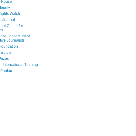
 House
tegrity
ights Watch
a Journal
onal Center for
ts
onal Consortium of
tive Journalists
Foundation
nstitute
Prizes
r International Training
 Pantau