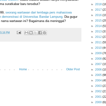
ma suratkabar baru tersebut?
►
2018
(1
►
2017
(2
999,
seorang wartawan dari lembaga pers mahasiswa
►
2016
(1
 demonstrasi di Universitas Bandar Lampung
. Dia gugur
►
2015
(2
 nama wartawan ini? Bagaimana dia meninggal?
►
2014
(5
►
2013
(3
t
5:16 PM
►
2012
(2
►
2011
(5
►
2010
(4
►
2009
(7
►
2008
(9
►
2007
(1
Home
Older Post
►
2006
(1
►
2005
(9
►
2004
(4
►
2003
(2
►
2002
(2
►
2001
(2
►
2000
(6)