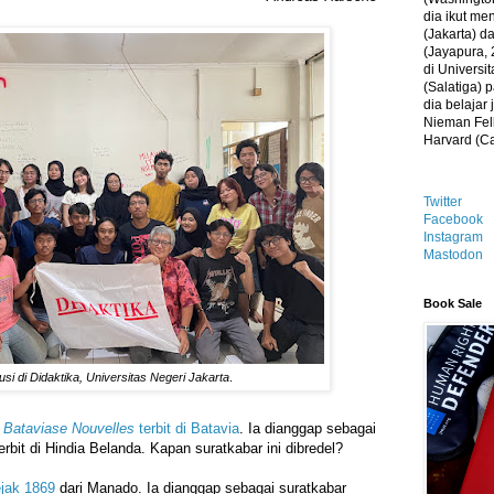
dia ikut me
(Jakarta) 
(Jayapura, 
di Universi
(Salatiga)
dia belajar
Nieman Fell
Harvard (C
Twitter
Facebook
Instagram
Mastodon
Book Sale
usi di Didaktika, Universitas Negeri Jakarta
.
r
Bataviase Nouvelles
terbit di Batavia
. Ia dianggap sebagai
rbit di Hindia Belanda. Kapan suratkabar ini dibredel?
ejak 1869
dari Manado. Ia dianggap sebagai suratkabar