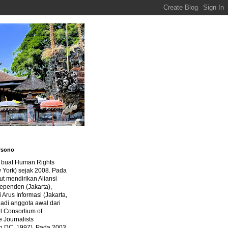
rsono
a buat Human Rights
 York) sejak 2008. Pada
ut mendirikan Aliansi
dependen (Jakarta),
di Arus Informasi (Jakarta,
jadi anggota awal dari
al Consortium of
e Journalists
n DC, 1997). Pada 2003,