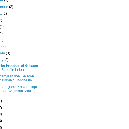
ber
(2)
ember
(2)
st
(1)
1)
(4)
4)
(1)
h
(2)
uary
(3)
ary
(3)
 for Freedom of Religion
 Belief in Indon...
rtanyaan soal Sejarah
nalisme di Indonesia
 Beragama Kristen, Tapi
olah Wajibkan Anak...
7)
7)
4)
6)
8)