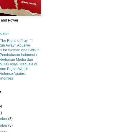
m and Power
egator
 The Right to Pray
“I
Run Away”: Abusive
s for Women and Girls in
Pembatasan Indonesia
ebebasan Media dan
 Hak Asasi Manusia di
an Rights Watch:
Violence Against
inorities
e
6)
1)
mber
(3)
mber
(5)