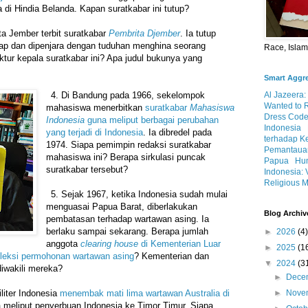
di Hindia Belanda. Kapan suratkabar ini tutup?
ta Jember terbit suratkabar
Pembrita Djember
. Ia tutup
kap dan dipenjara dengan tuduhan menghina seorang
Race, Isla
tur kepala suratkabar ini? Apa judul bukunya yang
Smart Aggr
4.⁠ ⁠Di Bandung pada 1966, sekelompok
Al Jazeera:
Wanted to 
mahasiswa menerbitkan
suratkabar
Mahasiswa
Dress Code
Indonesia
guna meliput berbagai perubahan
Indonesia
yang terjadi di Indonesia
. Ia dibredel pada
terhadap K
1974. Siapa pemimpin redaksi suratkabar
Pemantauan
mahasiswa ini? Berapa sirkulasi puncak
Papua
Hum
suratkabar tersebut?
Indonesia: 
Religious M
5.⁠ ⁠Sejak 1967, ketika Indonesia sudah mulai
menguasai Papua Barat, diberlakukan
Blog Archiv
pembatasan terhadap wartawan asing. Ia
berlaku sampai sekarang. Berapa jumlah
►
2026
(4)
anggota
clearing house
di Kementerian Luar
►
2025
(1
eleksi permohonan wartawan asing
? Kementerian dan
▼
2024
(3
iwakili mereka?
►
Dece
liter Indonesia
menembak mati lima wartawan Australia di
►
Nove
a meliput penyerbuan Indonesia ke Timor Timur. Siapa