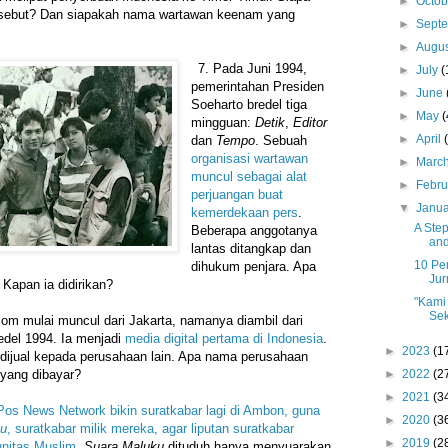
►
Octo
rsebut? Dan siapakah nama wartawan keenam yang
►
Sept
►
Augu
7.⁠ ⁠Pada Juni 1994,
►
July
(
pemerintahan Presiden
►
June
Soeharto bredel tiga
►
May
(
mingguan:
Detik
,
Editor
►
April
dan
Tempo
. Sebuah
organisasi wartawan
►
Marc
muncul sebagai alat
►
Febr
perjuangan buat
▼
Janu
kemerdekaan pers
.
A Step
Beberapa anggotanya
and
lantas ditangkap dan
10 Pe
dihukum penjara. Apa
Jur
 Kapan ia didirikan?
"Kami
Sek
.com mulai muncul dari Jakarta, namanya diambil dari
redel 1994. Ia menjadi
media digital pertama di Indonesia
.
►
2023
(1
dijual kepada perusahaan lain. Apa nama perusahaan
 yang dibayar?
►
2022
(2
►
2021
(3
os News Network bikin suratkabar lagi di Ambon, guna
►
2020
(3
ku
, suratkabar milik mereka, agar liputan suratkabar
►
2019
(2
unitas Muslim
.
Suara Maluku
dituduh hanya menyuarakan