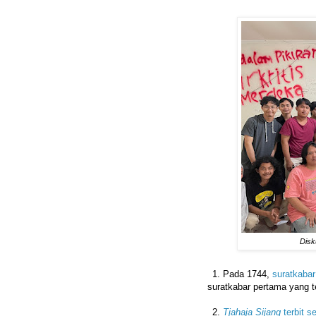
Disk
1.⁠ ⁠Pada 1744,
suratkaba
suratkabar pertama yang te
2.⁠ ⁠
Tjahaja Sijang
terbit s