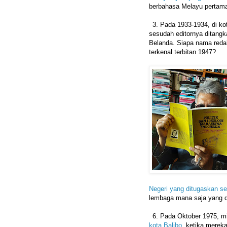
berbahasa Melayu pertama 
3.⁠ ⁠Pada 1933-1934, di ko
sesudah editornya ditang
Belanda. Siapa nama redak
terkenal terbitan 1947?
Negeri yang ditugaskan s
lembaga mana saja yang d
6.⁠ ⁠Pada Oktober 1975, mi
kota Balibo
, ketika merek