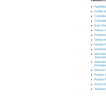
Favourite L
Apakaba
Center fo
Columbi
Committe
East Tim
Fetisov 
Freedom
Global In
Human R
Indonesi
Internati
Journalis
Internati
Investiga
Nieman 
Poynter I
Pulitzer 
School fo
Yayasan