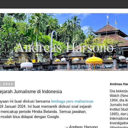
Andreas Harsono
, 2024
Andreas Ha
ejarah Jurnalisme di Indonesia
Dia bekerj
Watch (New
1994, dia ik
yaan ini buat diskusi bersama
lembaga pers mahasiswa
Jurnalis In
19 Januari 2024. Ini buat memantik diskusi soal sejarah
Institut Stu
Ia mencakup periode Hindia Belanda. Semua jawaban,
1995), dan 
n mudah bisa didapat dengan Google.
Internation
Investigativ
-- Andreas Harsono
(Washingto