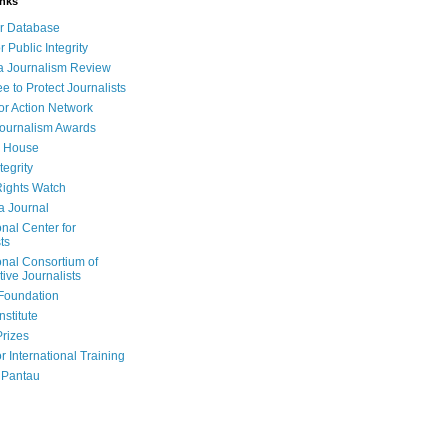
inks
r Database
r Public Integrity
a Journalism Review
e to Protect Journalists
or Action Network
Journalism Awards
 House
tegrity
ights Watch
a Journal
onal Center for
ts
onal Consortium of
tive Journalists
Foundation
nstitute
Prizes
r International Training
 Pantau