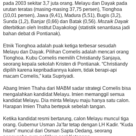
pada 2003 sekitar 3,7 juta orang. Melayu dan Dayak pada
urutan teratas (masing-masing 37,75 persen), Tionghoa
(10,01 persen), Jawa (9,41), Madura (5,51), Bugis (3,2),
Sunda (1,2), Banjar (0,66) dan Batak (0,56).
Mozaik Dayak
diterbitkan oleh Institut Dayakologi (statistik senantiasa jadi
bahan debat di Pontianak).
Etnik Tionghoa adalah puak ketiga terbesar sesudah
Melayu dan Dayak. Pilihan Cornelis adalah mencari orang
Tionghoa. Kubu Cornelis memilih Christiandy Sanjaya,
seorang kepala sekolah Kristen di Pontianak. “Christiandy
dipilih karena kepribadiannya kalem, tidak berapi-api
macam Cornelis,” kata Supriyadi.
Abang Imien Thaha dari MABM sadar strategi Cornelis bisa
mengalahkan kandidat Melayu. Imien memanggil semua
kandidat Melayu. Dia minta Melayu maju hanya satu calon.
Harapan Imien Thaha bertepuk sebelah tangan.
Ketika kandidat resmi bertarung, calon Melayu muncul tiga
orang. Gubernur Usman Ja’far tetap dengan LH Kadir. “Kuda
hitam” muncul dari Osman Sapta Oedang, seorang