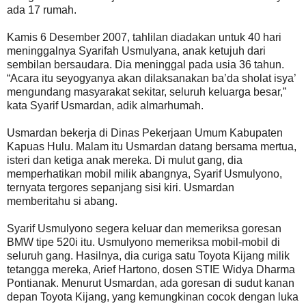
ada 17 rumah.
Kamis 6 Desember 2007, tahlilan diadakan untuk 40 hari
meninggalnya Syarifah Usmulyana, anak ketujuh dari
sembilan bersaudara. Dia meninggal pada usia 36 tahun.
“Acara itu seyogyanya akan dilaksanakan ba’da sholat isya’
mengundang masyarakat sekitar, seluruh keluarga besar,”
kata Syarif Usmardan, adik almarhumah.
Usmardan bekerja di Dinas Pekerjaan Umum Kabupaten
Kapuas Hulu. Malam itu Usmardan datang bersama mertua,
isteri dan ketiga anak mereka. Di mulut gang, dia
memperhatikan mobil milik abangnya, Syarif Usmulyono,
ternyata tergores sepanjang sisi kiri. Usmardan
memberitahu si abang.
Syarif Usmulyono segera keluar dan memeriksa goresan
BMW tipe 520i itu. Usmulyono memeriksa mobil-mobil di
seluruh gang. Hasilnya, dia curiga satu Toyota Kijang milik
tetangga mereka, Arief Hartono, dosen STIE Widya Dharma
Pontianak. Menurut Usmardan, ada goresan di sudut kanan
depan Toyota Kijang, yang kemungkinan cocok dengan luka