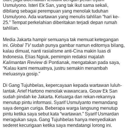
Usmulyono. Isteri Ek San, yang tak ikut sama sekali,
dibilang sebagai perempuan yang menolak tuduhan
Usmulyono. Ada wartawan yang menulis tahlilan “hari ke-
25.” Tempat perkelahian diberitakan terjadi depan rumah
tahlilan.
Media Jakarta hampir semuanya tak memuat ketegangan
ini.
Global TV
sudah punya gambar namun editornya bilang,
kalau dimuat, nanti rasialisme anti-Cina makin luas di
Indonesia. Elias Ngiuk, pemimpin redaksi majalah
Kalimantan Review
di Pontianak, mengatakan pada saya,
“Kalau kami memuatnya, justru semakin menambah
meluasnya gosip.”
Di Gang Tujuhbelas, kepercayaan kepada wartawan luluh-
lantak. Arief Hartono menolak wawancara. Gouw Ek San
sudah pindah ke Jakarta. Keluarga dan rekan-rekannya
menutup pintu informasi. Syarif Usmulyanto memandang
saya dengan curiga. Beberapa warga langsung menutup
pintu ketika saya sebut kata “wartawan.” Syarif Usmardan
meragukan saya. Gang Tujuhbelas hanya menyediakan
sederet kecurigaan ketika saya mendatangi lorong ini.