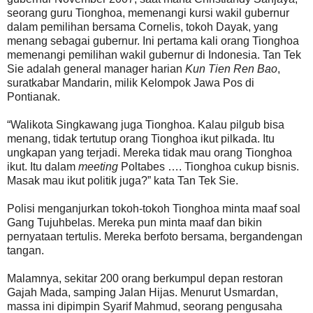
seorang guru Tionghoa, memenangi kursi wakil gubernur
dalam pemilihan bersama Cornelis, tokoh Dayak, yang
menang sebagai gubernur. Ini pertama kali orang Tionghoa
memenangi pemilihan wakil gubernur di Indonesia. Tan Tek
Sie adalah general manager harian
Kun Tien Ren Bao
,
suratkabar Mandarin, milik Kelompok Jawa Pos di
Pontianak.
“Walikota Singkawang juga Tionghoa. Kalau pilgub bisa
menang, tidak tertutup orang Tionghoa ikut pilkada. Itu
ungkapan yang terjadi. Mereka tidak mau orang Tionghoa
ikut. Itu dalam
meeting
Poltabes …. Tionghoa cukup bisnis.
Masak mau ikut politik juga?” kata Tan Tek Sie.
Polisi menganjurkan tokoh-tokoh Tionghoa minta maaf soal
Gang Tujuhbelas. Mereka pun minta maaf dan bikin
pernyataan tertulis. Mereka berfoto bersama, bergandengan
tangan.
Malamnya, sekitar 200 orang berkumpul depan restoran
Gajah Mada, samping Jalan Hijas. Menurut Usmardan,
massa ini dipimpin Syarif Mahmud, seorang pengusaha