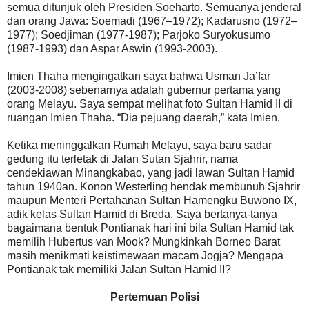
semua ditunjuk oleh Presiden Soeharto. Semuanya jenderal
dan orang Jawa: Soemadi (1967–1972); Kadarusno (1972–
1977); Soedjiman (1977-1987); Parjoko Suryokusumo
(1987-1993) dan Aspar Aswin (1993-2003).
Imien Thaha mengingatkan saya bahwa Usman Ja’far
(2003-2008) sebenarnya adalah gubernur pertama yang
orang Melayu. Saya sempat melihat foto Sultan Hamid II di
ruangan Imien Thaha. “Dia pejuang daerah,” kata Imien.
Ketika meninggalkan Rumah Melayu, saya baru sadar
gedung itu terletak di Jalan Sutan Sjahrir, nama
cendekiawan Minangkabao, yang jadi lawan Sultan Hamid
tahun 1940an. Konon Westerling hendak membunuh Sjahrir
maupun Menteri Pertahanan Sultan Hamengku Buwono IX,
adik kelas Sultan Hamid di Breda. Saya bertanya-tanya
bagaimana bentuk Pontianak hari ini bila Sultan Hamid tak
memilih Hubertus van Mook? Mungkinkah Borneo Barat
masih menikmati keistimewaan macam Jogja? Mengapa
Pontianak tak memiliki Jalan Sultan Hamid II?
Pertemuan Polisi