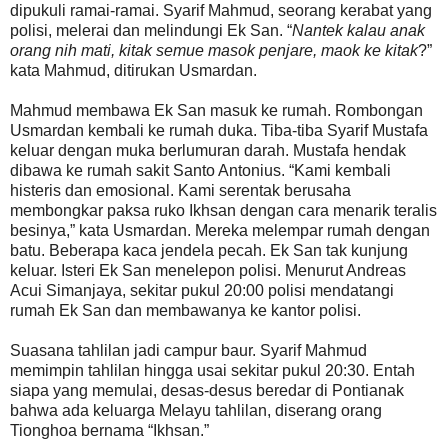
dipukuli ramai-ramai. Syarif Mahmud, seorang kerabat yang
polisi, melerai dan melindungi Ek San. “
Nantek kalau anak
orang nih mati, kitak semue masok penjare, maok ke kitak
?”
kata Mahmud, ditirukan Usmardan.
Mahmud membawa Ek San masuk ke rumah. Rombongan
Usmardan kembali ke rumah duka. Tiba-tiba Syarif Mustafa
keluar dengan muka berlumuran darah. Mustafa hendak
dibawa ke rumah sakit Santo Antonius. “Kami kembali
histeris dan emosional. Kami serentak berusaha
membongkar paksa ruko Ikhsan dengan cara menarik teralis
besinya,” kata Usmardan. Mereka melempar rumah dengan
batu. Beberapa kaca jendela pecah. Ek San tak kunjung
keluar. Isteri Ek San menelepon polisi. Menurut Andreas
Acui Simanjaya, sekitar pukul 20:00 polisi mendatangi
rumah Ek San dan membawanya ke kantor polisi.
Suasana tahlilan jadi campur baur. Syarif Mahmud
memimpin tahlilan hingga usai sekitar pukul 20:30. Entah
siapa yang memulai, desas-desus beredar di Pontianak
bahwa ada keluarga Melayu tahlilan, diserang orang
Tionghoa bernama “Ikhsan.”