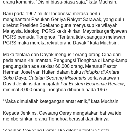
orang komunis. “Disini biasa-biasa saja,” kata Muchsin.
Baru pada 1967 militer Indonesia merasa perlu
menghantam Pasukan Gerilya Rakyat Sarawak, yang dulu
direkrut Presiden Soekarno guna menyusup ke wilayah
Malaysia. Ideologi PGRS kekiri-kirian. Mayoritas gerilyawan
PGRS pemuda Tionghoa. “Tentara tidak sanggup melawan
PGRS maka mereka rekrut orang Dayak,” kata Muchsin.
Maka tentara dan Dayak mengusir orang-orang Cina dari
pedalaman Kalimantan. Pengungsi Tionghoa di kamp-kamp
pengungsian ada sekitar 60,000 orang. Menurut Pastor
Herman Josef van Hulten dalam buku
Hidupku di Antara
Suku Daya: Catatan Seorang Misionaris
serta wartawan
David Jenkins dari majalah
Far Eastern Economic Review
,
minimal 3,000 orang Tionghoa dibunuh pada 1967.
“Maka dimulailah ketegangan antar etnik,” kata Muchsin.
Kepada Jenkins, Oevaang Oeray mengatakan bahwa ide
membersihkan orang Tionghoa berasal dari dirinya.
“Kasihan Oevaang Oeray. Dia ditekan tentara,” kata