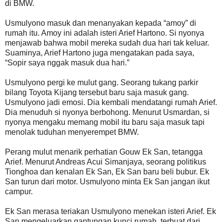
di BMW.
Usmulyono masuk dan menanyakan kepada “amoy” di
rumah itu. Amoy ini adalah isteri Arief Hartono. Si nyonya
menjawab bahwa mobil mereka sudah dua hari tak keluar.
Suaminya, Arief Hartono juga mengatakan pada saya,
“Sopir saya nggak masuk dua hari.”
Usmulyono pergi ke mulut gang. Seorang tukang parkir
bilang Toyota Kijang tersebut baru saja masuk gang.
Usmulyono jadi emosi. Dia kembali mendatangi rumah Arief.
Dia menuduh si nyonya berbohong. Menurut Usmardan, si
nyonya mengaku memang mobil itu baru saja masuk tapi
menolak tuduhan menyerempet BMW.
Perang mulut menarik perhatian Gouw Ek San, tetangga
Arief. Menurut Andreas Acui Simanjaya, seorang politikus
Tionghoa dan kenalan Ek San, Ek San baru beli bubur. Ek
San turun dari motor. Usmulyono minta Ek San jangan ikut
campur.
Ek San merasa teriakan Usmulyono menekan isteri Arief. Ek
San mengeluarkan gantungan kunci rumah, terbuat dari