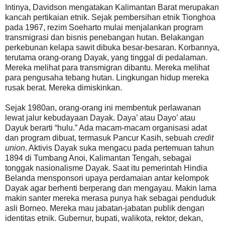
Intinya, Davidson mengatakan Kalimantan Barat merupakan
kancah pertikaian etnik. Sejak pembersihan etnik Tionghoa
pada 1967, rezim Soeharto mulai menjalankan program
transmigrasi dan bisnis penebangan hutan. Belakangan
perkebunan kelapa sawit dibuka besar-besaran. Korbannya,
terutama orang-orang Dayak, yang tinggal di pedalaman.
Mereka melihat para transmigran dibantu. Mereka melihat
para pengusaha tebang hutan. Lingkungan hidup mereka
rusak berat. Mereka dimiskinkan.
Sejak 1980an, orang-orang ini membentuk perlawanan
lewat jalur kebudayaan Dayak. Daya’ atau Dayo’ atau
Dayuk berarti “hulu.” Ada macam-macam organisasi adat
dan program dibuat, termasuk Pancur Kasih, sebuah
credit
union
. Aktivis Dayak suka mengacu pada pertemuan tahun
1894 di Tumbang Anoi, Kalimantan Tengah, sebagai
tonggak nasionalisme Dayak. Saat itu pemerintah Hindia
Belanda mensponsori upaya perdamaian antar kelompok
Dayak agar berhenti berperang dan mengayau. Makin lama
makin santer mereka merasa punya hak sebagai penduduk
asli Borneo. Mereka mau jabatan-jabatan publik dengan
identitas etnik. Gubernur, bupati, walikota, rektor, dekan,