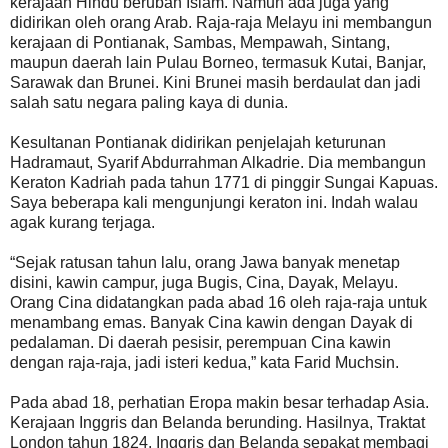
kerajaan Hindu berubah Islam. Namun ada juga yang
didirikan oleh orang Arab. Raja-raja Melayu ini membangun
kerajaan di Pontianak, Sambas, Mempawah, Sintang,
maupun daerah lain Pulau Borneo, termasuk Kutai, Banjar,
Sarawak dan Brunei. Kini Brunei masih berdaulat dan jadi
salah satu negara paling kaya di dunia.
Kesultanan Pontianak didirikan penjelajah keturunan
Hadramaut, Syarif Abdurrahman Alkadrie. Dia membangun
Keraton Kadriah pada tahun 1771 di pinggir Sungai Kapuas.
Saya beberapa kali mengunjungi keraton ini. Indah walau
agak kurang terjaga.
“Sejak ratusan tahun lalu, orang Jawa banyak menetap
disini, kawin campur, juga Bugis, Cina, Dayak, Melayu.
Orang Cina didatangkan pada abad 16 oleh raja-raja untuk
menambang emas. Banyak Cina kawin dengan Dayak di
pedalaman. Di daerah pesisir, perempuan Cina kawin
dengan raja-raja, jadi isteri kedua,” kata Farid Muchsin.
Pada abad 18, perhatian Eropa makin besar terhadap Asia.
Kerajaan Inggris dan Belanda berunding. Hasilnya, Traktat
London tahun 1824. Inggris dan Belanda sepakat membagi