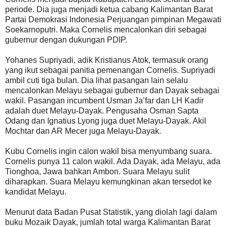
periode. Dia juga menjadi ketua cabang Kalimantan Barat
Partai Demokrasi Indonesia Perjuangan pimpinan Megawati
Soekarnoputri. Maka Cornelis mencalonkan diri sebagai
gubernur dengan dukungan PDIP.
Yohanes Supriyadi, adik Kristianus Atok, termasuk orang
yang ikut sebagai panitia pemenangan Cornelis. Supriyadi
ambil cuti tiga bulan. Dia lihat pasangan lain selalu
mencalonkan Melayu sebagai gubernur dan Dayak sebagai
wakil. Pasangan incumbent Usman Ja’far dan LH Kadir
adalah duet Melayu-Dayak. Pengusaha Osman Sapta
Odang dan Ignatius Lyong juga duet Melayu-Dayak. Akil
Mochtar dan AR Mecer juga Melayu-Dayak.
Kubu Cornelis ingin calon wakil bisa menyumbang suara.
Cornelis punya 11 calon wakil. Ada Dayak, ada Melayu, ada
Tionghoa, Jawa bahkan Ambon. Suara Melayu sulit
diharapkan. Suara Melayu kemungkinan akan tersedot ke
kandidat Melayu.
Menurut data Badan Pusat Statistik, yang diolah lagi dalam
buku Mozaik Dayak, jumlah total warga Kalimantan Barat