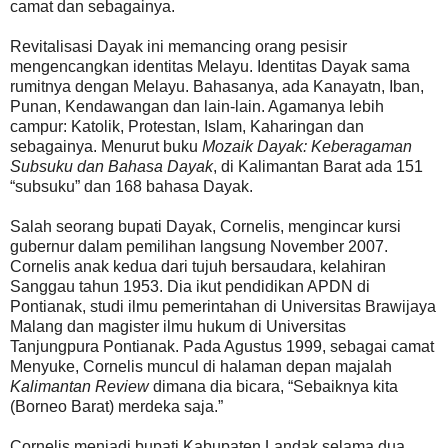
camat dan sebagainya.
Revitalisasi Dayak ini memancing orang pesisir
mengencangkan identitas Melayu. Identitas Dayak sama
rumitnya dengan Melayu. Bahasanya, ada Kanayatn, Iban,
Punan, Kendawangan dan lain-lain. Agamanya lebih
campur: Katolik, Protestan, Islam, Kaharingan dan
sebagainya. Menurut buku
Mozaik Dayak: Keberagaman
Subsuku dan Bahasa Dayak
, di Kalimantan Barat ada 151
“subsuku” dan 168 bahasa Dayak.
Salah seorang bupati Dayak, Cornelis, mengincar kursi
gubernur dalam pemilihan langsung November 2007.
Cornelis anak kedua dari tujuh bersaudara, kelahiran
Sanggau tahun 1953. Dia ikut pendidikan APDN di
Pontianak, studi ilmu pemerintahan di Universitas Brawijaya
Malang dan magister ilmu hukum di Universitas
Tanjungpura Pontianak. Pada Agustus 1999, sebagai camat
Menyuke, Cornelis muncul di halaman depan majalah
Kalimantan Review
dimana dia bicara, “Sebaiknya kita
(Borneo Barat) merdeka saja.”
Cornelis menjadi bupati Kabupaten Landak selama dua