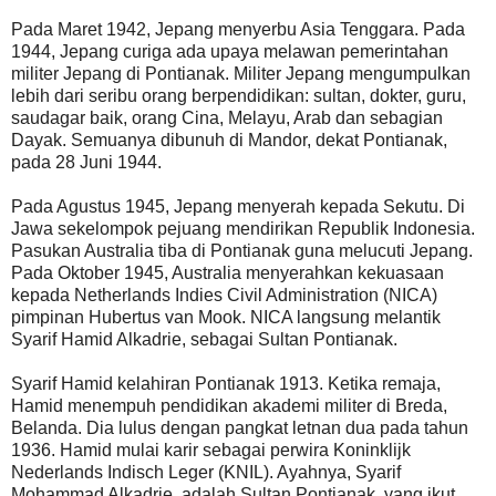
Pada Maret 1942, Jepang menyerbu Asia Tenggara. Pada
1944, Jepang curiga ada upaya melawan pemerintahan
militer Jepang di Pontianak. Militer Jepang mengumpulkan
lebih dari seribu orang berpendidikan: sultan, dokter, guru,
saudagar baik, orang Cina, Melayu, Arab dan sebagian
Dayak. Semuanya dibunuh di Mandor, dekat Pontianak,
pada 28 Juni 1944.
Pada Agustus 1945, Jepang menyerah kepada Sekutu. Di
Jawa sekelompok pejuang mendirikan Republik Indonesia.
Pasukan Australia tiba di Pontianak guna melucuti Jepang.
Pada Oktober 1945, Australia menyerahkan kekuasaan
kepada Netherlands Indies Civil Administration (NICA)
pimpinan Hubertus van Mook. NICA langsung melantik
Syarif Hamid Alkadrie, sebagai Sultan Pontianak.
Syarif Hamid kelahiran Pontianak 1913. Ketika remaja,
Hamid menempuh pendidikan akademi militer di Breda,
Belanda. Dia lulus dengan pangkat letnan dua pada tahun
1936. Hamid mulai karir sebagai perwira Koninklijk
Nederlands Indisch Leger (KNIL). Ayahnya, Syarif
Mohammad Alkadrie, adalah Sultan Pontianak, yang ikut