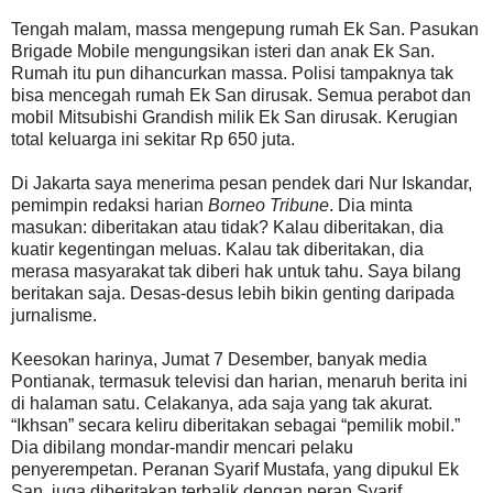
Tengah malam, massa mengepung rumah Ek San. Pasukan
Brigade Mobile mengungsikan isteri dan anak Ek San.
Rumah itu pun dihancurkan massa. Polisi tampaknya tak
bisa mencegah rumah Ek San dirusak. Semua perabot dan
mobil Mitsubishi Grandish milik Ek San dirusak. Kerugian
total keluarga ini sekitar Rp 650 juta.
Di Jakarta saya menerima pesan pendek dari Nur Iskandar,
pemimpin redaksi harian
Borneo Tribune
. Dia minta
masukan: diberitakan atau tidak? Kalau diberitakan, dia
kuatir kegentingan meluas. Kalau tak diberitakan, dia
merasa masyarakat tak diberi hak untuk tahu. Saya bilang
beritakan saja. Desas-desus lebih bikin genting daripada
jurnalisme.
Keesokan harinya, Jumat 7 Desember, banyak media
Pontianak, termasuk televisi dan harian, menaruh berita ini
di halaman satu. Celakanya, ada saja yang tak akurat.
“Ikhsan” secara keliru diberitakan sebagai “pemilik mobil.”
Dia dibilang mondar-mandir mencari pelaku
penyerempetan. Peranan Syarif Mustafa, yang dipukul Ek
San, juga diberitakan terbalik dengan peran Syarif