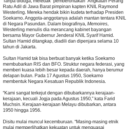
Tanpa diduga, meledak “pemberontakan” Angkatan Perang
Ratu Adil di Jawa Barat pimpinan kapten KNIL Raymond
Westerling. Mereka hendak bikin kudeta terhadap Presiden
Soekarno. Anggota-anggotanya adalah mantan tentara KNIL
di Negara Pasundan. Dalam biografinya,
Memoires
,
Westerling menulis dia merancang kabinet bayangan
bersama Mayor Gubernur Jenderal KNIL Syarif Hamid.
Sultan Hamid ditangkap, diadili dan dipenjara selama 10
tahun di Jakarta.
Sultan Hamid tak bisa berbuat banyak ketika Soekarno
membubarkan RIS dan BFO. Struktur negara federasi, yang
memberi kuasa lebih besar kepada daerah, hanya berumur
delapan bulan. Pada 17 Agustus 1950, Soekarno
membentuk Negara Kesatuan Republik Indonesia.
“Kami sangat terkejut dengan dibubarkannya kerajaan-
kerajaan, kecuali Jogja pada Agustus 1950,” kata Farid
Muchsin. Kerajaan-kerajaan Melayu dibubarkan, antara
1950 hingga 1956.
Disitu mulai muncul kecemburuan. “Masing-masing etnik
mulai memperlihatkan kekuatan untuk menguasai