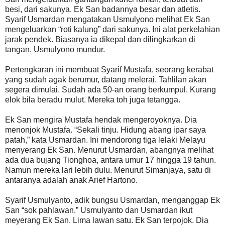
besi, dari sakunya. Ek San badannya besar dan atletis.
Syarif Usmardan mengatakan Usmulyono melihat Ek San
mengeluarkan “roti kalung” dari sakunya. Ini alat perkelahian
jarak pendek. Biasanya ia dikepal dan dilingkarkan di
tangan. Usmulyono mundur.
Pertengkaran ini membuat Syarif Mustafa, seorang kerabat
yang sudah agak berumur, datang melerai. Tahlilan akan
segera dimulai. Sudah ada 50-an orang berkumpul. Kurang
elok bila beradu mulut. Mereka toh juga tetangga.
Ek San mengira Mustafa hendak mengeroyoknya. Dia
menonjok Mustafa. “Sekali tinju. Hidung abang ipar saya
patah,” kata Usmardan. Ini mendorong tiga lelaki Melayu
menyerang Ek San. Menurut Usmardan, abangnya melihat
ada dua bujang Tionghoa, antara umur 17 hingga 19 tahun.
Namun mereka lari lebih dulu. Menurut Simanjaya, satu di
antaranya adalah anak Arief Hartono.
Syarif Usmulyanto, adik bungsu Usmardan, menganggap Ek
San “sok pahlawan.” Usmulyanto dan Usmardan ikut
meyerang Ek San. Lima lawan satu. Ek San terpojok. Dia