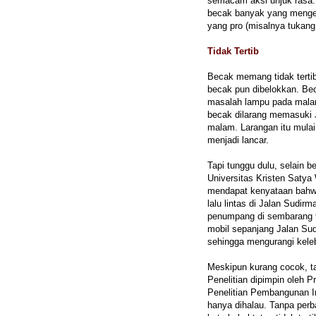
semacam aksi unjuk rasa. 
becak banyak yang mengel
yang pro (misalnya tukang
Tidak Tertib
Becak memang tidak tertib
becak pun dibelokkan. Beca
masalah lampu pada malam 
becak dilarang memasuki 
malam. Larangan itu mulai
menjadi lancar.
Tapi tunggu dulu, selain 
Universitas Kristen Satya
mendapat kenyataan bahwa
lalu lintas di Jalan Sudi
penumpang di sembarang t
mobil sepanjang Jalan Sud
sehingga mengurangi keleb
Meskipun kurang cocok, ta
Penelitian dipimpin oleh P
Penelitian Pembangunan I
hanya dihalau. Tanpa perb