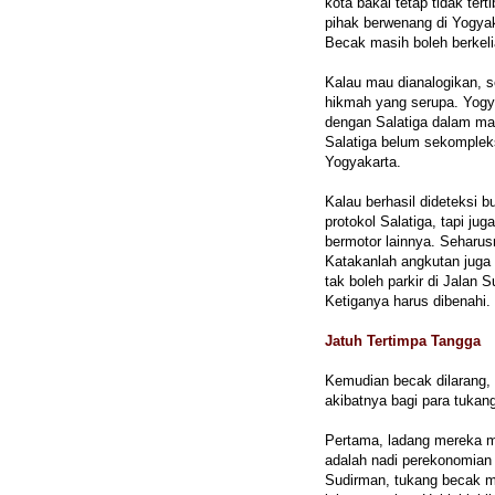
kota bakal tetap tidak te
pihak berwenang di Yogya
Becak masih boleh berkeli
Kalau mau dianalogikan, 
hikmah yang serupa. Yogy
dengan Salatiga dalam mas
Salatiga belum sekomplek
Yogyakarta.
Kalau berhasil dideteksi 
protokol Salatiga, tapi jug
bermotor lainnya. Seharus
Katakanlah angkutan juga
tak boleh parkir di Jalan S
Ketiganya harus dibenahi.
Jatuh Tertimpa Tangga
Kemudian becak dilarang, ke
akibatnya bagi para tukang
Pertama, ladang mereka me
adalah nadi perekonomian
Sudirman, tukang becak men