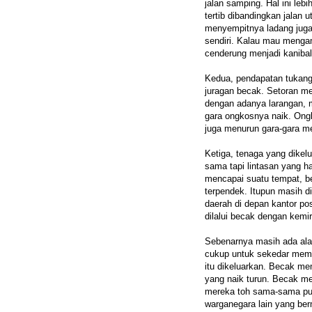
jalan samping. Hal ini lebi
tertib dibandingkan jalan
menyempitnya ladang juga
sendiri. Kalau mau menga
cenderung menjadi kaniba
Kedua, pendapatan tukang
juragan becak. Setoran m
dengan adanya larangan,
gara ongkosnya naik. Ongk
juga menurun gara-gara me
Ketiga, tenaga yang dikel
sama tapi lintasan yang ha
mencapai suatu tempat, b
terpendek. Itupun masih dib
daerah di depan kantor po
dilalui becak dengan kemi
Sebenarnya masih ada alasa
cukup untuk sekedar memb
itu dikeluarkan. Becak me
yang naik turun. Becak me
mereka toh sama-sama pun
warganegara lain yang ber