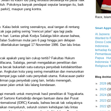
Selain itu kaum ibu yang terbiasa berbelanja ke pasar naik
uh. Pokoknya banyak pendapat seputar larangan itu, baik
 parkir), maupun yang kontra.
Race, Isla
. Kalau belok sering seenaknya, asal tangan di rentang
Smart Aggr
k juga paling sering “mencuri jalan” apa lagi pada
Al Jazeera:
hari. Lantas pihak Kodya Salatiga bikin aturan bahwa,
Wanted to 
Jalan Sudirman mulai jam 6 pagi hingga jam delapan
Dress Code
 diberlakukan tanggal 17 November 1986. Dan lalu lintas
Indonesia
terhadap K
Pemantauan
Papua
Hum
becak apakah yang lain cukup tertib? Fakultas Hukum
Indonesia: 
 Wacana, Salatiga, pernah mengadakan penelitian dan
Religious M
 becak bukanlah satu-satunya penyebab ketidaktertiban
rman. Angkutan kota yang sering menaikkan dan menurunkan
empat juga salah satu penyebab utama. Kekacauan parkir
Blog Archiv
irman juga penyebab yang lain, terlalu menengah,
►
2026
(4)
aran jalan untuk lalu lalang kendaraan.
►
2025
(1
pi menarik untuk menyimak hasil penelitian di Yogyakarta.
►
2024
(3
rof Sartono Kartodirdjo dengan bantuan dana dari Pusat
►
2023
(1
nternational (IDRC) Kanada, bahwa becak tak selayaknya
►
2022
(2
aikan menyeluruh, seluruh sistem kehidupan lalu lintas