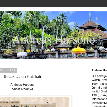
Andreas Harsono
 31, 1987
Andreas Ha
Becak, Jalan Hati-hati
Dia bekerj
Watch (New
1994, dia ik
Andreas Harsono
Jurnalis In
Suara Merdeka
Institut Stu
1995), dan 
Internation
Investigativ
(Washingto