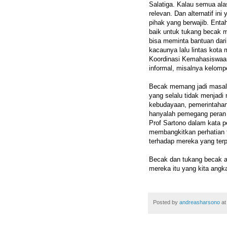
Salatiga. Kalau semua alasa
relevan. Dan alternatif in
pihak yang berwajib. Enta
baik untuk tukang becak m
bisa meminta bantuan dar
kacaunya lalu lintas kota 
Koordinasi Kemahasiswaa
informal, misalnya kelomp
Becak memang jadi masalah
yang selalu tidak menjadi m
kebudayaan, pemerintahan, 
hanyalah pemegang peran 
Prof Sartono dalam kata p
membangkitkan perhatian
terhadap mereka yang terp
Becak dan tukang becak a
mereka itu yang kita an
Posted by
andreasharsono
a