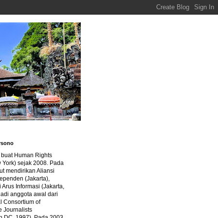
rsono
a buat Human Rights
 York) sejak 2008. Pada
ut mendirikan Aliansi
dependen (Jakarta),
di Arus Informasi (Jakarta,
jadi anggota awal dari
al Consortium of
e Journalists
n DC, 1997). Pada 2003,