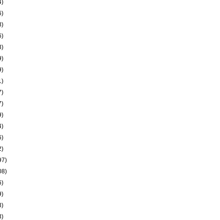
4)
6)
8)
6)
3)
9)
9)
1)
7)
7)
9)
4)
6)
2)
97)
08)
6)
9)
3)
3)