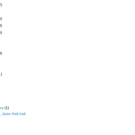
2)
5)
8)
6)
9)
1)
ary
(1)
 Jalan Hati-hati