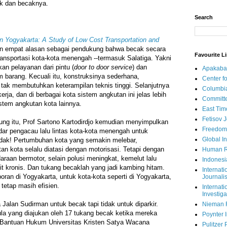
ak dan becaknya.
Search
n Yogyakarta: A Study of Low Cost Transportation and
kan empat alasan sebagai pendukung bahwa becak secara
Favourite L
ransportasi kota-kota menengah --termasuk Salatiga. Yakni
an pelayanan dari pintu (
door to door service
) dan
Apakaba
barang. Kecuali itu, konstruksinya sederhana,
Center fo
ak membutuhkan keterampilan teknis tinggi. Selanjutnya
Columbi
ja, dan di berbagai kota sistem angkutan ini jelas lebih
Committe
istem angkutan kota lainnya.
East Tim
Fetisov 
ung itu, Prof Sartono Kartodirdjo kemudian menyimpulkan
Freedom
ar pengacau lalu lintas kota-kota menengah untuk
Global In
idak! Pertumbuhan kota yang semakin melebar,
an kota selalu diatasi dengan motorisasi. Tetapi dengan
Human R
raan bermotor, selain polusi meningkat, kemelut lalu
Indonesi
kit kronis. Dan tukang becaklah yang jadi kambing hitam.
Internati
oran di Yogyakarta, untuk kota-kota seperti di Yogyakarta,
Journalis
 tetap masih efisien.
Internati
Investiga
Jalan Sudirman untuk becak tapi tidak untuk diparkir.
Nieman 
pula yang diajukan oleh 17 tukang becak ketika mereka
Poynter I
 Bantuan Hukum Universitas Kristen Satya Wacana
Pulitzer 