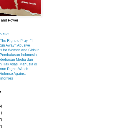
m and Power
egator
 The Right to Pray
“I
Run Away”: Abusive
s for Women and Girls in
Pembatasan Indonesia
ebebasan Media dan
 Hak Asasi Manusia di
an Rights Watch:
Violence Against
inorities
e
6)
1)
7)
7)