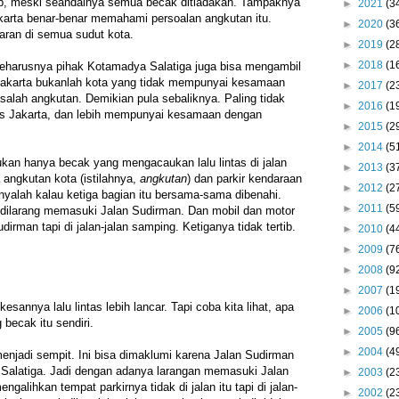
rtib, meski seandainya semua becak ditiadakan. Tampaknya
►
2021
(3
karta benar-benar memahami persoalan angkutan itu.
►
2020
(3
aran di semua sudut kota.
►
2019
(2
►
2018
(1
seharusnya pihak Kotamadya Salatiga juga bisa mengambil
akarta bukanlah kota yang tidak mempunyai kesamaan
►
2017
(2
alah angkutan. Demikian pula sebaliknya. Paling tidak
►
2016
(1
s Jakarta, dan lebih mempunyai kesamaan dengan
►
2015
(2
►
2014
(5
bukan hanya becak yang mengacaukan lalu lintas di jalan
►
2013
(3
a angkutan kota (istilahnya,
angkutan
) dan parkir kendaraan
►
2012
(2
nyalah kalau ketiga bagian itu bersama-sama dibenahi.
►
2011
(5
 dilarang memasuki Jalan Sudirman. Dan mobil dan motor
udirman tapi di jalan-jalan samping. Ketiganya tidak tertib.
►
2010
(4
►
2009
(7
►
2008
(9
►
2007
(1
sannya lalu lintas lebih lancar. Tapi coba kita lihat, apa
►
2006
(1
 becak itu sendiri.
►
2005
(9
►
2004
(4
njadi sempit. Ini bisa dimaklumi karena Jalan Sudirman
 Salatiga. Jadi dengan adanya larangan memasuki Jalan
►
2003
(2
galihkan tempat parkirnya tidak di jalan itu tapi di jalan-
►
2002
(2