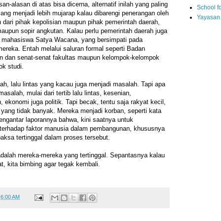
n-alasan di atas bisa dicerna, alternatif inilah yang paling
School fo
i yang menjadi lebih mujarap kalau dibarengi penerangan oleh
Yayasan
h dari pihak kepolisian maupun pihak pemerintah daerah,
aupun sopir angkutan. Kalau perlu pemerintah daerah juga
i mahasiswa Satya Wacana, yang bersimpati pada
mereka. Entah melalui saluran formal seperti Badan
n dan senat-senat fakultas maupun kelompok-kelompok
ok studi.
, lalu lintas yang kacau juga menjadi masalah. Tapi apa
asalah, mulai dari tertib lalu lintas, kesenian,
ekonomi juga politik. Tapi becak, tentu saja rakyat kecil,
yang tidak banyak. Mereka menjadi korban, seperti kata
engantar laporannya bahwa, kini saatnya untuk
 terhadap faktor manusia dalam pembangunan, khususnya
aksa tertinggal dalam proses tersebut.
dalah mereka-mereka yang tertinggal. Sepantasnya kalau
gkat, kita bimbing agar tegak kembali.
t
6:00 AM