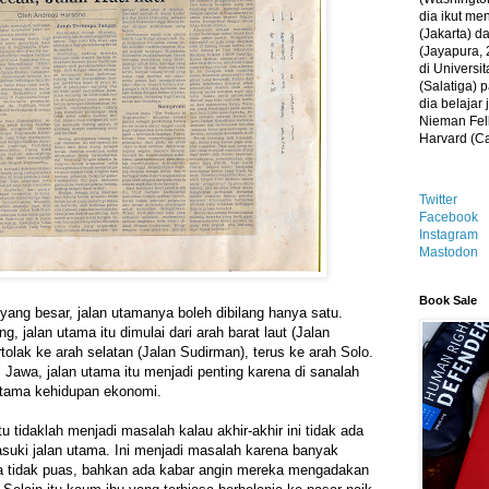
dia ikut me
(Jakarta) 
(Jayapura, 
di Universi
(Salatiga)
dia belajar
Nieman Fell
Harvard (C
Twitter
Facebook
Instagram
Mastodon
Book Sale
yang besar, jalan utamanya boleh dibilang hanya satu.
, jalan utama itu dimulai dari arah barat laut (Jalan
olak ke arah selatan (Jalan Sudirman), terus ke arah Solo.
i Jawa, jalan utama itu menjadi penting karena di sanalah
rutama kehidupan ekonomi.
tu tidaklah menjadi masalah kalau akhir-akhir ini tidak ada
suki jalan utama. Ini menjadi masalah karena banyak
 tidak puas, bahkan ada kabar angin mereka mengadakan