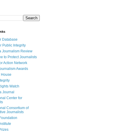
inks
r Database
r Public Integrity
a Journalism Review
e to Protect Journalists
or Action Network
Journalism Awards
 House
tegrity
ights Watch
a Journal
onal Center for
ts
onal Consortium of
tive Journalists
Foundation
nstitute
Prizes