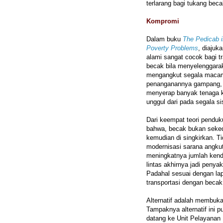
terlarang bagi tukang bec
Kompromi
Dalam buku
The Pedicab i
Poverty Problems
, diaju
alami sangat cocok bagi t
becak bila menyelenggarak
mengangkut segala macam 
penanganannya gampang, t
menyerap banyak tenaga ker
unggul dari pada segala s
Dari keempat teori penduk
bahwa, becak bukan seked
kemudian di singkirkan. T
modernisasi sarana angkut
meningkatnya jumlah kenda
lintas akhirnya jadi penya
Padahal sesuai dengan lap
transportasi dengan becak
Alternatif adalah membuka 
Tampaknya alternatif ini 
datang ke Unit Pelayanan