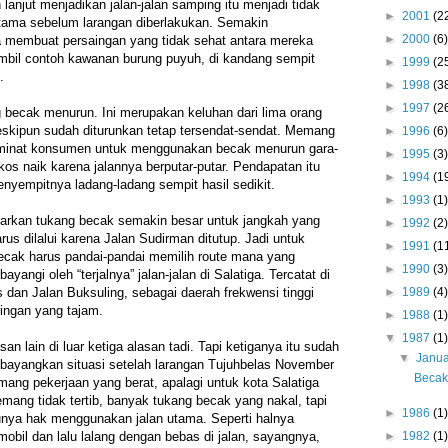
h lanjut menjadikan jalan-jalan samping itu menjadi tidak
►
2001
(2
 utama sebelum larangan diberlakukan. Semakin
►
2000
(6)
 membuat persaingan yang tidak sehat antara mereka
mbil contoh kawanan burung puyuh, di kandang sempit
►
1999
(2
l.
►
1998
(3
►
1997
(2
 becak menurun. Ini merupakan keluhan dari lima orang
eskipun sudah diturunkan tetap tersendat-sendat. Memang
►
1996
(6)
 minat konsumen untuk menggunakan becak menurun gara-
►
1995
(3)
os naik karena jalannya berputar-putar. Pendapatan itu
►
1994
(1
nyempitnya ladang-ladang sempit hasil sedikit.
►
1993
(1)
uarkan tukang becak semakin besar untuk jangkah yang
►
1992
(2)
rus dilalui karena Jalan Sudirman ditutup. Jadi untuk
►
1991
(1
ecak harus pandai-pandai memilih route mana yang
►
1990
(3)
ayangi oleh “terjalnya” jalan-jalan di Salatiga. Tercatat di
►
1989
(4)
s dan Jalan Buksuling, sebagai daerah frekwensi tinggi
ringan yang tajam.
►
1988
(1)
▼
1987
(1)
n lain di luar ketiga alasan tadi. Tapi ketiganya itu sudah
▼
Janu
ayangkan situasi setelah larangan Tujuhbelas November
Becak,
mang pekerjaan yang berat, apalagi untuk kota Salatiga
mang tidak tertib, banyak tukang becak yang nakal, tapi
►
1986
(1)
ya hak menggunakan jalan utama. Seperti halnya
►
1982
(1)
mobil dan lalu lalang dengan bebas di jalan, sayangnya,