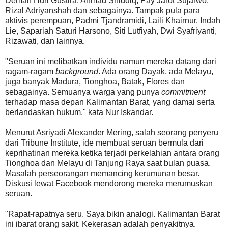
Deman Huri Gustira, Ahmad Shiddiq, Pay Jarot Sujarwo,
Rizal Adriyanshah dan sebagainya. Tampak pula para
aktivis perempuan, Padmi Tjandramidi, Laili Khairnur, Indah
Lie, Sapariah Saturi Harsono, Siti Lutfiyah, Dwi Syafriyanti,
Rizawati, dan lainnya.
"Seruan ini melibatkan individu namun mereka datang dari
ragam-ragam
background
. Ada orang Dayak, ada Melayu,
juga banyak Madura, Tionghoa, Batak, Flores dan
sebagainya. Semuanya warga yang punya
commitment
terhadap masa depan Kalimantan Barat, yang damai serta
berlandaskan hukum," kata Nur Iskandar.
Menurut Asriyadi Alexander Mering, salah seorang penyeru
dari Tribune Institute, ide membuat seruan bermula dari
keprihatinan mereka ketika terjadi perkelahian antara orang
Tionghoa dan Melayu di Tanjung Raya saat bulan puasa.
Masalah perseorangan memancing kerumunan besar.
Diskusi lewat Facebook mendorong mereka merumuskan
seruan.
"Rapat-rapatnya seru. Saya bikin analogi. Kalimantan Barat
ini ibarat orang sakit. Kekerasan adalah penyakitnya.