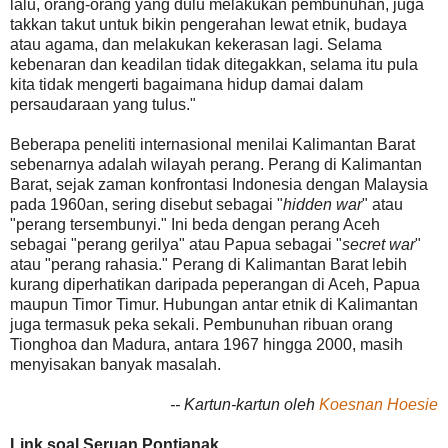
lalu, orang-orang yang dulu melakukan pembunuhan, juga
takkan takut untuk bikin pengerahan lewat etnik, budaya
atau agama, dan melakukan kekerasan lagi. Selama
kebenaran dan keadilan tidak ditegakkan, selama itu pula
kita tidak mengerti bagaimana hidup damai dalam
persaudaraan yang tulus."
Beberapa peneliti internasional menilai Kalimantan Barat
sebenarnya adalah wilayah perang. Perang di Kalimantan
Barat, sejak zaman konfrontasi Indonesia dengan Malaysia
pada 1960an, sering disebut sebagai "
hidden war
" atau
"perang tersembunyi." Ini beda dengan perang Aceh
sebagai "perang gerilya" atau Papua sebagai "
secret war
"
atau "perang rahasia." Perang di Kalimantan Barat lebih
kurang diperhatikan daripada peperangan di Aceh, Papua
maupun Timor Timur. Hubungan antar etnik di Kalimantan
juga termasuk peka sekali. Pembunuhan ribuan orang
Tionghoa dan Madura, antara 1967 hingga 2000, masih
menyisakan banyak masalah.
-- Kartun-kartun oleh
Koesnan Hoesie
Link soal Seruan Pontianak