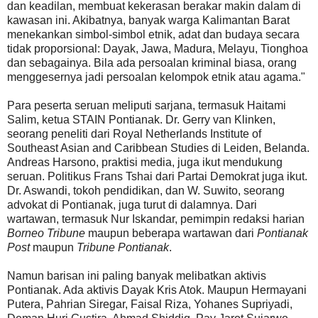
dan keadilan, membuat kekerasan berakar makin dalam di
kawasan ini. Akibatnya, banyak warga Kalimantan Barat
menekankan simbol-simbol etnik, adat dan budaya secara
tidak proporsional: Dayak, Jawa, Madura, Melayu, Tionghoa
dan sebagainya. Bila ada persoalan kriminal biasa, orang
menggesernya jadi persoalan kelompok etnik atau agama."
Para peserta seruan meliputi sarjana, termasuk Haitami
Salim, ketua STAIN Pontianak. Dr. Gerry van Klinken,
seorang peneliti dari Royal Netherlands Institute of
Southeast Asian and Caribbean Studies di Leiden, Belanda.
Andreas Harsono, praktisi media, juga ikut mendukung
seruan. Politikus Frans Tshai dari Partai Demokrat juga ikut.
Dr. Aswandi, tokoh pendidikan, dan W. Suwito, seorang
advokat di Pontianak, juga turut di dalamnya. Dari
wartawan, termasuk Nur Iskandar, pemimpin redaksi harian
Borneo Tribune
maupun beberapa wartawan dari
Pontianak
Post
maupun
Tribune Pontianak
.
Namun barisan ini paling banyak melibatkan aktivis
Pontianak. Ada aktivis Dayak Kris Atok. Maupun Hermayani
Putera, Pahrian Siregar, Faisal Riza, Yohanes Supriyadi,