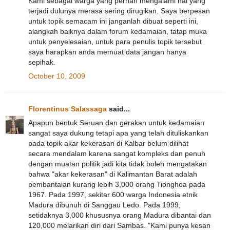
Kami sebagai warga yang pernah mengalami hal yang
terjadi dulunya merasa sering dirugikan. Saya berpesan
untuk topik semacam ini janganlah dibuat seperti ini,
alangkah baiknya dalam forum kedamaian, tatap muka
untuk penyelesaian, untuk para penulis topik tersebut
saya harapkan anda memuat data jangan hanya
sepihak.
October 10, 2009
Florentinus Salassaga
said...
Apapun bentuk Seruan dan gerakan untuk kedamaian
sangat saya dukung tetapi apa yang telah dituliskankan
pada topik akar kekerasan di Kalbar belum dilihat
secara mendalam karena sangat kompleks dan penuh
dengan muatan politik jadi kita tidak boleh mengatakan
bahwa "akar kekerasan" di Kalimantan Barat adalah
pembantaian kurang lebih 3,000 orang Tionghoa pada
1967. Pada 1997, sekitar 600 warga Indonesia etnik
Madura dibunuh di Sanggau Ledo. Pada 1999,
setidaknya 3,000 khususnya orang Madura dibantai dan
120,000 melarikan diri dari Sambas. "Kami punya kesan