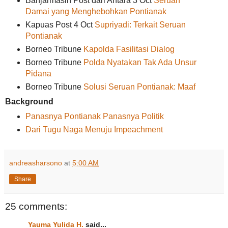
Banjarmasin Post dari Antara 3 Oct
Seruan
Damai yang Menghebohkan Pontianak
Kapuas Post 4 Oct
Supriyadi: Terkait Seruan
Pontianak
Borneo Tribune
Kapolda Fasilitasi Dialog
Borneo Tribune
Polda Nyatakan Tak Ada Unsur
Pidana
Borneo Tribune
Solusi Seruan Pontianak: Maaf
Background
Panasnya Pontianak Panasnya Politik
Dari Tugu Naga Menuju Impeachment
andreasharsono
at
5:00 AM
Share
25 comments:
Yauma Yulida H.
said...