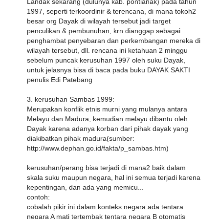
Landak sekarang (dulunya kab. pontianak) pada tahun
1997, seperti terkoordinir & terencana, di mana tokoh2
besar org Dayak di wilayah tersebut jadi target
penculikan & pembunuhan, krn dianggap sebagai
penghambat penyebaran dan perkembangan mereka di
wilayah tersebut, dll. rencana ini ketahuan 2 minggu
sebelum puncak kerusuhan 1997 oleh suku Dayak,
untuk jelasnya bisa di baca pada buku DAYAK SAKTI
penulis Edi Patebang
3. kerusuhan Sambas 1999:
Merupakan konflik etnis murni yang mulanya antara
Melayu dan Madura, kemudian melayu dibantu oleh
Dayak karena adanya korban dari pihak dayak yang
diakibatkan pihak madura(sumber:
http://www.dephan.go.id/fakta/p_sambas.htm)
kerusuhan/perang bisa terjadi di mana2 baik dalam
skala suku maupun negara, hal ini semua terjadi karena
kepentingan, dan ada yang memicu...
contoh:
cobalah pikir ini dalam konteks negara ada tentara
negara A mati tertembak tentara negara B otomatis