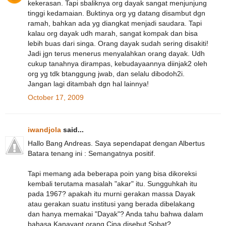
kekerasan. Tapi sbaliknya org dayak sangat menjunjung
tinggi kedamaian. Buktinya org yg datang disambut dgn
ramah, bahkan ada yg diangkat menjadi saudara. Tapi
kalau org dayak udh marah, sangat kompak dan bisa
lebih buas dari singa. Orang dayak sudah sering disakiti!
Jadi jgn terus menerus menyalahkan orang dayak. Udh
cukup tanahnya dirampas, kebudayaannya diinjak2 oleh
org yg tdk btanggung jwab, dan selalu dibodoh2i.
Jangan lagi ditambah dgn hal lainnya!
October 17, 2009
iwandjola
said...
Hallo Bang Andreas. Saya sependapat dengan Albertus
Batara tenang ini : Semangatnya positif.
Tapi memang ada beberapa poin yang bisa dikoreksi
kembali terutama masalah "akar" itu. Sungguhkah itu
pada 1967? apakah itu murni gerakan massa Dayak
atau gerakan suatu institusi yang berada dibelakang
dan hanya memakai "Dayak"? Anda tahu bahwa dalam
bahasa Kanayant orang Cina disebut Sobat?