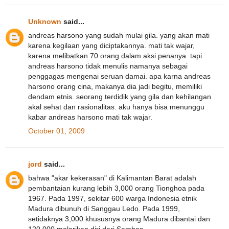
Unknown
said...
andreas harsono yang sudah mulai gila. yang akan mati
karena kegilaan yang diciptakannya. mati tak wajar,
karena melibatkan 70 orang dalam aksi penanya. tapi
andreas harsono tidak menulis namanya sebagai
penggagas mengenai seruan damai. apa karna andreas
harsono orang cina, makanya dia jadi begitu, memiliki
dendam etnis. seorang terdidik yang gila dan kehilangan
akal sehat dan rasionalitas. aku hanya bisa menunggu
kabar andreas harsono mati tak wajar.
October 01, 2009
jord
said...
bahwa "akar kekerasan" di Kalimantan Barat adalah
pembantaian kurang lebih 3,000 orang Tionghoa pada
1967. Pada 1997, sekitar 600 warga Indonesia etnik
Madura dibunuh di Sanggau Ledo. Pada 1999,
setidaknya 3,000 khususnya orang Madura dibantai dan
120,000 melarikan diri dari Sambas.