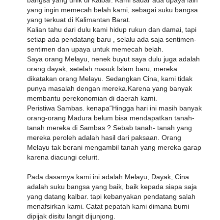
bangsa yang unik di Kalbar. Kami sadar ada upaya lain
yang ingin memecah belah kami, sebagai suku bangsa
yang terkuat di Kalimantan Barat.
Kalian tahu dari dulu kami hidup rukun dan damai, tapi
setiap ada pendatang baru , selalu ada saja sentimen-
sentimen dan upaya untuk memecah belah.
Saya orang Melayu, nenek buyut saya dulu juga adalah
orang dayak, setelah masuk Islam baru, mereka
dikatakan orang Melayu. Sedangkan Cina, kami tidak
punya masalah dengan mereka.Karena yang banyak
membantu perekonomian di daerah kami.
Peristiwa Sambas. kenapa“Hingga hari ini masih banyak
orang-orang Madura belum bisa mendapatkan tanah-
tanah mereka di Sambas ? Sebab tanah- tanah yang
mereka peroleh adalah hasil dari paksaan. Orang
Melayu tak berani mengambil tanah yang mereka garap
karena diacungi celurit.
Pada dasarnya kami ini adalah Melayu, Dayak, Cina
adalah suku bangsa yang baik, baik kepada siapa saja
yang datang kalbar. tapi kebanyakan pendatang salah
menafsirkan kami. Catat pepatah kami dimana bumi
dipijak disitu langit dijunjong.