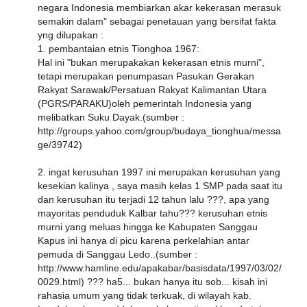
negara Indonesia membiarkan akar kekerasan merasuk
semakin dalam" sebagai penetauan yang bersifat fakta
yng dilupakan :
1. pembantaian etnis Tionghoa 1967:
Hal ini "bukan merupakakan kekerasan etnis murni",
tetapi merupakan penumpasan Pasukan Gerakan
Rakyat Sarawak/Persatuan Rakyat Kalimantan Utara
(PGRS/PARAKU)oleh pemerintah Indonesia yang
melibatkan Suku Dayak.(sumber :
http://groups.yahoo.com/group/budaya_tionghua/messa
ge/39742)
2. ingat kerusuhan 1997 ini merupakan kerusuhan yang
kesekian kalinya , saya masih kelas 1 SMP pada saat itu
dan kerusuhan itu terjadi 12 tahun lalu ???, apa yang
mayoritas penduduk Kalbar tahu??? kerusuhan etnis
murni yang meluas hingga ke Kabupaten Sanggau
Kapus ini hanya di picu karena perkelahian antar
pemuda di Sanggau Ledo..(sumber :
http://www.hamline.edu/apakabar/basisdata/1997/03/02/
0029.html) ??? ha5... bukan hanya itu sob... kisah ini
rahasia umum yang tidak terkuak, di wilayah kab.