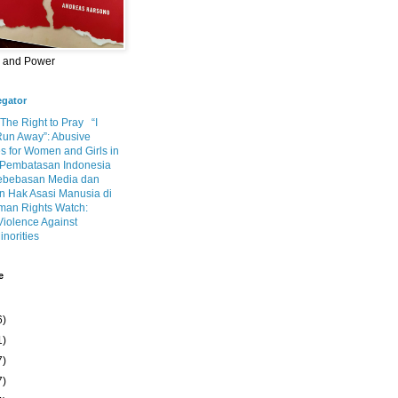
m and Power
egator
 The Right to Pray
“I
Run Away”: Abusive
s for Women and Girls in
Pembatasan Indonesia
ebebasan Media dan
 Hak Asasi Manusia di
an Rights Watch:
Violence Against
inorities
e
6)
1)
7)
7)