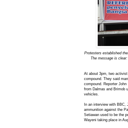
Protesters established th
The message is clear:
At about 3pm, two activis
compound. They said many 
compound. Reporter John 
from Dalmas and Brimob un
vehicles.
In an interview with BBC, 
ammunition against the Pa
Setiawan used to be the po
Wayeni taking place in A