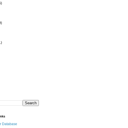
6)
9)
1)
inks
r Database