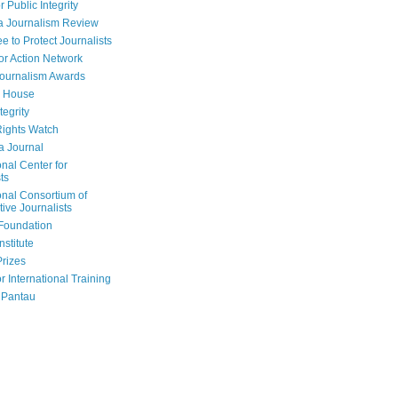
r Public Integrity
a Journalism Review
e to Protect Journalists
or Action Network
Journalism Awards
 House
tegrity
ights Watch
a Journal
onal Center for
ts
onal Consortium of
tive Journalists
Foundation
nstitute
Prizes
r International Training
 Pantau