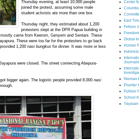
Thursday evening, at least 10,000 people
Center fo
joined the protest, assuming some male
Columbi
student activists ate more than one box.
Committe
East Tim
Thursday night, they estimated about 1,200
Fetisov 
protesters slept at the DPR Papua building in
Freedom
 mostly came from Keerom, Genyem and Sentani. These
Global In
ayapura. These were too far for the protesters to go back
Human R
 provided 1,200
nasi bungkus
for dinner. It was more or less
Indonesi
Internati
Journalis
 Jayapura were closed. The street connecting Abepura-
Internati
Investiga
Nieman 
got bigger again. The logistic people provided 8,000
nasi
Poynter I
 enough.
Pulitzer 
School fo
Yayasan