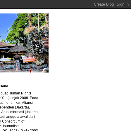
rsono
a buat Human Rights
 York) sejak 2008. Pada
ut mendirikan Aliansi
dependen (Jakarta),
di Arus Informasi (Jakarta,
jadi anggota awal dari
al Consortium of
e Journalists
n DC, 1997). Pada 2003,