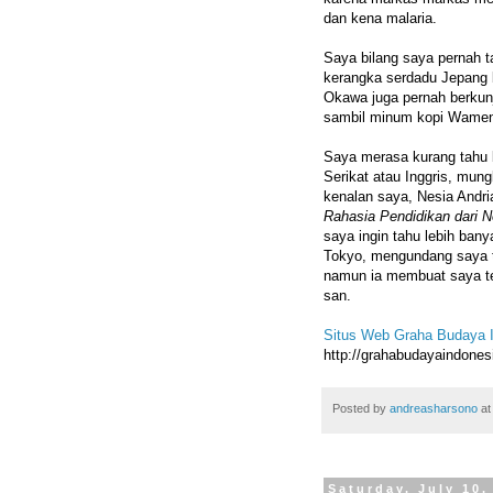
dan kena malaria.
Saya bilang saya pernah t
kerangka serdadu Jepang b
Okawa juga pernah berkun
sambil minum kopi Wamen
Saya merasa kurang tahu b
Serikat atau Inggris, mun
kenalan saya, Nesia Andri
Rahasia Pendidikan dari N
saya ingin tahu lebih ban
Tokyo, mengundang saya t
namun ia membuat saya te
san.
Situs Web Graha Budaya 
http://grahabudayaindonesi
Posted by
andreasharsono
a
Saturday, July 10,