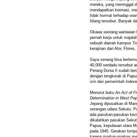
mereka, yang meninggal d
mendapatkan kremasi, me
tidak hormat terhadap ora
hilang tersebut. Banyak da
Okawa seorang wartawan k
pernah kerja untuk majala
sebuah daerah kampus Toky
kerajinan dari Alor, Flore
Saya senang bisa bertemu
40,000 serdadu tersebut a
Perang Dunia II sudah ber
dengan tengkorak di Papua
izin dari pemerintah Indo
Menurut buku
An Act of Fr
Determination in West Pa
Jepang dipusatkan di Man
serangan udara Sekutu. 
ada pasukan-pasukan keci
dikalahkan pasukan Seku
Papua, kepulauan utara M
pada 1945. Gerakan lompa
karena markas-markas mer