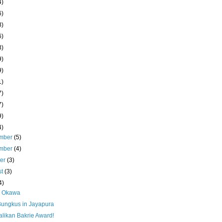
4)
6)
8)
6)
3)
9)
9)
1)
7)
7)
9)
4)
mber
(5)
mber
(4)
ber
(3)
st
(3)
4)
i Okawa
Bungkus in Jayapura
likan Bakrie Award!