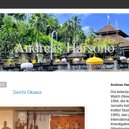
Andreas Harsono
010
Andreas Ha
Seichi Okawa
Dia bekerj
Watch (New
1994, dia ik
Jurnalis In
Institut Stu
1995), dan 
Internation
Investigativ
(Washingto