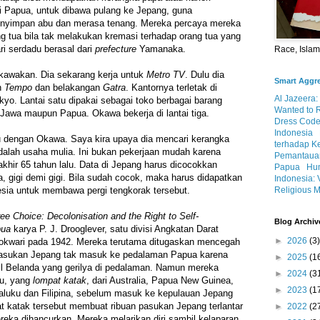
i Papua, untuk dibawa pulang ke Jepang, guna
nyimpan abu dan merasa tenang. Mereka percaya mereka
ng tua bila tak melakukan kremasi terhadap orang tua yang
ri serdadu berasal dari
prefecture
Yamanaka.
Race, Isla
awakan. Dia sekarang kerja untuk
Metro TV
. Dulu dia
Smart Aggr
h
Tempo
dan belakangan
Gatra
. Kantornya terletak di
Al Jazeera:
o. Lantai satu dipakai sebagai toko berbagai barang
Wanted to 
s, Jawa maupun Papua. Okawa bekerja di lantai tiga.
Dress Code
Indonesia
 dengan Okawa. Saya kira upaya dia mencari kerangka
terhadap K
dalah usaha mulia. Ini bukan pekerjaan mudah karena
Pemantauan
akhir 65 tahun lalu. Data di Jepang harus dicocokkan
Papua
Hum
, gigi demi gigi. Bila sudah cocok, maka harus didapatkan
Indonesia: 
Religious M
nesia untuk membawa pergi tengkorak tersebut.
ee Choice: Decolonisation and the Right to Self-
Blog Archiv
pua
karya P. J. Drooglever, satu divisi Angkatan Darat
►
2026
(3)
okwari pada 1942. Mereka terutama ditugaskan mencegah
Pasukan Jepang tak masuk ke pedalaman Papua karena
►
2025
(1
l Belanda yang gerilya di pedalaman. Namun mereka
►
2024
(3
tu, yang
lompat katak
, dari Australia, Papua New Guinea,
►
2023
(1
aluku dan Filipina, sebelum masuk ke kepulauan Jepang
t katak tersebut membuat ribuan pasukan Jepang terlantar
►
2022
(2
eka dihancurkan. Mereka melarikan diri sambil kelaparan