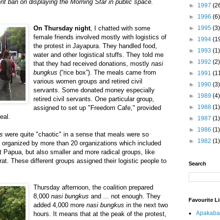
t ban on displaying the Morning Star in public space.
►
1997
(2
►
1996
(6)
On Thursday night
, I chatted with some
►
1995
(3)
female friends involved mostly with logistics of
►
1994
(1
the protest in Jayapura. They handled food,
►
1993
(1)
water and other logistical stuffs. They told me
►
1992
(2)
that they had received donations, mostly
nasi
bungkus
(“rice box”). The meals came from
►
1991
(1
various women groups and retired civil
►
1990
(3)
servants. Some donated money especially
►
1989
(4)
retired civil servants. One particular group,
►
1988
(1)
assigned to set up "Freedom Cafe," provided
eal.
►
1987
(1)
►
1986
(1)
s
were quite "chaotic" in a sense that meals were so
►
1982
(1)
e organized by more than 20 organizations which included
 Papua, but also smaller and more radical groups, like
t. These different groups assigned their logistic people to
Search
Thursday afternoon, the coalition prepared
8,000
nasi bungkus
and ... not enough. They
Favourite L
added 4,000 more
nasi bungkus
in the next two
Apakaba
hours. It means that at the peak of the protest,