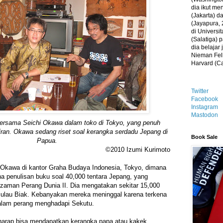
dia ikut me
(Jakarta) 
(Jayapura, 
di Universi
(Salatiga)
dia belajar
Nieman Fell
Harvard (C
Twitter
Facebook
Instagram
Mastodon
rsama Seichi Okawa dalam toko di Tokyo, yang penuh
kiran. Okawa sedang riset soal kerangka serdadu Jepang di
Book Sale
Papua.
©2010 Izumi Kurimoto
 Okawa di kantor Graha Budaya Indonesia, Tokyo, dimana
guna penulisan buku soal 40,000 tentara Jepang, yang
 zaman Perang Dunia II. Dia mengatakan sekitar 15,000
Pulau Biak. Kebanyakan mereka meninggal karena terkena
dalam perang menghadapi Sekutu.
arap bisa mendapatkan kerangka papa atau kakek