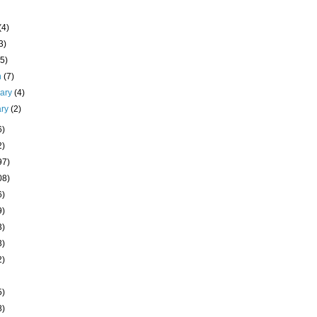
(4)
3)
(5)
h
(7)
uary
(4)
ary
(2)
6)
2)
97)
08)
6)
9)
3)
3)
2)
5)
8)