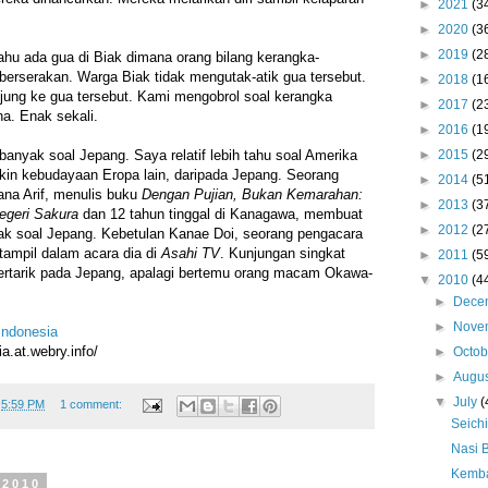
►
2021
(3
►
2020
(3
►
2019
(2
ahu ada gua di Biak dimana orang bilang kerangka-
erserakan. Warga Biak tidak mengutak-atik gua tersebut.
►
2018
(1
jung ke gua tersebut. Kami mengobrol soal kerangka
►
2017
(2
a. Enak sekali.
►
2016
(1
►
2015
(2
anyak soal Jepang. Saya relatif lebih tahu soal Amerika
gkin kebudayaan Eropa lain, daripada Jepang. Seorang
►
2014
(5
ana Arif, menulis buku
Dengan Pujian, Bukan Kemarahan:
►
2013
(3
egeri Sakura
dan 12 tahun tinggal di Kanagawa
, membuat
►
2012
(2
yak soal Jepang. Kebetulan Kanae Doi, seorang pengacara
ampil dalam acara dia di
Asahi TV
. Kunjungan singkat
►
2011
(5
rtarik pada Jepang, apalagi bertemu orang macam Okawa-
▼
2010
(4
►
Dece
►
Nove
Indonesia
a.at.webry.info/
►
Octo
►
Augu
▼
July
(
t
5:59 PM
1 comment:
Seich
Nasi 
Kemba
 2010