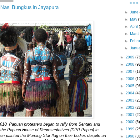
✒✒✒
Nasi Bungkus in Jayapura
►
June
►
May
(
►
April
►
Marc
►
Febr
►
Janu
►
2009
(7
►
2008
(9
►
2007
(1
►
2006
(1
►
2005
(9
►
2004
(4
►
2003
(2
►
2002
(2
►
2001
(2
►
2000
(6)
010, Papuan protesters began to rally from Sentani and
►
1999
(2
 the Papuan House of Representatives (DPR Papua) in
 painted the Morning Star flag on their bodies despite an
►
1998
(3