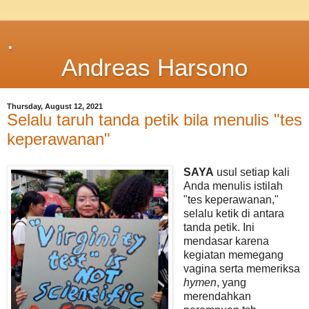
.
Andreas Harsono
Thursday, August 12, 2021
Selalu taruh tanda petik bila menulis "tes
keperawanan"
SAYA
usul setiap kali
Anda menulis istilah
"tes keperawanan,"
selalu ketik di antara
tanda petik. Ini
mendasar karena
kegiatan memegang
vagina serta memeriksa
hymen
, yang
merendahkan