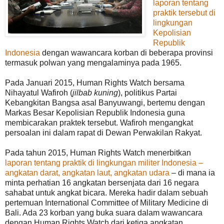
laporan tentang
praktik tersebut di
lingkungan
Kepolisian
Republik
Indonesia
dengan wawancara korban di beberapa provinsi
termasuk polwan yang mengalaminya pada 1965.
Pada Januari 2015, Human Rights Watch bersama
Nihayatul Wafiroh (
jilbab kuning
), politikus Partai
Kebangkitan Bangsa asal Banyuwangi, bertemu dengan
Markas Besar Kepolisian Republik Indonesia guna
membicarakan praktek tersebut. Wafiroh mengangkat
persoalan ini dalam rapat di Dewan Perwakilan Rakyat.
Pada tahun 2015, Human Rights Watch menerbitkan
laporan tentang praktik di lingkungan militer Indonesia –
angkatan darat, angkatan laut, angkatan udara
– di mana ia
minta perhatian 16 angkatan bersenjata dari 16 negara
sahabat untuk angkat bicara. Mereka hadir dalam sebuah
pertemuan International Committee of Military Medicine di
Bali. Ada 23 korban yang buka suara dalam wawancara
dengan Human Rights Watch dari ketiga angkatan.