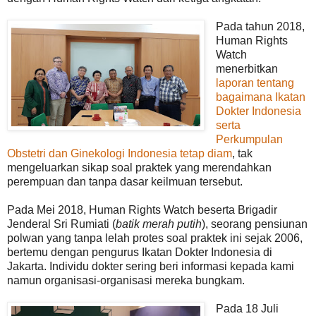
Pada tahun 2018,
Human Rights
Watch
menerbitkan
laporan tentang
bagaimana Ikatan
Dokter Indonesia
serta
Perkumpulan
Obstetri dan Ginekologi Indonesia tetap diam
, tak
mengeluarkan sikap soal praktek yang merendahkan
perempuan dan tanpa dasar keilmuan tersebut.
Pada Mei 2018, Human Rights Watch beserta Brigadir
Jenderal Sri Rumiati (
batik merah putih
), seorang pensiunan
polwan yang tanpa lelah protes soal praktek ini sejak 2006,
bertemu dengan pengurus Ikatan Dokter Indonesia di
Jakarta. Individu dokter sering beri informasi kepada kami
namun organisasi-organisasi mereka bungkam.
Pada 18 Juli