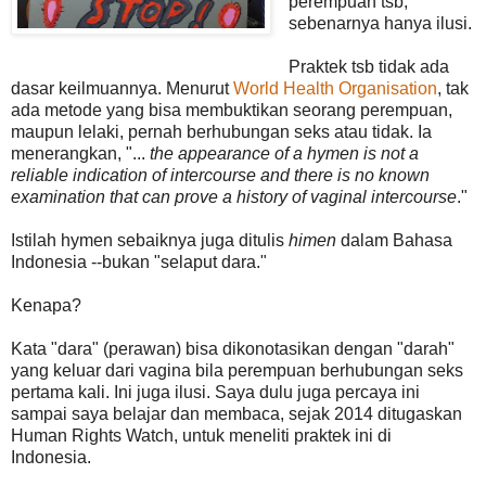
perempuan tsb,
sebenarnya hanya ilusi.
Praktek tsb tidak ada
dasar keilmuannya. Menurut
World Health Organisation
, tak
ada metode yang bisa membuktikan seorang perempuan,
maupun lelaki, pernah berhubungan seks atau tidak. Ia
menerangkan, "...
the appearance of a hymen is not a
reliable indication of intercourse and there is no known
examination that can prove a history of vaginal intercourse
."
Istilah hymen sebaiknya juga ditulis
himen
dalam Bahasa
Indonesia --bukan "selaput dara."
Kenapa?
Kata "dara" (perawan) bisa dikonotasikan dengan "darah"
yang keluar dari vagina bila perempuan berhubungan seks
pertama kali. Ini juga ilusi. Saya dulu juga percaya ini
sampai saya belajar dan membaca, sejak 2014 ditugaskan
Human Rights Watch, untuk meneliti praktek ini di
Indonesia.