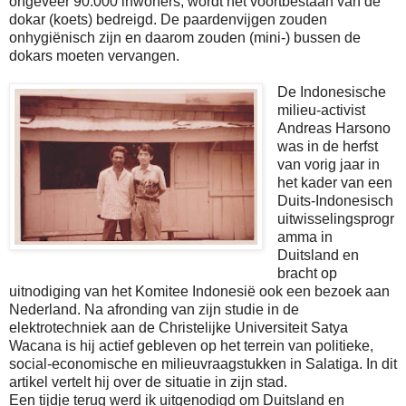
ongeveer 90.000 inwoners, wordt het voortbestaan van de
dokar (koets) bedreigd. De paardenvijgen zouden
onhygiënisch zijn en daarom zouden (mini-) bussen de
dokars moeten vervangen.
De Indonesische
milieu-activist
Andreas Harsono
was in de herfst
van vorig jaar in
het kader van een
Duits-Indonesisch
uitwisselingsprogr
amma in
Duitsland en
bracht op
uitnodiging van het Komitee Indonesië ook een bezoek aan
Nederland. Na afronding van zijn studie in de
elektrotechniek aan de Christelijke Universiteit Satya
Wacana is hij actief gebleven op het terrein van politieke,
social-economische en milieuvraagstukken in Salatiga. In dit
artikel vertelt hij over de situatie in zijn stad.
Een tijdje terug werd ik uitgenodigd om Duitsland en