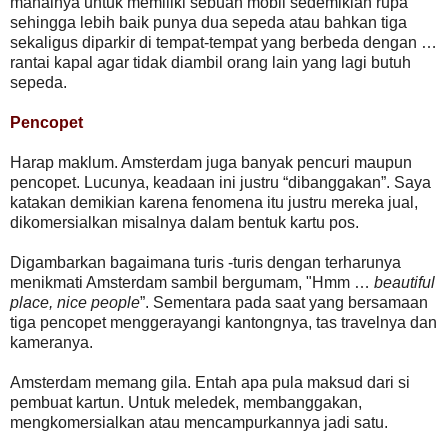
mahalnya untuk memiliki sebuah mobil sedemikian rupa
sehingga lebih baik punya dua sepeda atau bahkan tiga
sekaligus diparkir di tempat-tempat yang berbeda dengan …
rantai kapal agar tidak diambil orang lain yang lagi butuh
sepeda.
Pencopet
Harap maklum. Amsterdam juga banyak pencuri maupun
pencopet. Lucunya, keadaan ini justru “dibanggakan”. Saya
katakan demikian karena fenomena itu justru mereka jual,
dikomersialkan misalnya dalam bentuk kartu pos.
Digambarkan bagaimana turis -turis dengan terharunya
menikmati Amsterdam sambil bergumam, "Hmm …
beautiful
place, nice people
”. Sementara pada saat yang bersamaan
tiga pencopet menggerayangi kantongnya, tas travelnya dan
kameranya.
Amsterdam memang gila. Entah apa pula maksud dari si
pembuat kartun. Untuk meledek, membanggakan,
mengkomersialkan atau mencampurkannya jadi satu.