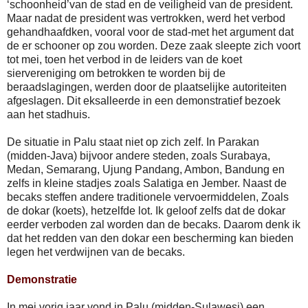
‘schoonheid’van de stad en de veiligheid van de president.
Maar nadat de president was vertrokken, werd het verbod
gehandhaafdken, vooral voor de stad-met het argument dat
de er schooner op zou worden. Deze zaak sleepte zich voort
tot mei, toen het verbod in de leiders van de koet
siervereniging om betrokken te worden bij de
beraadslagingen, werden door de plaatselijke autoriteiten
afgeslagen. Dit eksalleerde in een demonstratief bezoek
aan het stadhuis.
De situatie in Palu staat niet op zich zelf. In Parakan
(midden-Java) bijvoor andere steden, zoals Surabaya,
Medan, Semarang, Ujung Pandang, Ambon, Bandung en
zelfs in kleine stadjes zoals Salatiga en Jember. Naast de
becaks steffen andere traditionele vervoermiddelen, Zoals
de dokar (koets), hetzelfde lot. Ik geloof zelfs dat de dokar
eerder verboden zal worden dan de becaks. Daarom denk ik
dat het redden van den dokar een bescherming kan bieden
legen het verdwijnen van de becaks.
Demonstratie
In mei vorig jaar vond in Palu (midden-Sulawesi) een