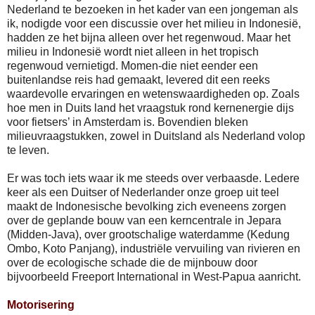
Nederland te bezoeken in het kader van een jongeman als
ik, nodigde voor een discussie over het milieu in Indonesië,
hadden ze het bijna alleen over het regenwoud. Maar het
milieu in Indonesië wordt niet alleen in het tropisch
regenwoud vernietigd. Momen-die niet eender een
buitenlandse reis had gemaakt, levered dit een reeks
waardevolle ervaringen en wetenswaardigheden op. Zoals
hoe men in Duits land het vraagstuk rond kernenergie dijs
voor fietsers’ in Amsterdam is. Bovendien bleken
milieuvraagstukken, zowel in Duitsland als Nederland volop
te leven.
Er was toch iets waar ik me steeds over verbaasde. Ledere
keer als een Duitser of Nederlander onze groep uit teel
maakt de Indonesische bevolking zich eveneens zorgen
over de geplande bouw van een kerncentrale in Jepara
(Midden-Java), over grootschalige waterdamme (Kedung
Ombo, Koto Panjang), industriële vervuiling van rivieren en
over de ecologische schade die de mijnbouw door
bijvoorbeeld Freeport International in West-Papua aanricht.
Motorisering