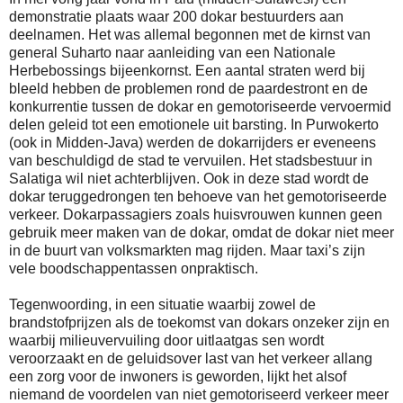
demonstratie plaats waar 200 dokar bestuurders aan
deelnamen. Het was allemal begonnen met de kirnst van
general Suharto naar aanleiding van een Nationale
Herbebossings bijeenkornst. Een aantal straten werd bij
bleeld hebben de problemen rond de paardestront en de
konkurrentie tussen de dokar en gemotoriseerde vervoermid
delen geleid tot een emotionele uit barsting. In Purwokerto
(ook in Midden-Java) werden de dokarrijders er eveneens
van beschuldigd de stad te vervuilen. Het stadsbestuur in
Salatiga wil niet achterblijven. Ook in deze stad wordt de
dokar teruggedrongen ten behoeve van het gemotoriseerde
verkeer. Dokarpassagiers zoals huisvrouwen kunnen geen
gebruik meer maken van de dokar, omdat de dokar niet meer
in de buurt van volksmarkten mag rijden. Maar taxi’s zijn
vele boodschappentassen onpraktisch.
Tegenwoording, in een situatie waarbij zowel de
brandstofprijzen als de toekomst van dokars onzeker zijn en
waarbij milieuvervuiling door uitlaatgas sen wordt
veroorzaakt en de geluidsover last van het verkeer allang
een zorg voor de inwoners is geworden, lijkt het alsof
niemand de voordelen van niet gemotoriseerd verkeer meer