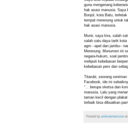
guna mengenang keberania
hak asasi manusia. Saya ki
Bonjol, kota Batu, terlet
tempat merenung untuk t
hak asasi manusia.
Munir, saya kira, salah sa
salah satu daya tarik kot
agro --apel dan jambu-- 
Merenung. Monumen ini sey
negara-hukum, soal pentin
meliputi kebebasan berpe
kebebasan pers dan sebag
Titarubi, seorang seniman
Facebook, ide ini sebaikn
"... berupa sketsa dan kon
manusia. Lalu yang mena
taman kecil dengan plakat 
terbaik bisa dibuatkan pa
Posted by
andreasharsono
a