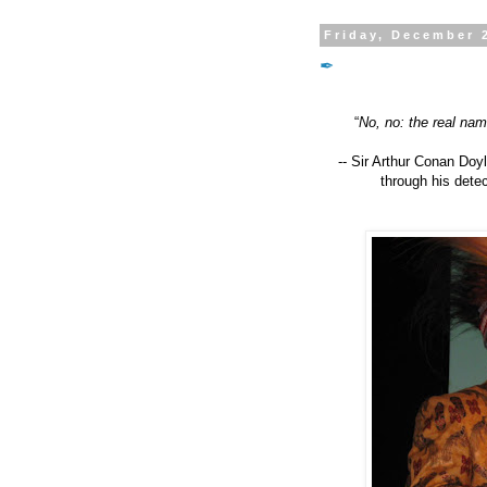
Friday, December 
✒
“
No, no: the real nam
-- Sir Arthur Conan Do
through his dete