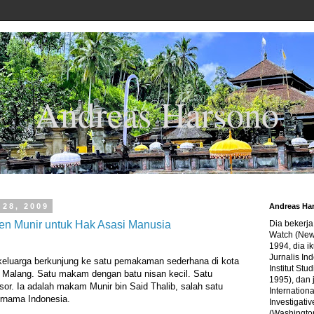
Andreas Harsono
28, 2009
Andreas Ha
n Munir untuk Hak Asasi Manusia
Dia bekerj
Watch (New
1994, dia ik
Jurnalis In
eluarga berkunjung ke satu pemakaman sederhana di kota
Institut Stu
ri Malang. Satu makam dengan batu nisan kecil. Satu
1995), dan 
r. Ia adalah makam Munir bin Said Thalib, salah satu
Internation
ernama Indonesia.
Investigativ
(Washingto