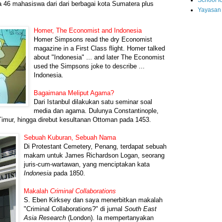
School fo
a 46 mahasiswa dari dari berbagai kota Sumatera plus
Yayasan
Homer, The Economist and Indonesia
Homer Simpsons read the dry Economist
magazine in a First Class flight. Homer talked
about "Indonesia" ... and later The Economist
used the Simpsons joke to describe ...
Indonesia.
Bagaimana Meliput Agama?
Dari Istanbul dilakukan satu seminar soal
media dan agama. Dulunya Constantinople,
imur, hingga direbut kesultanan Ottoman pada 1453.
Sebuah Kuburan, Sebuah Nama
Di Protestant Cemetery, Penang, terdapat sebuah
makam untuk James Richardson Logan, seorang
juris-cum-wartawan, yang menciptakan kata
Indonesia
pada 1850.
Makalah
Criminal Collaborations
S. Eben Kirksey dan saya menerbitkan makalah
"Criminal Collaborations?" di jurnal
South East
Asia Research
(London). Ia mempertanyakan