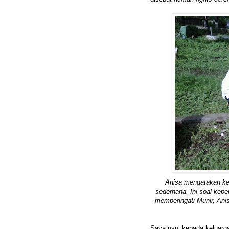
Anisa mengatakan kel
sederhana. Ini soal kep
memperingati Munir, An
Saya usul kepada keluarga