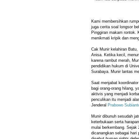
Kami membersihkan rumpu
juga cerita soal longsor 
Pinggiran makam rontok. K
menikmati kripik dan men
Cak Munir kelahiran Batu
Anisa. Ketika kecil, menu
karena rambut merah, Muni
pendidikan hukum di Univer
Surabaya. Munir lantas me
Saat menjabat koordinato
bagi orang-orang hilang, y
aktivis yang menjadi korb
penculikan itu menjadi a
Jenderal
Prabowo Subiant
Munir dibunuh sesudah jat
keterbukaan serta harapan
mulai berkembang. Sejak 
dicanangkan sebagai hari 
disebut
human rights defe