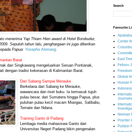
Search
Favourite L
Apakaba
ato menerima Yap Thiam Hien award di Hotel Borobudur,
Center fo
009. Sepuluh tahun lalu, penghargaan ini juga diberikan
Columbi
kepada Papua:
Yosepha Alomang
.
Committe
East Tim
imantan Barat
Fetisov 
ianak dan Singkawang mengeluarkan Seruan Pontianak,
ati dengan tradisi kekerasan di Kalimantan Barat.
Freedom
Global In
Dari Sabang Sampai Merauke
Human R
Berkelana dari Sabang ke Merauke,
Indonesi
wawancara dan riset buku. Ia termasuk tujuh
Internati
pulau besar, dari Sumatera hingga Papua, plus
Journalis
puluhan pulau kecil macam Miangas, Salibabu,
Internati
Ternate dan Ndana.
Investiga
Nieman 
Training Ganto di Padang
Poynter I
Lembaga media mahasiswa Ganto dari
Pulitzer 
Universitas Negeri Padang bikin pengenalan