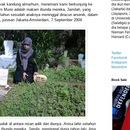
 kakak kandung almarhum, menemani kami berkunjung ke
dia ikut me
(Jakarta) 
 Munir adalah makam ibunda mereka, Jamilah, yang
(Jayapura, 
a tahun sesudah anaknya meninggal diracun arsenik, dalam
di Universi
, jurusan Jakarta-Amsterdam, 7 September 2004.
(Salatiga)
dia belajar
Nieman Fell
Harvard (C
Twitter
Facebook
Instagram
Mastodon
Book Sale
duduk di antara nisan adik dan ibunya. Anisa lahir setahun
. Ibunda mereka, Jamila, meninggal dunia tahun lalu, lima