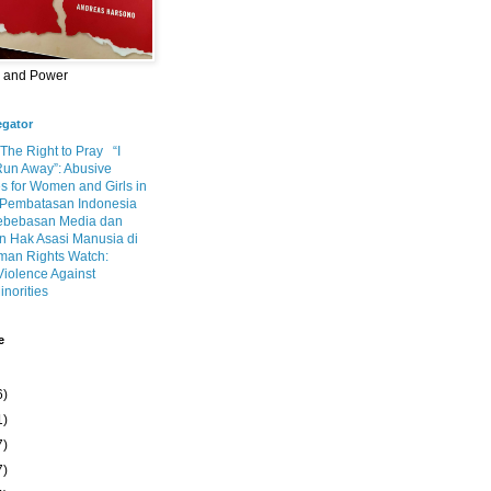
m and Power
egator
 The Right to Pray
“I
Run Away”: Abusive
s for Women and Girls in
Pembatasan Indonesia
ebebasan Media dan
 Hak Asasi Manusia di
an Rights Watch:
Violence Against
inorities
e
6)
1)
7)
7)