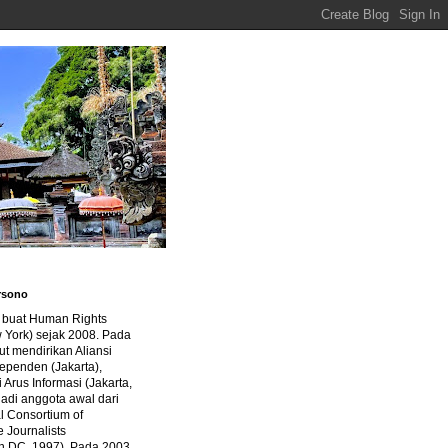
rsono
a buat Human Rights
 York) sejak 2008. Pada
ut mendirikan Aliansi
dependen (Jakarta),
di Arus Informasi (Jakarta,
jadi anggota awal dari
al Consortium of
e Journalists
n DC, 1997). Pada 2003,