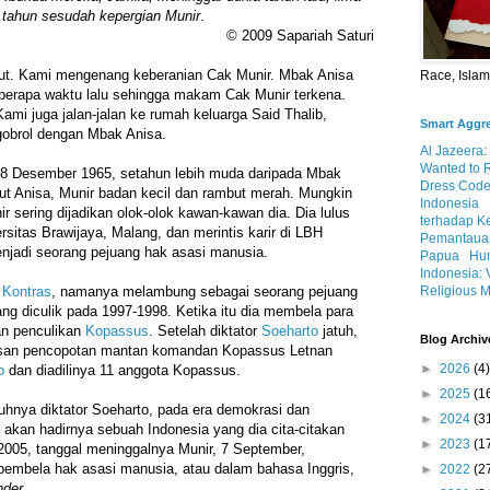
tahun sesudah kepergian Munir
.
© 2009 Sapariah Saturi
t. Kami mengenang keberanian Cak Munir. Mbak Anisa
Race, Isla
beberapa waktu lalu sehingga makam Cak Munir terkena.
ami juga jalan-jalan ke rumah keluarga Said Thalib,
Smart Aggr
gobrol dengan Mbak Anisa.
Al Jazeera:
Wanted to 
, 8 Desember 1965, setahun lebih muda daripada Mbak
Dress Code
rut Anisa, Munir badan kecil dan rambut merah. Mungkin
Indonesia
r sering dijadikan olok-olok kawan-kawan dia. Dia lulus
terhadap K
sitas Brawijaya, Malang, dan merintis karir di LBH
Pemantauan
njadi seorang pejuang hak asasi manusia.
Papua
Hum
Indonesia: 
Religious M
r
Kontras
, namanya melambung sebagai seorang pejuang
ang diculik pada 1997-1998. Ketika itu dia membela para
an penculikan
Kopassus
. Setelah diktator
Soeharto
jatuh,
Blog Archiv
lasan pencopotan mantan komandan Kopassus Letnan
►
2026
(4)
o
dan diadilinya 11 anggota Kopassus.
►
2025
(1
uhnya diktator Soeharto, pada era demokrasi dan
►
2024
(3
 akan hadirnya sebuah Indonesia yang dia cita-citakan
►
2023
(1
2005, tanggal meninggalnya Munir, 7 September,
pembela hak asasi manusia, atau dalam bahasa Inggris,
►
2022
(2
nder
.