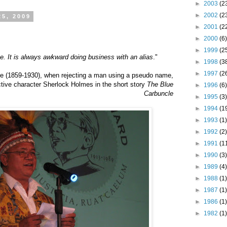
►
2003
(2
►
2002
(2
25, 2009
►
2001
(2
►
2000
(6)
►
1999
(2
e. It is always awkward doing business with an alias
."
►
1998
(3
►
1997
(2
yle (1859-1930), when rejecting a man using a pseudo name,
ctive character Sherlock Holmes in the short story
The Blue
►
1996
(6)
Carbuncle
►
1995
(3)
►
1994
(1
►
1993
(1)
►
1992
(2)
►
1991
(1
►
1990
(3)
►
1989
(4)
►
1988
(1)
►
1987
(1)
►
1986
(1)
►
1982
(1)