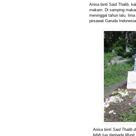
Anisa binti Said Thalib,
makam. Di samping makam
meninggal tahun lalu, lim
pesawat Garuda Indonesia
Anisa binti Said Thalib 
lebih tua daripada Munir