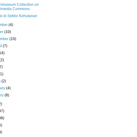
nmuseum Collection on
kimedia Commons
si di Sektor Kehutanan
mber
(4)
ber
(10)
ember
(10)
st
(7)
14)
(2)
7)
(1)
h
(2)
uary
(4)
ary
(8)
2)
97)
08)
6)
9)