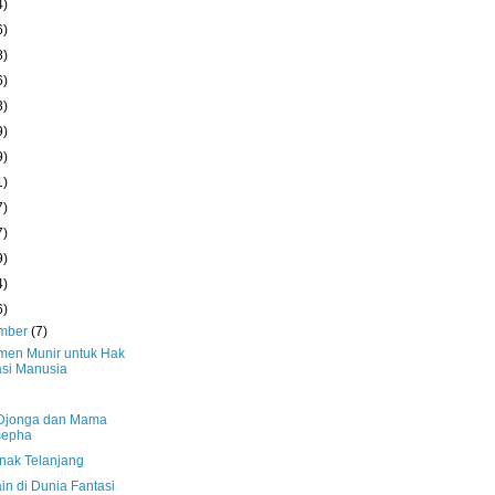
4)
6)
8)
6)
3)
9)
9)
1)
7)
7)
9)
4)
6)
mber
(7)
en Munir untuk Hak
si Manusia
Djonga dan Mama
sepha
nak Telanjang
in di Dunia Fantasi