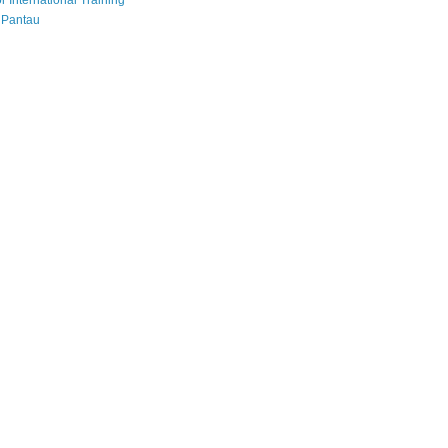
r International Training
 Pantau