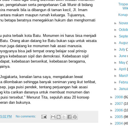
Trope
n, pengetahuan serta pengorbanan Cak Munir di bidang
Wi
ra menarik bila ia dibangun di taman kecil, Jl. Imam
Korup
ak antara makam maupun rumah keluarga. Tujuannya,
ahu betapa beratnya menegakkan hukum dan menghormati
►
Nove
►
Octo
tu putra terbaik kota Batu. Monumen ini harus bisa menjadi
►
Sept
a Batu. Orang akan datang ke Batu bukan saja untuk wisata
►
Augu
namun juga datang ke monumen hak asasi manusia.
►
July
(
ogyanya bisa jadi tempat orang belajar soal prinsip
►
June
gnya kebebasan sipil dan demokrasi. Kebebasan sipil
ndapat, kebebasan berserikat, kebebasan beragama,
►
May
(
ainya.
►
April
►
Marc
 Jogjakarta, kenalan lama saya, mengatakan lewat
ya dilombakan sehingga banyak seniman yang ikut terlibat,
►
Febr
sep, juga puisi pendek, tentang perjuangan hak asasi
►
Janu
ng kita carikan dananya untuk membuat monumen dan
►
2008
(9
puisi tersebut." Menurut Tita, sepuluh atau 20 konsep
meran dan bukunya.
►
2007
(1
►
2006
(1
t
5:02 PM
No comments:
►
2005
(9
►
2004
(4