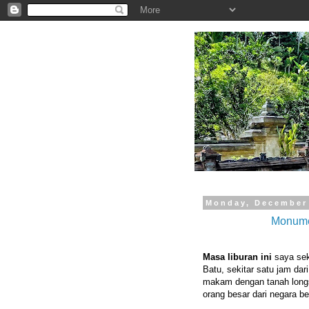
.
Monday, December 
Monume
Masa liburan ini
saya sek
Batu, sekitar satu jam da
makam dengan tanah longso
orang besar dari negara b