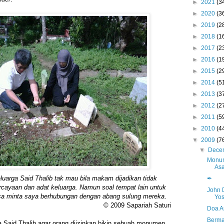
►
2021
(3
►
2020
(3
►
2019
(2
►
2018
(1
►
2017
(2
►
2016
(1
►
2015
(2
►
2014
(5
►
2013
(3
►
2012
(2
►
2011
(5
►
2010
(4
▼
2009
(7
▼
Dece
Monum
Asa
uarga Said Thalib tak mau bila makam dijadikan tidak
✒
ercayaan dan adat keluarga. Namun soal tempat lain untuk
John 
isa minta saya berhubungan dengan abang sulung mereka
.
Yo
© 2009 Sapariah Saturi
Doa A
Berma
 Said Thalib agar orang diizinkan bikin sebuah monumen