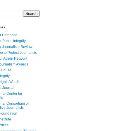
inks
r Database
r Public Integrity
a Journalism Review
e to Protect Journalists
or Action Network
Journalism Awards
 House
tegrity
ights Watch
a Journal
onal Center for
ts
onal Consortium of
tive Journalists
Foundation
nstitute
Prizes