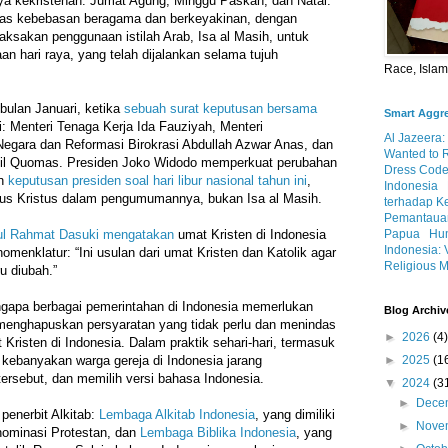
ya kekristenan: Jumat Agung, Minggu Paskah, dan Natal.
tas kebebasan beragama dan berkeyakinan, dengan
aksakan penggunaan istilah Arab, Isa al Masih, untuk
n hari raya, yang telah dijalankan selama tujuh
Race, Isla
 bulan Januari, ketika
sebuah surat keputusan bersama
Smart Aggr
i: Menteri Tenaga Kerja Ida Fauziyah, Menteri
Al Jazeera:
egara dan Reformasi Birokrasi Abdullah Azwar Anas, dan
Wanted to 
lil Quomas. Presiden Joko Widodo memperkuat perubahan
Dress Code
an
keputusan presiden soal hari libur nasional tahun ini
,
Indonesia
s Kristus dalam pengumumannya, bukan Isa al Masih.
terhadap K
Pemantauan
ul Rahmat Dasuki
mengatakan
umat Kristen di Indonesia
Papua
Hum
Indonesia: 
menklatur: “Ini usulan dari umat Kristen dan Katolik agar
Religious M
u diubah.”
gapa berbagai pemerintahan di Indonesia memerlukan
Blog Archiv
menghapuskan persyaratan yang tidak perlu dan menindas
►
2026
(4)
Kristen di Indonesia. Dalam praktik sehari-hari, termasuk
 kebanyakan warga gereja di Indonesia jarang
►
2025
(1
rsebut, dan memilih versi bahasa Indonesia.
▼
2024
(3
►
Dece
penerbit Alkitab:
Lembaga Alkitab Indonesia
, yang dimiliki
►
Nove
nominasi Protestan, dan
Lembaga Biblika Indonesia
, yang