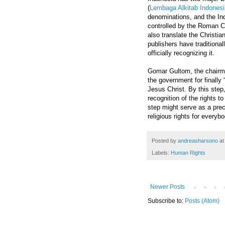
(
Lembaga Alkitab Indonesi
denominations, and the Indo
controlled by the Roman C
also translate the Christi
publishers have traditiona
officially recognizing it.
Gomar Gultom, the chairm
the government for finally 
Jesus Christ. By this step
recognition of the rights t
step might serve as a prec
religious rights for everybo
Posted by
andreasharsono
a
Labels:
Human Rights
Newer Posts
Subscribe to:
Posts (Atom)