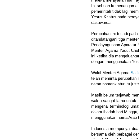
mereka merayakan hari ra
Ini sebuah kemenangan a
pemerintah tidak lagi mem
Yesus Kristus pada perayaa
dasawarsa.
Perubahan ini terjadi pada
ditandatangani tiga menter
Pendayagunaan Aparatur N
Menteri Agama Yaqut Cho
ini ketika dia mengeluark
dengan menggunakan Yesu
Wakil Menteri Agama
Saif
telah meminta perubahan no
nama nomenklatur itu justr
Masih belum terjawab men
waktu sangat lama untuk 
mengenai terminologi umat 
dalam ibadah hari Minggu,
menggunakan nama Arab te
Indonesia mempunyai dua 
bersama oleh berbagai de