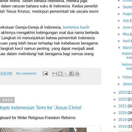
►
Octo
Katolik Roma. Selain bahasa Indonesia, mereka juga
dalam ratusan bahasa suku di Indonesia. Kedua penerbit
►
Sept
lah Yesus Kristus, meskipun pemerintah tak secara resmi
►
Augu
►
July
(
ekutuan Gereja-Gereja di Indonesia,
berterima kasih
►
June
 akhirnya mengakhiri kebingungan soal dua nama berbeda
►
May
(
 Langkah ini menunjukkan bahwa pemerintah Indonesia
►
April
uan yang lebih besar terhadap hak kebebasan beragama
▼
Marc
langkah kecil namun penting, yang dapat menjadi awal
 luas dalam melindungi hak beragama bagi semua orang.
Indone
Ind
Indone
Ind
t
3:00 PM
No comments:
►
Febr
►
Janu
►
2023
(1
►
2022
(2
, 2024
►
2021
(3
dopts Indonesian Term for ‘Jesus Christ’
►
2020
(3
gboard for Wider Religious-Freedom Reforms
►
2019
(2
►
2018
(1