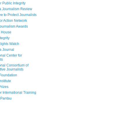
r Public Integrity
a Journalism Review
e to Protect Journalists
or Action Network
Journalism Awards
 House
tegrity
ights Watch
a Journal
onal Center for
ts
onal Consortium of
tive Journalists
Foundation
nstitute
Prizes
r International Training
 Pantau