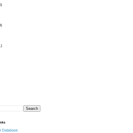
6)
9)
1)
inks
r Database