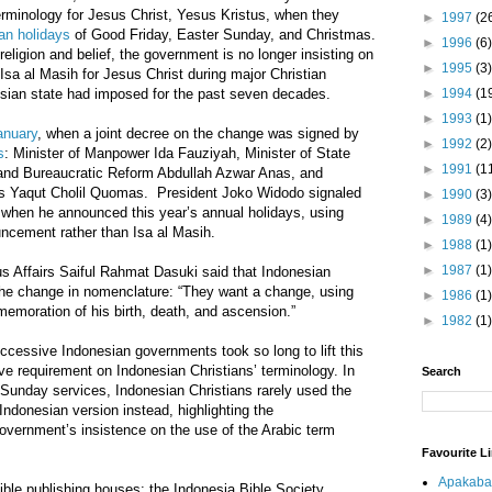
terminology for Jesus Christ, Yesus Kristus, when they
►
1997
(2
ian holidays
of Good Friday, Easter Sunday, and Christmas.
►
1996
(6)
 religion and belief, the government is no longer insisting on
►
1995
(3)
 Isa al Masih for Jesus Christ during major Christian
esian state had imposed for the past seven decades.
►
1994
(1
►
1993
(1)
anuary
, when a joint decree on the change was signed by
►
1992
(2)
s
: Minister of Manpower Ida Fauziyah, Minister of State
►
1991
(1
d Bureaucratic Reform Abdullah Azwar Anas, and
airs Yaqut Cholil Quomas. President Joko Widodo signaled
►
1990
(3)
 when he announced this year’s annual holidays, using
►
1989
(4)
uncement rather than Isa al Masih.
►
1988
(1)
►
1987
(1)
us Affairs Saiful Rahmat Dasuki said that Indonesian
the change in nomenclature: “They want a change, using
►
1986
(1)
memoration of his birth, death, and ascension.”
►
1982
(1)
cessive Indonesian governments took so long to lift this
e requirement on Indonesian Christians’ terminology. In
Search
in Sunday services, Indonesian Christians rarely used the
Indonesian version instead, highlighting the
overnment’s insistence on the use of the Arabic term
Favourite L
Apakaba
ble publishing houses: the Indonesia Bible Society