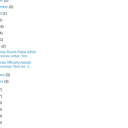
ber
(2)
ember
(2)
st
(1)
1)
(4)
4)
(1)
h
(2)
sia Resmi Pakai Istilah
onesia untuk ‘Yes...
sia Officially Adopts
onesian Term for ‘J...
uary
(3)
ary
(3)
7)
7)
4)
6)
8)
6)