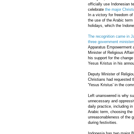
officially use Indonesian 
celebrate
the major Christ
In a victory for freedom of
the use of the Arabic term
holidays, which the Indon
The recognition came in J
three government minister
Apparatus Empowerment an
Minister of Religious Aff
his support for the change
Yesus Kristus in his anno
Deputy Minister of Religio
Christians had requested 
'Yesus Kristus' in the com
Left unanswered is why suc
unnecessary and oppressiv
daily practice, including 
Arabic term, choosing the 
unreasonableness of the g
during festivities.
Indonesia has two major Bi