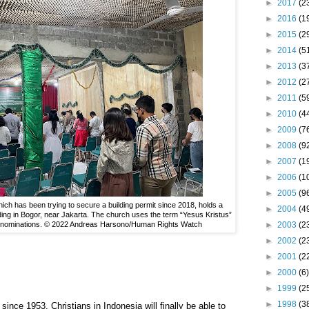
►
2017
(2
►
2016
(1
►
2015
(2
►
2014
(5
►
2013
(3
►
2012
(2
►
2011
(5
►
2010
(4
►
2009
(7
►
2008
(9
►
2007
(1
►
2006
(1
►
2005
(9
hich has been trying to secure a building permit since 2018, holds a
►
2004
(4
lding in Bogor, near Jakarta. The church uses the term “Yesus Kristus”
►
2003
(2
denominations. © 2022 Andreas Harsono/Human Rights Watch
►
2002
(2
►
2001
(2
►
2000
(6)
►
1999
(2
►
1998
(3
e since 1953, Christians in Indonesia will finally be able to