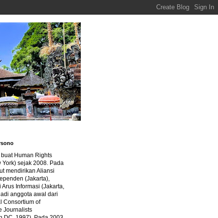
rsono
a buat Human Rights
 York) sejak 2008. Pada
ut mendirikan Aliansi
dependen (Jakarta),
di Arus Informasi (Jakarta,
jadi anggota awal dari
al Consortium of
e Journalists
n DC, 1997). Pada 2003,