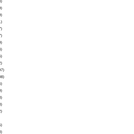
3)
9)
9)
1)
7)
7)
9)
4)
6)
2)
97)
08)
6)
9)
3)
3)
2)
5)
8)