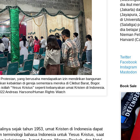
dia ikut me
(Jakarta) 
(Jayapura, 
di Universi
(Salatiga)
dia belajar
Nieman Fell
Harvard (C
Twitter
Facebook
Instagram
Mastodon
k Protestan, yang berusaha mendapatkan izin mendirikan bangunan
an kebaktian di gereja sementara mereka di Cilebut Barat, Bogor.
Book Sale
stilah “Yesus Kristus” seperti kebanyakan umat Kristen di Indonesia.
022 Andreas Harsono/Human Rights Watch
alinya sejak tahun 1953, umat Kristen di Indonesia dapat
 terminologi bahasa Indonesia untuk Yesus Kristus, saat