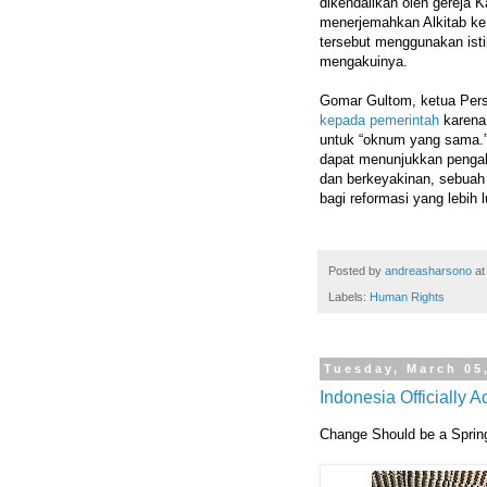
dikendalikan oleh gereja 
menerjemahkan Alkitab ke 
tersebut menggunakan isti
mengakuinya.
Gomar Gultom, ketua Pers
kepada pemerintah
karena
untuk “oknum yang sama.”
dapat menunjukkan pengak
dan berkeyakinan, sebuah 
bagi reformasi yang lebih
Posted by
andreasharsono
a
Labels:
Human Rights
Tuesday, March 05
Indonesia Officially A
Change Should be a Sprin