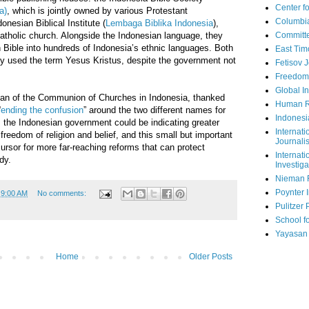
Center fo
a)
, which is jointly owned by various Protestant
Columbi
nesian Biblical Institute (
Lembaga Biblika Indonesia
),
atholic church. Alongside the Indonesian language, they
Committe
an Bible into hundreds of Indonesia’s ethnic languages. Both
East Tim
lly used the term Yesus Kristus, despite the government not
Fetisov 
Freedom
Global In
an of the Communion of Churches in Indonesia, thanked
Human R
“
ending the confusion
” around the two different names for
Indonesi
, the Indonesian government could be indicating greater
Internati
o freedom of religion and belief, and this small but important
Journalis
ursor for more far-reaching reforms that can protect
Internati
dy.
Investiga
Nieman 
Poynter I
t
9:00 AM
No comments:
Pulitzer 
School fo
Yayasan
Home
Older Posts