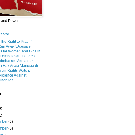
m and Power
egator
 The Right to Pray
“I
Run Away”: Abusive
s for Women and Girls in
Pembatasan Indonesia
ebebasan Media dan
 Hak Asasi Manusia di
an Rights Watch:
Violence Against
inorities
e
6)
1)
mber
(3)
mber
(5)