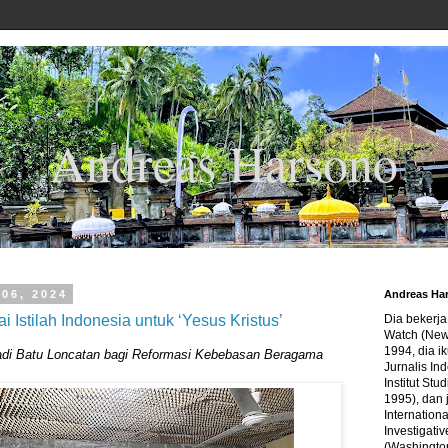
Andreas Harsono
06, 2024
Andreas Ha
 Istilah Indonesia untuk ‘Yesus Kristus’
Dia bekerj
Watch (New
1994, dia ik
di Batu Loncatan bagi Reformasi Kebebasan Beragama
Jurnalis In
Institut Stu
1995), dan 
Internation
Investigativ
(Washingto