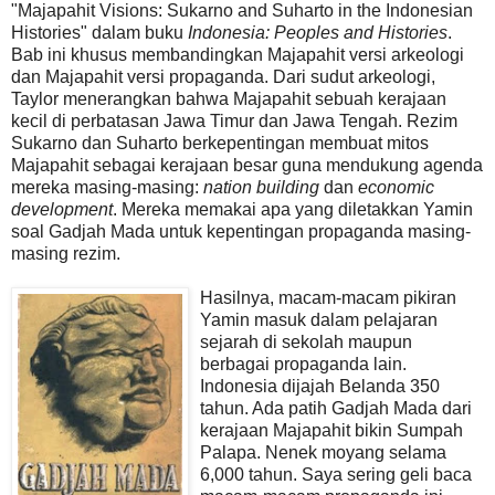
"Majapahit Visions: Sukarno and Suharto in the Indonesian
Histories" dalam buku
Indonesia: Peoples and Histories
.
Bab ini khusus membandingkan Majapahit versi arkeologi
dan Majapahit versi propaganda. Dari sudut arkeologi,
Taylor menerangkan bahwa Majapahit sebuah kerajaan
kecil di perbatasan Jawa Timur dan Jawa Tengah. Rezim
Sukarno dan Suharto berkepentingan membuat mitos
Majapahit sebagai kerajaan besar guna mendukung agenda
mereka masing-masing:
nation building
dan
economic
development
. Mereka memakai apa yang diletakkan Yamin
soal Gadjah Mada untuk kepentingan propaganda masing-
masing rezim.
Hasilnya, macam-macam pikiran
Yamin masuk dalam pelajaran
sejarah di sekolah maupun
berbagai propaganda lain.
Indonesia dijajah Belanda 350
tahun. Ada patih Gadjah Mada dari
kerajaan Majapahit bikin Sumpah
Palapa. Nenek moyang selama
6,000 tahun. Saya sering geli baca