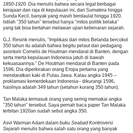
1850-1920
. Dia menulis bahwa secara legal berbagai
kerajaan dan raja di kepulauan ini, dari Sumatera hingga
Sunda Kecil, banyak yang masih berdaulat hingga 1920.
Istilah "350 tahun" tersebut hanya "mitos politik belaka"
yang tak bisa bertahan melawan ujian kebenaran sejarah.
G.J. Resink menulis, "Implikasi dari mitos Belanda bercokol
350 tahun itu adalah bahwa begitu pelaut dan pedagang
avonturir Cornelis de Houtman mendarat di Banten, dengan
serta merta kepulauan Indonesia jatuh di bawah
kekuasaannya." De Houtman mendarat di Banten pada
1596. Dia diperkirakan orang Eropa pertama yang
mendaratkan kaki di Pulau Jawa. Kalau angka 1945 --
proklamasi kemerdekaan Indonesia-- dikurangi 1596,
hasilnya adalah 349 tahun (setahun kurang 350 tahun).
Tan Malaka termasuk orang yang sering memakai angka
"350 tahun" tersebut. Saya pernah baca paper Tan Malaka
terbitan 1920an sudah sebut angka 350.
Asvi Warman Adam dalam buku
Seabad Kontroversi
Sejarah
menulis bahwa salah satu orang yang banyak