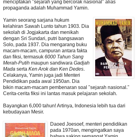
menciptakan "sejarah yang bercorak nasional" alias
propaganda adalah Muhammad Yamin.
Yamin seorang sarjana hukum
kelahiran Sawah Lunto tahun 1903. Dia
sekolah di Jogjakarta dan menikah
dengan Sri Sundari, putri bangsawan
Solo, pada 1937. Dia mengarang buku
macam-macam, campuran antara fakta
dan fiksi, termasuk
6000 Tahun Sang
Merah-Putih
maupun sandiwara
Gadjah
Mada
serta
Ken Arok dan Ken Dedes
.
Celakanya, Yamin juga jadi Menteri
Pendidikan pada awal 1950an. Dia
bikin macam-macam pembenaran soal "sejarah nasional."
Cerita-cerita fiksi ini lantas masuk pelajaran sekolah.
Bayangkan 6,000 tahun! Artinya, Indonesia lebih tua dari
kebudayaan Mesir.
Daoed Joesoef, menteri pendidikan
pada 1970an, mengingatkan saya
bahwa saking semangat Yamin