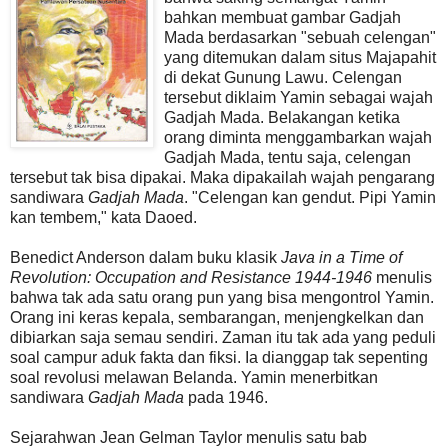
bahkan membuat gambar Gadjah
Mada berdasarkan "sebuah celengan"
yang ditemukan dalam situs Majapahit
di dekat Gunung Lawu. Celengan
tersebut diklaim Yamin sebagai wajah
Gadjah Mada. Belakangan ketika
orang diminta menggambarkan wajah
Gadjah Mada, tentu saja, celengan
tersebut tak bisa dipakai. Maka dipakailah wajah pengarang
sandiwara
Gadjah Mada
. "Celengan kan gendut. Pipi Yamin
kan tembem," kata Daoed.
Benedict Anderson dalam buku klasik
Java in a Time of
Revolution: Occupation and Resistance 1944-1946
menulis
bahwa tak ada satu orang pun yang bisa mengontrol Yamin.
Orang ini keras kepala, sembarangan, menjengkelkan dan
dibiarkan saja semau sendiri. Zaman itu tak ada yang peduli
soal campur aduk fakta dan fiksi. Ia dianggap tak sepenting
soal revolusi melawan Belanda. Yamin menerbitkan
sandiwara
Gadjah Mada
pada 1946.
Sejarahwan Jean Gelman Taylor menulis satu bab