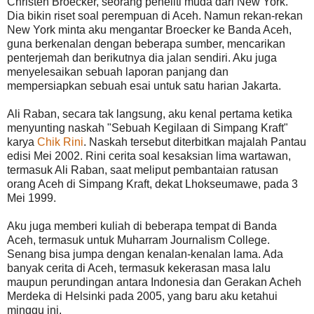
Christen Broecker, seorang peneliti muda dari New York.
Dia bikin riset soal perempuan di Aceh. Namun rekan-rekan
New York minta aku mengantar Broecker ke Banda Aceh,
guna berkenalan dengan beberapa sumber, mencarikan
penterjemah dan berikutnya dia jalan sendiri. Aku juga
menyelesaikan sebuah laporan panjang dan
mempersiapkan sebuah esai untuk satu harian Jakarta.
Ali Raban, secara tak langsung, aku kenal pertama ketika
menyunting naskah "Sebuah Kegilaan di Simpang Kraft"
karya
Chik Rini
. Naskah tersebut diterbitkan majalah Pantau
edisi Mei 2002. Rini cerita soal kesaksian lima wartawan,
termasuk Ali Raban, saat meliput pembantaian ratusan
orang Aceh di Simpang Kraft, dekat Lhokseumawe, pada 3
Mei 1999.
Aku juga memberi kuliah di beberapa tempat di Banda
Aceh, termasuk untuk Muharram Journalism College.
Senang bisa jumpa dengan kenalan-kenalan lama. Ada
banyak cerita di Aceh, termasuk kekerasan masa lalu
maupun perundingan antara Indonesia dan Gerakan Acheh
Merdeka di Helsinki pada 2005, yang baru aku ketahui
minggu ini.