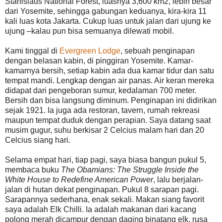
Stanislaus National Forest, luasnya 3,600 km2, lebih besar
dari Yosemite, sehingga gabungan keduanya, kira-kira 11
kali luas kota Jakarta. Cukup luas untuk jalan dari ujung ke
ujung –kalau pun bisa semuanya dilewati mobil.
Kami tinggal di
Evergreen Lodge
, sebuah penginapan
dengan belasan kabin, di pinggiran Yosemite. Kamar-
kamarnya bersih, setiap kabin ada dua kamar tidur dan satu
tempat mandi. Lengkap dengan air panas. Air keran mereka
didapat dari pengeboran sumur, kedalaman 700 meter.
Bersih dan bisa langsung diminum. Penginapan ini didirikan
sejak 1921. Ia juga ada restoran, tavern, rumah rekreasi
maupun tempat duduk dengan perapian. Saya datang saat
musim gugur, suhu berkisar 2 Celcius malam hari dan 20
Celcius siang hari.
Selama empat hari, tiap pagi, saya biasa bangun pukul 5,
membaca buku
The Obamians: The Struggle Inside the
White House to Redefine American Power
, lalu berjalan-
jalan di hutan dekat penginapan. Pukul 8 sarapan pagi.
Sarapannya sederhana, enak sekali. Makan siang favorit
saya adalah Elk Chilli. Ia adalah makanan dari kacang
polong merah dicampur dengan daging binatang elk, rusa