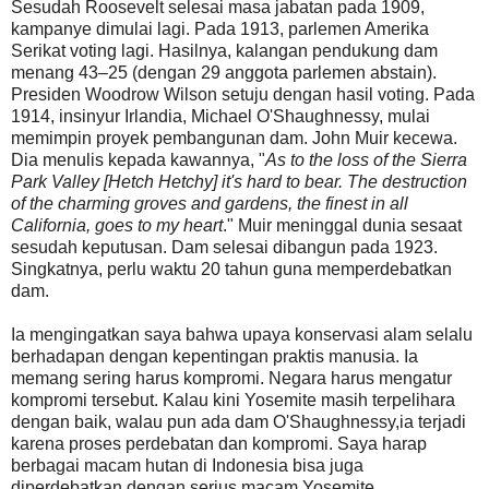
Sesudah Roosevelt selesai masa jabatan pada 1909,
kampanye dimulai lagi. Pada 1913, parlemen Amerika
Serikat voting lagi. Hasilnya, kalangan pendukung dam
menang 43–25 (dengan 29 anggota parlemen abstain).
Presiden Woodrow Wilson setuju dengan hasil voting. Pada
1914, insinyur Irlandia, Michael O'Shaughnessy, mulai
memimpin proyek pembangunan dam. John Muir kecewa.
Dia menulis kepada kawannya, "
As to the loss of the Sierra
Park Valley [Hetch Hetchy] it's hard to bear. The destruction
of the charming groves and gardens, the finest in all
California, goes to my heart
." Muir meninggal dunia sesaat
sesudah keputusan. Dam selesai dibangun pada 1923.
Singkatnya, perlu waktu 20 tahun guna memperdebatkan
dam.
Ia mengingatkan saya bahwa upaya konservasi alam selalu
berhadapan dengan kepentingan praktis manusia. Ia
memang sering harus kompromi. Negara harus mengatur
kompromi tersebut. Kalau kini Yosemite masih terpelihara
dengan baik, walau pun ada dam O'Shaughnessy,ia terjadi
karena proses perdebatan dan kompromi. Saya harap
berbagai macam hutan di Indonesia bisa juga
diperdebatkan dengan serius macam Yosemite.