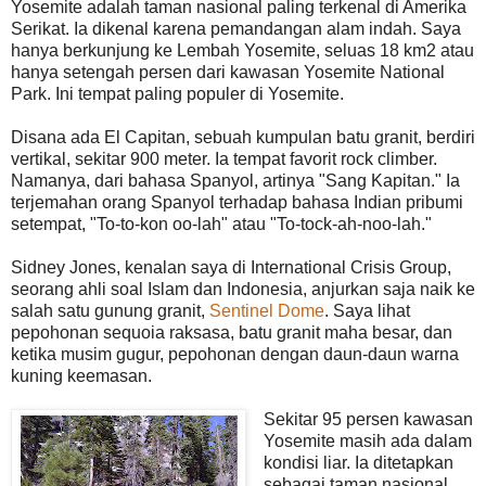
Yosemite adalah taman nasional paling terkenal di Amerika
Serikat. Ia dikenal karena pemandangan alam indah. Saya
hanya berkunjung ke Lembah Yosemite, seluas 18 km2 atau
hanya setengah persen dari kawasan Yosemite National
Park. Ini tempat paling populer di Yosemite.
Disana ada El Capitan, sebuah kumpulan batu granit, berdiri
vertikal, sekitar 900 meter. Ia tempat favorit rock climber.
Namanya, dari bahasa Spanyol, artinya "Sang Kapitan." Ia
terjemahan orang Spanyol terhadap bahasa Indian pribumi
setempat, "To-to-kon oo-lah" atau "To-tock-ah-noo-lah."
Sidney Jones, kenalan saya di International Crisis Group,
seorang ahli soal Islam dan Indonesia, anjurkan saja naik ke
salah satu gunung granit,
Sentinel Dome
. Saya lihat
pepohonan sequoia raksasa, batu granit maha besar, dan
ketika musim gugur, pepohonan dengan daun-daun warna
kuning keemasan.
Sekitar 95 persen kawasan
Yosemite masih ada dalam
kondisi liar. Ia ditetapkan
sebagai taman nasional