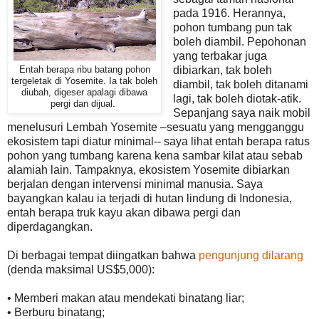
pada 1916. Herannya,
pohon tumbang pun tak
boleh diambil. Pepohonan
yang terbakar juga
dibiarkan, tak boleh
Entah berapa ribu batang pohon
tergeletak di Yosemite. Ia tak boleh
diambil, tak boleh ditanami
diubah, digeser apalagi dibawa
lagi, tak boleh diotak-atik.
pergi dan dijual.
Sepanjang saya naik mobil
menelusuri Lembah Yosemite –sesuatu yang mengganggu
ekosistem tapi diatur minimal-- saya lihat entah berapa ratus
pohon yang tumbang karena kena sambar kilat atau sebab
alamiah lain. Tampaknya, ekosistem Yosemite dibiarkan
berjalan dengan intervensi minimal manusia. Saya
bayangkan kalau ia terjadi di hutan lindung di Indonesia,
entah berapa truk kayu akan dibawa pergi dan
diperdagangkan.
Di berbagai tempat diingatkan bahwa
pengunjung dilarang
(denda maksimal US$5,000):
• Memberi makan atau mendekati binatang liar;
• Berburu binatang;