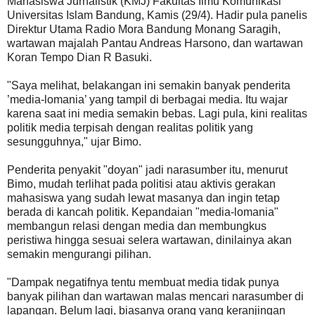
Mahasiswa Jurnalistik (KMJ) Fakultas Ilmu Komunikasi
Universitas Islam Bandung, Kamis (29/4). Hadir pula panelis
Direktur Utama Radio Mora Bandung Monang Saragih,
wartawan majalah Pantau Andreas Harsono, dan wartawan
Koran Tempo Dian R Basuki.
"Saya melihat, belakangan ini semakin banyak penderita
’media-lomania’ yang tampil di berbagai media. Itu wajar
karena saat ini media semakin bebas. Lagi pula, kini realitas
politik media terpisah dengan realitas politik yang
sesungguhnya," ujar Bimo.
Penderita penyakit "doyan" jadi narasumber itu, menurut
Bimo, mudah terlihat pada politisi atau aktivis gerakan
mahasiswa yang sudah lewat masanya dan ingin tetap
berada di kancah politik. Kepandaian "media-lomania"
membangun relasi dengan media dan membungkus
peristiwa hingga sesuai selera wartawan, dinilainya akan
semakin mengurangi pilihan.
"Dampak negatifnya tentu membuat media tidak punya
banyak pilihan dan wartawan malas mencari narasumber di
lapangan. Belum lagi, biasanya orang yang keranjingan