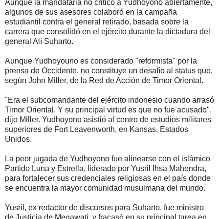
Aunque la mandataria no criticó a Yudhoyono abiertamente,
algunos de sus asesores colaboró en la campaña
estudiantil contra el general retirado, basada sobre la
carrera que consolidó en el ejército durante la dictadura del
general Alí Suharto.
Aunque Yudhoyouno es considerado "reformista" por la
prensa de Occidente, no constituye un desafío al status quo,
según John Miller, de la Red de Acción de Timor Oriental.
"Era el subcomandante del ejército indonesio cuando arrasó
Timor Oriental. Y su principal virtud es que no fue acusado",
dijo Miller. Yudhoyono asistió al centro de estudios militares
superiores de Fort Leavenworth, en Kansas, Estados
Unidos.
La peor jugada de Yudhoyono fue alinearse con el islámico
Partido Luna y Estrella, liderado por Yusril Ihsa Mahendra,
para fortalecer sus credenciales religiosas en el país donde
se encuentra la mayor comunidad musulmana del mundo.
Yusril, ex redactor de discursos para Suharto, fue ministro
de Justicia de Megawati, y fracasó en su principal tarea en