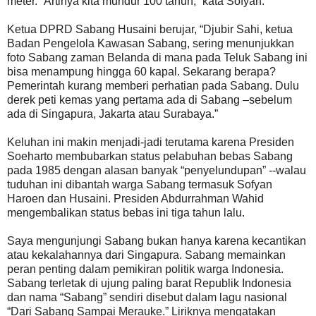
meter. “Artinya kita mundur 100 tahun,” kata Sofyan.
Ketua DPRD Sabang Husaini berujar, “Djubir Sahi, ketua
Badan Pengelola Kawasan Sabang, sering menunjukkan
foto Sabang zaman Belanda di mana pada Teluk Sabang ini
bisa menampung hingga 60 kapal. Sekarang berapa?
Pemerintah kurang memberi perhatian pada Sabang. Dulu
derek peti kemas yang pertama ada di Sabang –sebelum
ada di Singapura, Jakarta atau Surabaya.”
Keluhan ini makin menjadi-jadi terutama karena Presiden
Soeharto membubarkan status pelabuhan bebas Sabang
pada 1985 dengan alasan banyak “penyelundupan” --walau
tuduhan ini dibantah warga Sabang termasuk Sofyan
Haroen dan Husaini. Presiden Abdurrahman Wahid
mengembalikan status bebas ini tiga tahun lalu.
Saya mengunjungi Sabang bukan hanya karena kecantikan
atau kekalahannya dari Singapura. Sabang memainkan
peran penting dalam pemikiran politik warga Indonesia.
Sabang terletak di ujung paling barat Republik Indonesia
dan nama “Sabang” sendiri disebut dalam lagu nasional
“Dari Sabang Sampai Merauke.” Liriknya mengatakan