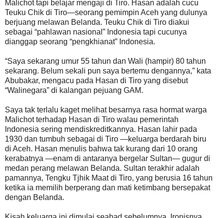
Malichot tapi belajar mengaji di Tiro. Hasan adalah cucu
Teuku Chik di Tiro—seorang pemimpin Aceh yang dulunya
berjuang melawan Belanda. Teuku Chik di Tiro diakui
sebagai “pahlawan nasional” Indonesia tapi cucunya
dianggap seorang “pengkhianat” Indonesia.
“Saya sekarang umur 55 tahun dan Wali (hampir) 80 tahun
sekarang. Belum sekali pun saya bertemu dengannya,” kata
Abubakar, mengacu pada Hasan di Tiro yang disebut
“Walinegara” di kalangan pejuang GAM.
Saya tak terlalu kaget melihat besarnya rasa hormat warga
Malichot terhadap Hasan di Tiro walau pemerintah
Indonesia sering mendiskreditkannya. Hasan lahir pada
1930 dan tumbuh sebagai di Tiro —keluarga berdarah biru
di Aceh. Hasan menulis bahwa tak kurang dari 10 orang
kerabatnya —enam di antaranya bergelar Sultan— gugur di
medan perang melawan Belanda. Sultan terakhir adalah
pamannya, Tengku Tjhik Maat di Tiro, yang berusia 16 tahun
ketika ia memilih berperang dan mati ketimbang bersepakat
dengan Belanda.
Kisah keluarga ini dimulai seabad sebelumnya. Ironisnya,