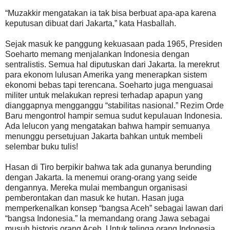
“Muzakkir mengatakan ia tak bisa berbuat apa-apa karena
keputusan dibuat dari Jakarta,” kata Hasballah.
Sejak masuk ke panggung kekuasaan pada 1965, Presiden
Soeharto memang menjalankan Indonesia dengan
sentralistis. Semua hal diputuskan dari Jakarta. Ia merekrut
para ekonom lulusan Amerika yang menerapkan sistem
ekonomi bebas tapi terencana. Soeharto juga menguasai
militer untuk melakukan represi terhadap apapun yang
dianggapnya mengganggu “stabilitas nasional.” Rezim Orde
Baru mengontrol hampir semua sudut kepulauan Indonesia.
Ada lelucon yang mengatakan bahwa hampir semuanya
menunggu persetujuan Jakarta bahkan untuk membeli
selembar buku tulis!
Hasan di Tiro berpikir bahwa tak ada gunanya berunding
dengan Jakarta. Ia menemui orang-orang yang seide
dengannya. Mereka mulai membangun organisasi
pemberontakan dan masuk ke hutan. Hasan juga
memperkenalkan konsep “bangsa Aceh” sebagai lawan dari
“bangsa Indonesia.” Ia memandang orang Jawa sebagai
musuh historis orang Aceh. Untuk telinga orang Indonesia,