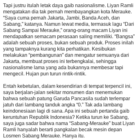
Tapi justru itulah letak daya gaib nasionalisme. Liyan Ramli
mengatakan dia tak pernah membayangkan kota Merauke.
“Saya cuma pernah Jakarta, Jambi, Banda Aceh, dan
Sabang,” katanya. Namun lewat media, termasuk lagu “Dari
Sabang Sampai Merauke,” orang-orang macam Liyan ini
mendapatkan semacam perasaan saling memiliki. “Bangsa”
adalah sebuah proses, bukan sebuah produk. Proses inilah
yang tampaknya kurang kita perhatikan. Kesibukan
melakukan “pembangunan” dan mengatur semuanya dari
Jakarta, membuat proses ini terbengkalai, sehingga
nasionalisme lama yang ada bukannya membesar tapi
mengecil. Hujan pun turun rintik-rintik.
Entah kebetulan, dalam kesendirian di tempat terpencil ini,
saya berjalan-jalan sekitar monumen dan menemukan
bahwa sebuah patung Garuda Pancasila sudah terlempar
jatuh dari lambang tanduk angka “0.” Tak ada lambang
keindonesiaan lagi di sana. Apa ini sebuah pertanda gaib
keruntuhan Republik Indonesia? Ketika turun ke Sabang,
saya juga sadar bahwa nama “Sabang-Merauke” buat Liyan
Ramli hanyalah berarti pangkalan becak mesin depan
Losmen Sabang Merauke. Hanya itu.