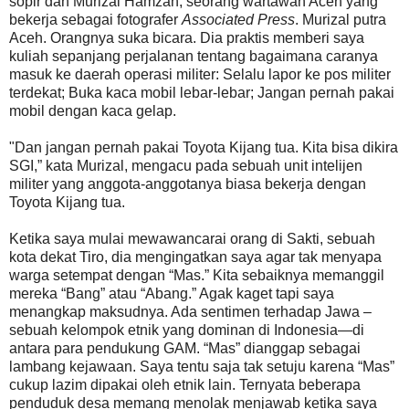
sopir dan Murizal Hamzah, seorang wartawan Aceh yang
bekerja sebagai fotografer
Associated Press
. Murizal putra
Aceh. Orangnya suka bicara. Dia praktis memberi saya
kuliah sepanjang perjalanan tentang bagaimana caranya
masuk ke daerah operasi militer: Selalu lapor ke pos militer
terdekat; Buka kaca mobil lebar-lebar; Jangan pernah pakai
mobil dengan kaca gelap.
"Dan jangan pernah pakai Toyota Kijang tua. Kita bisa dikira
SGI,” kata Murizal, mengacu pada sebuah unit intelijen
militer yang anggota-anggotanya biasa bekerja dengan
Toyota Kijang tua.
Ketika saya mulai mewawancarai orang di Sakti, sebuah
kota dekat Tiro, dia mengingatkan saya agar tak menyapa
warga setempat dengan “Mas.” Kita sebaiknya memanggil
mereka “Bang” atau “Abang.” Agak kaget tapi saya
menangkap maksudnya. Ada sentimen terhadap Jawa –
sebuah kelompok etnik yang dominan di Indonesia—di
antara para pendukung GAM. “Mas” dianggap sebagai
lambang kejawaan. Saya tentu saja tak setuju karena “Mas”
cukup lazim dipakai oleh etnik lain. Ternyata beberapa
penduduk desa memang menolak menjawab ketika saya