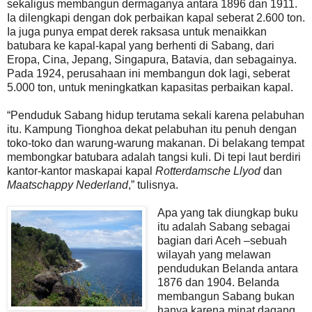
sekaligus membangun dermaganya antara 1896 dan 1911.
Ia dilengkapi dengan dok perbaikan kapal seberat 2.600 ton.
Ia juga punya empat derek raksasa untuk menaikkan
batubara ke kapal-kapal yang berhenti di Sabang, dari
Eropa, Cina, Jepang, Singapura, Batavia, dan sebagainya.
Pada 1924, perusahaan ini membangun dok lagi, seberat
5.000 ton, untuk meningkatkan kapasitas perbaikan kapal.
“Penduduk Sabang hidup terutama sekali karena pelabuhan
itu. Kampung Tionghoa dekat pelabuhan itu penuh dengan
toko-toko dan warung-warung makanan. Di belakang tempat
membongkar batubara adalah tangsi kuli. Di tepi laut berdiri
kantor-kantor maskapai kapal
Rotterdamsche Llyod
dan
Maatschappy Nederland
,” tulisnya.
Apa yang tak diungkap buku
itu adalah Sabang sebagai
bagian dari Aceh –sebuah
wilayah yang melawan
pendudukan Belanda antara
1876 dan 1904. Belanda
membangun Sabang bukan
hanya karena minat dagang