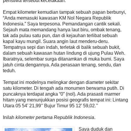
peristiwa tersebut kecelakaan.
Empat kilometer kemudian tampak sebuah papan berbunyi,
“Anda memasuki kawasan KM Nol Negara Republik
Indonesia.” Saya terpesona. Pemandangan cantik sekali.
Sejauh mata memandang hanya laut biru, ombak tenang,
tak ada pulau satu pun, dan di kejauhan terlibat sebuah
kapal kayu mungil. Suara angin laut menderu-deru.
Tempatnya sepi dan indah, terletak di balik sebuah bukit,
dalam sebuah kawasan hutan lindung di ujung Pulau Weh.
Ibaratnya, selembar surga ditanamkan di muka bumi. Saya
jatuh cinta dengannya. Ada perasaan tenang, sendu, dan
teduh.
Tempat ini modelnya melingkar dengan diameter sekitar
satu kilometer. Di tengah ada monumen berwarna putih. Di
puncaknya terdapat angka “0” (nol). Ada prasasti marmer
hitam yang menunjukkan posisi geografis tempat ini: Lintang
Utara 05 54’ 21,99’’ Bujur Timur 95 12’ 59,02.’’
Inilah
kilometer pertama Republik Indonesia
.
Saya duduk dan