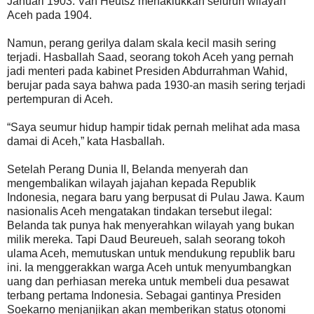
Januari 1903. Van Heutsz menaklukkan seluruh wilayah
Aceh pada 1904.
Namun, perang gerilya dalam skala kecil masih sering
terjadi. Hasballah Saad, seorang tokoh Aceh yang pernah
jadi menteri pada kabinet Presiden Abdurrahman Wahid,
berujar pada saya bahwa pada 1930-an masih sering terjadi
pertempuran di Aceh.
“Saya seumur hidup hampir tidak pernah melihat ada masa
damai di Aceh,” kata Hasballah.
Setelah Perang Dunia II, Belanda menyerah dan
mengembalikan wilayah jajahan kepada Republik
Indonesia, negara baru yang berpusat di Pulau Jawa. Kaum
nasionalis Aceh mengatakan tindakan tersebut ilegal:
Belanda tak punya hak menyerahkan wilayah yang bukan
milik mereka. Tapi Daud Beureueh, salah seorang tokoh
ulama Aceh, memutuskan untuk mendukung republik baru
ini. Ia menggerakkan warga Aceh untuk menyumbangkan
uang dan perhiasan mereka untuk membeli dua pesawat
terbang pertama Indonesia. Sebagai gantinya Presiden
Soekarno menjanjikan akan memberikan status otonomi