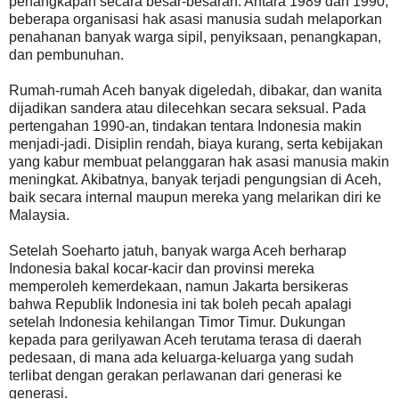
penangkapan secara besar-besaran. Antara 1989 dan 1990,
beberapa organisasi hak asasi manusia sudah melaporkan
penahanan banyak warga sipil, penyiksaan, penangkapan,
dan pembunuhan.
Rumah-rumah Aceh banyak digeledah, dibakar, dan wanita
dijadikan sandera atau dilecehkan secara seksual. Pada
pertengahan 1990-an, tindakan tentara Indonesia makin
menjadi-jadi. Disiplin rendah, biaya kurang, serta kebijakan
yang kabur membuat pelanggaran hak asasi manusia makin
meningkat. Akibatnya, banyak terjadi pengungsian di Aceh,
baik secara internal maupun mereka yang melarikan diri ke
Malaysia.
Setelah Soeharto jatuh, banyak warga Aceh berharap
Indonesia bakal kocar-kacir dan provinsi mereka
memperoleh kemerdekaan, namun Jakarta bersikeras
bahwa Republik Indonesia ini tak boleh pecah apalagi
setelah Indonesia kehilangan Timor Timur. Dukungan
kepada para gerilyawan Aceh terutama terasa di daerah
pedesaan, di mana ada keluarga-keluarga yang sudah
terlibat dengan gerakan perlawanan dari generasi ke
generasi.