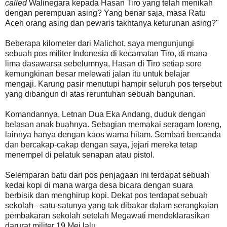
called
Walinegara kepada Hasan Tiro yang telah menikah
dengan perempuan asing? Yang benar saja, masa Ratu
Aceh orang asing dan pewaris takhtanya keturunan asing?"
Beberapa kilometer dari Malichot, saya mengunjungi
sebuah pos militer Indonesia di kecamatan Tiro, di mana
lima dasawarsa sebelumnya, Hasan di Tiro setiap sore
kemungkinan besar melewati jalan itu untuk belajar
mengaji. Karung pasir menutupi hampir seluruh pos tersebut
yang dibangun di atas reruntuhan sebuah bangunan.
Komandannya, Letnan Dua Eka Andang, duduk dengan
belasan anak buahnya. Sebagian memakai seragam loreng,
lainnya hanya dengan kaos warna hitam. Sembari bercanda
dan bercakap-cakap dengan saya, jejari mereka tetap
menempel di pelatuk senapan atau pistol.
Selemparan batu dari pos penjagaan ini terdapat sebuah
kedai kopi di mana warga desa bicara dengan suara
berbisik dan menghirup kopi. Dekat pos terdapat sebuah
sekolah –satu-satunya yang tak dibakar dalam serangkaian
pembakaran sekolah setelah Megawati mendeklarasikan
darurat militer 19 Mei lalu.