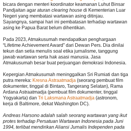
bicara dengan menteri koordinator keamanan Luhut Binsar
Pandjaitan agar aturan
clearing house
di Kementerian Luar
Negeri yang membatasi wartawan asing ditinjau.
Sayangnya, sampai hari ini pembatasan terhadap wartawan
asing ke Papua Barat belum dihentikan.
Pada 2023, Atmakusumah mendapatkan penghargaan
“Lifetime Achievement Award” dari Dewan Pers. Dia dinilai
tekun dan setia menulis soal etika jurnalisme, tanggung
jawab wartawan serta hak asasi manusia. Jasa
Atmakusumah besar buat perjuangan demokrasi Indonesia.
Kepergian Atmakusumah meninggalkan Sri Rumiati dan tiga
putra mereka:
Kresna Astraatmadja
(seorang pembuat film
dokumenter, tinggal di Bintaro, Tangerang Selatan), Rama
Ardana Astraatmadja (pembuat film dokumenter, tinggal
Yogyakarta) dan
Tri Laksmana Astraatmadja
(astronom,
kerja di Baltimore, dekat Washington DC).
Andreas Harsono adalah salah seorang wartawan yang ikut
protes terhadap Persatuan Wartawan Indonesia pada Juni
1994, terlibat mendirikan Aliansi Jurnalis Independen pada