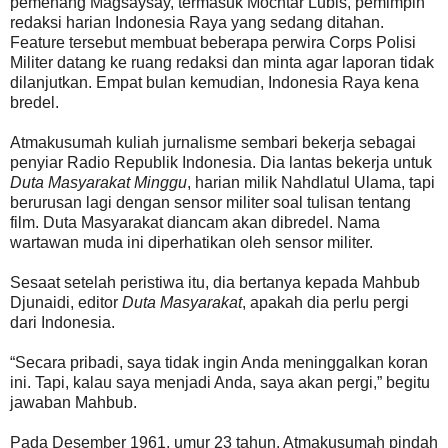
pemenang Magsaysay, termasuk Mochtar Lubis, pemimpin
redaksi harian Indonesia Raya yang sedang ditahan.
Feature tersebut membuat beberapa perwira Corps Polisi
Militer datang ke ruang redaksi dan minta agar laporan tidak
dilanjutkan. Empat bulan kemudian, Indonesia Raya kena
bredel.
Atmakusumah kuliah jurnalisme sembari bekerja sebagai
penyiar Radio Republik Indonesia. Dia lantas bekerja untuk
Duta Masyarakat Minggu
, harian milik Nahdlatul Ulama, tapi
berurusan lagi dengan sensor militer soal tulisan tentang
film. Duta Masyarakat diancam akan dibredel. Nama
wartawan muda ini diperhatikan oleh sensor militer.
Sesaat setelah peristiwa itu, dia bertanya kepada Mahbub
Djunaidi, editor
Duta Masyarakat
, apakah dia perlu pergi
dari Indonesia.
“Secara pribadi, saya tidak ingin Anda meninggalkan koran
ini. Tapi, kalau saya menjadi Anda, saya akan pergi,” begitu
jawaban Mahbub.
Pada Desember 1961, umur 23 tahun, Atmakusumah pindah