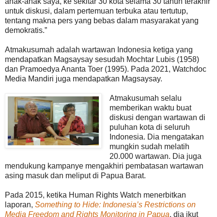
anak-anak saya, ke sekitar 30 kota selama 30 tahun terakhir
untuk diskusi, dalam pertemuan terbuka atau tertutup,
tentang makna pers yang bebas dalam masyarakat yang
demokratis.”
Atmakusumah adalah wartawan Indonesia ketiga yang
mendapatkan Magsaysay sesudah Mochtar Lubis (1958)
dan Pramoedya Ananta Toer (1995). Pada 2021, Watchdoc
Media Mandiri juga mendapatkan Magsaysay.
Atmakusumah selalu
memberikan waktu buat
diskusi dengan wartawan di
puluhan kota di seluruh
Indonesia. Dia mengatakan
mungkin sudah melatih
20.000 wartawan. Dia juga
mendukung kampanye mengakhiri pembatasan wartawan
asing masuk dan meliput di Papua Barat.
Pada 2015, ketika Human Rights Watch menerbitkan
laporan,
Something to Hide: Indonesia’s Restrictions on
Media Freedom and Rights Monitoring in Papua
, dia ikut