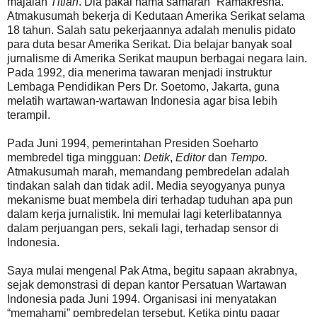
majalah
Titian
. Dia pakai nama samaran “Ramakresna.”
Atmakusumah bekerja di Kedutaan Amerika Serikat selama
18 tahun. Salah satu pekerjaannya adalah menulis pidato
para duta besar Amerika Serikat. Dia belajar banyak soal
jurnalisme di Amerika Serikat maupun berbagai negara lain.
Pada 1992, dia menerima tawaran menjadi instruktur
Lembaga Pendidikan Pers Dr. Soetomo, Jakarta, guna
melatih wartawan-wartawan Indonesia agar bisa lebih
terampil.
Pada Juni 1994, pemerintahan Presiden Soeharto
membredel tiga mingguan:
Detik
,
Editor
dan
Tempo.
Atmakusumah marah, memandang pembredelan adalah
tindakan salah dan tidak adil. Media seyogyanya punya
mekanisme buat membela diri terhadap tuduhan apa pun
dalam kerja jurnalistik. Ini memulai lagi keterlibatannya
dalam perjuangan pers, sekali lagi, terhadap sensor di
Indonesia.
Saya mulai mengenal Pak Atma, begitu sapaan akrabnya,
sejak demonstrasi di depan kantor Persatuan Wartawan
Indonesia pada Juni 1994. Organisasi ini menyatakan
“memahami” pembredelan tersebut. Ketika pintu pagar