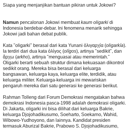
Siapa yang menjanjikan bantuan pikiran untuk Jokowi?
Namun
pencalonan Jokowi membuat
kaum oligarki
di
Indonesia berdebar-debar. Ini fenomena menarik sehingga
Jokowi jadi bahan debat publik.
Kata "oligarki" berasal dari kata Yunani ὀλιγαρχία (
oligarkía
).
Ia terdiri dari dua kata ὀλίγος (
olígos
), artinya "sedikit", dan
ἄρχω (
arkho
), artinya "menguasai atau memerintah."
Oligarki berarti sebuah struktur dimana kekuasaan dikontrol
sedikit orang. Mereka bisa berasal dari keluarga
bangsawan, keluarga kaya, keluarga elite, terdidik, atau
keluarga militer. Keluarga-keluarga ini mewariskan
pengaruh mereka dari satu generasi ke generasi berikut.
Rahman Tolleng dari Forum Demokrasi mengatakan bahwa
demokrasi Indonesia pasca-1998 adalah demokrasi oligarki.
Di Jakarta, oligarki ini bisa dilihat dari keluarga Bakrie,
keluarga Djojohadikusumo, Soeharto, Soekarno, Wahid,
Wibowo-Yudhoyono, dan lainnya. Kandidat presiden
termasuk Aburizal Bakrie, Prabowo S. Djojohadikusumo,