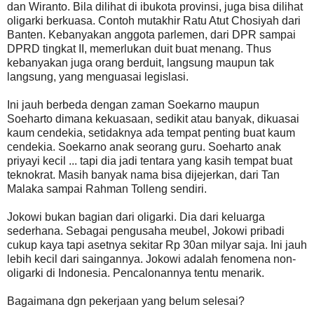
dan Wiranto. Bila dilihat di ibukota provinsi, juga bisa dilihat
oligarki berkuasa. Contoh mutakhir Ratu Atut Chosiyah dari
Banten. Kebanyakan anggota parlemen, dari DPR sampai
DPRD tingkat II, memerlukan duit buat menang. Thus
kebanyakan juga orang berduit, langsung maupun tak
langsung, yang menguasai legislasi.
Ini jauh berbeda dengan zaman Soekarno maupun
Soeharto dimana kekuasaan, sedikit atau banyak, dikuasai
kaum cendekia, setidaknya ada tempat penting buat kaum
cendekia. Soekarno anak seorang guru. Soeharto anak
priyayi kecil ... tapi dia jadi tentara yang kasih tempat buat
teknokrat. Masih banyak nama bisa dijejerkan, dari Tan
Malaka sampai Rahman Tolleng sendiri.
Jokowi bukan bagian dari oligarki. Dia dari keluarga
sederhana. Sebagai pengusaha meubel, Jokowi pribadi
cukup kaya tapi asetnya sekitar Rp 30an milyar saja. Ini jauh
lebih kecil dari saingannya. Jokowi adalah fenomena non-
oligarki di Indonesia. Pencalonannya tentu menarik.
Bagaimana dgn pekerjaan yang belum selesai?