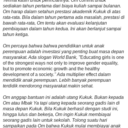
Terima kasih untuk perinciannya. Om
commit
untuk
sediakan tahun pertama dari biaya kuliah sampai bulanan.
Om harap dalam setahun prestasi akademik Kukuk di atas
rata-rata. Bila dalam tahun pertama ada masalah, prestasi di
bawah rata-rata, Om tentu akan evaluasi kelanjutan
pembiayaan dalam tahun kedua. Ini akan berlanjut sampai
tahun ketiga.
Om percaya bahwa bahwa pendidikan untuk anak
perempuan adalah investasi yang penting buat masa depan
masyarakat. Ada slogan World Bank, "
Educating girls is one
of the strongest ways not only to improve gender equality,
but to promote economic growth and the healthy
development of a society
." Ada
multiplier effect
dalam
mendidik anak perempuan. Lebih banyak perempuan
terdidik mendorong masyarakat makin sehat.
Om anggap bantuan ini adalah utang Kukuk. Bukan kepada
Om atau Mbak Ya tapi utang kepada seorang gadis lain di
masa depan Kukuk. Bila Kukuk berhasil dengan studi ini,
hingga lulus dan bekerja, Om ingin Kukuk membiayai
seorang gadis lain untuk sekolah. Tolong suatu hari
sampaikan pada Om bahwa Kukuk mulai membiayai anak