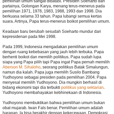
pemilihan umum sangat dibatasi. Presiden Soeharto dan
partainya, Golongan Karya, menang terus-menerus pada
pemilihan 1971, 1978, 1983, 1988, 1993 dan 1998. Dia
berkuasa selama 33 tahun. Papa lubangi semua kertas
suara. Artinya, Papa terus-menerus boikot pemilihan umum.
Keadaan baru berubah sesudah Soeharto mundur dari
kepresidenan pada Mei 1998.
Pada 1999, Indonesia mengadakan pemilihan umum
dengan ruang kebebasan yang jauh lebih terbuka. Papa
berhenti boikot dan memilih politikus. Papa sudah lupa
siapa yang Papa pilih tapi Papa ingat Papa pernah memilih
Aberson M. Sihaloho
, seorang politikus Batak Simalungun,
namun dia kalah. Papa juga memilih Susilo Bambang
Yudhoyono sebagai presiden pada pemilihan 2004. Papa
menyesal memilih Yudhoyono. Dia mungkin berhasil di
bidang ekonomi tapi dia terbukti
politikus yang sektarian
.
Yudhoyono membahayakan kebhinekaan di Indonesia.
Yudhoyono membuktikan bahwa pemilihan umum bukan
obat mujarab. Iwan Fals benar. Pemilihan umum adalah
harapan. Ia bisa berakhir dengan kekecewaan. Demokrasi