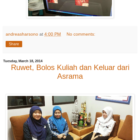
andreasharsono
at
4:00 PM
No comments:
Share
Tuesday, March 18, 2014
Ruwet, Bolos Kuliah dan Keluar dari
Asrama