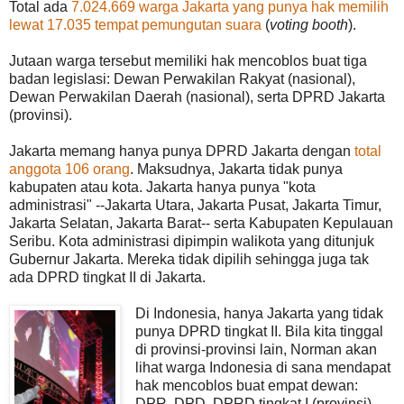
Total ada
7.024.669 warga Jakarta yang punya hak memilih
lewat 17.035 tempat pemungutan suara
(
voting booth
).
Jutaan warga tersebut memiliki hak mencoblos buat tiga
badan legislasi: Dewan Perwakilan Rakyat (nasional),
Dewan Perwakilan Daerah (nasional), serta DPRD Jakarta
(provinsi).
Jakarta memang hanya punya DPRD Jakarta dengan
total
anggota 106 orang
. Maksudnya, Jakarta tidak punya
kabupaten atau kota. Jakarta hanya punya "kota
administrasi" --Jakarta Utara, Jakarta Pusat, Jakarta Timur,
Jakarta Selatan, Jakarta Barat-- serta Kabupaten Kepulauan
Seribu. Kota administrasi dipimpin walikota yang ditunjuk
Gubernur Jakarta. Mereka tidak dipilih sehingga juga tak
ada DPRD tingkat II di Jakarta.
Di Indonesia, hanya Jakarta yang tidak
punya DPRD tingkat II. Bila kita tinggal
di provinsi-provinsi lain, Norman akan
lihat warga Indonesia di sana mendapat
hak mencoblos buat empat dewan:
DPR, DPD, DPRD tingkat I (provinsi),