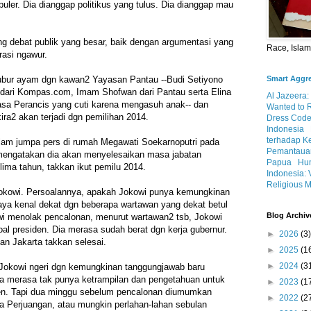
opuler. Dia dianggap politikus yang tulus. Dia dianggap mau
 debat publik yang besar, baik dengan argumentasi yang
Race, Isla
rasi ngawur.
Smart Aggr
bubur ayam dgn kawan2 Yayasan Pantau --Budi Setiyono
ni dari Kompas.com, Imam Shofwan dari Pantau serta Elina
Al Jazeera:
asa Perancis yang cuti karena mengasuh anak-- dan
Wanted to 
ira2 akan terjadi dgn pemilihan 2014.
Dress Code
Indonesia
terhadap K
lam jumpa pers di rumah Megawati Soekarnoputri pada
Pemantauan
mengatakan dia akan menyelesaikan masa jabatan
Papua
Hum
lima tahun, takkan ikut pemilu 2014.
Indonesia: 
Religious M
h Jokowi. Persoalannya, apakah Jokowi punya kemungkinan
ya kenal dekat dgn beberapa wartawan yang dekat betul
Blog Archiv
i menolak pencalonan, menurut wartawan2 tsb, Jokowi
l presiden. Dia merasa sudah berat dgn kerja gubernur.
►
2026
(3)
an Jakarta takkan selesai.
►
2025
(1
►
2024
(3
 Jokowi ngeri dgn kemungkinan tanggungjawab baru
ia merasa tak punya ketrampilan dan pengetahuan untuk
►
2023
(1
en. Tapi dua minggu sebelum pencalonan diumumkan
►
2022
(2
a Perjuangan, atau mungkin perlahan-lahan sebulan