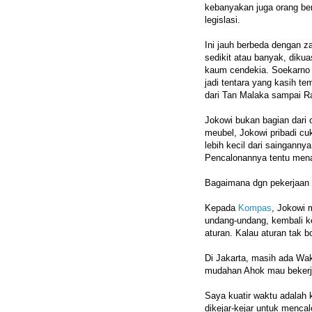
kebanyakan juga orang be
legislasi.
Ini jauh berbeda dengan
sedikit atau banyak, diku
kaum cendekia. Soekarno an
jadi tentara yang kasih te
dari Tan Malaka sampai Ra
Jokowi bukan bagian dari 
meubel, Jokowi pribadi cuk
lebih kecil dari sainganny
Pencalonannya tentu mena
Bagaimana dgn pekerjaan 
Kepada
Kompas
, Jokowi 
undang-undang, kembali ke
aturan. Kalau aturan tak b
Di Jakarta, masih ada Wa
mudahan Ahok mau bekerja
Saya kuatir waktu adalah 
dikejar-kejar untuk menca