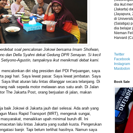
dia ikut me
(Jakarta) 
(Jayapura, 
di Universi
(Salatiga)
dia belajar
Nieman Fell
Harvard (C
erdebat soal pencalonan Jokowi bersama Imam Shofwan,
Twitter
yono dan Della Syahni dekat Gedung DPR Senayan. Si kecil
Facebook
n Setiyono-Agustin, tampaknya ikut menikmati debat kami.
Instagram
Mastodon
mencalonkan diri sbg presiden dari PDI Perjuangan, saya
rta pagi hari. Saya lewat pasar. Saya lewat jembatan. Saya
. Saya lihat aturan lalu lintas dilanggar secara telanjang. Di
Book Sale
rang naik sepeda motor melawan arus satu arah. Di Jalan
or The Jakarta Post, orang berjualan di jalan, makan
a baik Jokowi di Jakarta jauh dari selesai. Ada arah yang
gun Mass Rapid Transport (MRT), mengeruk sungai,
asyarakat, menaikkan upah minimal buruh dll. Ini
macetan lalu lintas Jakarta yang sudah kusta. Pengerukan
gatasi banjir. Tapi belum terlihat hasilnya. Namun saya