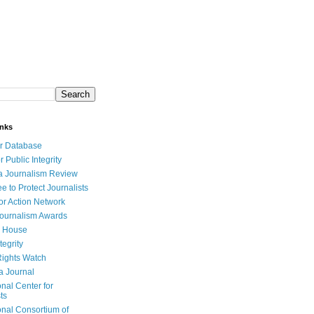
inks
r Database
r Public Integrity
a Journalism Review
e to Protect Journalists
or Action Network
Journalism Awards
 House
tegrity
ights Watch
a Journal
onal Center for
ts
onal Consortium of