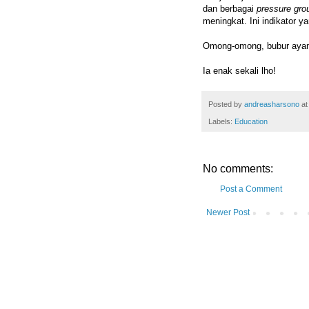
dan berbagai
pressure gro
meningkat. Ini indikator 
Omong-omong, bubur ayam 
Ia enak sekali lho!
Posted by
andreasharsono
a
Labels:
Education
No comments:
Post a Comment
Newer Post