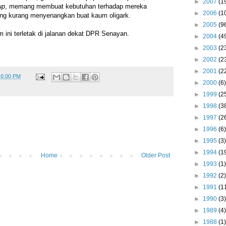
►
2007
(1
up
, memang membuat kebutuhan terhadap mereka
►
2006
(1
yang kurang menyenangkan buat kaum oligark.
►
2005
(9
ini terletak di jalanan dekat DPR Senayan.
►
2004
(4
►
2003
(2
►
2002
(2
►
2001
(2
t
6:00 PM
►
2000
(6)
►
1999
(2
►
1998
(3
►
1997
(2
►
1996
(6)
►
1995
(3)
►
1994
(1
Home
Older Post
►
1993
(1)
►
1992
(2)
►
1991
(1
►
1990
(3)
►
1989
(4)
►
1988
(1)