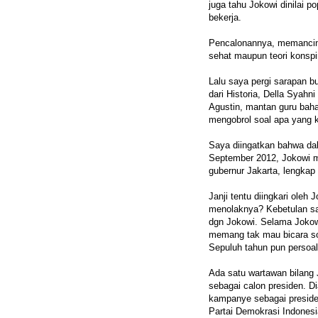
juga tahu Jokowi dinilai p
bekerja.
Pencalonannya, memancing
sehat maupun teori konspi
Lalu saya pergi sarapan 
dari Historia, Della Syah
Agustin, mantan guru bah
mengobrol soal apa yang k
Saya diingatkan bahwa da
September 2012, Jokowi 
gubernur Jakarta, lengkap 
Janji tentu diingkari ole
menolaknya? Kebetulan sa
dgn Jokowi. Selama Jokow
memang tak mau bicara soa
Sepuluh tahun pun persoal
Ada satu wartawan bilang
sebagai calon presiden. D
kampanye sebagai presid
Partai Demokrasi Indonesi