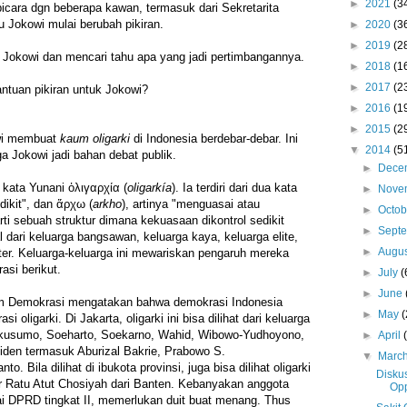
►
2021
(3
icara dgn beberapa kawan, termasuk dari Sekretarita
u Jokowi mulai berubah pikiran.
►
2020
(3
►
2019
(2
 Jokowi dan mencari tahu apa yang jadi pertimbangannya.
►
2018
(1
►
2017
(2
ntuan pikiran untuk Jokowi?
►
2016
(1
►
2015
(2
wi membuat
kaum oligarki
di Indonesia berdebar-debar. Ini
▼
2014
(5
 Jokowi jadi bahan debat publik.
►
Dece
i kata Yunani ὀλιγαρχία (
oligarkía
). Ia terdiri dari dua kata
►
Nove
edikit", dan ἄρχω (
arkho
), artinya "menguasai atau
►
Octo
rti sebuah struktur dimana kekuasaan dikontrol sedikit
►
Sept
 dari keluarga bangsawan, keluarga kaya, keluarga elite,
►
Augu
liter. Keluarga-keluarga ini mewariskan pengaruh mereka
asi berikut.
►
July
(
►
June
um Demokrasi mengatakan bahwa demokrasi Indonesia
►
May
(
 oligarki. Di Jakarta, oligarki ini bisa dilihat dari keluarga
dikusumo, Soeharto, Soekarno, Wahid, Wibowo-Yudhoyono,
►
April
siden termasuk Aburizal Bakrie, Prabowo S.
▼
Marc
o. Bila dilihat di ibukota provinsi, juga bisa dilihat oligarki
Disku
r Ratu Atut Chosiyah dari Banten. Kebanyakan anggota
Opp
i DPRD tingkat II, memerlukan duit buat menang. Thus