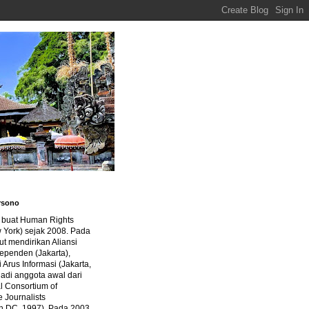
rsono
a buat Human Rights
 York) sejak 2008. Pada
ut mendirikan Aliansi
dependen (Jakarta),
di Arus Informasi (Jakarta,
jadi anggota awal dari
al Consortium of
e Journalists
n DC, 1997). Pada 2003,