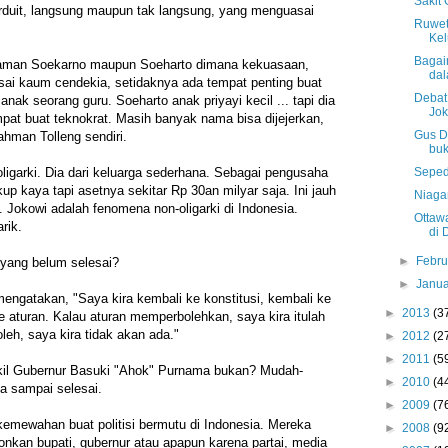
Sakit 
rduit, langsung maupun tak langsung, yang menguasai
Ruwet
Kel
Bagaim
 zaman Soekarno maupun Soeharto dimana kekuasaan,
da
asai kaum cendekia, setidaknya ada tempat penting buat
Debat
ak seorang guru. Soeharto anak priyayi kecil ... tapi dia
Jok
mpat buat teknokrat. Masih banyak nama bisa dijejerkan,
Gus D
hman Tolleng sendiri.
bu
Sepeda
oligarki. Dia dari keluarga sederhana. Sebagai pengusaha
up kaya tapi asetnya sekitar Rp 30an milyar saja. Ini jauh
Niagar
a. Jokowi adalah fenomena non-oligarki di Indonesia.
Ottawa
rik.
di 
►
Febr
yang belum selesai?
►
Janu
mengatakan, "Saya kira kembali ke konstitusi, kembali ke
►
2013
(3
 aturan. Kalau aturan memperbolehkan, saya kira itulah
oleh, saya kira tidak akan ada."
►
2012
(2
►
2011
(5
kil Gubernur Basuki "Ahok" Purnama bukan? Mudah-
►
2010
(4
 sampai selesai.
►
2009
(7
kemewahan buat politisi bermutu di Indonesia. Mereka
►
2008
(9
lonkan bupati, gubernur atau apapun karena partai, media