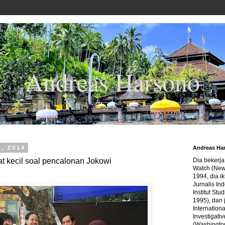
Andreas Harsono
5, 2014
Andreas Ha
t kecil soal pencalonan Jokowi
Dia bekerj
Watch (New
1994, dia ik
Jurnalis In
Institut Stu
1995), dan 
Internation
Investigativ
(Washingto