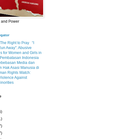
m and Power
egator
 The Right to Pray
“I
Run Away”: Abusive
s for Women and Girls in
Pembatasan Indonesia
ebebasan Media dan
 Hak Asasi Manusia di
an Rights Watch:
Violence Against
inorities
e
6)
1)
7)
7)