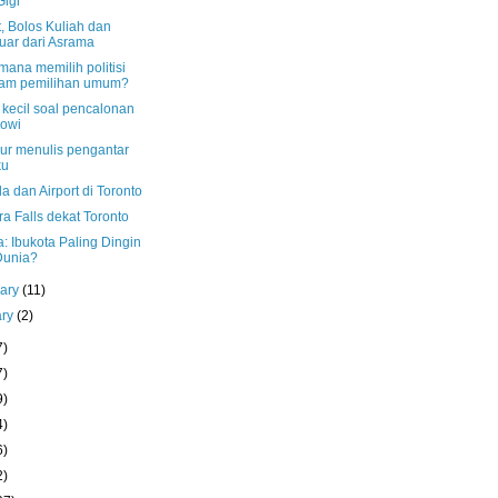
Gigi
, Bolos Kuliah dan
uar dari Asrama
ana memilih politisi
lam pemilihan umum?
 kecil soal pencalonan
owi
ur menulis pengantar
ku
 dan Airport di Toronto
a Falls dekat Toronto
: Ibukota Paling Dingin
Dunia?
uary
(11)
ary
(2)
7)
7)
9)
4)
6)
2)