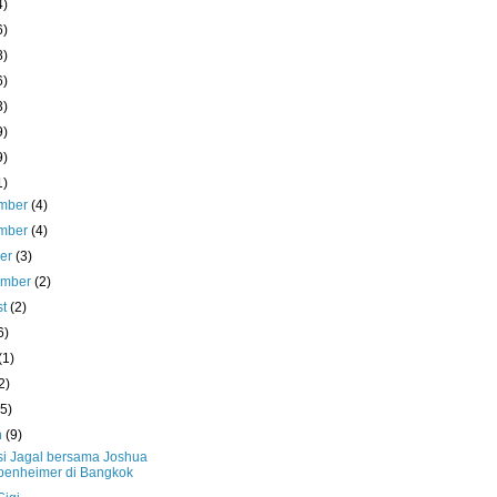
4)
6)
8)
6)
3)
9)
9)
1)
mber
(4)
mber
(4)
ber
(3)
ember
(2)
st
(2)
6)
(1)
2)
(5)
h
(9)
si Jagal bersama Joshua
enheimer di Bangkok