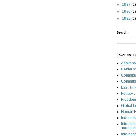
►
1987
(1)
►
1986
(1)
►
1982
(1)
Search
Favourite L
Apakaba
Center fo
Columbi
Committe
East Tim
Fetisov 
Freedom
Global In
Human R
Indonesi
Internati
Journalis
Internati