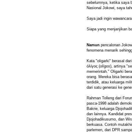
sebelumnya, ketika saya b
Nasional Jokowi, saya tah
Saya jadi ingin wawancara
Siapa yang menjanjikan ba
Namun
pencalonan Joko
fenomena menarik sehingga
Kata "oligarki" berasal dar
ὀλίγος (
olígos
), artinya "s
memerintah." Oligarki bera
orang. Mereka bisa berasal
terdidik, atau keluarga mi
dari satu generasi ke gener
Rahman Tolleng dari For
pasca-1998 adalah demokrasi
Bakrie, keluarga Djojoha
dan lainnya. Kandidat pre
Djojohadikusumo, dan Wirant
berkuasa. Contoh mutakhi
parlemen, dari DPR sampa