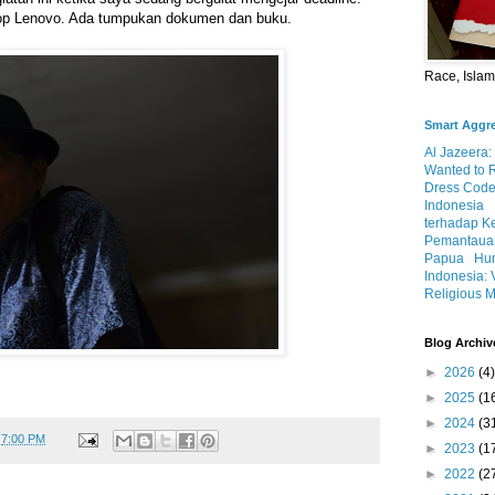
top Lenovo. Ada tumpukan dokumen dan buku.
Race, Isla
Smart Aggr
Al Jazeera:
Wanted to 
Dress Code
Indonesia
terhadap K
Pemantauan
Papua
Hum
Indonesia: 
Religious M
Blog Archiv
►
2026
(4)
►
2025
(1
►
2024
(3
t
7:00 PM
►
2023
(1
►
2022
(2