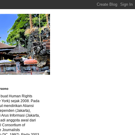
rsono
a buat Human Rights
 York) sejak 2008. Pada
ut mendirikan Aliansi
dependen (Jakarta),
di Arus Informasi (Jakarta,
jadi anggota awal dari
al Consortium of
e Journalists
n DC, 1997). Pada 2003,