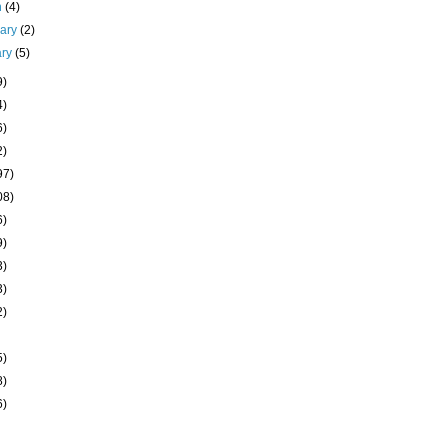
h
(4)
uary
(2)
ary
(5)
9)
4)
6)
2)
97)
08)
6)
9)
3)
3)
2)
5)
8)
6)