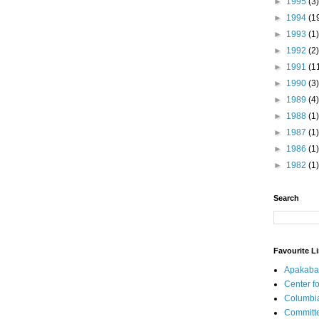
►
1995
(3)
►
1994
(1
►
1993
(1)
►
1992
(2)
►
1991
(1
►
1990
(3)
►
1989
(4)
►
1988
(1)
►
1987
(1)
►
1986
(1)
►
1982
(1)
Search
Favourite L
Apakaba
Center fo
Columbi
Committe