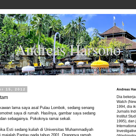
Andreas Harsono
r 15, 2012
Andreas Ha
itam
Dia bekerj
Watch (New
1994, dia ik
 kawan lama saya asal Pulau Lombok, sedang senang
Jurnalis In
motret saya di rumah. Hasilnya, gambar saya sedang
Institut Stu
 dan sebagainya. Pokoknya ramai sekali.
1995), dan 
Internation
ika Esti sedang kuliah di Universitas Muhammadiyah
Investigativ
i majalah Pantau pada tahun 2001. Orangnya ramah,
(Washingto