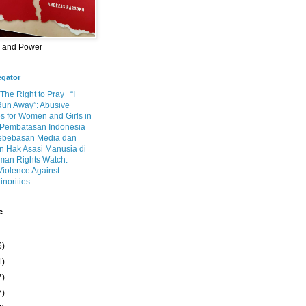
m and Power
egator
 The Right to Pray
“I
Run Away”: Abusive
s for Women and Girls in
Pembatasan Indonesia
ebebasan Media dan
 Hak Asasi Manusia di
an Rights Watch:
Violence Against
inorities
e
6)
1)
7)
7)