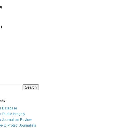
9)
1)
inks
r Database
r Public Integrity
a Journalism Review
e to Protect Journalists