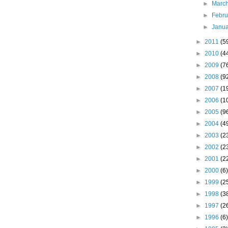
►
Marc
►
Febr
►
Janu
►
2011
(5
►
2010
(4
►
2009
(7
►
2008
(9
►
2007
(1
►
2006
(1
►
2005
(9
►
2004
(4
►
2003
(2
►
2002
(2
►
2001
(2
►
2000
(6)
►
1999
(2
►
1998
(3
►
1997
(2
►
1996
(6)