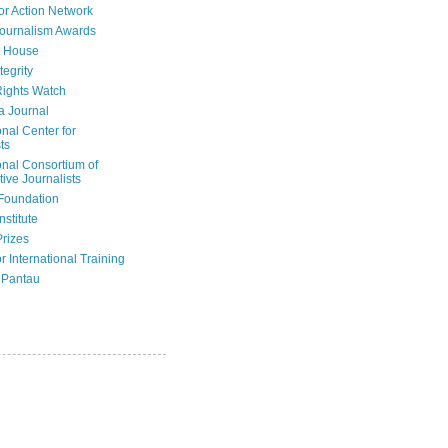
or Action Network
Journalism Awards
 House
tegrity
ights Watch
a Journal
onal Center for
ts
onal Consortium of
tive Journalists
Foundation
nstitute
Prizes
r International Training
 Pantau