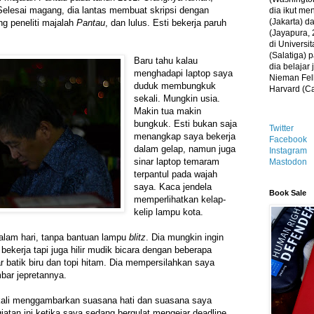
 Selesai magang, dia lantas membuat skripsi dengan
dia ikut me
(Jakarta) 
ng peneliti majalah
Pantau
, dan lulus. Esti bekerja paruh
(Jayapura, 
di Universi
(Salatiga)
Baru tahu kalau
dia belajar
menghadapi laptop saya
Nieman Fell
duduk membungkuk
Harvard (C
sekali. Mungkin usia.
Makin tua makin
bungkuk. Esti bukan saja
Twitter
menangkap saya bekerja
Facebook
dalam gelap, namun juga
Instagram
sinar laptop temaram
Mastodon
terpantul pada wajah
saya. Kaca jendela
Book Sale
memperlihatkan kelap-
kelip lampu kota.
lam hari, tanpa bantuan lampu
blitz
. Dia mungkin ingin
kerja tapi juga hilir mudik bicara dengan beberapa
 batik biru dan topi hitam. Dia mempersilahkan saya
ar jepretannya.
kali menggambarkan suasana hati dan suasana saya
iatan ini ketika saya sedang bergulat mengejar deadline.