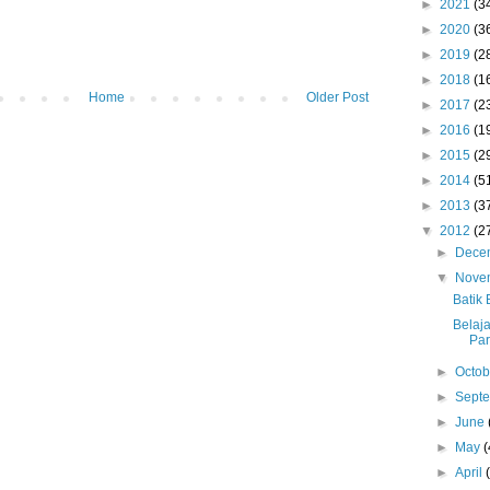
►
2021
(3
►
2020
(3
►
2019
(2
►
2018
(1
Home
Older Post
►
2017
(2
►
2016
(1
►
2015
(2
►
2014
(5
►
2013
(3
▼
2012
(2
►
Dece
▼
Nove
Batik 
Belaja
Par
►
Octo
►
Sept
►
June
►
May
(
►
April