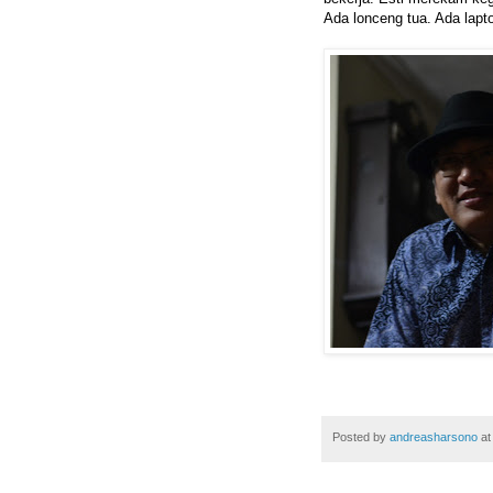
Ada lonceng tua. Ada lap
Posted by
andreasharsono
a