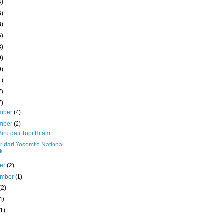
4)
6)
8)
6)
3)
9)
9)
1)
7)
7)
mber
(4)
mber
(2)
Biru dan Topi Hitam
r dari Yosemite National
k
ber
(2)
ember
(1)
(2)
4)
(1)