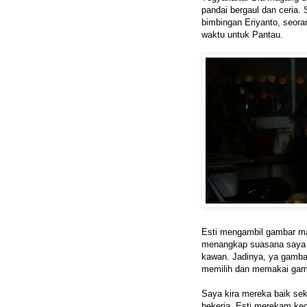
pandai bergaul dan ceria.
bimbingan Eriyanto, seora
waktu untuk Pantau.
Esti mengambil gambar ma
menangkap suasana saya be
kawan. Jadinya, ya gambar
memilih dan memakai gamb
Saya kira mereka baik se
bekerja. Esti merekam keg