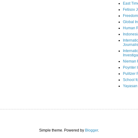
East Tim
Fetisov 
Freedom
Global In
Human R
Indonesi
Internati
Journalis
Internati
Investiga
Nieman 
Poynter I
Pulitzer 
School fo
Yayasan
Simple theme. Powered by
Blogger
.