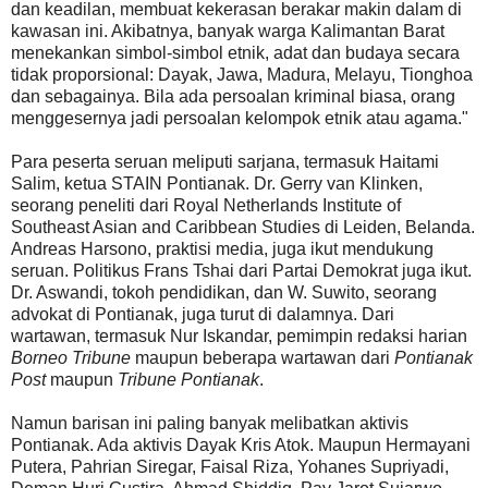
dan keadilan, membuat kekerasan berakar makin dalam di
kawasan ini. Akibatnya, banyak warga Kalimantan Barat
menekankan simbol-simbol etnik, adat dan budaya secara
tidak proporsional: Dayak, Jawa, Madura, Melayu, Tionghoa
dan sebagainya. Bila ada persoalan kriminal biasa, orang
menggesernya jadi persoalan kelompok etnik atau agama."
Para peserta seruan meliputi sarjana, termasuk Haitami
Salim, ketua STAIN Pontianak. Dr. Gerry van Klinken,
seorang peneliti dari Royal Netherlands Institute of
Southeast Asian and Caribbean Studies di Leiden, Belanda.
Andreas Harsono, praktisi media, juga ikut mendukung
seruan. Politikus Frans Tshai dari Partai Demokrat juga ikut.
Dr. Aswandi, tokoh pendidikan, dan W. Suwito, seorang
advokat di Pontianak, juga turut di dalamnya. Dari
wartawan, termasuk Nur Iskandar, pemimpin redaksi harian
Borneo Tribune
maupun beberapa wartawan dari
Pontianak
Post
maupun
Tribune Pontianak
.
Namun barisan ini paling banyak melibatkan aktivis
Pontianak. Ada aktivis Dayak Kris Atok. Maupun Hermayani
Putera, Pahrian Siregar, Faisal Riza, Yohanes Supriyadi,