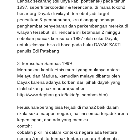
Landak sekarang (dulunya kab. pontianak) pada tahun
1997, seperti terkoordinir & terencana, di mana tokoh2
besar org Dayak di wilayah tersebut jadi target
penculikan & pembunuhan, krn dianggap sebagai
penghambat penyebaran dan perkembangan mereka di
wilayah tersebut, dll. rencana ini ketahuan 2 minggu
sebelum puncak kerusuhan 1997 oleh suku Dayak,
untuk jelasnya bisa di baca pada buku DAYAK SAKTI
penulis Edi Patebang
3. kerusuhan Sambas 1999:
Merupakan konflik etnis murni yang mulanya antara
Melayu dan Madura, kemudian melayu dibantu oleh
Dayak karena adanya korban dari pihak dayak yang
diakibatkan pihak madura(sumber:
http://www.dephan.go.id/fakta/p_sambas.htm)
kerusuhan/perang bisa terjadi di mana2 baik dalam
skala suku maupun negara, hal ini semua terjadi karena
kepentingan, dan ada yang memicu...
contoh:
cobalah pikir ini dalam konteks negara ada tentara
negara A mati tertembak tentara negara B otomatis