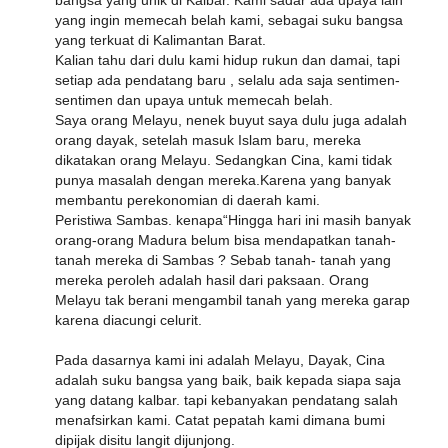
bangsa yang unik di Kalbar. Kami sadar ada upaya lain
yang ingin memecah belah kami, sebagai suku bangsa
yang terkuat di Kalimantan Barat.
Kalian tahu dari dulu kami hidup rukun dan damai, tapi
setiap ada pendatang baru , selalu ada saja sentimen-
sentimen dan upaya untuk memecah belah.
Saya orang Melayu, nenek buyut saya dulu juga adalah
orang dayak, setelah masuk Islam baru, mereka
dikatakan orang Melayu. Sedangkan Cina, kami tidak
punya masalah dengan mereka.Karena yang banyak
membantu perekonomian di daerah kami.
Peristiwa Sambas. kenapa“Hingga hari ini masih banyak
orang-orang Madura belum bisa mendapatkan tanah-
tanah mereka di Sambas ? Sebab tanah- tanah yang
mereka peroleh adalah hasil dari paksaan. Orang
Melayu tak berani mengambil tanah yang mereka garap
karena diacungi celurit.
Pada dasarnya kami ini adalah Melayu, Dayak, Cina
adalah suku bangsa yang baik, baik kepada siapa saja
yang datang kalbar. tapi kebanyakan pendatang salah
menafsirkan kami. Catat pepatah kami dimana bumi
dipijak disitu langit dijunjong.