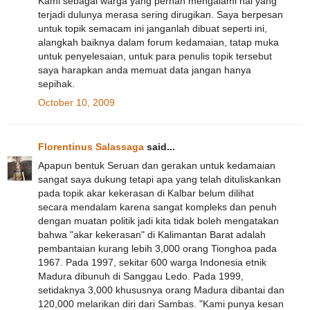
Kami sebagai warga yang pernah mengalami hal yang
terjadi dulunya merasa sering dirugikan. Saya berpesan
untuk topik semacam ini janganlah dibuat seperti ini,
alangkah baiknya dalam forum kedamaian, tatap muka
untuk penyelesaian, untuk para penulis topik tersebut
saya harapkan anda memuat data jangan hanya
sepihak.
October 10, 2009
Florentinus Salassaga
said...
Apapun bentuk Seruan dan gerakan untuk kedamaian
sangat saya dukung tetapi apa yang telah dituliskankan
pada topik akar kekerasan di Kalbar belum dilihat
secara mendalam karena sangat kompleks dan penuh
dengan muatan politik jadi kita tidak boleh mengatakan
bahwa "akar kekerasan" di Kalimantan Barat adalah
pembantaian kurang lebih 3,000 orang Tionghoa pada
1967. Pada 1997, sekitar 600 warga Indonesia etnik
Madura dibunuh di Sanggau Ledo. Pada 1999,
setidaknya 3,000 khususnya orang Madura dibantai dan
120,000 melarikan diri dari Sambas. "Kami punya kesan