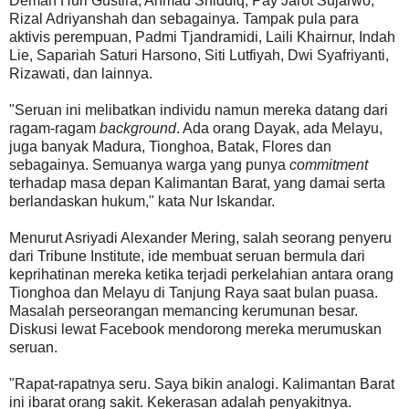
Deman Huri Gustira, Ahmad Shiddiq, Pay Jarot Sujarwo,
Rizal Adriyanshah dan sebagainya. Tampak pula para
aktivis perempuan, Padmi Tjandramidi, Laili Khairnur, Indah
Lie, Sapariah Saturi Harsono, Siti Lutfiyah, Dwi Syafriyanti,
Rizawati, dan lainnya.
"Seruan ini melibatkan individu namun mereka datang dari
ragam-ragam
background
. Ada orang Dayak, ada Melayu,
juga banyak Madura, Tionghoa, Batak, Flores dan
sebagainya. Semuanya warga yang punya
commitment
terhadap masa depan Kalimantan Barat, yang damai serta
berlandaskan hukum," kata Nur Iskandar.
Menurut Asriyadi Alexander Mering, salah seorang penyeru
dari Tribune Institute, ide membuat seruan bermula dari
keprihatinan mereka ketika terjadi perkelahian antara orang
Tionghoa dan Melayu di Tanjung Raya saat bulan puasa.
Masalah perseorangan memancing kerumunan besar.
Diskusi lewat Facebook mendorong mereka merumuskan
seruan.
"Rapat-rapatnya seru. Saya bikin analogi. Kalimantan Barat
ini ibarat orang sakit. Kekerasan adalah penyakitnya.