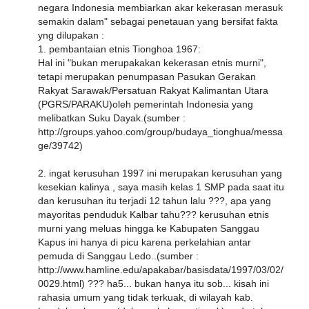
negara Indonesia membiarkan akar kekerasan merasuk
semakin dalam" sebagai penetauan yang bersifat fakta
yng dilupakan :
1. pembantaian etnis Tionghoa 1967:
Hal ini "bukan merupakakan kekerasan etnis murni",
tetapi merupakan penumpasan Pasukan Gerakan
Rakyat Sarawak/Persatuan Rakyat Kalimantan Utara
(PGRS/PARAKU)oleh pemerintah Indonesia yang
melibatkan Suku Dayak.(sumber :
http://groups.yahoo.com/group/budaya_tionghua/messa
ge/39742)
2. ingat kerusuhan 1997 ini merupakan kerusuhan yang
kesekian kalinya , saya masih kelas 1 SMP pada saat itu
dan kerusuhan itu terjadi 12 tahun lalu ???, apa yang
mayoritas penduduk Kalbar tahu??? kerusuhan etnis
murni yang meluas hingga ke Kabupaten Sanggau
Kapus ini hanya di picu karena perkelahian antar
pemuda di Sanggau Ledo..(sumber :
http://www.hamline.edu/apakabar/basisdata/1997/03/02/
0029.html) ??? ha5... bukan hanya itu sob... kisah ini
rahasia umum yang tidak terkuak, di wilayah kab.