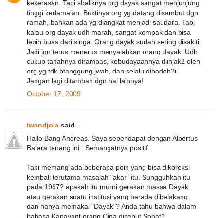
kekerasan. Tapi sbaliknya org dayak sangat menjunjung
tinggi kedamaian. Buktinya org yg datang disambut dgn
ramah, bahkan ada yg diangkat menjadi saudara. Tapi
kalau org dayak udh marah, sangat kompak dan bisa
lebih buas dari singa. Orang dayak sudah sering disakiti!
Jadi jgn terus menerus menyalahkan orang dayak. Udh
cukup tanahnya dirampas, kebudayaannya diinjak2 oleh
org yg tdk btanggung jwab, dan selalu dibodoh2i.
Jangan lagi ditambah dgn hal lainnya!
October 17, 2009
iwandjola
said...
Hallo Bang Andreas. Saya sependapat dengan Albertus
Batara tenang ini : Semangatnya positif.
Tapi memang ada beberapa poin yang bisa dikoreksi
kembali terutama masalah "akar" itu. Sungguhkah itu
pada 1967? apakah itu murni gerakan massa Dayak
atau gerakan suatu institusi yang berada dibelakang
dan hanya memakai "Dayak"? Anda tahu bahwa dalam
bahasa Kanayant orang Cina disebut Sobat?