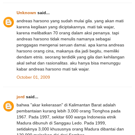
Unknown
said...
andreas harsono yang sudah mulai gila. yang akan mati
karena kegilaan yang diciptakannya. mati tak wajar,
karena melibatkan 70 orang dalam aksi penanya. tapi
andreas harsono tidak menulis namanya sebagai
penggagas mengenai seruan damai. apa karna andreas
harsono orang cina, makanya dia jadi begitu, memiliki
dendam etnis. seorang terdidik yang gila dan kehilangan
akal sehat dan rasionalitas. aku hanya bisa menunggu
kabar andreas harsono mati tak wajar.
October 01, 2009
jord
said...
bahwa "akar kekerasan" di Kalimantan Barat adalah
pembantaian kurang lebih 3,000 orang Tionghoa pada
1967. Pada 1997, sekitar 600 warga Indonesia etnik
Madura dibunuh di Sanggau Ledo. Pada 1999,
setidaknya 3,000 khususnya orang Madura dibantai dan
120,000 melarikan diri dari Sambas.