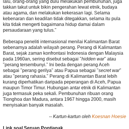
lalu, orang-orang yang dulu melakukan pembunuhan, juga
takkan takut untuk bikin pengerahan lewat etnik, budaya
atau agama, dan melakukan kekerasan lagi. Selama
kebenaran dan keadilan tidak ditegakkan, selama itu pula
kita tidak mengerti bagaimana hidup damai dalam
persaudaraan yang tulus."
Beberapa peneliti internasional menilai Kalimantan Barat
sebenarnya adalah wilayah perang. Perang di Kalimantan
Barat, sejak zaman konfrontasi Indonesia dengan Malaysia
pada 1960an, sering disebut sebagai "
hidden war
" atau
"perang tersembunyi." Ini beda dengan perang Aceh
sebagai "perang gerilya" atau Papua sebagai "
secret war
"
atau "perang rahasia." Perang di Kalimantan Barat lebih
kurang diperhatikan daripada peperangan di Aceh, Papua
maupun Timor Timur. Hubungan antar etnik di Kalimantan
juga termasuk peka sekali. Pembunuhan ribuan orang
Tionghoa dan Madura, antara 1967 hingga 2000, masih
menyisakan banyak masalah.
-- Kartun-kartun oleh
Koesnan Hoesie
Link soal Seruan Pontianak