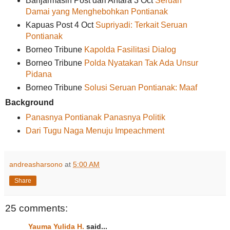
Banjarmasin Post dari Antara 3 Oct
Seruan
Damai yang Menghebohkan Pontianak
Kapuas Post 4 Oct
Supriyadi: Terkait Seruan
Pontianak
Borneo Tribune
Kapolda Fasilitasi Dialog
Borneo Tribune
Polda Nyatakan Tak Ada Unsur
Pidana
Borneo Tribune
Solusi Seruan Pontianak: Maaf
Background
Panasnya Pontianak Panasnya Politik
Dari Tugu Naga Menuju Impeachment
andreasharsono
at
5:00 AM
Share
25 comments:
Yauma Yulida H.
said...