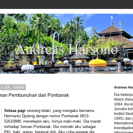
Andreas Harsono
r 29, 2009
Andreas Ha
an Pembunuhan dari Pontianak
Dia bekerj
Watch (New
1994, dia ik
Jurnalis In
Selasa pagi
seorang lelaki, yang mengaku bernama
Institut Stu
Hermanto Djuleng dengan nomor Pontianak 0813-
1995), dan 
52610888, menelepon aku. Isinya maki-maki. Dia marah
Internation
terhadap Seruan Pontianak. Dia memaki aku sebagai
Investigativ
PKI, babi, anjing, bangsat dsb. Aku coba
engage
dia
(Washingto