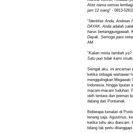
Atas nama semua lembaga
jam 12 siang
" - 0813-526
"
Identitas Anda, Andrea
DAYAK. Anda adalah salah
harus bertanggungjawab. K
Dayak. Semoga para seta
AM
"
Kalian minta tambah ya? 
Satu pun tidak kami sisak
Seingat aku, ini ancaman
ketika sebagai wartawan 
menggulingkan Megawati So
Indonesia, hingga liputan
macam-macam tuduhan. Per
oleh tentara dan preman b
datang dari Pontianak.
Beberapa kenalan di Ponti
tenang saja. Agustinus, 
ketika tahu aku diancam. D
bilang tak perlu ditanggapi