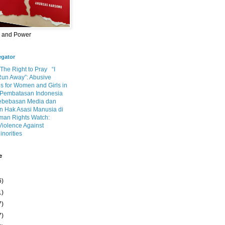
m and Power
egator
 The Right to Pray
“I
Run Away”: Abusive
s for Women and Girls in
Pembatasan Indonesia
ebebasan Media dan
 Hak Asasi Manusia di
an Rights Watch:
Violence Against
inorities
e
6)
1)
7)
7)