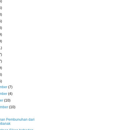
4)
6)
8)
6)
3)
9)
9)
1)
7)
7)
9)
4)
6)
mber
(7)
mber
(4)
ber
(10)
ember
(10)
an Pembunuhan dari
tianak