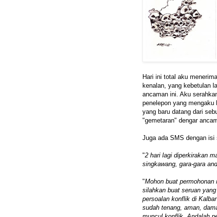
Hari ini total aku meneri
kenalan, yang kebetulan l
ancaman ini. Aku serahka
penelepon yang mengaku b
yang baru datang dari sebu
"gemetaran" dengar ancam
Juga ada SMS dengan isi s
"
2 hari lagi diperkirakan
singkawang, gara-gara an
"
Mohon buat permohonan m
silahkan buat seruan yan
persoalan konflik di Kalba
sudah tenang, aman, dama
muncul konflik, Andalah p