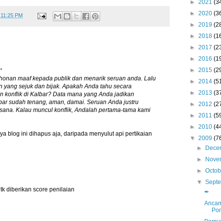
►
2021
(3
►
2020
(3
t
11:25 PM
►
2019
(2
►
2018
(1
►
2017
(2
►
2016
(1
.
►
2015
(2
onan maaf kepada publik dan menarik seruan anda. Lalu
►
2014
(5
n yang sejuk dan bijak. Apakah Anda tahu secara
►
2013
(3
 konflik di Kalbar? Data mana yang Anda jadikan
lbar sudah tenang, aman, damai. Seruan Anda justru
►
2012
(2
ana. Kalau muncul konflik, Andalah pertama-tama kami
►
2011
(5
►
2010
(4
nya blog ini dihapus aja, daripada menyulut api pertikaian
▼
2009
(7
►
Dece
►
Nove
►
Octo
▼
Sept
 utk diberikan score penilaian
✒
Ancam
Pon