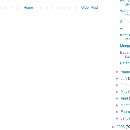
Perny
Ser
Home
Older Post
Warga
Kek
Serua
✒
Kami 
Pe
Menge
Bagai
Ba
Batan
►
Augu
►
July
(
►
June
►
May
(
►
April
►
Marc
►
Febr
►
Janu
►
2008
(9