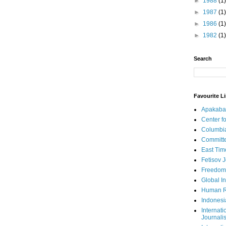
►
1988
(1)
►
1987
(1)
►
1986
(1)
►
1982
(1)
Search
Favourite L
Apakaba
Center fo
Columbi
Committe
East Tim
Fetisov 
Freedom
Global In
Human R
Indonesi
Internati
Journalis