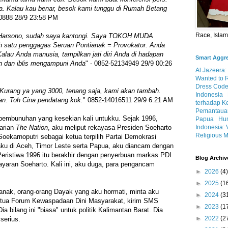
. Kalau kau benar, besok kami tunggu di Rumah Betang
10888 28/9 23:58 PM
Race, Isla
s Harsono, sudah saya kantongi. Saya TOKOH MUDA
 satu penggagas Seruan Pontianak = Provokator. Anda
alau Anda manusia, tampilkan jati diri Anda di hadapan
Smart Aggr
n dan iblis mengampuni Anda
" - 0852-52134949 29/9 00:26
Al Jazeera:
Wanted to 
Dress Code
Kurang ya yang 3000, tenang saja, kami akan tambah.
Indonesia
an. Toh Cina pendatang kok.
" 0852-14016511 29/9 6:21 AM
terhadap K
Pemantauan
 pembunuhan yang kesekian kali untukku. Sejak 1996,
Papua
Hum
Indonesia: 
harian
The Nation
, aku meliput rekayasa Presiden Soeharto
Religious M
ekarnoputri sebagai ketua terpilih Partai Demokrasi
 aku di Aceh, Timor Leste serta Papua, aku diancam dengan
istiwa 1996 itu berakhir dengan penyerbuan markas PDI
Blog Archiv
ayaran Soeharto. Kali ini, aku duga, para pengancam
►
2026
(4)
►
2025
(1
anak, orang-orang Dayak yang aku hormati, minta aku
►
2024
(3
ketua Forum Kewaspadaan Dini Masyarakat, kirim SMS
►
2023
(1
ia bilang ini "biasa" untuk politik Kalimantan Barat. Dia
►
2022
(2
 serius.