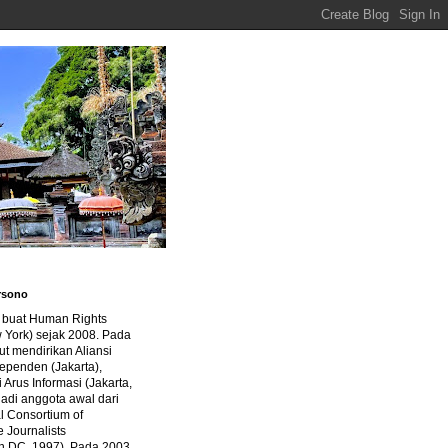
rsono
a buat Human Rights
 York) sejak 2008. Pada
ut mendirikan Aliansi
dependen (Jakarta),
di Arus Informasi (Jakarta,
jadi anggota awal dari
al Consortium of
e Journalists
n DC, 1997). Pada 2003,