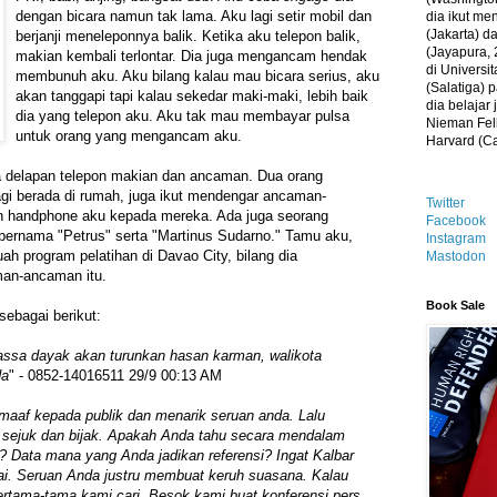
dengan bicara namun tak lama. Aku lagi setir mobil dan
dia ikut me
(Jakarta) 
berjanji meneleponnya balik. Ketika aku telepon balik,
(Jayapura, 
makian kembali terlontar. Dia juga mengancam hendak
di Universi
membunuh aku. Aku bilang kalau mau bicara serius, aku
(Salatiga)
akan tanggapi tapi kalau sekedar maki-maki, lebih baik
dia belajar
dia yang telepon aku. Aku tak mau membayar pulsa
Nieman Fell
untuk orang yang mengancam aku.
Harvard (C
ma delapan telepon makian dan ancaman. Dua orang
agi berada di rumah, juga ikut mendengar ancaman-
Twitter
n handphone aku kepada mereka. Ada juga seorang
Facebook
ernama "Petrus" serta "Martinus Sudarno." Tamu aku,
Instagram
ah program pelatihan di Davao City, bilang dia
Mastodon
an-ancaman itu.
Book Sale
ebagai berikut:
 massa dayak akan turunkan hasan karman, walikota
da
" - 0852-14016511 29/9 00:13 AM
aaf kepada publik dan menarik seruan anda. Lalu
g sejuk dan bijak. Apakah Anda tahu secara mendalam
r? Data mana yang Anda jadikan referensi? Ingat Kalbar
i. Seruan Anda justru membuat keruh suasana. Kalau
ertama-tama kami cari. Besok kami buat konferensi pers.