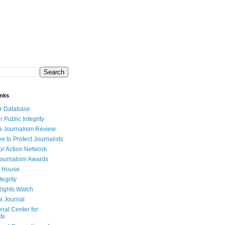
inks
r Database
r Public Integrity
a Journalism Review
e to Protect Journalists
or Action Network
Journalism Awards
 House
tegrity
ights Watch
a Journal
onal Center for
ts