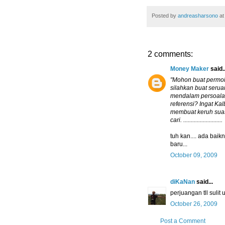
Posted by
andreasharsono
a
2 comments:
Money Maker
said..
"Mohon buat permoh
silahkan buat serua
mendalam persoalan
referensi? Ingat Ka
membuat keruh suas
cari. ..........................
tuh kan.... ada baik
baru...
October 09, 2009
diKaNan
said...
perjuangan tll sulit
October 26, 2009
Post a Comment