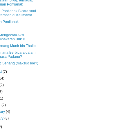
ataan Sikap terhadap
uan Pontianak
 Pontianak Bicara soal
erasan di Kalimanta...
n Pontianak
Mengecam Aksi
mbakaran Buku!
nang Munir bin Thalib
mana Berbicara dalam
hasa Padang?
g Senang (maksud loe?)
st
(7)
14)
(2)
7)
(1)
h
(2)
uary
(4)
ary
(8)
2)