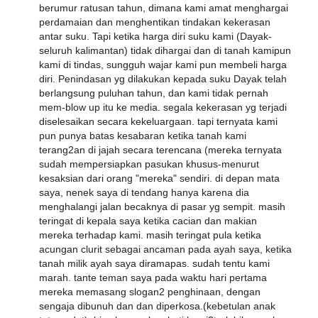
berumur ratusan tahun, dimana kami amat menghargai
perdamaian dan menghentikan tindakan kekerasan
antar suku. Tapi ketika harga diri suku kami (Dayak-
seluruh kalimantan) tidak dihargai dan di tanah kamipun
kami di tindas, sungguh wajar kami pun membeli harga
diri. Penindasan yg dilakukan kepada suku Dayak telah
berlangsung puluhan tahun, dan kami tidak pernah
mem-blow up itu ke media. segala kekerasan yg terjadi
diselesaikan secara kekeluargaan. tapi ternyata kami
pun punya batas kesabaran ketika tanah kami
terang2an di jajah secara terencana (mereka ternyata
sudah mempersiapkan pasukan khusus-menurut
kesaksian dari orang "mereka" sendiri. di depan mata
saya, nenek saya di tendang hanya karena dia
menghalangi jalan becaknya di pasar yg sempit. masih
teringat di kepala saya ketika cacian dan makian
mereka terhadap kami. masih teringat pula ketika
acungan clurit sebagai ancaman pada ayah saya, ketika
tanah milik ayah saya diramapas. sudah tentu kami
marah. tante teman saya pada waktu hari pertama
mereka memasang slogan2 penghinaan, dengan
sengaja dibunuh dan dan diperkosa.(kebetulan anak