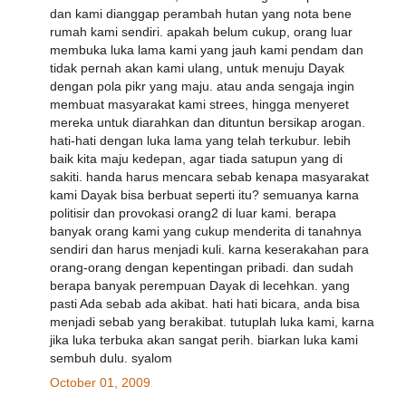
dan kami dianggap perambah hutan yang nota bene
rumah kami sendiri. apakah belum cukup, orang luar
membuka luka lama kami yang jauh kami pendam dan
tidak pernah akan kami ulang, untuk menuju Dayak
dengan pola pikr yang maju. atau anda sengaja ingin
membuat masyarakat kami strees, hingga menyeret
mereka untuk diarahkan dan dituntun bersikap arogan.
hati-hati dengan luka lama yang telah terkubur. lebih
baik kita maju kedepan, agar tiada satupun yang di
sakiti. handa harus mencara sebab kenapa masyarakat
kami Dayak bisa berbuat seperti itu? semuanya karna
politisir dan provokasi orang2 di luar kami. berapa
banyak orang kami yang cukup menderita di tanahnya
sendiri dan harus menjadi kuli. karna keserakahan para
orang-orang dengan kepentingan pribadi. dan sudah
berapa banyak perempuan Dayak di lecehkan. yang
pasti Ada sebab ada akibat. hati hati bicara, anda bisa
menjadi sebab yang berakibat. tutuplah luka kami, karna
jika luka terbuka akan sangat perih. biarkan luka kami
sembuh dulu. syalom
October 01, 2009