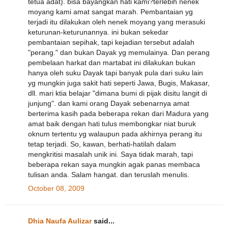
tetua adat). bisa bayangkan hati kami?terlebih nenek
moyang kami amat sangat marah. Pembantaian yg
terjadi itu dilakukan oleh nenek moyang yang merasuki
keturunan-keturunannya. ini bukan sekedar
pembantaian sepihak, tapi kejadian tersebut adalah
"perang." dan bukan Dayak yg memulainya. Dan perang
pembelaan harkat dan martabat ini dilakukan bukan
hanya oleh suku Dayak tapi banyak pula dari suku lain
yg mungkin juga sakit hati seperti Jawa, Bugis, Makasar,
dll. mari ktia belajar "dimana bumi di pijak disitu langit di
junjung". dan kami orang Dayak sebenarnya amat
berterima kasih pada beberapa rekan dari Madura yang
amat baik dengan hati tulus membongkar niat buruk
oknum tertentu yg walaupun pada akhirnya perang itu
tetap terjadi. So, kawan, berhati-hatilah dalam
mengkritisi masalah unik ini. Saya tidak marah, tapi
beberapa rekan saya mungkin agak panas membaca
tulisan anda. Salam hangat. dan teruslah menulis.
October 08, 2009
Dhia Naufa Aulizar
said...