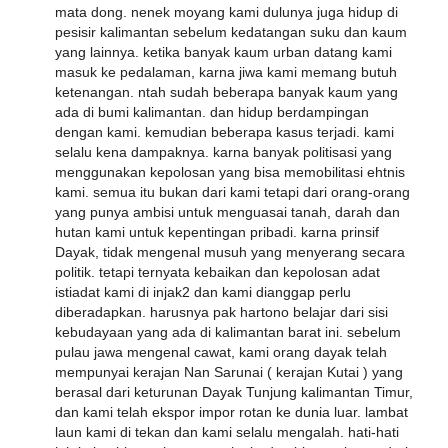
mata dong. nenek moyang kami dulunya juga hidup di
pesisir kalimantan sebelum kedatangan suku dan kaum
yang lainnya. ketika banyak kaum urban datang kami
masuk ke pedalaman, karna jiwa kami memang butuh
ketenangan. ntah sudah beberapa banyak kaum yang
ada di bumi kalimantan. dan hidup berdampingan
dengan kami. kemudian beberapa kasus terjadi. kami
selalu kena dampaknya. karna banyak politisasi yang
menggunakan kepolosan yang bisa memobilitasi ehtnis
kami. semua itu bukan dari kami tetapi dari orang-orang
yang punya ambisi untuk menguasai tanah, darah dan
hutan kami untuk kepentingan pribadi. karna prinsif
Dayak, tidak mengenal musuh yang menyerang secara
politik. tetapi ternyata kebaikan dan kepolosan adat
istiadat kami di injak2 dan kami dianggap perlu
diberadapkan. harusnya pak hartono belajar dari sisi
kebudayaan yang ada di kalimantan barat ini. sebelum
pulau jawa mengenal cawat, kami orang dayak telah
mempunyai kerajan Nan Sarunai ( kerajan Kutai ) yang
berasal dari keturunan Dayak Tunjung kalimantan Timur,
dan kami telah ekspor impor rotan ke dunia luar. lambat
laun kami di tekan dan kami selalu mengalah. hati-hati