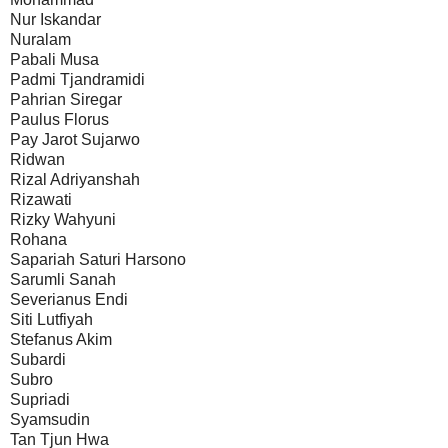
Nur Iskandar
Nuralam
Pabali Musa
Padmi Tjandramidi
Pahrian Siregar
Paulus Florus
Pay Jarot Sujarwo
Ridwan
Rizal Adriyanshah
Rizawati
Rizky Wahyuni
Rohana
Sapariah Saturi Harsono
Sarumli Sanah
Severianus Endi
Siti Lutfiyah
Stefanus Akim
Subardi
Subro
Supriadi
Syamsudin
Tan Tjun Hwa