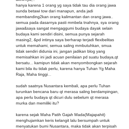
hanya karena 1 orang yg saya tidak tau dia orang jawa
sunda betawi tow dari manapun, anda jadi
membanding2kan orang kalimantan dan orang jawa..
semua pada dasarnya pasti mmbela tnahnya, sya orang
jawa&saya sangat mengaggumi budaya dayak selain
budaya kami sendiri disini, semua punya sejarah
masing2, &pd intinya saya berharap terjadi flexibelitas
untuk memahami, semua saling mmbutuhkan, smua
tidak sendiri didunia ini, jangan jadikan blog yang
memisahkan ini jadi acuan penilaian pd suatu budaya,qt
bersatu... kamipun tidak akan menyombongkan sejarah
kami bila itu tidak perlu, karena hanya Tuhan Yg Maha
Raja, Maha tinggi...
sudah saatnya Nusantara kembali, apa perlu Tuhan
turunkan bencana baru qt merasa saling berdampingan,
apa perlu budaya qt dicuri dulu sebelum qt merasa
murka dan memiliki itu?
karena sejak Maha Patih Gajah Mada(Majapahit)
menghujamkan keris kelangit lalu bersumpah untuk
menyatukan bumi Nusantara, maka tidak akan terpisah