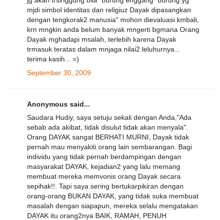
jg akan trsinggung bila "burung enggang" burung yg
mjdi simbol identitas dan religiuz Dayak dipasangkan
dengan tengkorak2 manusia" mohon dievaluasi kmbali,
krn mngkin anda belum banyak mngerti bgmana Orang
Dayak mghadapi msalah, terlebih karena Dayak
trmasuk teratas dalam mnjaga nilai2 leluhurnya...
terima kasih... =)
September 30, 2009
Anonymous said...
Saudara Hudiy, saya setuju sekali dengan Anda,"Ada
sebab ada akibat, tidak disulut tidak akan menyala".
Orang DAYAK sangat BERHATI MURNI, Dayak tidak
pernah mau menyakiti orang lain sembarangan. Bagi
individu yang tidak pernah berdampingan dengan
masyarakat DAYAK, kejadian2 yang lalu memang
membuat mereka memvonis orang Dayak secara
sepihak!!. Tapi saya sering bertukarpikiran dengan
orang-orang BUKAN DAYAK, yang tidak suka membuat
masalah dengan siapapun, mereka selalu mengatakan
DAYAK itu orang2nya BAIK, RAMAH, PENUH