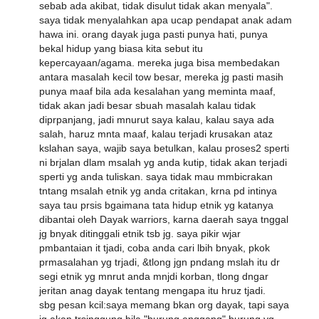
sebab ada akibat, tidak disulut tidak akan menyala".
saya tidak menyalahkan apa ucap pendapat anak adam
hawa ini. orang dayak juga pasti punya hati, punya
bekal hidup yang biasa kita sebut itu
kepercayaan/agama. mereka juga bisa membedakan
antara masalah kecil tow besar, mereka jg pasti masih
punya maaf bila ada kesalahan yang meminta maaf,
tidak akan jadi besar sbuah masalah kalau tidak
diprpanjang, jadi mnurut saya kalau, kalau saya ada
salah, haruz mnta maaf, kalau terjadi krusakan ataz
kslahan saya, wajib saya betulkan, kalau proses2 sperti
ni brjalan dlam msalah yg anda kutip, tidak akan terjadi
sperti yg anda tuliskan. saya tidak mau mmbicrakan
tntang msalah etnik yg anda critakan, krna pd intinya
saya tau prsis bgaimana tata hidup etnik yg katanya
dibantai oleh Dayak warriors, karna daerah saya tnggal
jg bnyak ditinggali etnik tsb jg. saya pikir wjar
pmbantaian it tjadi, coba anda cari lbih bnyak, pkok
prmasalahan yg trjadi, &tlong jgn pndang mslah itu dr
segi etnik yg mnrut anda mnjdi korban, tlong dngar
jeritan anag dayak tentang mengapa itu hruz tjadi.
sbg pesan kcil:saya memang bkan org dayak, tapi saya