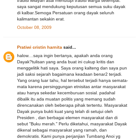
tradisi wilayah asal menutupi tradisi warga setempat.
saya sangat mendukung keputusan semua suku dayak
di kalbar.Semoga Persatuan orang dayak seluruh
kalimantan sekakin erat.
October 08, 2009
Pratiwi cristin harnita
said...
halow....saya ingin bertanya, apakah anda orang
Dayak?tulisan yang anda buat ini cukup kritis dan
menggelitik hati saya. Saya orang kalteng dan saya pun
jadi saksi sejarah bagaimana keadaan benar2 terjadi.
Yang orang luar tahu, hal tersebut terjadi hanya semata-
mata karena persinggungan etnisitas antar masyarakat
atau hanya sekedar kecemburuan sosial. padahal
dibalik itu ada muatan politis yang memang sudah
direncanakan oleh beberapa pihak tertentu. Masyarakat
Dayak punya bukti kuat yang telah di setujui oleh
Presiden , dan berbagai elemen masyarakat dan di
sebut "Buku merah." Perlu diketahui, masyarakat Dayak
dikenal sebagai masyarakat yang ramah, dan
demokratis. Kami punya perjanjian Tumbang Anoi yg