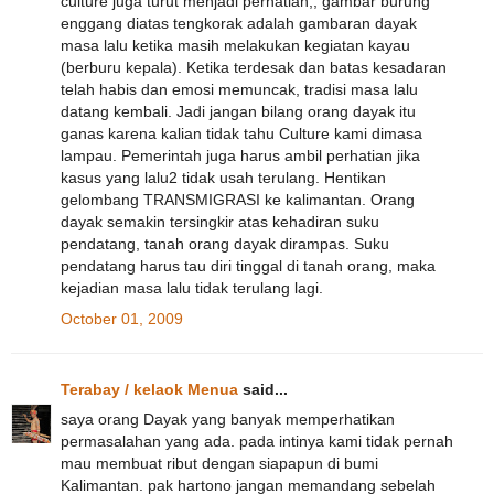
culture juga turut menjadi perhatian,, gambar burung
enggang diatas tengkorak adalah gambaran dayak
masa lalu ketika masih melakukan kegiatan kayau
(berburu kepala). Ketika terdesak dan batas kesadaran
telah habis dan emosi memuncak, tradisi masa lalu
datang kembali. Jadi jangan bilang orang dayak itu
ganas karena kalian tidak tahu Culture kami dimasa
lampau. Pemerintah juga harus ambil perhatian jika
kasus yang lalu2 tidak usah terulang. Hentikan
gelombang TRANSMIGRASI ke kalimantan. Orang
dayak semakin tersingkir atas kehadiran suku
pendatang, tanah orang dayak dirampas. Suku
pendatang harus tau diri tinggal di tanah orang, maka
kejadian masa lalu tidak terulang lagi.
October 01, 2009
Terabay / kelaok Menua
said...
saya orang Dayak yang banyak memperhatikan
permasalahan yang ada. pada intinya kami tidak pernah
mau membuat ribut dengan siapapun di bumi
Kalimantan. pak hartono jangan memandang sebelah