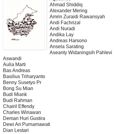
Ahmad Shiddiq
Alexander Mering
Amrin Zuraidi Rawansyah
Andi Fachrizal
Andi Nuradi
Andika Lay
Andreas Harsono
Ansela Sarating
Aseanty Widaningsih Pahlevi
Aswandi
Aulia Marti
Bas Andreas
Basilius Triharyanto
Benny Susetyo Pr
Bong Su Mian
Budi Miank
Budi Rahman
Chairil Effendy
Charles Wiriawan
Deman Huri Gustira
Dewi Ari Purnamawati
Dian Lestari