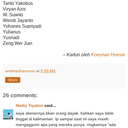
Tanto Yakobus
Viryan Azis
W. Suwito
Wendi Jayanto
Yohanes Supriyadi
Yulianus
Yusriadi
Zeng Wei Jian
-- Kartun oleh
Koesnan Hoesie
andreasharsono
at
5:00 AM
Share
26 comments:
Hudiy Tryaton
said...
saya sbenernya bkan orang dayak, bahkan saya tidak
tinggal di kalimantan. tp sampai saat ini saya masih
mengaggumi apa yang mereka punya. ringkasnya "ada