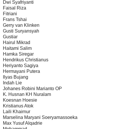
Dwi Syafriyanti
Faisal Riza
Fitriani
Frans Tshai
Gerry van Klinken
Gusti Suryansyah
Gustiar
Hairul Mikrad
Haitami Salim
Hamka Siregar
Hendrikus Christianus
Heriyanto Sagiya
Hermayani Putera
Ilyas Bujang
Indah Lie
Johanes Robini Marianto OP
K. Husnan KH Nuralam
Koesnan Hoesie
Kristianus Atok
Laili Khairnur
Marselina Maryani Soeryamassoeka
Max Yusuf Alqadrie
Mohammad