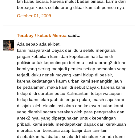
lah kalau bicara. karena mulut badan binasa. karna dari
berbagai kasus selalu orang diluar kamilah pemicu nya.
October 01, 2009
Terabay / kelaok Menua
said...
Ada sebab ada akibat.
kami masyarakat Dayak dari dulu selalu mengalah.
jangan kebaikan kami dan kepolosan hati kami di
politisir untuk kepentingan tertentu. justru orang2 di luar
kami yang sering menjadi pemicu setiap persoalan yang
terjadi. duku nenek moyang kami hidup di pesisir,
karena kedatangan kaum urban kami semangkin jauh
ke pedalaman, maka kami di sebut Dayak. karena kami
hidup di di daratan pulau Kalimantan. tetapi walaupun
hidup kami telah jauh di tengah pulau, masih saja kami
di jajah. oleh eksploitasi alam dan kekayan hutan kami.
yang diambil secara serakah oleh para pengusaha dan
antek2 nya. yang dipergunakan untuk kepentingan
pribadi. kami selalu mendapatkan dapak dari kerakusan
mereka. dan bencana asap banjir dan lain-lain
disebabkan hal diatas, selalu di tudingkan kepada kami.