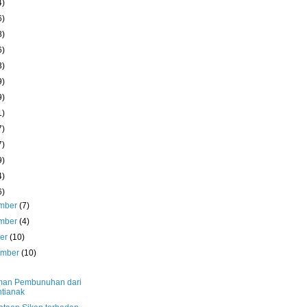
4)
6)
8)
6)
3)
9)
9)
1)
7)
7)
9)
4)
6)
mber
(7)
mber
(4)
ber
(10)
ember
(10)
an Pembunuhan dari
tianak