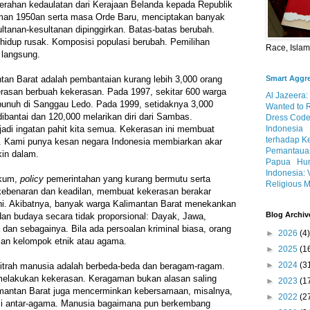
erahan kedaulatan dari Kerajaan Belanda kepada Republik
aman 1950an serta masa Orde Baru, menciptakan banyak
ltanan-kesultanan dipinggirkan. Batas-batas berubah.
hidup rusak. Komposisi populasi berubah. Pemilihan
Race, Isla
 langsung.
Smart Aggr
tan Barat adalah pembantaian kurang lebih 3,000 orang
rasan berbuah kekerasan. Pada 1997, sekitar 600 warga
Al Jazeera:
bunuh di Sanggau Ledo. Pada 1999, setidaknya 3,000
Wanted to 
bantai dan 120,000 melarikan diri dari Sambas.
Dress Code
Indonesia
jadi ingatan pahit kita semua. Kekerasan ini membuat
terhadap K
n. Kami punya kesan negara Indonesia membiarkan akar
Pemantauan
in dalam.
Papua
Hum
Indonesia: 
ukum,
policy
pemerintahan yang kurang bermutu serta
Religious M
kebenaran dan keadilan, membuat kekerasan berakar
ni. Akibatnya, banyak warga Kalimantan Barat menekankan
Blog Archiv
 dan budaya secara tidak proporsional: Dayak, Jawa,
dan sebagainya. Bila ada persoalan kriminal biasa, orang
►
2026
(4)
lan kelompok etnik atau agama.
►
2025
(1
►
2024
(3
itrah manusia adalah berbeda-beda dan beragam-ragam.
elakukan kekerasan. Keragaman bukan alasan saling
►
2023
(1
mantan Barat juga mencerminkan kebersamaan, misalnya,
►
2022
(2
si antar-agama. Manusia bagaimana pun berkembang