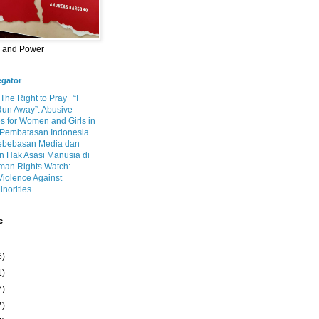
m and Power
egator
 The Right to Pray
“I
Run Away”: Abusive
s for Women and Girls in
Pembatasan Indonesia
ebebasan Media dan
 Hak Asasi Manusia di
an Rights Watch:
Violence Against
inorities
e
6)
1)
7)
7)