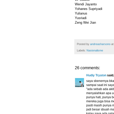
Wendi Jayanto
Yohanes Supriyadi
Yulianus
Yusriadi
Zeng Wei Jian
Posted by
andreasharsono
a
Labels:
Nasionalisme
26 comments:
Hudiy Tryaton
said.
saya sbenernya bkan
sampai saat ini sa
"ada sebab ada akiba
menyalahkan apa uc
punya hati, punya b
mereka juga bisa m
pasti masih punya 
jadi besar sbuah ma
kalau saya ada sala