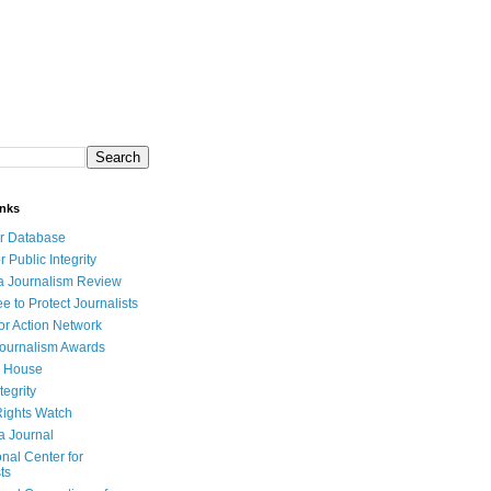
inks
r Database
r Public Integrity
a Journalism Review
e to Protect Journalists
or Action Network
Journalism Awards
 House
tegrity
ights Watch
a Journal
onal Center for
ts