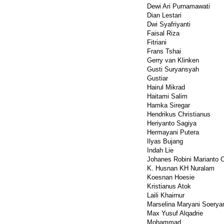
Dewi Ari Purnamawati
Dian Lestari
Dwi Syafriyanti
Faisal Riza
Fitriani
Frans Tshai
Gerry van Klinken
Gusti Suryansyah
Gustiar
Hairul Mikrad
Haitami Salim
Hamka Siregar
Hendrikus Christianus
Heriyanto Sagiya
Hermayani Putera
Ilyas Bujang
Indah Lie
Johanes Robini Marianto 
K. Husnan KH Nuralam
Koesnan Hoesie
Kristianus Atok
Laili Khairnur
Marselina Maryani Soery
Max Yusuf Alqadrie
Mohammad