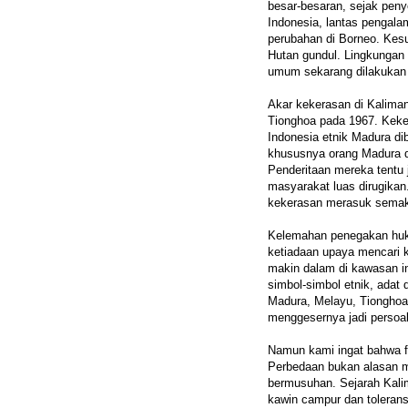
besar-besaran, sejak peny
Indonesia, lantas pengal
perubahan di Borneo. Kesu
Hutan gundul. Lingkungan 
umum sekarang dilakukan
Akar kekerasan di Kaliman
Tionghoa pada 1967. Keke
Indonesia etnik Madura di
khususnya orang Madura di
Penderitaan mereka tentu 
masyarakat luas dirugika
kekerasan merasuk semak
Kelemahan penegakan h
ketiadaan upaya mencari 
makin dalam di kawasan i
simbol-simbol etnik, adat
Madura, Melayu, Tionghoa 
menggesernya jadi persoa
Namun kami ingat bahwa f
Perbedaan bukan alasan m
bermusuhan. Sejarah Kali
kawin campur dan toleran