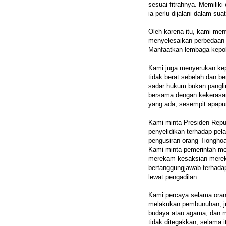
sesuai fitrahnya. Memilik
ia perlu dijalani dalam s
Oleh karena itu, kami men
menyelesaikan perbedaan 
Manfaatkan lembaga kepol
Kami juga menyerukan kepa
tidak berat sebelah dan b
sadar hukum bukan pangli
bersama dengan kekerasa
yang ada, sesempit apapu
Kami minta Presiden Repu
penyelidikan terhadap pe
pengusiran orang Tiongho
Kami minta pemerintah me
merekam kesaksian mereka
bertanggungjawab terhada
lewat pengadilan.
Kami percaya selama orang
melakukan pembunuhan, jug
budaya atau agama, dan m
tidak ditegakkan, selama 