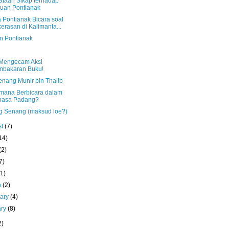
ataan Sikap terhadap
uan Pontianak
 Pontianak Bicara soal
erasan di Kalimanta...
n Pontianak
Mengecam Aksi
mbakaran Buku!
nang Munir bin Thalib
mana Berbicara dalam
hasa Padang?
g Senang (maksud loe?)
st
(7)
14)
(2)
7)
(1)
h
(2)
uary
(4)
ary
(8)
2)