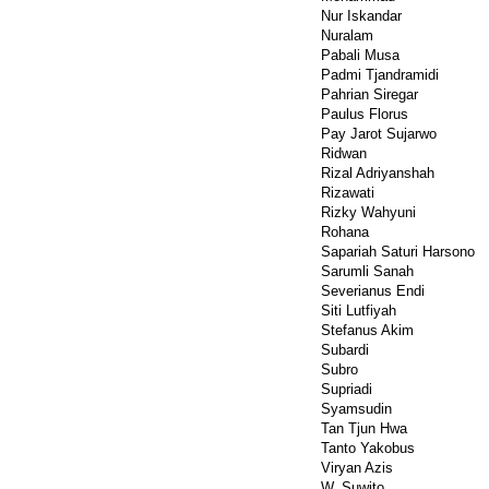
Nur Iskandar
Nuralam
Pabali Musa
Padmi Tjandramidi
Pahrian Siregar
Paulus Florus
Pay Jarot Sujarwo
Ridwan
Rizal Adriyanshah
Rizawati
Rizky Wahyuni
Rohana
Sapariah Saturi Harsono
Sarumli Sanah
Severianus Endi
Siti Lutfiyah
Stefanus Akim
Subardi
Subro
Supriadi
Syamsudin
Tan Tjun Hwa
Tanto Yakobus
Viryan Azis
W. Suwito