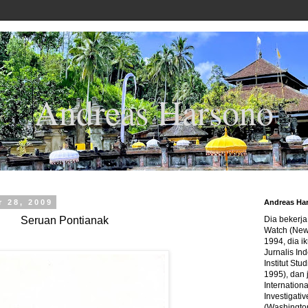
Andreas Harsono
 28, 2009
Andreas Ha
Seruan Pontianak
Dia bekerj
Watch (New
1994, dia ik
Jurnalis In
Institut Stu
1995), dan 
Internation
Investigativ
(Washingto