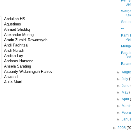
Perny
Ser
Warga
Kek
Abdullah HS
Serua
Agustinus
✒
Ahmad Shiddiq
Alexander Mering
Kami 
Pe
Amrin Zuraidi Rawansyah
Andi Fachrizal
Menge
Andi Nuradi
Bagai
Andika Lay
Ba
Andreas Harsono
Batan
Ansela Sarating
Aseanty Widaningsih Pahlevi
►
Augu
Aswandi
►
July
(
Aulia Marti
►
June
►
May
(
►
April
►
Marc
►
Febr
►
Janu
►
2008
(9