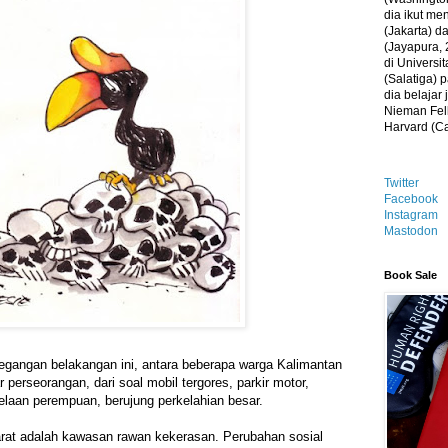
dia ikut me
(Jakarta) 
(Jayapura, 
di Universi
(Salatiga)
dia belajar
Nieman Fell
Harvard (C
Twitter
Facebook
Instagram
Mastodon
Book Sale
gangan belakangan ini, antara beberapa warga Kalimantan
r perseorangan, dari soal mobil tergores, parkir motor,
laan perempuan, berujung perkelahian besar.
rat adalah kawasan rawan kekerasan. Perubahan sosial