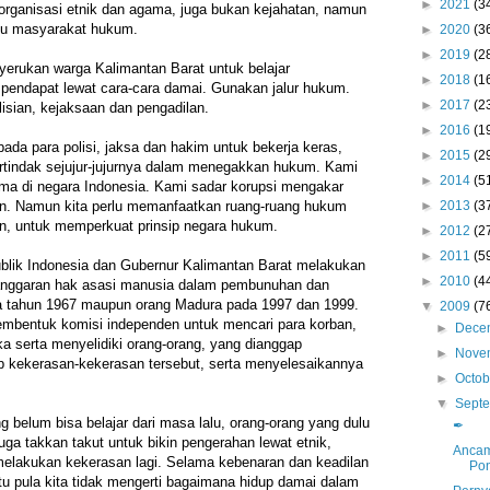
►
2021
(3
i organisasi etnik dan agama, juga bukan kejahatan, namun
uatu masyarakat hukum.
►
2020
(3
►
2019
(2
yerukan warga Kalimantan Barat untuk belajar
►
2018
(1
pendapat lewat cara-cara damai. Gunakan jalur hukum.
►
2017
(2
isian, kejaksaan dan pengadilan.
►
2016
(1
da para polisi, jaksa dan hakim untuk bekerja keras,
►
2015
(2
ertindak sejujur-jujurnya dalam menegakkan hukum. Kami
►
2014
(5
ma di negara Indonesia. Kami sadar korupsi mengakar
►
2013
(3
n. Namun kita perlu memanfaatkan ruang-ruang hukum
n, untuk memperkuat prinsip negara hukum.
►
2012
(2
►
2011
(5
blik Indonesia dan Gubernur Kalimantan Barat melakukan
►
2010
(4
langgaran hak asasi manusia dalam pembunuhan dan
a tahun 1967 maupun orang Madura pada 1997 dan 1999.
▼
2009
(7
mbentuk komisi independen untuk mencari para korban,
►
Dece
 serta menyelidiki orang-orang, yang dianggap
►
Nove
p kekerasan-kekerasan tersebut, serta menyelesaikannya
►
Octo
▼
Sept
 belum bisa belajar dari masa lalu, orang-orang yang dulu
✒
a takkan takut untuk bikin pengerahan lewat etnik,
Ancam
elakukan kekerasan lagi. Selama kebenaran dan keadilan
Pon
itu pula kita tidak mengerti bagaimana hidup damai dalam