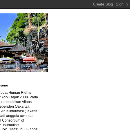
rsono
a buat Human Rights
 York) sejak 2008. Pada
ut mendirikan Aliansi
dependen (Jakarta),
di Arus Informasi (Jakarta,
jadi anggota awal dari
al Consortium of
e Journalists
n DC, 1997). Pada 2003,