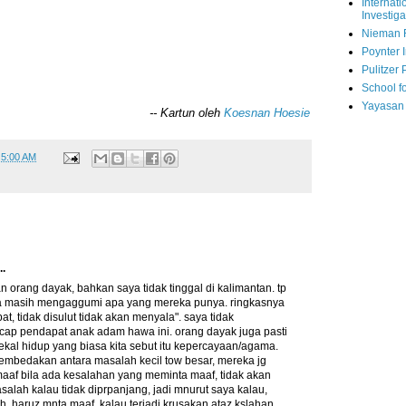
Internati
Investiga
Nieman 
Poynter I
Pulitzer 
School fo
Yayasan
-- Kartun oleh
Koesnan Hoesie
t
5:00 AM
..
 orang dayak, bahkan saya tidak tinggal di kalimantan. tp
ya masih mengaggumi apa yang mereka punya. ringkasnya
t, tidak disulut tidak akan menyala". saya tidak
ap pendapat anak adam hawa ini. orang dayak juga pasti
ekal hidup yang biasa kita sebut itu kepercayaan/agama.
embedakan antara masalah kecil tow besar, mereka jg
maaf bila ada kesalahan yang meminta maaf, tidak akan
salah kalau tidak diprpanjang, jadi mnurut saya kalau,
h, haruz mnta maaf, kalau terjadi krusakan ataz kslahan