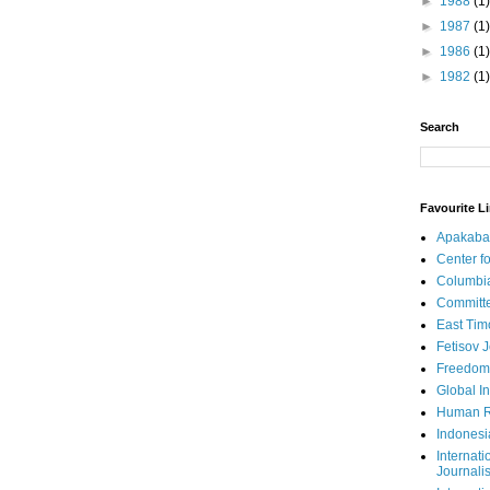
►
1988
(1)
►
1987
(1)
►
1986
(1)
►
1982
(1)
Search
Favourite L
Apakaba
Center fo
Columbi
Committe
East Tim
Fetisov 
Freedom
Global In
Human R
Indonesi
Internati
Journalis