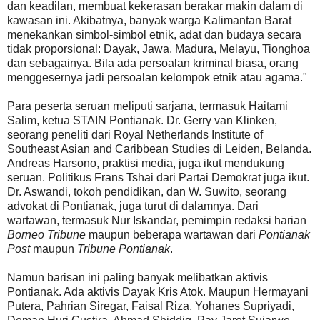
dan keadilan, membuat kekerasan berakar makin dalam di
kawasan ini. Akibatnya, banyak warga Kalimantan Barat
menekankan simbol-simbol etnik, adat dan budaya secara
tidak proporsional: Dayak, Jawa, Madura, Melayu, Tionghoa
dan sebagainya. Bila ada persoalan kriminal biasa, orang
menggesernya jadi persoalan kelompok etnik atau agama."
Para peserta seruan meliputi sarjana, termasuk Haitami
Salim, ketua STAIN Pontianak. Dr. Gerry van Klinken,
seorang peneliti dari Royal Netherlands Institute of
Southeast Asian and Caribbean Studies di Leiden, Belanda.
Andreas Harsono, praktisi media, juga ikut mendukung
seruan. Politikus Frans Tshai dari Partai Demokrat juga ikut.
Dr. Aswandi, tokoh pendidikan, dan W. Suwito, seorang
advokat di Pontianak, juga turut di dalamnya. Dari
wartawan, termasuk Nur Iskandar, pemimpin redaksi harian
Borneo Tribune
maupun beberapa wartawan dari
Pontianak
Post
maupun
Tribune Pontianak
.
Namun barisan ini paling banyak melibatkan aktivis
Pontianak. Ada aktivis Dayak Kris Atok. Maupun Hermayani
Putera, Pahrian Siregar, Faisal Riza, Yohanes Supriyadi,