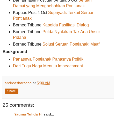
Banjarmasin Post dari Antara 3 Oct
Seruan
Damai yang Menghebohkan Pontianak
Kapuas Post 4 Oct
Supriyadi: Terkait Seruan
Pontianak
Borneo Tribune
Kapolda Fasilitasi Dialog
Borneo Tribune
Polda Nyatakan Tak Ada Unsur
Pidana
Borneo Tribune
Solusi Seruan Pontianak: Maaf
Background
Panasnya Pontianak Panasnya Politik
Dari Tugu Naga Menuju Impeachment
andreasharsono
at
5:00 AM
Share
25 comments:
Yauma Yulida H.
said...