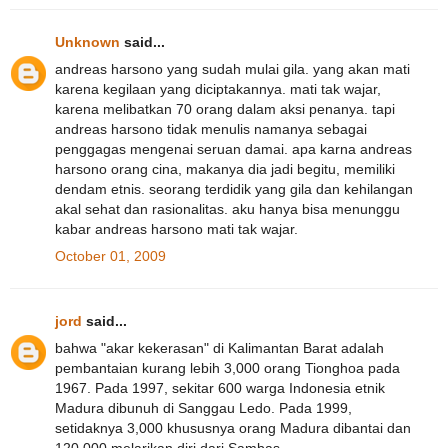
Unknown
said...
andreas harsono yang sudah mulai gila. yang akan mati
karena kegilaan yang diciptakannya. mati tak wajar,
karena melibatkan 70 orang dalam aksi penanya. tapi
andreas harsono tidak menulis namanya sebagai
penggagas mengenai seruan damai. apa karna andreas
harsono orang cina, makanya dia jadi begitu, memiliki
dendam etnis. seorang terdidik yang gila dan kehilangan
akal sehat dan rasionalitas. aku hanya bisa menunggu
kabar andreas harsono mati tak wajar.
October 01, 2009
jord
said...
bahwa "akar kekerasan" di Kalimantan Barat adalah
pembantaian kurang lebih 3,000 orang Tionghoa pada
1967. Pada 1997, sekitar 600 warga Indonesia etnik
Madura dibunuh di Sanggau Ledo. Pada 1999,
setidaknya 3,000 khususnya orang Madura dibantai dan
120,000 melarikan diri dari Sambas.