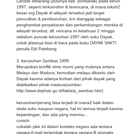
Landak sekarang (dulunya kab. pontianak) pada tahun
1997, seperti terkoordinir & terencana, di mana tokoh2
besar org Dayak di wilayah tersebut jadi target
penculikan & pembunuhan, krn dianggap sebagai
penghambat penyebaran dan perkembangan mereka di
wilayah tersebut, dll. rencana ini ketahuan 2 minggu
sebelum puncak kerusuhan 1997 oleh suku Dayak,
untuk jelasnya bisa di baca pada buku DAYAK SAKTI
penulis Edi Patebang
3. kerusuhan Sambas 1999:
Merupakan konflik etnis murni yang mulanya antara
Melayu dan Madura, kemudian melayu dibantu oleh
Dayak karena adanya korban dari pihak dayak yang
diakibatkan pihak madura(sumber:
http://www.dephan.go.id/fakta/p_sambas.htm)
kerusuhan/perang bisa terjadi di mana2 baik dalam
skala suku maupun negara, hal ini semua terjadi karena
kepentingan, dan ada yang memicu...
contoh:
cobalah pikir ini dalam konteks negara ada tentara
negara A mati tertembak tentara negara B otomatis