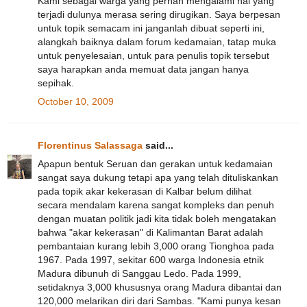
Kami sebagai warga yang pernah mengalami hal yang
terjadi dulunya merasa sering dirugikan. Saya berpesan
untuk topik semacam ini janganlah dibuat seperti ini,
alangkah baiknya dalam forum kedamaian, tatap muka
untuk penyelesaian, untuk para penulis topik tersebut
saya harapkan anda memuat data jangan hanya
sepihak.
October 10, 2009
Florentinus Salassaga
said...
Apapun bentuk Seruan dan gerakan untuk kedamaian
sangat saya dukung tetapi apa yang telah dituliskankan
pada topik akar kekerasan di Kalbar belum dilihat
secara mendalam karena sangat kompleks dan penuh
dengan muatan politik jadi kita tidak boleh mengatakan
bahwa "akar kekerasan" di Kalimantan Barat adalah
pembantaian kurang lebih 3,000 orang Tionghoa pada
1967. Pada 1997, sekitar 600 warga Indonesia etnik
Madura dibunuh di Sanggau Ledo. Pada 1999,
setidaknya 3,000 khususnya orang Madura dibantai dan
120,000 melarikan diri dari Sambas. "Kami punya kesan