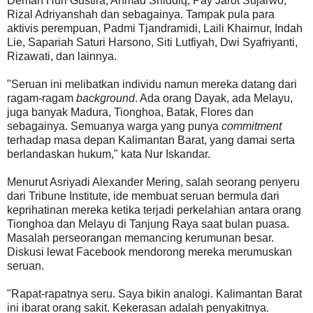
Deman Huri Gustira, Ahmad Shiddiq, Pay Jarot Sujarwo,
Rizal Adriyanshah dan sebagainya. Tampak pula para
aktivis perempuan, Padmi Tjandramidi, Laili Khairnur, Indah
Lie, Sapariah Saturi Harsono, Siti Lutfiyah, Dwi Syafriyanti,
Rizawati, dan lainnya.
"Seruan ini melibatkan individu namun mereka datang dari
ragam-ragam
background
. Ada orang Dayak, ada Melayu,
juga banyak Madura, Tionghoa, Batak, Flores dan
sebagainya. Semuanya warga yang punya
commitment
terhadap masa depan Kalimantan Barat, yang damai serta
berlandaskan hukum," kata Nur Iskandar.
Menurut Asriyadi Alexander Mering, salah seorang penyeru
dari Tribune Institute, ide membuat seruan bermula dari
keprihatinan mereka ketika terjadi perkelahian antara orang
Tionghoa dan Melayu di Tanjung Raya saat bulan puasa.
Masalah perseorangan memancing kerumunan besar.
Diskusi lewat Facebook mendorong mereka merumuskan
seruan.
"Rapat-rapatnya seru. Saya bikin analogi. Kalimantan Barat
ini ibarat orang sakit. Kekerasan adalah penyakitnya.