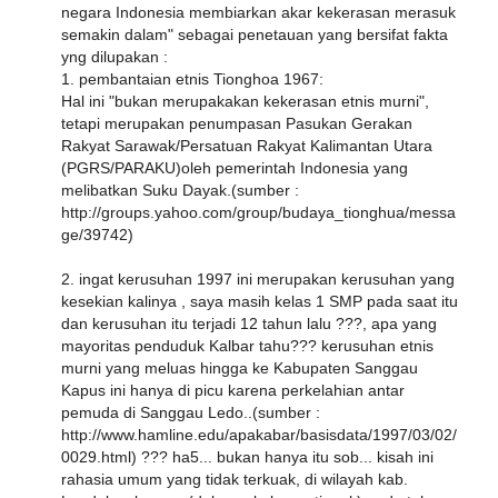
negara Indonesia membiarkan akar kekerasan merasuk
semakin dalam" sebagai penetauan yang bersifat fakta
yng dilupakan :
1. pembantaian etnis Tionghoa 1967:
Hal ini "bukan merupakakan kekerasan etnis murni",
tetapi merupakan penumpasan Pasukan Gerakan
Rakyat Sarawak/Persatuan Rakyat Kalimantan Utara
(PGRS/PARAKU)oleh pemerintah Indonesia yang
melibatkan Suku Dayak.(sumber :
http://groups.yahoo.com/group/budaya_tionghua/messa
ge/39742)
2. ingat kerusuhan 1997 ini merupakan kerusuhan yang
kesekian kalinya , saya masih kelas 1 SMP pada saat itu
dan kerusuhan itu terjadi 12 tahun lalu ???, apa yang
mayoritas penduduk Kalbar tahu??? kerusuhan etnis
murni yang meluas hingga ke Kabupaten Sanggau
Kapus ini hanya di picu karena perkelahian antar
pemuda di Sanggau Ledo..(sumber :
http://www.hamline.edu/apakabar/basisdata/1997/03/02/
0029.html) ??? ha5... bukan hanya itu sob... kisah ini
rahasia umum yang tidak terkuak, di wilayah kab.