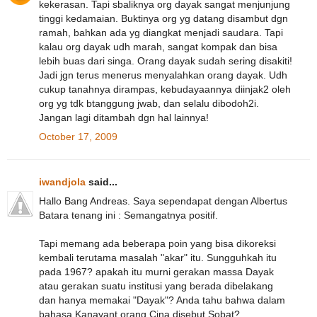
kekerasan. Tapi sbaliknya org dayak sangat menjunjung
tinggi kedamaian. Buktinya org yg datang disambut dgn
ramah, bahkan ada yg diangkat menjadi saudara. Tapi
kalau org dayak udh marah, sangat kompak dan bisa
lebih buas dari singa. Orang dayak sudah sering disakiti!
Jadi jgn terus menerus menyalahkan orang dayak. Udh
cukup tanahnya dirampas, kebudayaannya diinjak2 oleh
org yg tdk btanggung jwab, dan selalu dibodoh2i.
Jangan lagi ditambah dgn hal lainnya!
October 17, 2009
iwandjola
said...
Hallo Bang Andreas. Saya sependapat dengan Albertus
Batara tenang ini : Semangatnya positif.
Tapi memang ada beberapa poin yang bisa dikoreksi
kembali terutama masalah "akar" itu. Sungguhkah itu
pada 1967? apakah itu murni gerakan massa Dayak
atau gerakan suatu institusi yang berada dibelakang
dan hanya memakai "Dayak"? Anda tahu bahwa dalam
bahasa Kanayant orang Cina disebut Sobat?