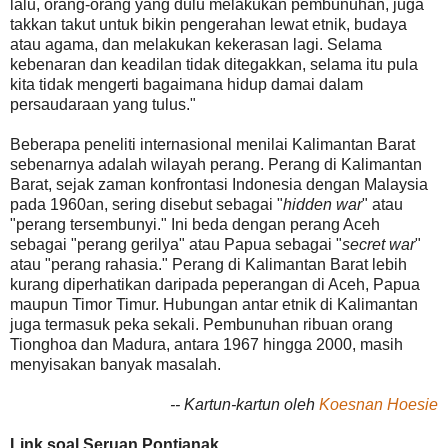
lalu, orang-orang yang dulu melakukan pembunuhan, juga
takkan takut untuk bikin pengerahan lewat etnik, budaya
atau agama, dan melakukan kekerasan lagi. Selama
kebenaran dan keadilan tidak ditegakkan, selama itu pula
kita tidak mengerti bagaimana hidup damai dalam
persaudaraan yang tulus."
Beberapa peneliti internasional menilai Kalimantan Barat
sebenarnya adalah wilayah perang. Perang di Kalimantan
Barat, sejak zaman konfrontasi Indonesia dengan Malaysia
pada 1960an, sering disebut sebagai "
hidden war
" atau
"perang tersembunyi." Ini beda dengan perang Aceh
sebagai "perang gerilya" atau Papua sebagai "
secret war
"
atau "perang rahasia." Perang di Kalimantan Barat lebih
kurang diperhatikan daripada peperangan di Aceh, Papua
maupun Timor Timur. Hubungan antar etnik di Kalimantan
juga termasuk peka sekali. Pembunuhan ribuan orang
Tionghoa dan Madura, antara 1967 hingga 2000, masih
menyisakan banyak masalah.
-- Kartun-kartun oleh
Koesnan Hoesie
Link soal Seruan Pontianak