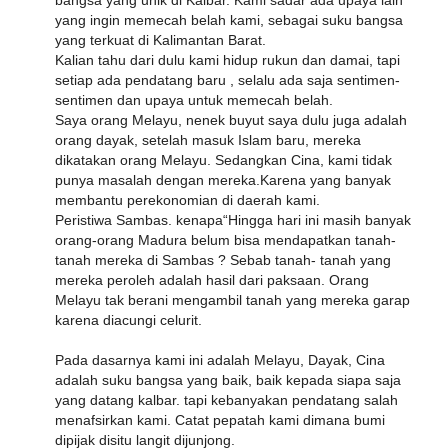
bangsa yang unik di Kalbar. Kami sadar ada upaya lain
yang ingin memecah belah kami, sebagai suku bangsa
yang terkuat di Kalimantan Barat.
Kalian tahu dari dulu kami hidup rukun dan damai, tapi
setiap ada pendatang baru , selalu ada saja sentimen-
sentimen dan upaya untuk memecah belah.
Saya orang Melayu, nenek buyut saya dulu juga adalah
orang dayak, setelah masuk Islam baru, mereka
dikatakan orang Melayu. Sedangkan Cina, kami tidak
punya masalah dengan mereka.Karena yang banyak
membantu perekonomian di daerah kami.
Peristiwa Sambas. kenapa“Hingga hari ini masih banyak
orang-orang Madura belum bisa mendapatkan tanah-
tanah mereka di Sambas ? Sebab tanah- tanah yang
mereka peroleh adalah hasil dari paksaan. Orang
Melayu tak berani mengambil tanah yang mereka garap
karena diacungi celurit.
Pada dasarnya kami ini adalah Melayu, Dayak, Cina
adalah suku bangsa yang baik, baik kepada siapa saja
yang datang kalbar. tapi kebanyakan pendatang salah
menafsirkan kami. Catat pepatah kami dimana bumi
dipijak disitu langit dijunjong.