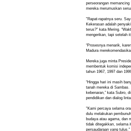
perseorangan memancing 
mereka merumuskan seru
"Rapat-rapatnya seru. Saya
Kekerasan adalah penyakit
terus?" kata Mering. “Wak
mengerikan, tapi setelah 
“Prosesnya menarik, kare
Madura merekomendasikan 
Mereka juga minta Presid
membentuk komisi indepe
tahun 1967, 1997 dan 199
“Hingga hari ini masih ba
tanah mereka di Sambas. 
kebenaran,” kata Subro, d
pendidikan dan dialog lint
"Kami percaya selama oran
dulu melakukan pembunuhan
budaya atau agama, dan m
tidak ditegakkan, selama 
persaudaraan yang tulus."