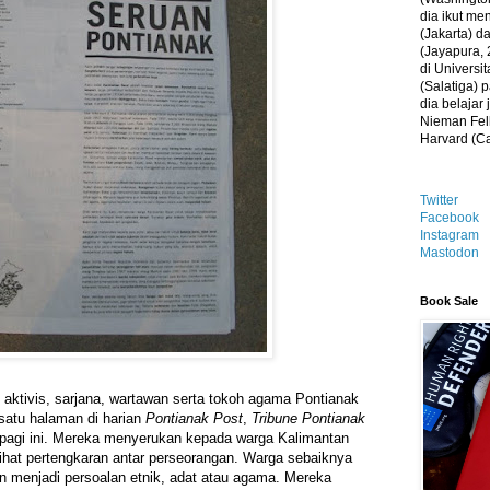
dia ikut me
(Jakarta) 
(Jayapura, 
di Universi
(Salatiga)
dia belajar
Nieman Fell
Harvard (C
Twitter
Facebook
Instagram
Mastodon
Book Sale
 aktivis, sarjana, wartawan serta tokoh agama Pontianak
satu halaman di harian
Pontianak Post
,
Tribune Pontianak
pagi ini. Mereka menyerukan kepada warga Kalimantan
elihat pertengkaran antar perseorangan. Warga sebaiknya
 menjadi persoalan etnik, adat atau agama. Mereka