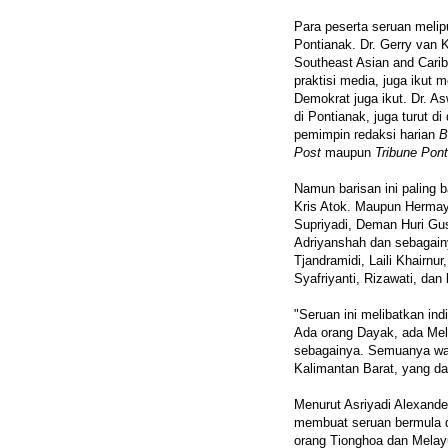
Para peserta seruan melip
Pontianak. Dr. Gerry van Kl
Southeast Asian and Carib
praktisi media, juga ikut 
Demokrat juga ikut. Dr. A
di Pontianak, juga turut d
pemimpin redaksi harian
B
Post
maupun
Tribune Pon
Namun barisan ini paling 
Kris Atok. Maupun Hermaya
Supriyadi, Deman Huri Gus
Adriyanshah dan sebagain
Tjandramidi, Laili Khairnur
Syafriyanti, Rizawati, dan 
"Seruan ini melibatkan i
Ada orang Dayak, ada Mel
sebagainya. Semuanya w
Kalimantan Barat, yang da
Menurut Asriyadi Alexander
membuat seruan bermula da
orang Tionghoa dan Melay