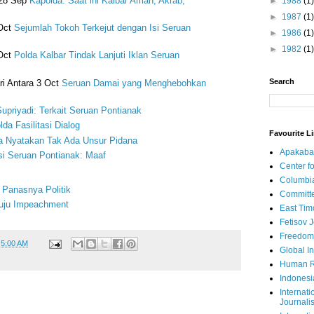
28 Sep
Kapolda: Saat ini Kalbar Aman, Akrab,
►
1988
(1)
►
1987
(1)
 Oct
Sejumlah Tokoh Terkejut dengan Isi Seruan
►
1986
(1)
►
1982
(1)
 Oct
Polda Kalbar Tindak Lanjuti Iklan Seruan
Search
ri Antara 3 Oct
Seruan Damai yang Menghebohkan
upriyadi: Terkait Seruan Pontianak
da Fasilitasi Dialog
Favourite L
a Nyatakan Tak Ada Unsur Pidana
Apakaba
si Seruan Pontianak: Maaf
Center fo
Columbi
Panasnya Politik
Committe
uju Impeachment
East Tim
Fetisov 
Freedom
t
5:00 AM
Global In
Human R
Indonesi
Internati
Journalis