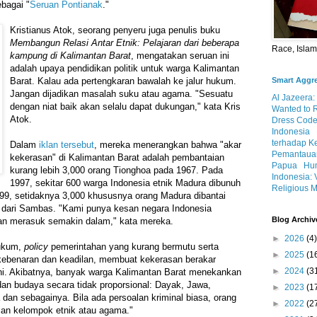
ebagai "
Seruan Pontianak
."
Kristianus Atok, seorang penyeru juga penulis buku
Membangun Relasi Antar Etnik: Pelajaran dari beberapa
Race, Isla
kampung di Kalimantan Barat
, mengatakan seruan ini
adalah upaya pendidikan politik untuk warga Kalimantan
Smart Aggr
Barat. Kalau ada pertengkaran bawalah ke jalur hukum.
Jangan dijadikan masalah suku atau agama. "Sesuatu
Al Jazeera:
dengan niat baik akan selalu dapat dukungan," kata Kris
Wanted to 
Atok.
Dress Code
Indonesia
terhadap K
Dalam
iklan tersebut
, mereka menerangkan bahwa "akar
Pemantauan
kekerasan" di Kalimantan Barat adalah pembantaian
Papua
Hum
kurang lebih 3,000 orang Tionghoa pada 1967. Pada
Indonesia: 
1997, sekitar 600 warga Indonesia etnik Madura dibunuh
Religious M
99, setidaknya 3,000 khususnya orang Madura dibantai
i dari Sambas. "Kami punya kesan negara Indonesia
Blog Archiv
an merasuk semakin dalam," kata mereka.
►
2026
(4)
ukum,
policy
pemerintahan yang kurang bermutu serta
►
2025
(1
kebenaran dan keadilan, membuat kekerasan berakar
►
2024
(3
ni. Akibatnya, banyak warga Kalimantan Barat menekankan
 dan budaya secara tidak proporsional: Dayak, Jawa,
►
2023
(1
dan sebagainya. Bila ada persoalan kriminal biasa, orang
►
2022
(2
lan kelompok etnik atau agama."