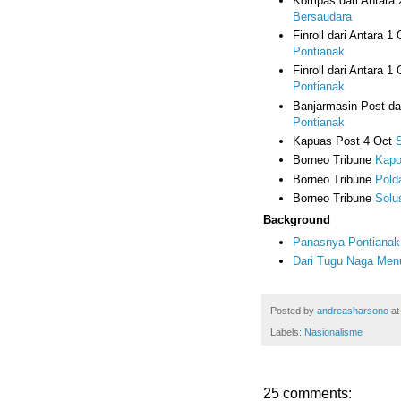
Kompas dari Antara 
Bersaudara
Finroll dari Antara 1
Pontianak
Finroll dari Antara 1
Pontianak
Banjarmasin Post da
Pontianak
Kapuas Post 4 Oct
S
Borneo Tribune
Kapol
Borneo Tribune
Pold
Borneo Tribune
Solu
Background
Panasnya Pontianak 
Dari Tugu Naga Men
Posted by
andreasharsono
a
Labels:
Nasionalisme
25 comments: