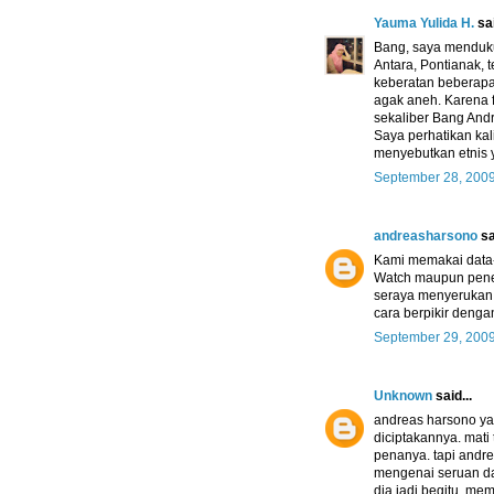
Yauma Yulida H.
sai
Bang, saya menduku
Antara, Pontianak,
keberatan beberapa
agak aneh. Karena f
sekaliber Bang And
Saya perhatikan kal
menyebutkan etnis 
September 28, 200
andreasharsono
sa
Kami memakai data-
Watch maupun penel
seraya menyerukan
cara berpikir denga
September 29, 200
Unknown
said...
andreas harsono ya
diciptakannya. mati
penanya. tapi andr
mengenai seruan da
dia jadi begitu, mem