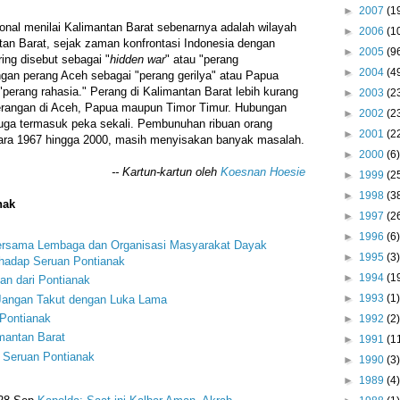
►
2007
(1
sional menilai Kalimantan Barat sebenarnya adalah wilayah
►
2006
(1
tan Barat, sejak zaman konfrontasi Indonesia dengan
►
2005
(9
ing disebut sebagai "
hidden war
" atau "perang
►
2004
(4
ngan perang Aceh sebagai "perang gerilya" atau Papua
 "perang rahasia." Perang di Kalimantan Barat lebih kurang
►
2003
(2
perangan di Aceh, Papua maupun Timor Timur. Hubungan
►
2002
(2
 juga termasuk peka sekali. Pembunuhan ribuan orang
►
2001
(2
ara 1967 hingga 2000, masih menyisakan banyak masalah.
►
2000
(6)
-- Kartun-kartun oleh
Koesnan Hoesie
►
1999
(2
►
1998
(3
nak
►
1997
(2
►
1996
(6)
ersama Lembaga dan Organisasi Masyarakat Dayak
►
1995
(3)
rhadap Seruan Pontianak
►
1994
(1
n dari Pontianak
►
1993
(1)
 Jangan Takut dengan Luka Lama
 Pontianak
►
1992
(2)
mantan Barat
►
1991
(1
Seruan Pontianak
►
1990
(3)
►
1989
(4)