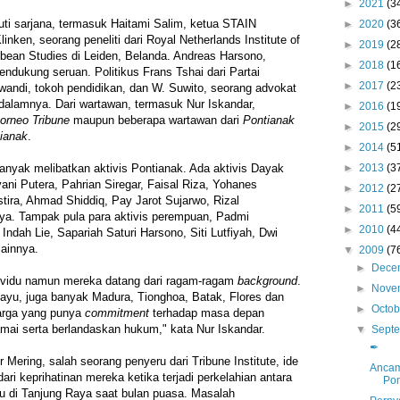
►
2021
(3
uti sarjana, termasuk Haitami Salim, ketua STAIN
►
2020
(3
inken, seorang peneliti dari Royal Netherlands Institute of
►
2019
(2
bean Studies di Leiden, Belanda. Andreas Harsono,
►
2018
(1
mendukung seruan. Politikus Frans Tshai dari Partai
►
2017
(2
swandi, tokoh pendidikan, dan W. Suwito, seorang advokat
i dalamnya. Dari wartawan, termasuk Nur Iskandar,
►
2016
(1
orneo Tribune
maupun beberapa wartawan dari
Pontianak
►
2015
(2
tianak
.
►
2014
(5
►
2013
(3
banyak melibatkan aktivis Pontianak. Ada aktivis Dayak
ni Putera, Pahrian Siregar, Faisal Riza, Yohanes
►
2012
(2
tira, Ahmad Shiddiq, Pay Jarot Sujarwo, Rizal
►
2011
(5
ya. Tampak pula para aktivis perempuan, Padmi
►
2010
(4
, Indah Lie, Sapariah Saturi Harsono, Siti Lutfiyah, Dwi
lainnya.
▼
2009
(7
►
Dece
ndividu namun mereka datang dari ragam-ragam
background
.
►
Nove
ayu, juga banyak Madura, Tionghoa, Batak, Flores dan
►
Octo
arga yang punya
commitment
terhadap masa depan
mai serta berlandaskan hukum," kata Nur Iskandar.
▼
Sept
✒
 Mering, salah seorang penyeru dari Tribune Institute, ide
Ancam
ri keprihatinan mereka ketika terjadi perkelahian antara
Pon
u di Tanjung Raya saat bulan puasa. Masalah