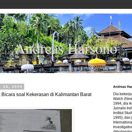
Andreas Harsono
 28, 2009
Andreas Ha
Bicara soal Kekerasan di Kalimantan Barat
Dia bekerj
Watch (New
1994, dia ik
Jurnalis In
Institut Stu
1995), dan 
Internation
Investigativ
(Washingto