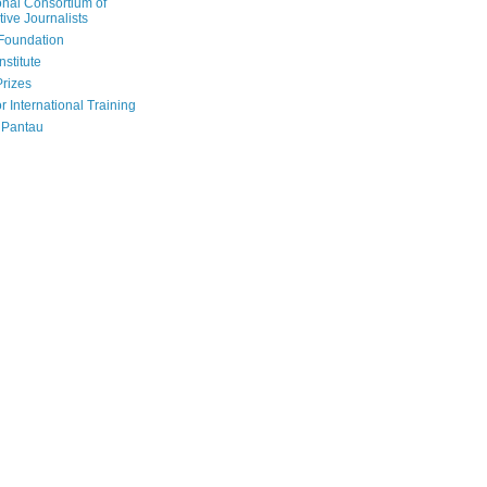
onal Consortium of
tive Journalists
Foundation
nstitute
Prizes
r International Training
 Pantau