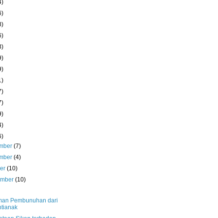
4)
6)
8)
6)
3)
9)
9)
1)
7)
7)
9)
4)
6)
mber
(7)
mber
(4)
ber
(10)
ember
(10)
an Pembunuhan dari
tianak