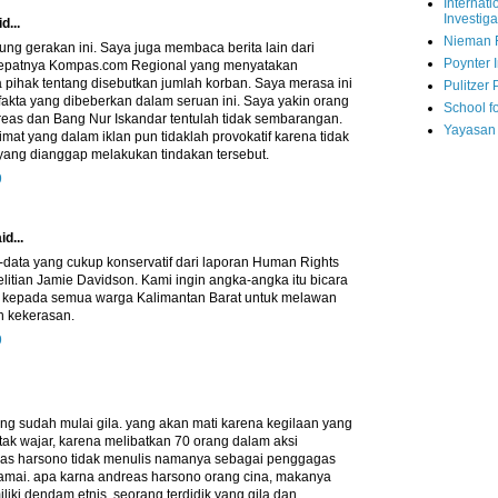
Internati
Investiga
d...
Nieman 
ng gerakan ini. Saya juga membaca berita lain dari
Poynter I
 tepatnya Kompas.com Regional yang menyatakan
 pihak tentang disebutkan jumlah korban. Saya merasa ini
Pulitzer 
akta yang dibeberkan dalam seruan ini. Saya yakin orang
School fo
reas dan Bang Nur Iskandar tentulah tidak sembarangan.
Yayasan
imat yang dalam iklan pun tidaklah provokatif karena tidak
yang dianggap melakukan tindakan tersebut.
9
id...
data yang cukup konservatif dari laporan Human Rights
itian Jamie Davidson. Kami ingin angka-angka itu bicara
 kepada semua warga Kalimantan Barat untuk melawan
n kekerasan.
9
ng sudah mulai gila. yang akan mati karena kegilaan yang
 tak wajar, karena melibatkan 70 orang dalam aksi
eas harsono tidak menulis namanya sebagai penggagas
mai. apa karna andreas harsono orang cina, makanya
iliki dendam etnis. seorang terdidik yang gila dan