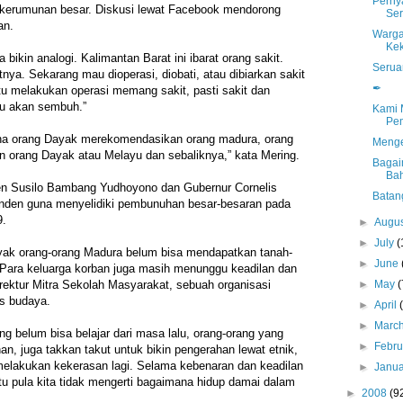
Perny
kerumunan besar. Diskusi lewat Facebook mendorong
Ser
an.
Warga
Kek
 bikin analogi. Kalimantan Barat ini ibarat orang sakit.
Serua
nya. Sekarang mau dioperasi, diobati, atau dibiarkan sakit
✒
tu melakukan operasi memang sakit, pasti sakit dan
itu akan sembuh.”
Kami 
Pe
na orang Dayak merekomendasikan orang madura, orang
Menge
orang Dayak atau Melayu dan sebaliknya,” kata Mering.
Bagai
Ba
en Susilo Bambang Yudhoyono dan Gubernur Cornelis
Batan
nden guna menyelidiki pembunuhan besar-besaran pada
9.
►
Augu
►
July
(
nyak orang-orang Madura belum bisa mendapatkan tanah-
►
June
Para keluarga korban juga masih menunggu keadilan dan
►
May
(
irektur Mitra Sekolah Masyarakat, sebuah organisasi
as budaya.
►
April
►
Marc
g belum bisa belajar dari masa lalu, orang-orang yang
►
Febr
, juga takkan takut untuk bikin pengerahan lewat etnik,
elakukan kekerasan lagi. Selama kebenaran dan keadilan
►
Janu
itu pula kita tidak mengerti bagaimana hidup damai dalam
►
2008
(9