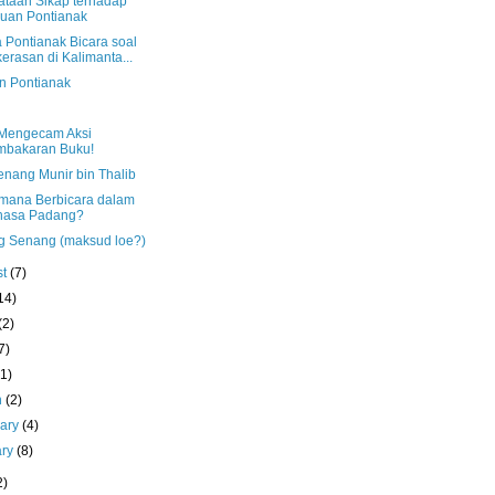
ataan Sikap terhadap
uan Pontianak
 Pontianak Bicara soal
erasan di Kalimanta...
n Pontianak
Mengecam Aksi
mbakaran Buku!
nang Munir bin Thalib
mana Berbicara dalam
hasa Padang?
g Senang (maksud loe?)
st
(7)
14)
(2)
7)
(1)
h
(2)
uary
(4)
ary
(8)
2)