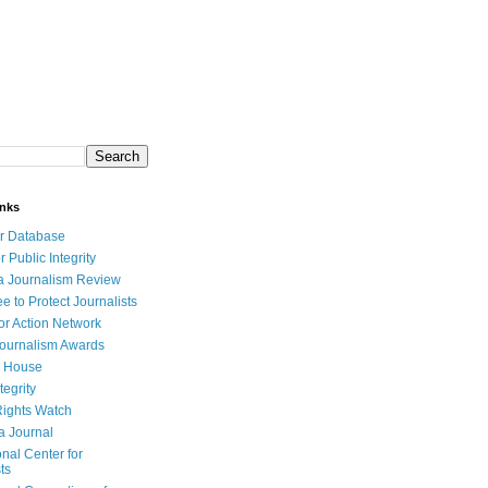
inks
r Database
r Public Integrity
a Journalism Review
e to Protect Journalists
or Action Network
Journalism Awards
 House
tegrity
ights Watch
a Journal
onal Center for
ts