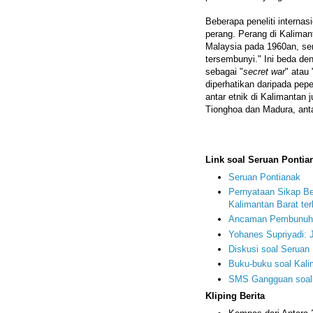
Beberapa peneliti interna
perang. Perang di Kaliman
Malaysia pada 1960an, ser
tersembunyi." Ini beda de
sebagai "
secret war
" atau
diperhatikan daripada pe
antar etnik di Kalimantan
Tionghoa dan Madura, ant
Link soal Seruan Pontia
Seruan Pontianak
Pernyataan Sikap B
Kalimantan Barat te
Ancaman Pembunuha
Yohanes Supriyadi:
Diskusi soal Seruan
Buku-buku soal Kali
SMS Gangguan soal 
Kliping Berita