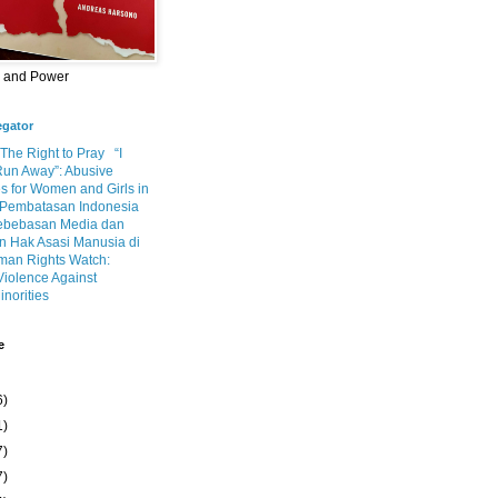
m and Power
egator
 The Right to Pray
“I
Run Away”: Abusive
s for Women and Girls in
Pembatasan Indonesia
ebebasan Media dan
 Hak Asasi Manusia di
an Rights Watch:
Violence Against
inorities
e
6)
1)
7)
7)