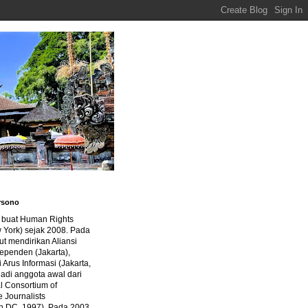
rsono
a buat Human Rights
 York) sejak 2008. Pada
ut mendirikan Aliansi
dependen (Jakarta),
di Arus Informasi (Jakarta,
jadi anggota awal dari
al Consortium of
e Journalists
n DC, 1997). Pada 2003,